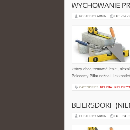
WYCHOWANIE PR
POSTED BY ADMIN
LUT - 24 - 
którzy chcą trenować lepiej, nieza
Polecamy Piłka nożna i Lekkoatlet
CATEGORIES:
RELIGIA I PIELGRZY
BEIERSDORF (NI
POSTED BY ADMIN
LUT - 23 - 