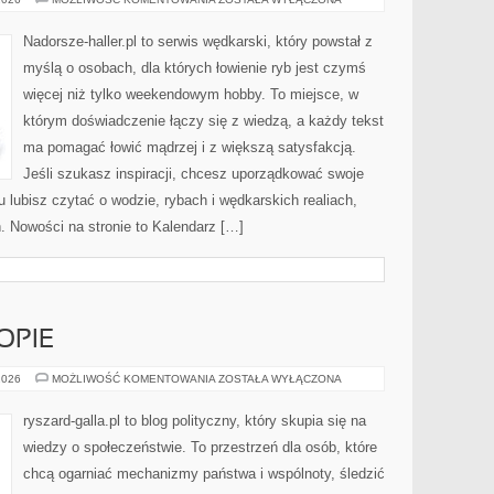
SPRZĘTU
Nadorsze-haller.pl to serwis wędkarski, który powstał z
myślą o osobach, dla których łowienie ryb jest czymś
więcej niż tylko weekendowym hobby. To miejsce, w
którym doświadczenie łączy się z wiedzą, a każdy tekst
ma pomagać łowić mądrzej i z większą satysfakcją.
Jeśli szukasz inspiracji, chcesz uporządkować swoje
tu lubisz czytać o wodzie, rybach i wędkarskich realiach,
ń. Nowości na stronie to Kalendarz […]
OPIE
POLITYKA
2026
MOŻLIWOŚĆ KOMENTOWANIA
ZOSTAŁA WYŁĄCZONA
W
EUROPIE
ryszard-galla.pl to blog polityczny, który skupia się na
wiedzy o społeczeństwie. To przestrzeń dla osób, które
chcą ogarniać mechanizmy państwa i wspólnoty, śledzić