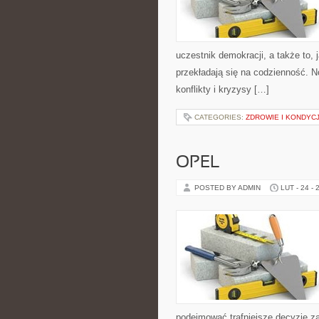
uczestnik demokracji, a także to
przekładają się na codzienność. N
konflikty i kryzysy […]
CATEGORIES:
ZDROWIE I KONDYCJ
OPEL
POSTED BY ADMIN
LUT - 24 - 
podejmować trafniejsze decyzje z