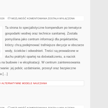
FOTOWOLTAIKA
2026
MOŻLIWOŚĆ KOMENTOWANIA
ZOSTAŁA WYŁĄCZONA
Ta strona to specjalistyczne kompendium po tematyce
gospodarki wodnej oraz technice sanitarnej. Została
pomyślana jako centrum informacji dla projektantów,
którzy chcą podejmować trafniejsze decyzje w obszarze
wody, ścieków i odwodnień. Treści są prowadzone w
duchu praktyki opartej na doświadczeniu, a nacisk
 na budowie i w eksploatacji. W centrum zainteresowania
wanie: jej pobór, uzdatnianie, przesył oraz bezpieczne
a […]
I ALTERNATYWNE MODELE NAUCZANIA
TESTY
2026
MOŻLIWOŚĆ KOMENTOWANIA
ZOSTAŁA WYŁĄCZONA