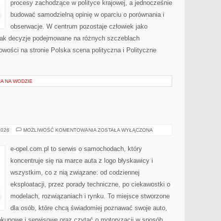
procesy zachodzące w polityce krajowej, a jednocześnie
budować samodzielną opinię w oparciu o porównania i
obserwacje. W centrum pozostaje człowiek jako
, jak decyzje podejmowane na różnych szczeblach
owości na stronie Polska scena polityczna i Polityczne
A NA WODZIE
OPEL
2026
MOŻLIWOŚĆ KOMENTOWANIA
ZOSTAŁA WYŁĄCZONA
e-opel.com.pl to serwis o samochodach, który
koncentruje się na marce auta z logo błyskawicy i
wszystkim, co z nią związane: od codziennej
eksploatacji, przez porady techniczne, po ciekawostki o
modelach, rozwiązaniach i rynku. To miejsce stworzone
dla osób, które chcą świadomiej poznawać swoje auto,
akupowe i serwisowe oraz czytać o motoryzacji w sposób