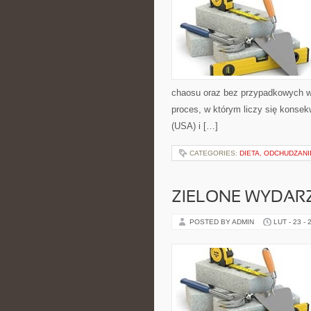
chaosu oraz bez przypadkowych wy
proces, w którym liczy się konse
(USA) i […]
CATEGORIES:
DIETA, ODCHUDZAN
ZIELONE WYDAR
POSTED BY ADMIN
LUT - 23 - 