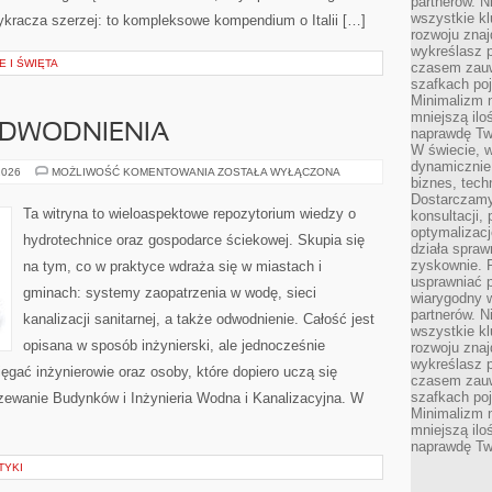
partnerów. 
wszystkie kl
 wykracza szerzej: to kompleksowe kompendium o Italii […]
rozwoju zna
wykreślasz p
E I ŚWIĘTA
czasem zauw
szafkach poj
Minimalizm n
mniejszą ilo
ODWODNIENIA
naprawdę Tw
W świecie, 
dynamicznie,
KANALIZACJA
2026
MOŻLIWOŚĆ KOMENTOWANIA
ZOSTAŁA WYŁĄCZONA
biznes, tech
I
ODWODNIENIA
Dostarczamy
Ta witryna to wieloaspektowe repozytorium wiedzy o
konsultacji,
optymalizację
hydrotechnice oraz gospodarce ściekowej. Skupia się
działa spraw
zyskownie. 
na tym, co w praktyce wdraża się w miastach i
usprawniać p
gminach: systemy zaopatrzenia w wodę, sieci
wiarygodny w
partnerów. 
kanalizacji sanitarnej, a także odwodnienie. Całość jest
wszystkie kl
opisana w sposób inżynierski, ale jednocześnie
rozwoju zna
wykreślasz p
sięgać inżynierowie oraz osoby, które dopiero uczą się
czasem zauw
szafkach poj
rzewanie Budynków i Inżynieria Wodna i Kanalizacyjna. W
Minimalizm n
mniejszą ilo
naprawdę Tw
TYKI