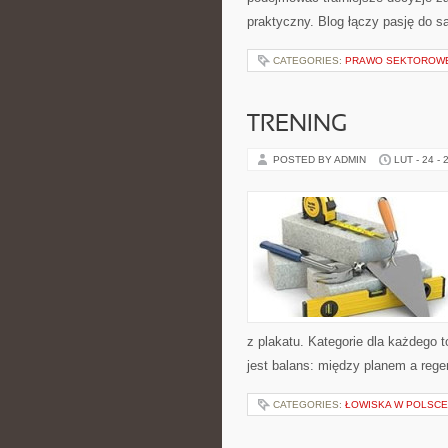
praktyczny. Blog łączy pasję do s
CATEGORIES:
PRAWO SEKTOROW
TRENING
POSTED BY ADMIN
LUT - 24 - 
z plakatu. Kategorie dla każdego 
jest balans: między planem a rege
CATEGORIES:
ŁOWISKA W POLSCE