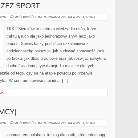
ZEZ SPORT
WYCHOWANIE
2026
MOŻLIWOŚĆ KOMENTOWANIA
ZOSTAŁA WYŁĄCZONA
PRZEZ
SPORT
TKKF Sieraków to centrum wiedzy dla osób, które
traktują ruch nie jako jednorazowy zryw, lecz jako
proces. Serwis łączy podejście szkoleniowe z
codziennością: pokazuje, jak budować sprawność krok
po kroku, jak dbać o zdrowie oraz jak rozwijać nawyki w
duchu świadomej rywalizacji. To miejsce dla tych,
leżnie od tego, czy są na etapie powrotu po przerwie.
yka. W centrum serwisu stoi idea, […]
MKI
EMCY)
BEIERSDORF
2026
MOŻLIWOŚĆ KOMENTOWANIA
ZOSTAŁA WYŁĄCZONA
(NIEMCY)
johnmasters-polska.pl to blog dla osób, które interesują