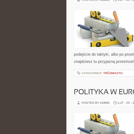
podejście do taktyki, albo po pros
znajdziesz tu przyjazną przestrze
CATEGORIES:
TRÓJMIASTO
POLITYKA W EUR
POSTED BY ADMIN
LUT - 25 - 