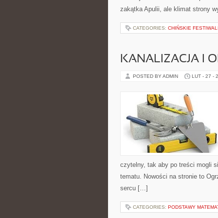
zakątka Apulii, ale klimat strony
CATEGORIES:
CHIŃSKIE FESTIWAL
KANALIZACJA I 
POSTED BY ADMIN
LUT - 27 - 
czytelny, tak aby po treści mogli 
tematu. Nowości na stronie to Og
sercu […]
CATEGORIES:
PODSTAWY MATEMA