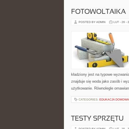
FOTOWOLTAIKA
POSTED BY ADMIN
LUT - 26 - 
kładziony jest na typowe wyzwania
znajduje się woda jako zasób i wyz
użytkowanie. Równolegle omawian
CATEGORIES:
EDUKACJA DOMOWA 
TESTY SPRZĘTU
POSTED BY ADMIN
LUT - 25 - 