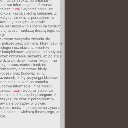
Nie musisz szukać po omacku –
uczowe informacje i możliwości
jdziesz:
tutaj
i wyobraź sobie, że
o kolei każdą zbędną kategorię. Z
ażysz, że wraz z porządkiem w
awia się porządek w głowie.
ie jest modą – to sposób na życie z
ścią hałasu i większą ilością tego, co
oje.
w którym wszystko zmienia się
 potrzebujesz partnera, który rozumie
nologię i oczekiwania klientów.
 kompleksowe wsparcie: od audytów i
 przez wdrożenia narzędzi, aż po stałą
 działań, dzięki której Twoja firma
niej, nowocześniej i bardziej
Pomagamy eliminować błędy,
rocesy oraz budować silny,
izerunek, który przyciąga klientów i
Nie musisz szukać po omacku –
uczowe informacje i możliwości
jdziesz:
tutaj
i wyobraź sobie, że
o kolei każdą zbędną kategorię. Z
ażysz, że wraz z porządkiem w
awia się porządek w głowie.
ie jest modą – to sposób na życie z
ścią hałasu i większą ilością tego, co
oje.