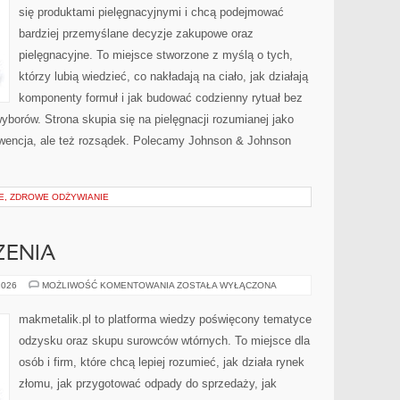
się produktami pielęgnacyjnymi i chcą podejmować
bardziej przemyślane decyzje zakupowe oraz
pielęgnacyjne. To miejsce stworzone z myślą o tych,
którzy lubią wiedzieć, co nakładają na ciało, jak działają
komponenty formuł i jak budować codzienny rytuał bez
borów. Strona skupia się na pielęgnacji rozumianej jako
kwencja, ale też rozsądek. Polecamy Johnson & Johnson
IE, ZDROWE ODŻYWIANIE
ZENIA
ZIELONE
2026
MOŻLIWOŚĆ KOMENTOWANIA
ZOSTAŁA WYŁĄCZONA
WYDARZENIA
makmetalik.pl to platforma wiedzy poświęcony tematyce
odzysku oraz skupu surowców wtórnych. To miejsce dla
osób i firm, które chcą lepiej rozumieć, jak działa rynek
złomu, jak przygotować odpady do sprzedaży, jak