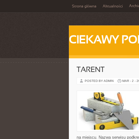
Arch
Strona główna
Aktualności
CIEKAWY PO
TARENT
POSTED BY ADMIN
MAR - 2 - 
na miejscu. Nazwa serwisu podkre