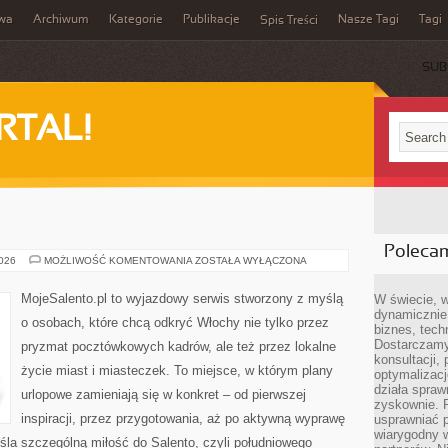
iwa
Archiwum
Kategorie
Publikacje
Nasze Tagi
Tagi
Spis Treści
SUB
RTAL!
Poleca
TARENT
2026
MOŻLIWOŚĆ KOMENTOWANIA
ZOSTAŁA WYŁĄCZONA
MojeSalento.pl to wyjazdowy serwis stworzony z myślą
W świecie, 
dynamicznie,
o osobach, które chcą odkryć Włochy nie tylko przez
biznes, tech
Dostarczamy
pryzmat pocztówkowych kadrów, ale też przez lokalne
konsultacji,
życie miast i miasteczek. To miejsce, w którym plany
optymalizację
działa spraw
urlopowe zamieniają się w konkret – od pierwszej
zyskownie. 
inspiracji, przez przygotowania, aż po aktywną wyprawę
usprawniać p
wiarygodny w
śla szczególną miłość do Salento, czyli południowego