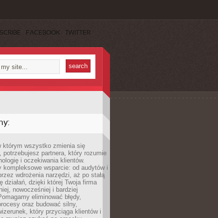
SCRIBE
FACEBOOK
TWITTER
my:
w którym wszystko zmienia się
 potrzebujesz partnera, który rozumie
nologię i oczekiwania klientów.
 kompleksowe wsparcie: od audytów i
 przez wdrożenia narzędzi, aż po stałą
 działań, dzięki której Twoja firma
niej, nowocześniej i bardziej
Pomagamy eliminować błędy,
rocesy oraz budować silny,
izerunek, który przyciąga klientów i