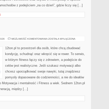
amochodów z podejściem „na co dzień”, gdzie liczy się […]
E
TRENING
2026
MOŻLIWOŚĆ KOMENTOWANIA
ZOSTAŁA WYŁĄCZONA
12ton.pl to przestrzeń dla osób, które chcą zbudować
kondycję, schudnąć oraz wkręcić się w rower. To serwis,
w którym fitness łączy się z zdrowiem, a podejście do
celów jest realistyczne. Jeśli szukasz motywacji albo
chcesz uporządkować swoje nawyki, tutaj znajdziesz
pomysły dopasowane do codzienności, a nie do ideałów
to Motywacja i mentalność i Fitness a wiek. Sednem 12ton.pl
neracją, między […]