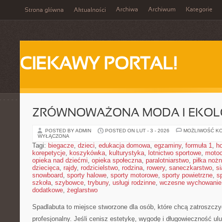
Archiwa
Archiwum
Kategorie
Strona główna
Aktualności
CIEKAWY PORTAL!
ZRÓWNOWAŻONA MODA I EKOLO
POSTED BY ADMIN
POSTED ON LUT - 3 - 2026
MOŻLIWOŚĆ K
WYŁĄCZONA
Tagi:
biegacze
,
dzieci
,
edukacja domowa
,
egzaminy
,
formuła 1
,
h
korepetycje
,
koszykówka
,
kulturystyka
,
lotnictwo sportowe
,
motoc
opieka nad dziećmi
,
opieka społeczna
,
paralotniarstwo
,
piłka noż
dziecięca
,
rajdy
,
rodzicielstwo
,
rodzina
,
rowery
,
saneczkarstwo
,
s
snowboard
,
sporty halowe
,
sporty motorowe
,
sporty powietrzne
,
s
szkoła
,
szybowce
,
trybuny
,
usługi rodzinne
,
wczesne wychowanie
dodatkowe
,
żeglarstwo
Spadlabuta to miejsce stworzone dla osób, które chcą zatroszczy
profesjonalny. Jeśli cenisz estetykę, wygodę i długowieczność ulu