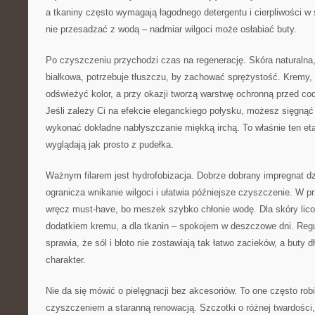
a tkaniny często wymagają łagodnego detergentu i cierpliwości w s
nie przesadzać z wodą – nadmiar wilgoci może osłabiać buty.
Po czyszczeniu przychodzi czas na regenerację. Skóra naturalna,
białkowa, potrzebuje tłuszczu, by zachować sprężystość. Kremy, 
odświeżyć kolor, a przy okazji tworzą warstwę ochronną przed c
Jeśli zależy Ci na efekcie eleganckiego połysku, możesz sięgnąć 
wykonać dokładne nabłyszczanie miękką irchą. To właśnie ten eta
wyglądają jak prosto z pudełka.
Ważnym filarem jest hydrofobizacja. Dobrze dobrany impregnat dzi
ogranicza wnikanie wilgoci i ułatwia późniejsze czyszczenie. W 
wręcz must-have, bo meszek szybko chłonie wodę. Dla skóry lic
dodatkiem kremu, a dla tkanin – spokojem w deszczowe dni. Reg
sprawia, że sól i błoto nie zostawiają tak łatwo zacieków, a buty 
charakter.
Nie da się mówić o pielęgnacji bez akcesoriów. To one często ro
czyszczeniem a staranną renowacją. Szczotki o różnej twardości, 