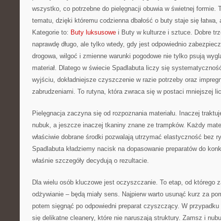
wszystko, co potrzebne do pielęgnacji obuwia w świetnej formie. 
tematu, dzięki któremu codzienna dbałość o buty staje się łatwa, 
Kategorie to:
Buty luksusowe
i Buty w kulturze i sztuce. Dobre tr
naprawdę długo, ale tylko wtedy, gdy jest odpowiednio zabezpiecz
drogowa, wilgoć i zmienne warunki pogodowe nie tylko psują wyglą
materiał. Dlatego w świecie Spadlabuta liczy się systematycznoś
wyjściu, dokładniejsze czyszczenie w razie potrzeby oraz impreg
zabrudzeniami. To rutyna, która zwraca się w postaci mniejszej l
Pielęgnacja zaczyna się od rozpoznania materiału. Inaczej traktuje
nubuk, a jeszcze inaczej tkaniny znane ze trampków. Każdy mate
właściwie dobrane środki pozwalają utrzymać elastyczność bez r
Spadlabuta kładziemy nacisk na dopasowanie preparatów do konkr
właśnie szczegóły decydują o rezultacie.
Dla wielu osób kluczowe jest oczyszczanie. To etap, od którego za
odżywianie – będą miały sens. Najpierw warto usunąć kurz za po
potem sięgnąć po odpowiedni preparat czyszczący. W przypadku 
się delikatne cleanery, które nie naruszają struktury. Zamsz i nu