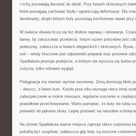
i irchy pozwalają docierać do detali. Przy butach skórzanych świe
które pomagają zachować bryłę i ograniczają deformacje. Dla sn
deodoranty, dzięki którym buty pozostają komfortowe nawet przy
W świecie obuwia liczą się też drobne naprawy i renowacje. Cza
barwy, by zatuszować przetarcia. Innym razem potrzebne jest za
podeszwy, zwłaszcza w butach eleganckich i skórzanych. Bywa, 
soli – wtedy kluczowe jest odpowiedni preparat oraz ponowne odży
Spadlabuta promuje podejście, w którym nie wyrzuca się butów p
zużycia, tylko odnawia wygląd.
Pielęgnacja ma również wymiar sezonowy. Zimą dominują błoto po
– deszcz, a latem kurz. Każda pora roku wymaga nieco innej strat
zabezpieczenie w mokre miesiące, regularne suszenie w cieplejsz
prawidłowe przechowywanie. Warto pamiętać, że buty nie lubią sus
prowadzi do pękania skóry. Lepiej postawić na naturalne schnięcie 
Na stronie Spadlabuta ważne miejsce zajmuje także codzienna h
potrafią być uciążliwe, zwłaszcza gdy buty są noszone codziennie.