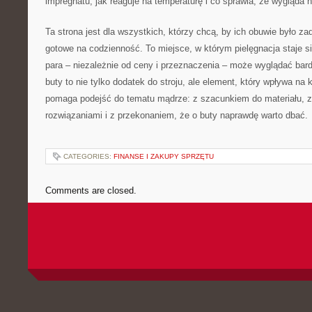
impregnatu, jak reaguje na temperaturę i co sprawia, że wygląda na
Ta strona jest dla wszystkich, którzy chcą, by ich obuwie było z
gotowe na codzienność. To miejsce, w którym pielęgnacja staje s
para – niezależnie od ceny i przeznaczenia – może wyglądać bar
buty to nie tylko dodatek do stroju, ale element, który wpływa na 
pomaga podejść do tematu mądrze: z szacunkiem do materiału, 
rozwiązaniami i z przekonaniem, że o buty naprawdę warto dbać.
CATEGORIES:
FINANSE I ZAKUPY SPRZĘTU
Comments are closed.