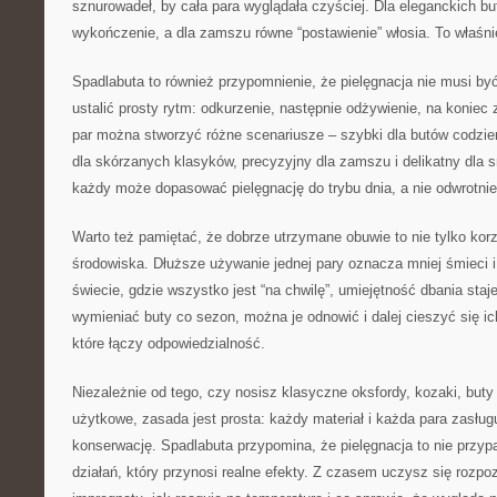
sznurowadeł, by cała para wyglądała czyściej. Dla eleganckich bu
wykończenie, a dla zamszu równe “postawienie” włosia. To właśnie
Spadlabuta to również przypomnienie, że pielęgnacja nie musi b
ustalić prosty rytm: odkurzenie, następnie odżywienie, na koniec
par można stworzyć różne scenariusze – szybki dla butów codzie
dla skórzanych klasyków, precyzyjny dla zamszu i delikatny dla 
każdy może dopasować pielęgnację do trybu dnia, a nie odwrotnie
Warto też pamiętać, że dobrze utrzymane obuwie to nie tylko korzyś
środowiska. Dłuższe używanie jednej pary oznacza mniej śmieci i
świecie, gdzie wszystko jest “na chwilę”, umiejętność dbania staj
wymieniać buty co sezon, można je odnowić i dalej cieszyć się i
które łączy odpowiedzialność.
Niezależnie od tego, czy nosisz klasyczne oksfordy, kozaki, but
użytkowe, zasada jest prosta: każdy materiał i każda para zasług
konserwację. Spadlabuta przypomina, że pielęgnacja to nie przy
działań, który przynosi realne efekty. Z czasem uczysz się rozpo