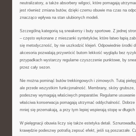
neutralizatory, a także absorbery wilgoci, które pomagają utrzym
jest również zmiana butów, dzięki czemu obuwie ma czas na odpo
znacząco wpływa na stan ulubionych modeli.
Szczególną kategorią są sneakersy i buty sportowe. Z jednej stron
– często wykonane z mieszanki syntetyków, które łatwo łapią zabr
się metodyczność, by nie uszkodzić klejeń. Odpowiednie środki 
akcesoria pozwalają przywrócić butom lekkość wyglądu bez ryz
przypadkach wystarczy regularne czyszczenie punktowe, by snea
przez cały sezon.
Nie można pominąć butów trekkingowych i zimowych. Tutaj pielęgn
ale przede wszystkim funkcjonalność. Membrany, skóry grubsze, 
podeszwy wymagają właściwych preparatów. Regularne usuwanie
właściwa konserwacja pomagają utrzymać oddychalność. Dobrze
mniej się przemakają, a przy tym lepiej wspierają stopę w długich
W pielęgnacji obuwia liczy się także estetyka detali. Sznurowadła,
krawędzie podeszwy potrafią zepsuć efekt, jeśli są poszarzałe.