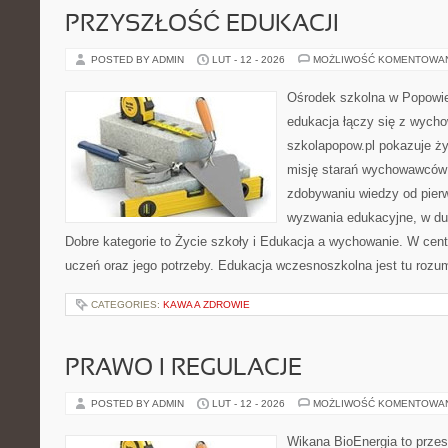
PRZYSZŁOŚĆ EDUKACJI
POSTED BY ADMIN
LUT - 12 - 2026
MOŻLIWOŚĆ KOMENTOWA
Ośrodek szkolna w Popowie
edukacja łączy się z wycho
szkolapopow.pl pokazuje ży
misję starań wychowawców i
zdobywaniu wiedzy od pier
wyzwania edukacyjne, w duc
Dobre kategorie to Życie szkoły i Edukacja a wychowanie. W cent
uczeń oraz jego potrzeby. Edukacja wczesnoszkolna jest tu rozu
CATEGORIES:
KAWA A ZDROWIE
PRAWO I REGULACJE
POSTED BY ADMIN
LUT - 12 - 2026
MOŻLIWOŚĆ KOMENTOWA
Wikana BioEnergia to przes