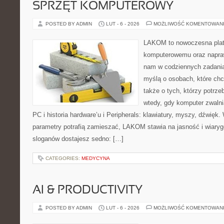
SPRZĘT KOMPUTEROWY
POSTED BY ADMIN
LUT - 6 - 2026
MOŻLIWOŚĆ KOMENTOWAN
LAKOM to nowoczesna plat
komputerowemu oraz napraw
nam w codziennych zadania
myślą o osobach, które chc
także o tych, którzy potrz
wtedy, gdy komputer zwalnia
PC i historia hardware’u i Peripherals: klawiatury, myszy, dźwięk
parametry potrafią zamieszać, LAKOM stawia na jasność i wiary
sloganów dostajesz sedno: […]
CATEGORIES:
MEDYCYNA
AI & PRODUCTIVITY
POSTED BY ADMIN
LUT - 6 - 2026
MOŻLIWOŚĆ KOMENTOWAN