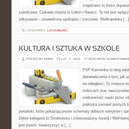
znajdziesz tu treści dopas
zwiedzania. Ciekawe miasta to Luboń i Rawicz. To nie jest wyłączni
odkrywania – prowadzona spokojnie i rzeczowo. Wielkopolska […
CATEGORIES:
LUKSEMBURG
KULTURA I SZTUKA W SZKOLE
POSTED BY ADMIN
LUT - 7 - 2026
MOŻLIWOŚĆ KOMENTOWAN
PSP Kamionka to blog eduka
doświadczenia o tym, jak u
na odległość. To miejsce s
rodzicach oraz nauczyciel
codzienność nauki przez inte
praktyka zamiast pustych h
poradniki, które pokazują proste schematy dobrych nawyków i s
Dobre kategorie to Środowisko i zrównoważony rozwój i Well-bein
jest prosta: towarzyszyć w […]