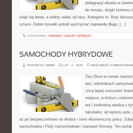
pielęgnacji obuwia w świetn
do tematu, dzięki któremu 
staje się łatwa, a efekty widać od razu. Kategorie to: Buty luksuso
sztuce. Dobre trzewiki potrafi wytrzymać naprawdę długo, […]
CATEGORIES:
FINANSE I ZAKUPY SPRZĘTU
SAMOCHODY HYBRYDOWE
POSTED BY ADMIN
LUT - 2 - 2026
MOŻLIWOŚĆ KOMENTOWAN
Taxi Drive to serwis tworz
taxi, miłośnikach samochod
chcą lepiej zrozumieć branż
miejsce, w którym codzienn
aut i konkretną wiedzą o t
taksówka: od wyboru auta, 
aż po bezpieczeństwo na drodze i sens ekonomiczny pracy. Zob
samochodów i Floty samochodowe i transport firmowy. Ten portal 