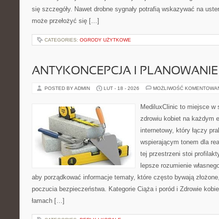
się szczegóły. Nawet drobne sygnały potrafią wskazywać na uste
może przełożyć się […]
CATEGORIES:
OGRODY UŻYTKOWE
ANTYKONCEPCJA I PLANOWANIE
POSTED BY ADMIN
LUT - 18 - 2026
MOŻLIWOŚĆ KOMENTOWA
MediluxClinic to miejsce w 
zdrowiu kobiet na każdym e
internetowy, który łączy pr
wspierającym tonem dla re
tej przestrzeni stoi profila
lepsze rozumienie własnego
aby porządkować informacje tematy, które często bywają złożone
poczucia bezpieczeństwa. Kategorie Ciąża i poród i Zdrowie kobi
łamach […]