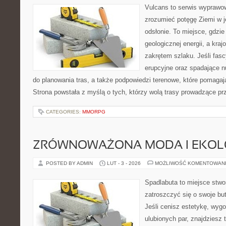
Vulcans to serwis wyprawow
zrozumieć potęgę Ziemi w je
odsłonie. To miejsce, gdzie
geologicznej energii, a kra
zakrętem szlaku. Jeśli fasc
erupcyjne oraz spadające nu
do planowania tras, a także podpowiedzi terenowe, które pomagaj
Strona powstała z myślą o tych, którzy wolą trasy prowadzące pr
CATEGORIES:
MMORPG
ZRÓWNOWAŻONA MODA I EKOLO
POSTED BY ADMIN
LUT - 3 - 2026
MOŻLIWOŚĆ KOMENTOWAN
Spadlabuta to miejsce stwo
zatroszczyć się o swoje bu
Jeśli cenisz estetykę, wyg
ulubionych par, znajdziesz