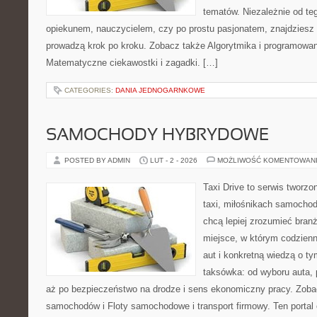
tematów. Niezależnie od te
opiekunem, nauczycielem, czy po prostu pasjonatem, znajdziesz t
prowadzą krok po kroku. Zobacz także Algorytmika i programowa
Matematyczne ciekawostki i zagadki. […]
CATEGORIES:
DANIA JEDNOGARNKOWE
SAMOCHODY HYBRYDOWE
POSTED BY ADMIN
LUT - 2 - 2026
MOŻLIWOŚĆ KOMENTOWAN
Taxi Drive to serwis tworz
taxi, miłośnikach samochod
chcą lepiej zrozumieć branż
miejsce, w którym codzienn
aut i konkretną wiedzą o t
taksówka: od wyboru auta, 
aż po bezpieczeństwo na drodze i sens ekonomiczny pracy. Zob
samochodów i Floty samochodowe i transport firmowy. Ten portal 