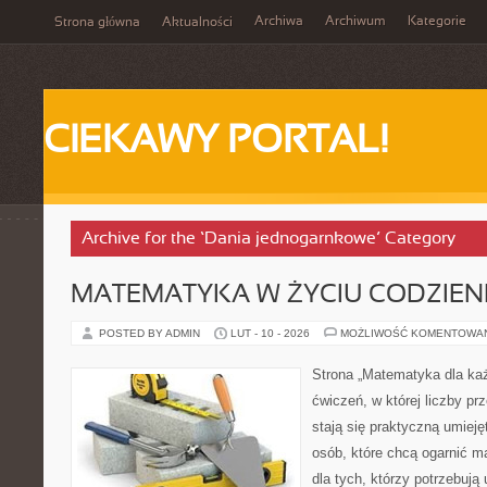
Archiwa
Archiwum
Kategorie
Strona główna
Aktualności
CIEKAWY PORTAL!
Archive for the ‘Dania jednogarnkowe’ Category
MATEMATYKA W ŻYCIU CODZIE
POSTED BY ADMIN
LUT - 10 - 2026
MOŻLIWOŚĆ KOMENTOWA
Strona „Matematyka dla każ
ćwiczeń, w której liczby pr
stają się praktyczną umieję
osób, które chcą ogarnić m
dla tych, którzy potrzebują