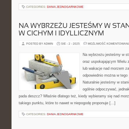
CATEGORIES:
DANIA JEDNOGARNKOWE
NA WYBRZEŻU JESTEŚMY W STAN
W CICHYM I IDYLLICZNYM
POSTED BY ADMIN
SIE - 2 - 2025
MOŻLIWOŚĆ KOMENTOWAN
Na wybrzeżu jesteśmy w s
oraz uspokajającym Wielu z
lub wakacje nad morzem za
odpowiednio można w tego r
Naturalnie jesteśmy w stani
ogólnie odpoczywać, jednak 
pada deszcz? Właśnie dlatego też, kiedy wybieramy się nad morze,
takiego punktu, które to nawet w niepogodę proponuje […]
CATEGORIES:
DANIA JEDNOGARNKOWE