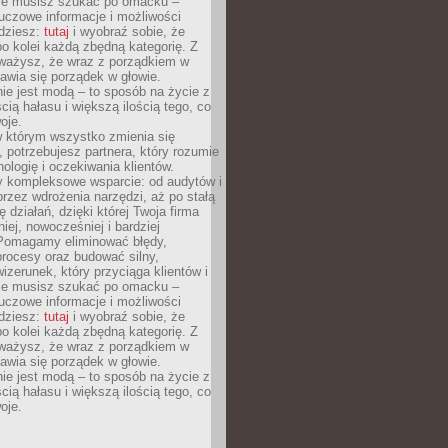
Nie musisz szukać po omacku –
uczowe informacje i możliwości
jdziesz:
tutaj
i wyobraź sobie, że
o kolei każdą zbędną kategorię. Z
ażysz, że wraz z porządkiem w
awia się porządek w głowie.
ie jest modą – to sposób na życie z
ścią hałasu i większą ilością tego, co
oje.
w którym wszystko zmienia się
 potrzebujesz partnera, który rozumie
nologię i oczekiwania klientów.
 kompleksowe wsparcie: od audytów i
 przez wdrożenia narzędzi, aż po stałą
 działań, dzięki której Twoja firma
niej, nowocześniej i bardziej
Pomagamy eliminować błędy,
rocesy oraz budować silny,
izerunek, który przyciąga klientów i
Nie musisz szukać po omacku –
uczowe informacje i możliwości
jdziesz:
tutaj
i wyobraź sobie, że
o kolei każdą zbędną kategorię. Z
ażysz, że wraz z porządkiem w
awia się porządek w głowie.
ie jest modą – to sposób na życie z
ścią hałasu i większą ilością tego, co
oje.