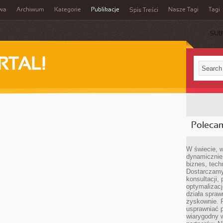
iwa
Archiwum
Kategorie
Publikacje
Nasze Tagi
Tagi
Spis Treści
SUB
RTAL!
Poleca
W świecie, 
dynamicznie,
biznes, tech
Dostarczamy
konsultacji,
optymalizację
działa spraw
zyskownie. 
usprawniać p
wiarygodny w