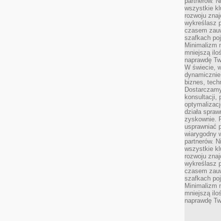
partnerów. 
wszystkie kl
rozwoju zna
wykreślasz p
czasem zauw
szafkach poj
Minimalizm n
mniejszą ilo
naprawdę Tw
W świecie, 
dynamicznie,
biznes, tech
Dostarczamy
konsultacji,
optymalizację
działa spraw
zyskownie. 
usprawniać p
wiarygodny w
partnerów. 
wszystkie kl
rozwoju zna
wykreślasz p
czasem zauw
szafkach poj
Minimalizm n
mniejszą ilo
naprawdę Tw