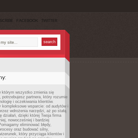
SCRIBE
FACEBOOK
TWITTER
my:
w którym wszystko zmienia się
 potrzebujesz partnera, który rozumie
nologię i oczekiwania klientów.
 kompleksowe wsparcie: od audytów i
 przez wdrożenia narzędzi, aż po stałą
 działań, dzięki której Twoja firma
niej, nowocześniej i bardziej
Pomagamy eliminować błędy,
rocesy oraz budować silny,
izerunek, który przyciąga klientów i