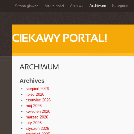
Archiwa
Archiwum
Kategorie
Strona główna
Aktualności
CIEKAWY PORTAL!
ARCHIWUM
Archives
sierpień 2026
lipiec 2026
czerwiec 2026
maj 2026
kwiecień 2026
marzec 2026
luty 2026
styczeń 2026