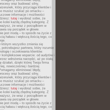
rocesy oraz budować silny,
izerunek, który przyciąga klientów i
Nie musisz szukać po omacku –
uczowe informacje i możliwości
jdziesz:
tutaj
i wyobraź sobie, że
o kolei każdą zbędną kategorię. Z
ażysz, że wraz z porządkiem w
awia się porządek w głowie.
ie jest modą – to sposób na życie z
ścią hałasu i większą ilością tego, co
oje.
w którym wszystko zmienia się
 potrzebujesz partnera, który rozumie
nologię i oczekiwania klientów.
 kompleksowe wsparcie: od audytów i
 przez wdrożenia narzędzi, aż po stałą
 działań, dzięki której Twoja firma
niej, nowocześniej i bardziej
Pomagamy eliminować błędy,
rocesy oraz budować silny,
izerunek, który przyciąga klientów i
Nie musisz szukać po omacku –
uczowe informacje i możliwości
jdziesz:
tutaj
i wyobraź sobie, że
o kolei każdą zbędną kategorię. Z
ażysz, że wraz z porządkiem w
awia się porządek w głowie.
ie jest modą – to sposób na życie z
ścią hałasu i większą ilością tego, co