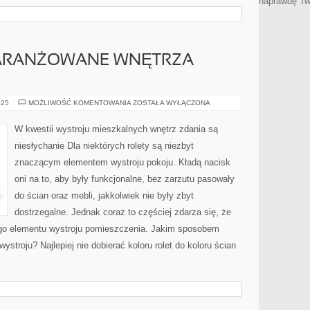
naprawdę Tw
AARANŻOWANE WNĘTRZA
ZNAKOMICIE
025
MOŻLIWOŚĆ KOMENTOWANIA
ZOSTAŁA WYŁĄCZONA
ZAARANŻOWANE
WNĘTRZA
MIESZKANIA
W kwestii wystroju mieszkalnych wnętrz zdania są
niesłychanie Dla niektórych rolety są niezbyt
znaczącym elementem wystroju pokoju. Kładą nacisk
oni na to, aby były funkcjonalne, bez zarzutu pasowały
do ścian oraz mebli, jakkolwiek nie były zbyt
dostrzegalne. Jednak coraz to częściej zdarza się, że
ego elementu wystroju pomieszczenia. Jakim sposobem
ystroju? Najlepiej nie dobierać koloru rolet do koloru ścian