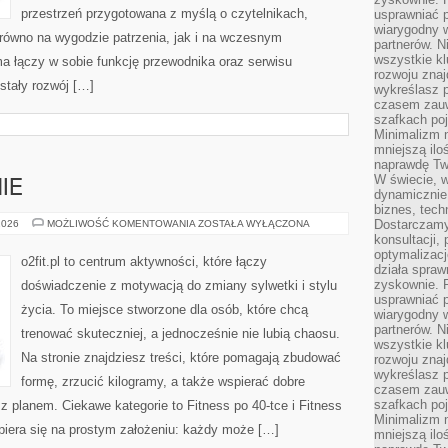
przestrzeń przygotowana z myślą o czytelnikach,
usprawniać p
wiarygodny w
arówno na wygodzie patrzenia, jak i na wczesnym
partnerów. 
wszystkie kl
a łączy w sobie funkcję przewodnika oraz serwisu
rozwoju zna
 stały rozwój […]
wykreślasz p
czasem zauw
szafkach poj
Minimalizm n
mniejszą ilo
naprawdę Tw
W świecie, 
IE
dynamicznie,
biznes, tech
KOBIETA
Dostarczamy
2026
MOŻLIWOŚĆ KOMENTOWANIA
ZOSTAŁA WYŁĄCZONA
W
konsultacji,
FORMIE
optymalizację
o2fit.pl to centrum aktywności, które łączy
działa spraw
zyskownie. 
doświadczenie z motywacją do zmiany sylwetki i stylu
usprawniać p
życia. To miejsce stworzone dla osób, które chcą
wiarygodny w
partnerów. 
trenować skuteczniej, a jednocześnie nie lubią chaosu.
wszystkie kl
Na stronie znajdziesz treści, które pomagają zbudować
rozwoju zna
wykreślasz p
formę, zrzucić kilogramy, a także wspierać dobre
czasem zauw
szafkach poj
z planem. Ciekawe kategorie to Fitness po 40-tce i Fitness
Minimalizm n
 opiera się na prostym założeniu: każdy może […]
mniejszą ilo