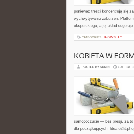
ponieważ treści koncentrują się z
wychwytywaniu zaburzeń. Platform
eksperckiego, a jej układ sugeruje
CATEGORIES:
JAKWYSLAC
KOBIETA W FORM
POSTED BY ADMIN
LUT - 10 - 
samopoczucie — bez presji, za to 
dla początkujących. Idea o2fit.pl