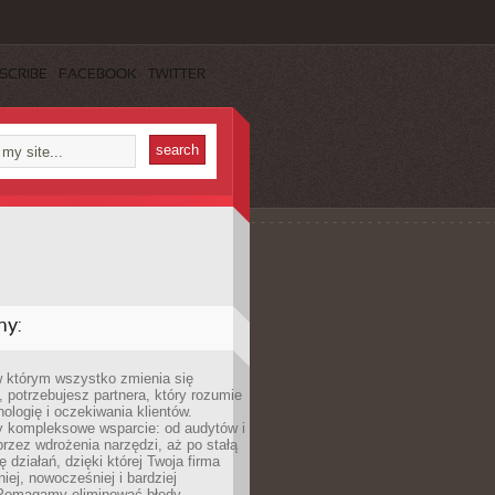
SCRIBE
FACEBOOK
TWITTER
my:
w którym wszystko zmienia się
 potrzebujesz partnera, który rozumie
nologię i oczekiwania klientów.
 kompleksowe wsparcie: od audytów i
 przez wdrożenia narzędzi, aż po stałą
 działań, dzięki której Twoja firma
niej, nowocześniej i bardziej
Pomagamy eliminować błędy,