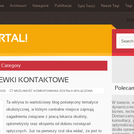
iwa
Archiwum
Kategorie
Publikacje
Nasze Tagi
Tagi
Spis Treści
SUB
RTAL!
’ Category
ZEWKI KONTAKTOWE
Poleca
OKULARY
2026
MOŻLIWOŚĆ KOMENTOWANIA
ZOSTAŁA WYŁĄCZONA
I
SOCZEWKI
KONTAKTOWE
Ta witryna to wartościowy blog poświęcony tematyce
W świecie, 
dynamicznie,
okulistycznej, w którym centralne miejsce zajmują
biznes, tech
Dostarczamy
zagadnienia związane z pracą lekarza okulisty,
konsultacji,
optometrysty oraz eksperta od doboru rozwiązań
optymalizację
działa spraw
optycznych. Już na pierwszy rzut oka widać, że jest to
zyskownie. 