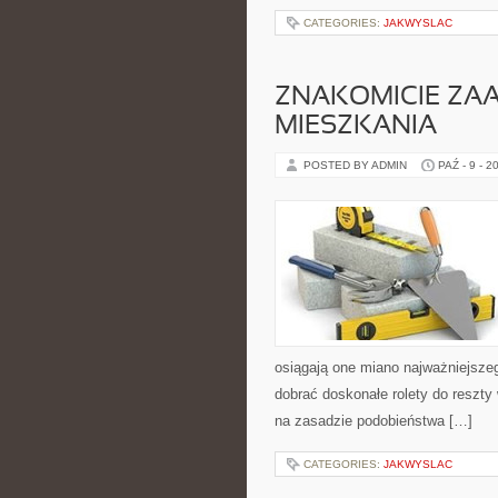
CATEGORIES:
JAKWYSLAC
ZNAKOMICIE Z
MIESZKANIA
POSTED BY ADMIN
PAŹ - 9 - 2
osiągają one miano najważniejsz
dobrać doskonałe rolety do reszty w
na zasadzie podobieństwa […]
CATEGORIES:
JAKWYSLAC