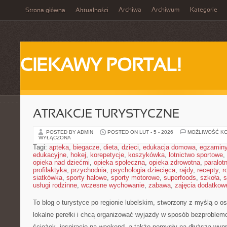
Archiwa
Archiwum
Kategorie
Strona główna
Aktualności
CIEKAWY PORTAL!
ATRAKCJE TURYSTYCZNE
POSTED BY ADMIN
POSTED ON LUT - 5 - 2026
MOŻLIWOŚĆ K
WYŁĄCZONA
Tagi:
apteka
,
biegacze
,
dieta
,
dzieci
,
edukacja domowa
,
egzamin
edukacyjne
,
hokej
,
korepetycje
,
koszykówka
,
lotnictwo sportowe
,
opieka nad dziećmi
,
opieka społeczna
,
opieka zdrowotna
,
paralot
profilaktyka
,
przychodnia
,
psychologia dziecięca
,
rajdy
,
recepty
,
r
siatkówka
,
sporty halowe
,
sporty motorowe
,
superfoods
,
szkoła
,
s
usługi rodzinne
,
wczesne wychowanie
,
zabawa
,
zajęcia dodatkow
To blog o turystyce po regionie lubelskim, stworzony z myślą o o
lokalne perełki i chcą organizować wyjazdy w sposób bezproblemo
ścieżek, inspiracje na weekend, a także pomysły na dłuższą wypr