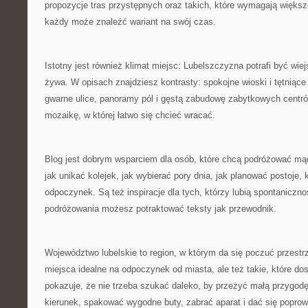
propozycje tras przystępnych oraz takich, które wymagają większ
każdy może znaleźć wariant na swój czas.
Istotny jest również klimat miejsc: Lubelszczyzna potrafi być wiej
żywa. W opisach znajdziesz kontrasty: spokojne wioski i tętniące 
gwarne ulice, panoramy pól i gęstą zabudowę zabytkowych centr
mozaikę, w której łatwo się chcieć wracać.
Blog jest dobrym wsparciem dla osób, które chcą podróżować mądr
jak unikać kolejek, jak wybierać pory dnia, jak planować postoje,
odpoczynek. Są też inspiracje dla tych, którzy lubią spontaniczn
podróżowania możesz potraktować teksty jak przewodnik.
Województwo lubelskie to region, w którym da się poczuć przestr
miejsca idealne na odpoczynek od miasta, ale też takie, które do
pokazuje, że nie trzeba szukać daleko, by przeżyć małą przygo
kierunek, spakować wygodne buty, zabrać aparat i dać się popro