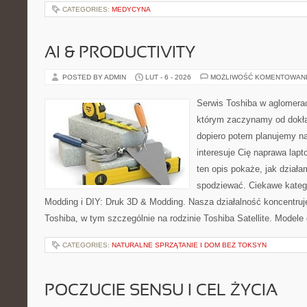
CATEGORIES:
MEDYCYNA
AI & PRODUCTIVITY
POSTED BY ADMIN
LUT - 6 - 2026
MOŻLIWOŚĆ KOMENTOWAN
Serwis Toshiba w aglomeracj
którym zaczynamy od dokład
dopiero potem planujemy na
interesuje Cię naprawa lap
ten opis pokaże, jak dział
spodziewać. Ciekawe katego
Modding i DIY: Druk 3D & Modding. Nasza działalność koncentruj
Toshiba, w tym szczególnie na rodzinie Toshiba Satellite. Model
CATEGORIES:
NATURALNE SPRZĄTANIE I DOM BEZ TOKSYN
POCZUCIE SENSU I CEL ŻYCIA