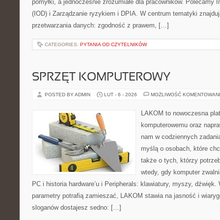
pomyłki, a jednocześnie zrozumiałe dla pracowników. Polecamy 
(IOD) i Zarządzanie ryzykiem i DPIA. W centrum tematyki znajdu
przetwarzania danych: zgodność z prawem, […]
CATEGORIES:
PYTANIA OD CZYTELNIKÓW
SPRZĘT KOMPUTEROWY
POSTED BY ADMIN
LUT - 6 - 2026
MOŻLIWOŚĆ KOMENTOWAN
LAKOM to nowoczesna plat
komputerowemu oraz napraw
nam w codziennych zadania
myślą o osobach, które chc
także o tych, którzy potrz
wtedy, gdy komputer zwalnia
PC i historia hardware’u i Peripherals: klawiatury, myszy, dźwięk
parametry potrafią zamieszać, LAKOM stawia na jasność i wiary
sloganów dostajesz sedno: […]