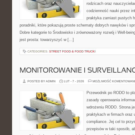
rodzicach oraz nauczyciel
codzienność nauki przez inte
praktyka zamiast pustych h
poradniki, które pokazują proste schematy dobrych nawyków i s
Dobre kategorie to Środowisko i zrównoważony rozwój i Well-bein
jest prosta: towarzyszyć w […]
CATEGORIES:
STREET FOOD & FOOD TRUCKI
MONITOROWANIE I SURVEILLAN
POSTED BY ADMIN
LUT - 7 - 2026
MOŻLIWOŚĆ KOMENTOWAN
Przewodnik po RODO to plat
zasady operowania informac
wdrożeniu RODO. Strona je
praktykach w firmach oraz 
compliance. Jej cel to prz
przepisów w taki sposób, a