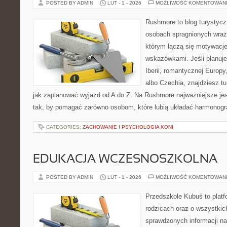
POSTED BY ADMIN
LUT - 1 - 2026
MOŻLIWOŚĆ KOMENTOWAN
Rushmore to blog turystycz
osobach spragnionych wraże
którym łączą się motywacj
wskazówkami. Jeśli planuje
Iberii, romantycznej Europy
albo Czechia, znajdziesz t
jak zaplanować wyjazd od A do Z. Na Rushmore najważniejsze jes
tak, by pomagać zarówno osobom, które lubią układać harmonogra
CATEGORIES:
ZACHOWANIE I PSYCHOLOGIA KONI
EDUKACJA WCZESNOSZKOLNA
POSTED BY ADMIN
LUT - 1 - 2026
MOŻLIWOŚĆ KOMENTOWAN
Przedszkole Kubuś to plat
rodzicach oraz o wszystkic
sprawdzonych informacji na