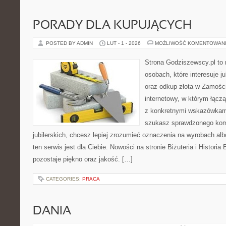
PORADY DLA KUPUJĄCYCH
POSTED BY ADMIN
LUT - 1 - 2026
MOŻLIWOŚĆ KOMENTOWAN
Strona Godziszewscy.pl to 
osobach, które interesuje ju
oraz odkup złota w Zamościu
internetowy, w którym łącz
z konkretnymi wskazówkam
szukasz sprawdzonego ko
jubilerskich, chcesz lepiej zrozumieć oznaczenia na wyrobach al
ten serwis jest dla Ciebie. Nowości na stronie Biżuteria i Historia
pozostaje piękno oraz jakość. […]
CATEGORIES:
PRACA
DANIA