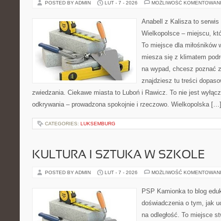
POSTED BY ADMIN
LUT - 7 - 2026
MOŻLIWOŚĆ KOMENTOWAN
Anabell z Kalisza to serwi
Wielkopolsce – miejscu, któr
To miejsce dla miłośników 
miesza się z klimatem podró
na wypad, chcesz poznać zn
znajdziesz tu treści dopas
zwiedzania. Ciekawe miasta to Luboń i Rawicz. To nie jest wyłączni
odkrywania – prowadzona spokojnie i rzeczowo. Wielkopolska […
CATEGORIES:
LUKSEMBURG
KULTURA I SZTUKA W SZKOLE
POSTED BY ADMIN
LUT - 7 - 2026
MOŻLIWOŚĆ KOMENTOWAN
PSP Kamionka to blog eduka
doświadczenia o tym, jak u
na odległość. To miejsce s