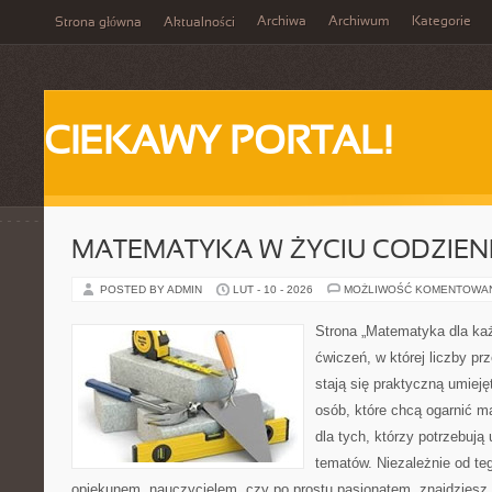
Archiwa
Archiwum
Kategorie
Strona główna
Aktualności
CIEKAWY PORTAL!
MATEMATYKA W ŻYCIU CODZIE
POSTED BY ADMIN
LUT - 10 - 2026
MOŻLIWOŚĆ KOMENTOWA
Strona „Matematyka dla każ
ćwiczeń, w której liczby pr
stają się praktyczną umieję
osób, które chcą ogarnić m
dla tych, którzy potrzebują
tematów. Niezależnie od te
opiekunem, nauczycielem, czy po prostu pasjonatem, znajdziesz t