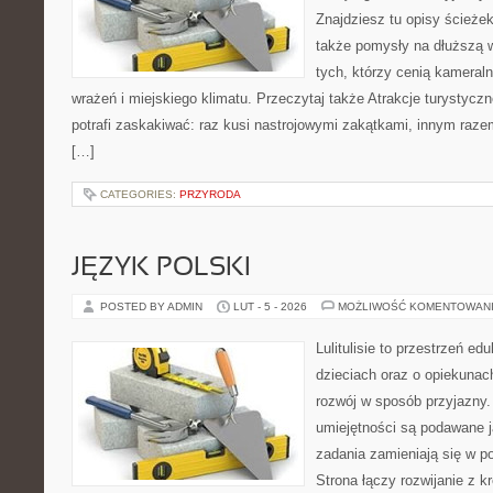
Znajdziesz tu opisy ścieżek
także pomysły na dłuższą w
tych, którzy cenią kameraln
wrażeń i miejskiego klimatu. Przeczytaj także Atrakcje turystycz
potrafi zaskakiwać: raz kusi nastrojowymi zakątkami, innym raz
[…]
CATEGORIES:
PRZYRODA
JĘZYK POLSKI
POSTED BY ADMIN
LUT - 5 - 2026
MOŻLIWOŚĆ KOMENTOWAN
Lulitulisie to przestrzeń e
dzieciach oraz o opiekunac
rozwój w sposób przyjazny.
umiejętności są podawane 
zadania zamieniają się w 
Strona łączy rozwijanie z 