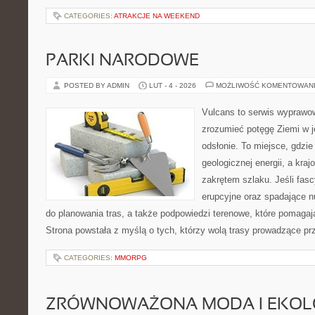
CATEGORIES:
ATRAKCJE NA WEEKEND
PARKI NARODOWE
POSTED BY ADMIN
LUT - 4 - 2026
MOŻLIWOŚĆ KOMENTOWAN
Vulcans to serwis wyprawow
zrozumieć potęgę Ziemi w je
odsłonie. To miejsce, gdzie
geologicznej energii, a kra
zakrętem szlaku. Jeśli fasc
erupcyjne oraz spadające nu
do planowania tras, a także podpowiedzi terenowe, które pomagaj
Strona powstała z myślą o tych, którzy wolą trasy prowadzące pr
CATEGORIES:
MMORPG
ZRÓWNOWAŻONA MODA I EKOLO