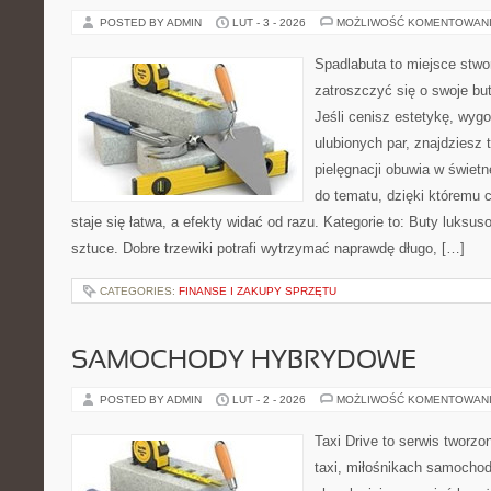
POSTED BY ADMIN
LUT - 3 - 2026
MOŻLIWOŚĆ KOMENTOWAN
Spadlabuta to miejsce stwo
zatroszczyć się o swoje bu
Jeśli cenisz estetykę, wyg
ulubionych par, znajdziesz
pielęgnacji obuwia w świetn
do tematu, dzięki któremu 
staje się łatwa, a efekty widać od razu. Kategorie to: Buty luksuso
sztuce. Dobre trzewiki potrafi wytrzymać naprawdę długo, […]
CATEGORIES:
FINANSE I ZAKUPY SPRZĘTU
SAMOCHODY HYBRYDOWE
POSTED BY ADMIN
LUT - 2 - 2026
MOŻLIWOŚĆ KOMENTOWAN
Taxi Drive to serwis tworz
taxi, miłośnikach samochod