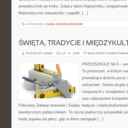
prowadzą krok po kroku. Zobacz także Algorytmika i programowa
Matematyczne ciekawostki i zagadki. […]
CATEGORIES:
DANIA JEDNOGARNKOWE
ŚWIĘTA, TRADYCJE I MIĘDZYK
POSTED BY ADMIN
LUT - 9 - 2026
MOŻLIWOŚĆ KOMENTOWAN
PRZEDSZKOLE NA 5 – serw
To przestrzeń, w którym na
prowadzące dziecko przez 
wskazówki. Strona skupia s
związanych z oswajaniem zm
oraz nabywaniem kompeten
Polecamy Zabawy terenowe i Święta, tradycje i międzykulturowość
teoretycznym podręcznikiem. To raczej praktyczny przewodnik po
kiedy pojawia się płacz, gdy w domu następuje […]