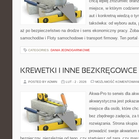
chcą lepiej zrozumieć branż
miejsce, w którym codzienn
aut i konkretną wiedzą o t
taksówka: od wyboru auta, 
aż po bezpieczeństwo na drodze i sens ekonomiczny pracy. Zob
samochodów i Floty samochodowe i transport firmowy. Ten portal 
CATEGORIES:
DANIA JEDNOGARNKOWE
KREWETKI I INNE BEZKRĘGOWCE
POSTED BY ADMIN
LUT - 2 - 2026
MOŻLIWOŚĆ KOMENTOWAN
Akwa-Pro to serwis dla akw
akwarystyczna jest pokazan
miejsce dla osób, które ch
bez zbędnego zadęcia, za t
rozwiązania. Strona skupia
prowadzić swoje akwarium 
bezpieczny, niezależnie od tego, czy startujesz od zera, czy masz