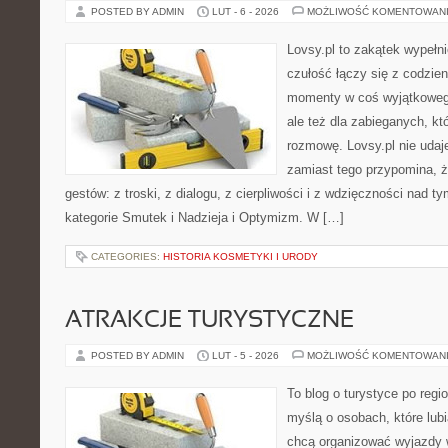
POSTED BY ADMIN
LUT - 6 - 2026
MOŻLIWOŚĆ KOMENTOWAN
Lovsy.pl to zakątek wypełn
czułość łączy się z codzien
momenty w coś wyjątkowego
ale też dla zabieganych, k
rozmowę. Lovsy.pl nie udaj
zamiast tego przypomina, ż
gestów: z troski, z dialogu, z cierpliwości i z wdzięczności nad 
kategorie Smutek i Nadzieja i Optymizm. W […]
CATEGORIES:
HISTORIA KOSMETYKI I URODY
ATRAKCJE TURYSTYCZNE
POSTED BY ADMIN
LUT - 5 - 2026
MOŻLIWOŚĆ KOMENTOWAN
To blog o turystyce po regi
myślą o osobach, które lubi
chcą organizować wyjazdy