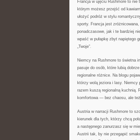
Francja w ujęciu Rushmore to nie ty
którym możesz przejść od kawiarn
ułożyć podróż w stylu romantyczny
sporty. Francja jest zróżnicowana
ponadczasowe, jak i te bardziej n
wpaść w pułapkę zbyt napiętego gr
„Twoje”.
Niemcy na Rushmore to świetna infra
pasuje do osób, które lubią dobrz
regionalne różnice. Na blogu pojawi
którzy wolą jeziora i lasy. Niemcy 
razem kuszą regionalną kuchnią. 
komfortowa — bez chaosu, ale też
Austria w narracji Rushmore to sz
kierunek dla tych, którzy chcą poł
a następnego zanurzasz się w mie
Austrii tak, by nie przegapić smak