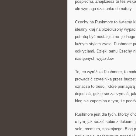
pośpiechu. Znajdziesz tu też wsk
ale wymaga szacunku do natury.
Czechy na Rushmore to świetny kie
idealny kraj na przedłużony wypa
potrafią być nostalgiczne: jedneg
luźnym stylem życia. Rushmore po
odkryciami. Dzięki temu Czechy ni
następnych wyjazdów.
To, co wyróżnia Rushmore, to pod
prowadzić czytelnika przez budżet
oznacza to treści, które pomagają
dojechać, gdzie się zatrzymać, j
blog nie zapomina o tym, że podró
Rushmore jest dla tych, którzy ch
o tym, jak radzić sobie z tłokiem,
solo, premium, spokojnego. Blog p