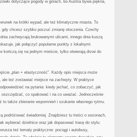
azówki dotyczące pogody w górach, bo Austria bywa piękna,
runek na krótki wypad, ale też klimatyczne miasta. To
d, gdy chcesz szybko poczuć zmianę otoczenia. Czechy
o dnia zachwycają brukowanymi ulicami, innego dnia kuszą
kazuje, jak połączyć popularne punkty z lokalnymi
e kończą się na jednym mieście, tylko otwierają drzwi do
ejście „plan + elastyczność”. Każdy opis miejsca może
, ale też zostawiać miejsce na zachwyty. W praktyce
 odpowiedzieć na pytania: kiedy jechać, co zobaczyć, jak
ak oszczędzać, co spakować i na co uważać. Jednocześnie
ż to także zbieranie wspomnień i szukanie własnego rytmu.
cą podróżować świadomiej. Znajdziesz tu treści o sezonach,
 jak wybierać dzielnice oraz jak dopasować trasę do stylu:
orusza też tematy praktyczne: pociągi i autobusy,