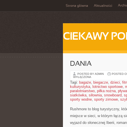
Arch
Strona główna
Aktualności
CIEKAWY PO
DANIA
POSTED BY ADMIN
POSTED ON
WYŁĄCZONA
Tagi:
bagaże
,
biegacze
,
dzieci
,
fit
kulturystyka
,
lotnictwo sportowe
,
m
paralotniarstwo
,
piłka nożna
,
pływa
siatkówka
,
siłownia
,
snowboard
,
s
sporty wodne
,
sporty zimowe
,
szy
Rushmore to blog turystyczny, kt
miejsce w sieci, w którym łączą 
wyjazd do słonecznej Iberii, roman