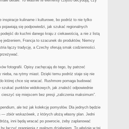
małe detale. To właśnie te elementy często decydują, czy
spiracje kulinarne i kulturowe, bo podróż to nie tylko
u pojawiają się podpowiedzi, jak szukać regionalnych
k podejść do kuchni danego kraju z ciekawością, a nie z listą
się jedzeniem, Francja to szacunek do produktów, Niemcy
tria łączy tradycję, a Czechy oferują smak codzienności.
 przeżywać.
ków fotografii. Opisy zachęcają do tego, by patrzeć
y nieba, na rytmy miast. Dzięki temu podróż staje się nie
ą, do której chce się wracać. Rushmore pomaga budować
ie szukać punktów widokowych, jak znaleźć odpowiednie
 cieszyć się miejscem bez presji „zaliczenia maksimum”.
ndium, ale też jak kolekcję pomysłów. Dla jednych będzie
ch — zbiór wskazówek, z których ułożą własny plan. Jedni
dróżą, inni będą wracać po powrocie, żeby zaplanować
, by łączyć pragnienia z realnym działaniem. To właśnie w tej