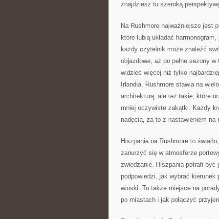
znajdziesz tu szeroką perspektywę
Na Rushmore najważniejsze jest p
które lubią układać harmonogram, 
każdy czytelnik może znaleźć swó
objazdowe, aż po pełne sezony w t
widzieć więcej niż tylko najbardz
Irlandia. Rushmore stawia na wiel
architekturą, ale też takie, które 
mniej oczywiste zakątki. Każdy k
nadęcia, za to z nastawieniem na 
Hiszpania na Rushmore to światło,
zanurzyć się w atmosferze portow
zwiedzanie. Hiszpania potrafi być
podpowiedzi, jak wybrać kierunek 
wioski. To także miejsce na porady
po miastach i jak połączyć przyje