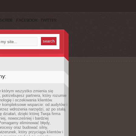
SCRIBE
FACEBOOK
TWITTER
my:
w którym wszystko zmienia się
 potrzebujesz partnera, który rozumie
nologię i oczekiwania klientów.
 kompleksowe wsparcie: od audytów i
 przez wdrożenia narzędzi, aż po stałą
 działań, dzięki której Twoja firma
niej, nowocześniej i bardziej
Pomagamy eliminować błędy,
rocesy oraz budować silny,
izerunek, który przyciąga klientów i