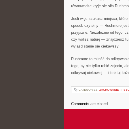
równowadze kryje się siła Rushmo
Jeśli więc szukasz miejsca, które
sposób czytelny — Rushmore jest s
przyjazne. Niezależnie od tego, c
czy wolisz naturę — znajdziesz tu 
wyjazd stanie się ciekawszy.
Rushmore to miłość do odkrywania
tego, by nie tylko robić zdjęcia, a
odkrywaj ciekawiej — i traktuj ka
CATEGORIES:
ZACHOWANIE I PSY
Comments are closed.