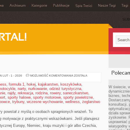
iwa
Archiwum
Kategorie
Publikacje
Nasze Tagi
Tagi
Spis Treści
SUB
RTAL!
Poleca
DANIA
 LUT - 1 - 2026
MOŻLIWOŚĆ KOMENTOWANIA
ZOSTAŁA
ness
,
formuła 1
,
hokej
,
kajakarstwo
,
koszykówka
,
W świecie, 
otocykle
,
narty
,
nurkowanie
,
odzież turystyczna
,
dynamicznie,
nie
,
rajdy
,
rekreacja
,
rodzina
,
rowery
,
saneczkarstwo
,
biznes, tech
port
,
sporty halowe
,
sporty motorowe
,
sporty powietrzne
,
Dostarczamy
bowce
,
trybuny
,
wczesne wychowanie
,
wellness
,
żeglarstwo
konsultacji,
optymalizację
óry powstał z myślą o osobach spragnionych wrażeń. To
działa spraw
zyskownie. 
się motywacje z praktycznymi wskazówkami. Jeśli planujesz
usprawniać p
tycznej Europy, Niemiec, kraju muzyki i gór albo Czechia,
wiarygodny w