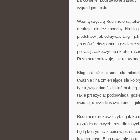
parkowanie, podstawowe zasady i 
wyjazd jest lekki.
Ważną częścią Rushmore są także in
atrakcje, ale też zapachy. Na blog
produktów, jak odkrywać targi i ja
„mustów”. Hiszpania to dzielenie 
potrafią zaskoczyć konkretem, Aus
Rushmore pokazuje, jak te światy
Blog jest też miejscem dla miłośni
uważniej: na zmieniające się kolor
tylko „wyjazdem”, ale też histori
takie przeżycia: podpowiada, gdz
światło, a przede wszystkim — jak
Rushmore możesz czytać jak kompe
to źródło gotowych tras, dla inny
będą korzystać z opisów przed po
kolejną trasę. Blog powstaje po to