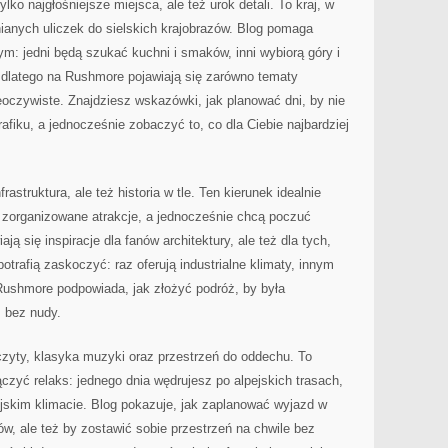
lko najgłośniejsze miejsca, ale też urok detali. To kraj, w
ianych uliczek do sielskich krajobrazów. Blog pomaga
m: jedni będą szukać kuchni i smaków, inni wybiorą góry i
, dlatego na Rushmore pojawiają się zarówno tematy
ieoczywiste. Znajdziesz wskazówki, jak planować dni, by nie
afiku, a jednocześnie zobaczyć to, co dla Ciebie najbardziej
struktura, ale też historia w tle. Ten kierunek idealnie
e zorganizowane atrakcje, a jednocześnie chcą poczuć
ają się inspiracje dla fanów architektury, ale też dla tych,
potrafią zaskoczyć: raz oferują industrialne klimaty, innym
Rushmore podpowiada, jak złożyć podróż, by była
 bez nudy.
czyty, klasyka muzyki oraz przestrzeń do oddechu. To
ączyć relaks: jednego dnia wędrujesz po alpejskich trasach,
jskim klimacie. Blog pokazuje, jak zaplanować wyjazd w
ów, ale też by zostawić sobie przestrzeń na chwile bez