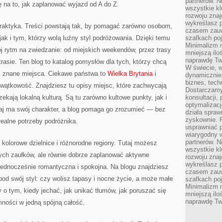
partnerów. 
 na to, jak zaplanować wyjazd od A do Z.
wszystkie kl
rozwoju zna
wykreślasz p
raktyka. Treści powstają tak, by pomagać zarówno osobom,
czasem zauw
jak i tym, którzy wolą luźny styl podróżowania. Dzięki temu
szafkach poj
Minimalizm n
j rytm na zwiedzanie: od miejskich weekendów, przez trasy
mniejszą ilo
naprawdę Tw
rasie. Ten blog to katalog pomysłów dla tych, którzy chcą
W świecie, 
iej znane miejsca. Ciekawe państwa to
Wielka Brytania
i
dynamicznie,
biznes, tech
owątkowość. Znajdziesz tu opisy miejsc, które zachwycają
Dostarczamy
urzekają lokalną kulturą. Są tu zarówno kultowe punkty, jak i
konsultacji,
optymalizację
raj ma swój charakter, a blog pomaga go zrozumieć — bez
działa spraw
zyskownie. 
realne potrzeby podróżnika.
usprawniać p
wiarygodny w
partnerów. 
 kolorowe dzielnice i różnorodne regiony. Tutaj możesz
wszystkie kl
ych zaułków, ale równie dobrze zaplanować aktywne
rozwoju zna
wykreślasz p
 jednocześnie romantyczna i spokojna. Na blogu znajdziesz
czasem zauw
pod swój styl: czy wolisz tapasy i nocne życie, a może małe
szafkach poj
Minimalizm n
 o tym, kiedy jechać, jak unikać tłumów, jak poruszać się
mniejszą ilo
naprawdę Tw
mności w jedną spójną całość.