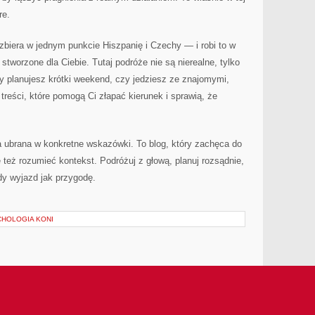
re.
 zbiera w jednym punkcie Hiszpanię i Czechy — i robi to w
tworzone dla Ciebie. Tutaj podróże nie są nierealne, tylko
zy planujesz krótki weekend, czy jedziesz ze znajomymi,
treści, które pomogą Ci złapać kierunek i sprawią, że
 ubrana w konkretne wskazówki. To blog, który zachęca do
le też rozumieć kontekst. Podróżuj z głową, planuj rozsądnie,
żdy wyjazd jak przygodę.
CHOLOGIA KONI