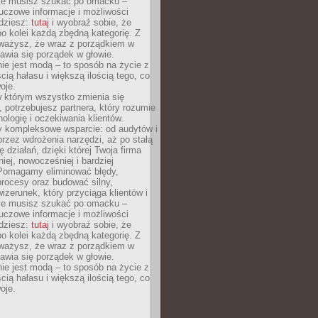
Nie musisz szukać po omacku –
uczowe informacje i możliwości
jdziesz:
tutaj
i wyobraź sobie, że
o kolei każdą zbędną kategorię. Z
ażysz, że wraz z porządkiem w
awia się porządek w głowie.
ie jest modą – to sposób na życie z
ścią hałasu i większą ilością tego, co
oje.
w którym wszystko zmienia się
 potrzebujesz partnera, który rozumie
nologię i oczekiwania klientów.
 kompleksowe wsparcie: od audytów i
 przez wdrożenia narzędzi, aż po stałą
 działań, dzięki której Twoja firma
niej, nowocześniej i bardziej
Pomagamy eliminować błędy,
rocesy oraz budować silny,
izerunek, który przyciąga klientów i
Nie musisz szukać po omacku –
uczowe informacje i możliwości
jdziesz:
tutaj
i wyobraź sobie, że
o kolei każdą zbędną kategorię. Z
ażysz, że wraz z porządkiem w
awia się porządek w głowie.
ie jest modą – to sposób na życie z
ścią hałasu i większą ilością tego, co
oje.