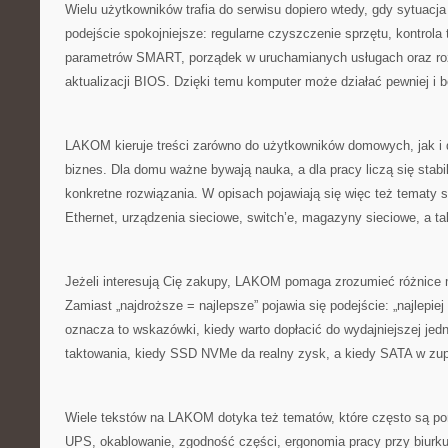
Wielu użytkowników trafia do serwisu dopiero wtedy, gdy sytuacj
podejście spokojniejsze: regularne czyszczenie sprzętu, kontrola
parametrów SMART, porządek w uruchamianych usługach oraz ro
aktualizacji BIOS. Dzięki temu komputer może działać pewniej i b
LAKOM kieruje treści zarówno do użytkowników domowych, jak i
biznes. Dla domu ważne bywają nauka, a dla pracy liczą się stabi
konkretne rozwiązania. W opisach pojawiają się więc też tematy s
Ethernet, urządzenia sieciowe, switch’e, magazyny sieciowe, a t
Jeżeli interesują Cię zakupy, LAKOM pomaga zrozumieć różnice 
Zamiast „najdroższe = najlepsze” pojawia się podejście: „najlepie
oznacza to wskazówki, kiedy warto dopłacić do wydajniejszej jed
taktowania, kiedy SSD NVMe da realny zysk, a kiedy SATA w zup
Wiele tekstów na LAKOM dotyka też tematów, które często są pomi
UPS, okablowanie, zgodność części, ergonomia pracy przy biurk