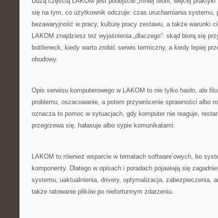
Dużą częścią LAKOM jest podejście „mniej teorii, więcej praktyki”
się na tym, co użytkownik odczuje: czas uruchamiania systemu,
bezawaryjność w pracy, kulturę pracy zestawu, a także warunki c
LAKOM znajdziesz też wyjaśnienia „dlaczego”: skąd biorą się prz
bottleneck, kiedy warto zrobić serwis termiczny, a kiedy lepiej p
obudowy.
Opis serwisu komputerowego w LAKOM to nie tylko hasło, ale filoz
problemu, oszacowanie, a potem przywrócenie sprawności albo r
oznacza to pomoc w sytuacjach, gdy komputer nie reaguje, restartu
przegrzewa się, hałasuje albo sypie komunikatami.
LAKOM to również wsparcie w tematach software’owych, bo syst
komponenty. Dlatego w opisach i poradach pojawiają się zagadnieni
systemu, uaktualnienia, drivery, optymalizacja, zabezpieczenia, 
także ratowanie plików po niefortunnym zdarzeniu.