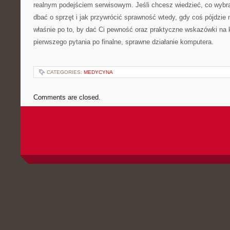
realnym podejściem serwisowym. Jeśli chcesz wiedzieć, co wybrać
dbać o sprzęt i jak przywrócić sprawność wtedy, gdy coś pójdzie n
właśnie po to, by dać Ci pewność oraz praktyczne wskazówki na 
pierwszego pytania po finalne, sprawne działanie komputera.
CATEGORIES:
MEDYCYNA
Comments are closed.