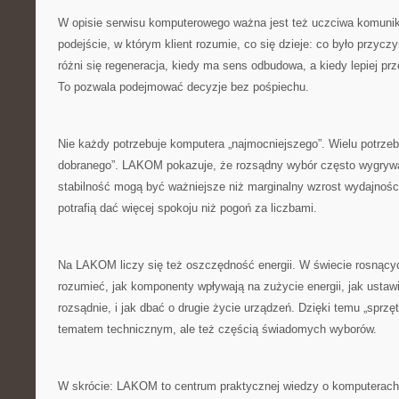
W opisie serwisu komputerowego ważna jest też uczciwa komun
podejście, w którym klient rozumie, co się dzieje: co było przycz
różni się regeneracja, kiedy ma sens odbudowa, a kiedy lepiej pr
To pozwala podejmować decyzje bez pośpiechu.
Nie każdy potrzebuje komputera „najmocniejszego”. Wielu potrzebu
dobranego”. LAKOM pokazuje, że rozsądny wybór często wygrywa
stabilność mogą być ważniejsze niż marginalny wzrost wydajnośc
potrafią dać więcej spokoju niż pogoń za liczbami.
Na LAKOM liczy się też oszczędność energii. W świecie rosnący
rozumieć, jak komponenty wpływają na zużycie energii, jak ustawi
rozsądnie, i jak dbać o drugie życie urządzeń. Dzięki temu „sprzęt 
tematem technicznym, ale też częścią świadomych wyborów.
W skrócie: LAKOM to centrum praktycznej wiedzy o komputerach,