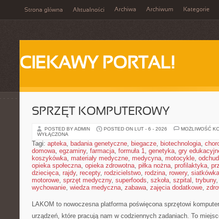
Archiwa
Archiwum
Kategorie
Strona główna
Aktualności
CIEKAWY PORTAL!
SPRZĘT KOMPUTEROWY
POSTED BY ADMIN
POSTED ON LUT - 6 - 2026
MOŻLIWOŚĆ K
WYŁĄCZONA
Tagi:
apteka
,
badania genetyczne
,
biegacze
,
biotechnologia
,
chor
domowa
,
egzaminy
,
farmacja
,
formuła 1
,
genetyka
,
gry edukacyjn
koszykówka
,
materiały medyczne
,
medycyna
,
motocykle
,
odchud
opieka społeczna
,
opieka zdrowotna
,
piłka nożna
,
profilaktyka
,
pr
dziecięca
,
rajdy
,
recepty
,
rodzicielstwo
,
rodzina
,
rowery
,
siatkówk
motorowe
,
sprzęt medyczny
,
superfoods
,
szkoła
,
szpital
,
trybuny
wychowanie
,
wiedza medyczna
,
zabawa
,
zajęcia dodatkowe
,
zdro
LAKOM to nowoczesna platforma poświęcona sprzętowi komput
urządzeń, które pracują nam w codziennych zadaniach. To miejs