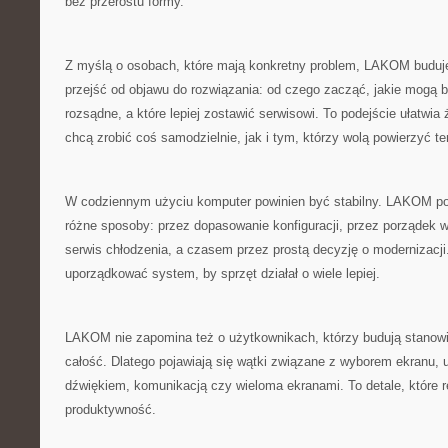
bez przerostu formy.
Z myślą o osobach, które mają konkretny problem, LAKOM buduje 
przejść od objawu do rozwiązania: od czego zacząć, jakie mogą b
rozsądne, a które lepiej zostawić serwisowi. To podejście ułatwi
chcą zrobić coś samodzielnie, jak i tym, którzy wolą powierzyć te
W codziennym użyciu komputer powinien być stabilny. LAKOM po
różne sposoby: przez dopasowanie konfiguracji, przez porządek 
serwis chłodzenia, a czasem przez prostą decyzję o modernizacj
uporządkować system, by sprzęt działał o wiele lepiej.
LAKOM nie zapomina też o użytkownikach, którzy budują stanowis
całość. Dlatego pojawiają się wątki związane z wyborem ekranu, 
dźwiękiem, komunikacją czy wieloma ekranami. To detale, które r
produktywność.