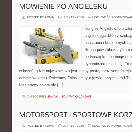
MÓWIENIE PO ANGIELSKU
POSTED BY ADMIN
LUT - 19 - 2026
MOŻLIWOŚĆ KOMENTOWA
Kongres Anglistów to platfo
angielskiego, którzy szuk
nauczania i konkretnych na
Strona powstała z myślą o 
podnoszą kompetencje i tra
dynamiczną dziedzinę. To mi
wdrożeń, gdzie najważniejsza jest realny postęp oraz satysfakcja 
odbiorców kursu. Polecamy Fakty i mity o języku angielskim i Tłum
Idea strony opiera się […]
CATEGORIES:
KAJAKI I SPŁYWY KAJAKOWE
MOTORSPORT I SPORTOWE KORZ
POSTED BY ADMIN
LUT - 19 - 2026
MOŻLIWOŚĆ KOMENTOWA