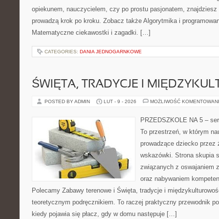
opiekunem, nauczycielem, czy po prostu pasjonatem, znajdziesz t
prowadzą krok po kroku. Zobacz także Algorytmika i programowa
Matematyczne ciekawostki i zagadki. […]
CATEGORIES:
DANIA JEDNOGARNKOWE
ŚWIĘTA, TRADYCJE I MIĘDZYK
POSTED BY ADMIN
LUT - 9 - 2026
MOŻLIWOŚĆ KOMENTOWAN
PRZEDSZKOLE NA 5 – serw
To przestrzeń, w którym na
prowadzące dziecko przez 
wskazówki. Strona skupia s
związanych z oswajaniem zm
oraz nabywaniem kompeten
Polecamy Zabawy terenowe i Święta, tradycje i międzykulturowość
teoretycznym podręcznikiem. To raczej praktyczny przewodnik po
kiedy pojawia się płacz, gdy w domu następuje […]