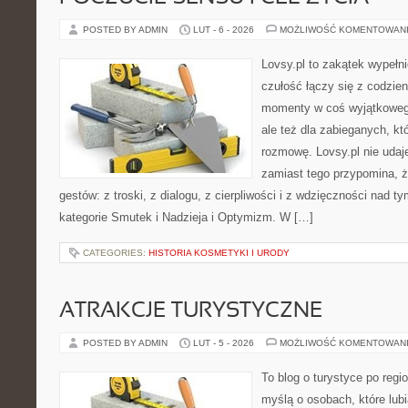
POSTED BY ADMIN
LUT - 6 - 2026
MOŻLIWOŚĆ KOMENTOWAN
Lovsy.pl to zakątek wypełn
czułość łączy się z codzien
momenty w coś wyjątkowego
ale też dla zabieganych, k
rozmowę. Lovsy.pl nie udaj
zamiast tego przypomina, ż
gestów: z troski, z dialogu, z cierpliwości i z wdzięczności nad 
kategorie Smutek i Nadzieja i Optymizm. W […]
CATEGORIES:
HISTORIA KOSMETYKI I URODY
ATRAKCJE TURYSTYCZNE
POSTED BY ADMIN
LUT - 5 - 2026
MOŻLIWOŚĆ KOMENTOWAN
To blog o turystyce po regi
myślą o osobach, które lubi