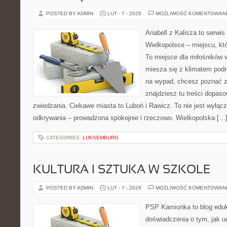
POSTED BY ADMIN
LUT - 7 - 2026
MOŻLIWOŚĆ KOMENTOWAN
Anabell z Kalisza to serwi
Wielkopolsce – miejscu, któr
To miejsce dla miłośników 
miesza się z klimatem podró
na wypad, chcesz poznać zn
znajdziesz tu treści dopas
zwiedzania. Ciekawe miasta to Luboń i Rawicz. To nie jest wyłączni
odkrywania – prowadzona spokojnie i rzeczowo. Wielkopolska […
CATEGORIES:
LUKSEMBURG
KULTURA I SZTUKA W SZKOLE
POSTED BY ADMIN
LUT - 7 - 2026
MOŻLIWOŚĆ KOMENTOWAN
PSP Kamionka to blog eduka
doświadczenia o tym, jak u