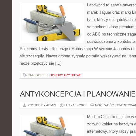
Landworld to serwis stworz
marek Jaguar oraz marki La
tych, którzy chcą dokładnie
samochodu klasy premium. 
od ABC po techniczne zaga
doświadczenie z kontekstem
Polecamy Testy i Recenzje i Motoryzacja W świecie Jaguarów i t
się szczegóły. Nawet drobne sygnały potrafią wskazywać na uste
może przełożyć się […]
CATEGORIES:
OGRODY UŻYTKOWE
ANTYKONCEPCJA I PLANOWANIE
POSTED BY ADMIN
LUT - 18 - 2026
MOŻLIWOŚĆ KOMENTOWA
MediluxClinic to miejsce w 
zdrowiu kobiet na każdym e
internetowy, który łączy pr