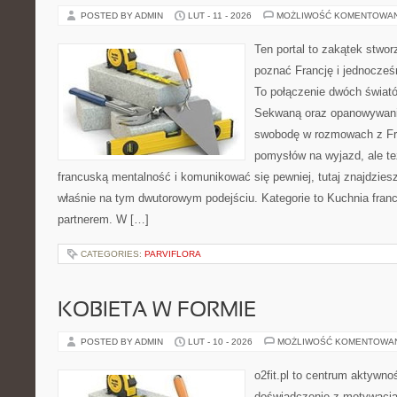
POSTED BY ADMIN
LUT - 11 - 2026
MOŻLIWOŚĆ KOMENTOWA
Ten portal to zakątek stwor
poznać Francję i jednocześ
To połączenie dwóch świató
Sekwaną oraz opanowywania
swobodę w rozmowach z Fr
pomysłów na wyjazd, ale t
francuską mentalność i komunikować się pewniej, tutaj znajdzie
właśnie na tym dwutorowym podejściu. Kategorie to Kuchnia francu
partnerem. W […]
CATEGORIES:
PARVIFLORA
KOBIETA W FORMIE
POSTED BY ADMIN
LUT - 10 - 2026
MOŻLIWOŚĆ KOMENTOWA
o2fit.pl to centrum aktywnoś
doświadczenie z motywacją 