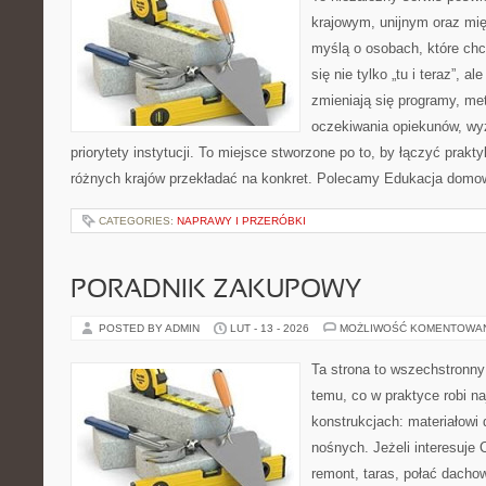
krajowym, unijnym oraz mi
myślą o osobach, które chc
się nie tylko „tu i teraz”, a
zmieniają się programy, me
oczekiwania opiekunów, w
priorytety instytucji. To miejsce stworzone po to, by łączyć prakty
różnych krajów przekładać na konkret. Polecamy Edukacja domow
CATEGORIES:
NAPRAWY I PRZERÓBKI
PORADNIK ZAKUPOWY
POSTED BY ADMIN
LUT - 13 - 2026
MOŻLIWOŚĆ KOMENTOWA
Ta strona to wszechstronn
temu, co w praktyce robi n
konstrukcjach: materiałow
nośnych. Jeżeli interesuje
remont, taras, połać dachow