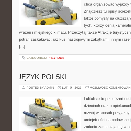
chcą organizować wyjazdy
Znajdziesz tu opisy ścieżek
także pomysły na dłuższą w
tych, którzy cenią kameraln
wrażeń i miejskiego klimatu. Przeczytaj także Atrakcje turystycz
potrafi zaskakiwać: raz kusi nastrojowymi zakątkami, innym raz
[…]
CATEGORIES:
PRZYRODA
JĘZYK POLSKI
POSTED BY ADMIN
LUT - 5 - 2026
MOŻLIWOŚĆ KOMENTOWAN
Lulitulisie to przestrzeń e
dzieciach oraz o opiekunac
rozwój w sposób przyjazny.
umiejętności są podawane 
zadania zamieniają się w 