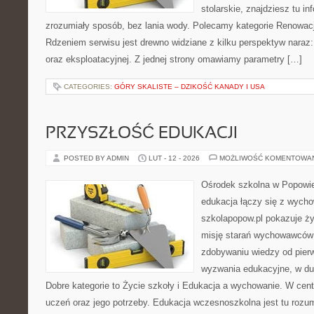
stolarskie, znajdziesz tu i
zrozumiały sposób, bez lania wody. Polecamy kategorie Renowac
Rdzeniem serwisu jest drewno widziane z kilku perspektyw naraz:
oraz eksploatacyjnej. Z jednej strony omawiamy parametry […]
CATEGORIES:
GÓRY SKALISTE – DZIKOŚĆ KANADY I USA
PRZYSZŁOŚĆ EDUKACJI
POSTED BY ADMIN
LUT - 12 - 2026
MOŻLIWOŚĆ KOMENTOWA
Ośrodek szkolna w Popowie
edukacja łączy się z wycho
szkolapopow.pl pokazuje ży
misję starań wychowawców i
zdobywaniu wiedzy od pier
wyzwania edukacyjne, w duc
Dobre kategorie to Życie szkoły i Edukacja a wychowanie. W cent
uczeń oraz jego potrzeby. Edukacja wczesnoszkolna jest tu rozu