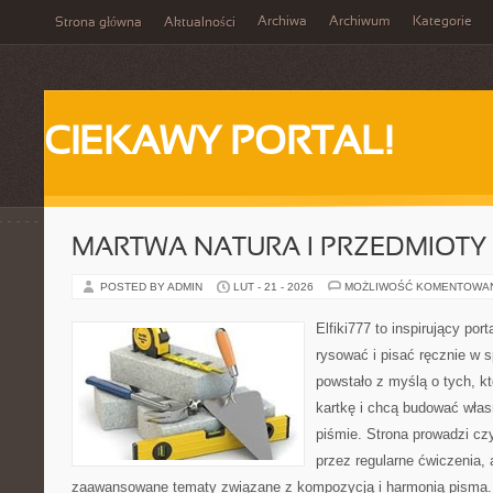
Archiwa
Archiwum
Kategorie
Strona główna
Aktualności
CIEKAWY PORTAL!
MARTWA NATURA I PRZEDMIOTY
POSTED BY ADMIN
LUT - 21 - 2026
MOŻLIWOŚĆ KOMENTOWA
Elfiki777 to inspirujący por
rysować i pisać ręcznie w 
powstało z myślą o tych, kt
kartkę i chcą budować włas
piśmie. Strona prowadzi czy
przez regularne ćwiczenia, 
zaawansowane tematy związane z kompozycją i harmonią pisma. 