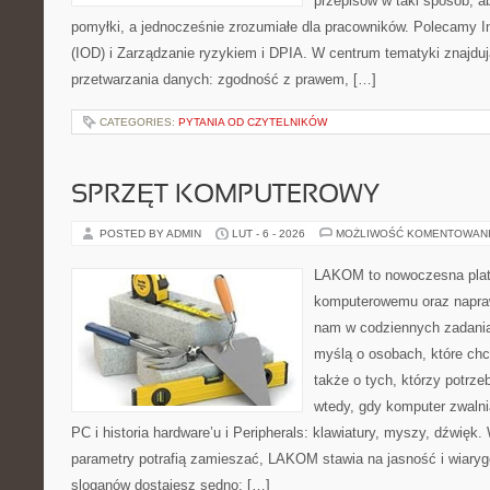
przepisów w taki sposób, a
pomyłki, a jednocześnie zrozumiałe dla pracowników. Polecamy 
(IOD) i Zarządzanie ryzykiem i DPIA. W centrum tematyki znajdu
przetwarzania danych: zgodność z prawem, […]
CATEGORIES:
PYTANIA OD CZYTELNIKÓW
SPRZĘT KOMPUTEROWY
POSTED BY ADMIN
LUT - 6 - 2026
MOŻLIWOŚĆ KOMENTOWAN
LAKOM to nowoczesna plat
komputerowemu oraz napraw
nam w codziennych zadania
myślą o osobach, które chc
także o tych, którzy potrz
wtedy, gdy komputer zwalnia
PC i historia hardware’u i Peripherals: klawiatury, myszy, dźwięk
parametry potrafią zamieszać, LAKOM stawia na jasność i wiary
sloganów dostajesz sedno: […]