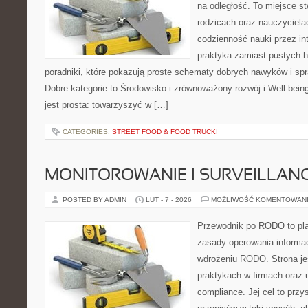
na odległość. To miejsce s
rodzicach oraz nauczyciel
codzienność nauki przez inte
praktyka zamiast pustych h
poradniki, które pokazują proste schematy dobrych nawyków i s
Dobre kategorie to Środowisko i zrównoważony rozwój i Well-bein
jest prosta: towarzyszyć w […]
CATEGORIES:
STREET FOOD & FOOD TRUCKI
MONITOROWANIE I SURVEILLAN
POSTED BY ADMIN
LUT - 7 - 2026
MOŻLIWOŚĆ KOMENTOWAN
Przewodnik po RODO to plat
zasady operowania informac
wdrożeniu RODO. Strona je
praktykach w firmach oraz 
compliance. Jej cel to prz