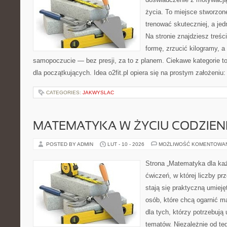
życia. To miejsce stworzon
trenować skuteczniej, a jed
Na stronie znajdziesz treś
formę, zrzucić kilogramy, a
samopoczucie — bez presji, za to z planem. Ciekawe kategorie to 
dla początkujących. Idea o2fit.pl opiera się na prostym założeni
CATEGORIES:
JAKWYSLAC
MATEMATYKA W ŻYCIU CODZIE
POSTED BY ADMIN
LUT - 10 - 2026
MOŻLIWOŚĆ KOMENTOWA
Strona „Matematyka dla każ
ćwiczeń, w której liczby pr
stają się praktyczną umieję
osób, które chcą ogarnić m
dla tych, którzy potrzebują
tematów. Niezależnie od te