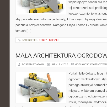
wspierającym tonem dla re
tej przestrzeni stoi profila
lepsze rozumienie własnego
aby porządkować informacje tematy, które często bywają złożone
poczucia bezpieczeństwa. Kategorie Ciąża i poród i Zdrowie kobi
łamach […]
CATEGORIES:
PERŁY I KORALE
MAŁA ARCHITEKTURA OGRODO
POSTED BY ADMIN
LUT - 17 - 2026
MOŻLIWOŚĆ KOMENTOWA
Portal Hellerówka to blog i
ogrodom w określonym styl
pomaga stworzyć harmonij
miejsce, w którym pomysł 
ogrodniczym: od pierwszej s
roślin, rozwiązań i wykończe