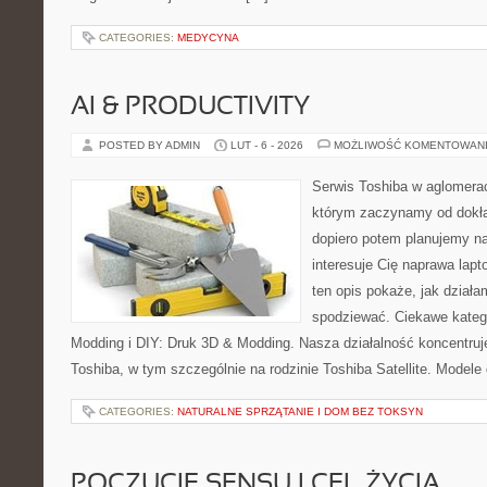
CATEGORIES:
MEDYCYNA
AI & PRODUCTIVITY
POSTED BY ADMIN
LUT - 6 - 2026
MOŻLIWOŚĆ KOMENTOWAN
Serwis Toshiba w aglomeracj
którym zaczynamy od dokład
dopiero potem planujemy na
interesuje Cię naprawa lap
ten opis pokaże, jak dział
spodziewać. Ciekawe katego
Modding i DIY: Druk 3D & Modding. Nasza działalność koncentruj
Toshiba, w tym szczególnie na rodzinie Toshiba Satellite. Model
CATEGORIES:
NATURALNE SPRZĄTANIE I DOM BEZ TOKSYN
POCZUCIE SENSU I CEL ŻYCIA