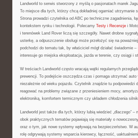
Landworld to serwis stworzony z myślą o pasjonatach marek Jagu
To miejsce dla tych, którzy chcą dokładniej ogarniać utrzymani
Strona prowadzi czytelnika od ABC po techniczne zagadnienia, ł
kontekstem rynku i technologii. Polecamy
Testy i Recenzje
i Moto
i terenówek Land Rover liczą się szczegóły. Nawet drobne sygnał
usterkę, a odpuszczenie obsługi może przełożyć się na poważnie
podchodzi do tematu tak, by właściciel mógł działać świadomie – 
interesuje go miejska eksploatacja, jazda w terenie, czy osiągi i st
W treściach Landworld często wracają wątki regularnych przegląd
prewencji. To podejście oszczędza czas i pomaga utrzymać auto w
niezależnie od wieku pojazdu. Czytelnik znajdzie tu podpowiedzi 
reagować na problemy związane z przeniesieniem mocy, amorty
elektroniką, komfortem termicznym czy układem chłodzenia silnik
Landworld jest także dla tych, którzy lubią wiedzieć „dlaczego” – n
obok praktycznych tematów pojawiają się materiały o nowoczesny
oraz o tym, jak nowe systemy wpływają na bezpieczeństwo. W a
rolę odgrywają systemy wsparcia kierowcy, łączność, uaktualnieni