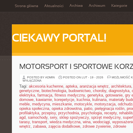
Archiwa
Archiwum
Kategorie
Strona główna
Aktualności
CIEKAWY PORTAL!
MOTORSPORT I SPORTOWE KORZ
POSTED BY ADMIN
POSTED ON LUT - 19 - 2026
MOŻLIWOŚĆ 
WYŁĄCZONA
Tagi:
akcesoria kuchenne
,
apteka
,
aranżacja wnętrz
,
architektura
genetyczne
,
biotechnologia
,
budownictwo
,
choroby
,
diagnostyka
,
elektryka
,
farmacja
,
fitness medyczny
,
genetyka
,
gotowanie
,
gry 
domowe
,
kawiarnie
,
korepetycje
,
kuchnia
,
kulinaria
,
materiały bud
meble
,
medycyna
,
mieszkanie
,
motocykle
,
motoryzacja
,
odchudz
opieka społeczna
,
opieka zdrowotna
,
patio
,
pielęgnacja roślin
,
pro
profilaktyka
,
przepisy
,
przychodnia
,
psychologia
,
recepty
,
rehabili
agd
,
samochody
,
sery
,
sklep spożywczy
,
sprzęt medyczny
,
super
tarasy
,
transport
,
wiedza medyczna
,
wina
,
wodociągi
,
wyposażeni
wnętrz
,
zabawa
,
zajęcia dodatkowe
,
zdrowe żywienie
,
zdrowie