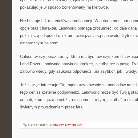
pokazując je w sposób zorientowany na kierowcę.
Nie brakuje też materiałów o konfiguracji. W autach premium ogro
opcje oraz charakter. Landworld pomaga zrozumieć, co daje dana 
późniejszą odsprzedaż i które rozwiązania są naprawdę użyteczne
estetycznym bajerem.
Całość tworzy obraz strony, która ma być towarzyszem dla właści
Land Rover. Landworld stawia na konkret, ale dba też o pasję. Dz
zarówno wtedy, gdy szukasz odpowiedzi „na szybko”, jak i wtedy,
Jeżeli więc interesuje Cię mądre użytkowanie samochodów marki 
tego cenisz rzetelne podpowiedzi, Landworld może być Twoją stacj
autach, które łączą prestiż z osiągami – i o tym, jak dbać o nie t
świetnym prowadzeniem przez lata.
CATEGORIES:
OGRODY UŻYTKOWE