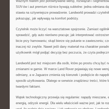
Ważnym filarem jest porównywanie wersji, rozwiązań i segmentó
SUV-ów i aut premium różnice bywają subtelne: jedna odmiana da
stawia na sztywniejsze prowadzenie. Landworld prowadzi czytelni
pokazując, jak wpływają na komfort podróży.
Czytelnik może liczyć na warsztatowe spojrzenie. Zamiast ogólnik
sprawdzić, gdy auto nierówno pracuje; jak interpretować ostrzeżen
bicie przy hamowaniu; skąd bierze się pukanie w zawieszeniu; cz
inaczej niż zwykle. Nawet jeśli dany materiał ma charakter poradni
użytkownik mógł podjąć decyzję bez poczucia, że czyta podręczni
Landworld jest też miejscem dla osób, które po prostu chcą być n
zmianami w gamie. W marce Land Rover pojawiają się nowe wersje
odmiany, a w Jaguarze zmienia się kierunek i podejście do napę
sposób użytkowania. Dlatego w serwisie znajdziesz treści, które 
twardymi faktami.
Wątek technologiczny przewija się regularnie: napędy mieszane, e
energią, odzysk energii. Dla wielu właścicieli ważne jest, jak te 
upał, ile realnie dają zasięgu, i jak wpływają na obsługę. Landworl