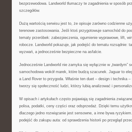
bezprzewodowa. Landworld tłumaczy te zagadnienia w sposób przy
szczegółów.
Dużą wartością serwisu jest to, że opisuje zarówno codzienne użyt
terenowe zastosowania. Jeśli ktoś przygotowuje samochód do pod
tematy przeróbek: zabezpieczenia, ogumienie wyprawowe, lift, wi
robocze. Landworld pokazuje, jak podejść do tematu rozsądnie: ta
wyzwań, a jednocześnie bezpieczne na asfalcie.
Jednocześnie Landworld nie zamyka się wyłącznie w „twardym” ser
samochodowa wokół marek, które budzą szacunek. Jaguar to eleg
a Land Rover to przygoda. Właśnie ten duet – design i technika –
tworzy się społeczność ludzi, którzy lubią analizować i personali
W opisach i artykułach często pojawiają się zagadnienia związan
polisa, podatki, ceny części oraz odsprzedaż. Dzięki temu użytk
dlaczego jedno rozwiązanie jest sensowne, a inne bywa ryzykiem
podejść do zakupu auta: od sprawdzenia historii po przegląd prze