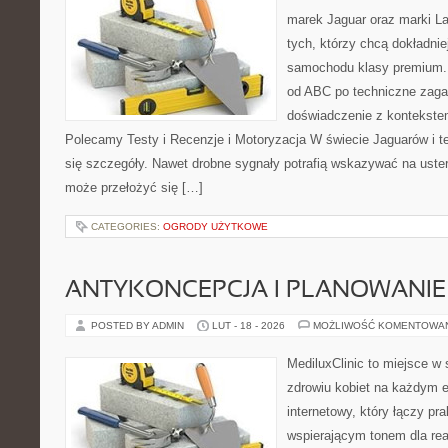
marek Jaguar oraz marki La
tych, którzy chcą dokładnie
samochodu klasy premium. 
od ABC po techniczne zaga
doświadczenie z kontekstem
Polecamy Testy i Recenzje i Motoryzacja W świecie Jaguarów i t
się szczegóły. Nawet drobne sygnały potrafią wskazywać na uste
może przełożyć się […]
CATEGORIES:
OGRODY UŻYTKOWE
ANTYKONCEPCJA I PLANOWANIE
POSTED BY ADMIN
LUT - 18 - 2026
MOŻLIWOŚĆ KOMENTOWA
MediluxClinic to miejsce w 
zdrowiu kobiet na każdym e
internetowy, który łączy pr
wspierającym tonem dla re