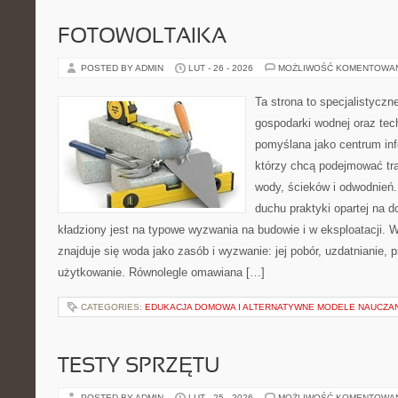
FOTOWOLTAIKA
POSTED BY ADMIN
LUT - 26 - 2026
MOŻLIWOŚĆ KOMENTOWA
Ta strona to specjalistyc
gospodarki wodnej oraz tech
pomyślana jako centrum info
którzy chcą podejmować tra
wody, ścieków i odwodnień
duchu praktyki opartej na d
kładziony jest na typowe wyzwania na budowie i w eksploatacji. 
znajduje się woda jako zasób i wyzwanie: jej pobór, uzdatnianie, 
użytkowanie. Równolegle omawiana […]
CATEGORIES:
EDUKACJA DOMOWA I ALTERNATYWNE MODELE NAUCZA
TESTY SPRZĘTU
POSTED BY ADMIN
LUT - 25 - 2026
MOŻLIWOŚĆ KOMENTOWA