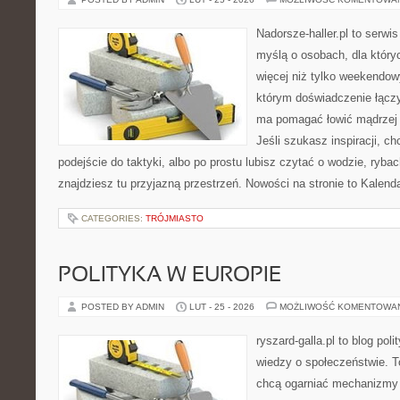
Nadorsze-haller.pl to serwi
myślą o osobach, dla który
więcej niż tylko weekendo
którym doświadczenie łączy
ma pomagać łowić mądrzej i
Jeśli szukasz inspiracji, 
podejście do taktyki, albo po prostu lubisz czytać o wodzie, rybac
znajdziesz tu przyjazną przestrzeń. Nowości na stronie to Kalend
CATEGORIES:
TRÓJMIASTO
POLITYKA W EUROPIE
POSTED BY ADMIN
LUT - 25 - 2026
MOŻLIWOŚĆ KOMENTOWA
ryszard-galla.pl to blog pol
wiedzy o społeczeństwie. To
chcą ogarniać mechanizmy p