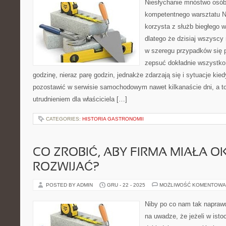
Niesłychanie mnóstwo osób
kompetentnego warsztatu N
korzysta z służb biegłego
dlatego że dzisiaj wszyscy
w szeregu przypadków się 
zepsuć dokładnie wszystko
godzinę, nieraz parę godzin, jednakże zdarzają się i sytuacje ki
pozostawić w serwisie samochodowym nawet kilkanaście dni, a t
utrudnieniem dla właściciela […]
CATEGORIES:
HISTORIA GASTRONOMII
CO ZROBIĆ, ABY FIRMA MIAŁA OK
ROZWIJAĆ?
POSTED BY ADMIN
GRU - 22 - 2025
MOŻLIWOŚĆ KOMENTOWA
Niby po co nam tak napra
na uwadze, że jeżeli w isto