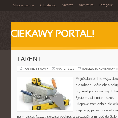
Archiwa
Archiwum
Kategorie
Strona główna
Aktualności
CIEKAWY PORTAL!
TARENT
POSTED BY ADMIN
MAR - 2 - 2026
MOŻLIWOŚĆ KOMENTOWAN
MojeSalento.pl to wyjazdow
o osobach, które chcą odkr
pryzmat pocztówkowych kadr
życie miast i miasteczek. 
urlopowe zamieniają się w k
inspiracji, przez przygoto
na miejscu. Nazwa serwisu podkreśla szczególną miłość do Salen