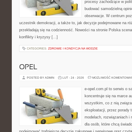
procesy zachodzące w polit
budować samodzielną opinię
obserwacje. W centrum pozo
uczestnik demokracji, a także to, jak decyzje podejmowane na r
przekładają się na codzienność. Nowości na stronie Polska scena 
konflikty i kryzysy […]
CATEGORIES:
ZDROWIE I KONDYCJA NA WODZIE
OPEL
POSTED BY ADMIN
LUT - 24 - 2026
MOŻLIWOŚĆ KOMENTOWA
e-opel.com.pl to serwis o 
koncentruje się na marce au
wszystkim, co z nią związa
eksploatacji, przez porady 
modelach, rozwiązaniach i 
dla osób, które chcą świad
podejmować trafniejsze decyzje zakupowe i serwisowe oraz czyta