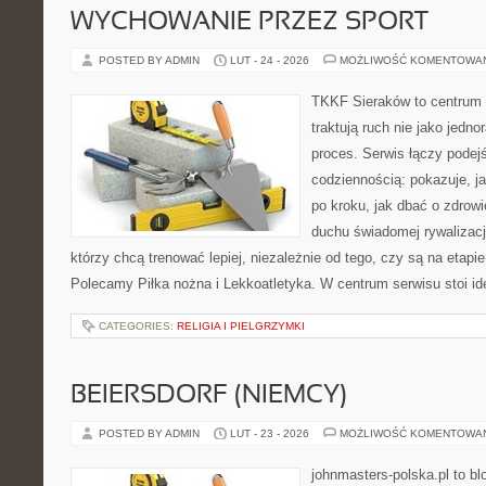
WYCHOWANIE PRZEZ SPORT
POSTED BY ADMIN
LUT - 24 - 2026
MOŻLIWOŚĆ KOMENTOWA
TKKF Sieraków to centrum w
traktują ruch nie jako jedno
proces. Serwis łączy podej
codziennością: pokazuje, 
po kroku, jak dbać o zdrowi
duchu świadomej rywalizacji
którzy chcą trenować lepiej, niezależnie od tego, czy są na etapi
Polecamy Piłka nożna i Lekkoatletyka. W centrum serwisu stoi id
CATEGORIES:
RELIGIA I PIELGRZYMKI
BEIERSDORF (NIEMCY)
POSTED BY ADMIN
LUT - 23 - 2026
MOŻLIWOŚĆ KOMENTOWA
johnmasters-polska.pl to blo