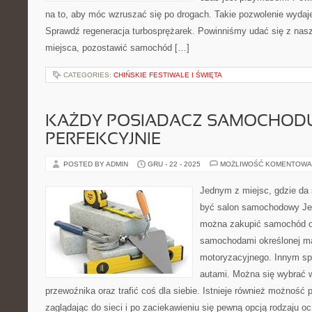
na to, aby móc wzruszać się po drogach. Takie pozwolenie wydaje 
Sprawdź regeneracja turbosprężarek. Powinniśmy udać się z nas
miejsca, pozostawić samochód […]
CATEGORIES:
CHIŃSKIE FESTIWALE I ŚWIĘTA
KAŻDY POSIADACZ SAMOCHOD
PERFEKCYJNIE
POSTED BY ADMIN
GRU - 22 - 2025
MOŻLIWOŚĆ KOMENTOWA
Jednym z miejsc, gdzie da 
być salon samochodowy Jed
można zakupić samochód ok
samochodami określonej ma
motoryzacyjnego. Innym sp
autami. Można się wybrać w
przewoźnika oraz trafić coś dla siebie. Istnieje również możność
zaglądając do sieci i po zaciekawieniu się pewną opcją rodzaju o