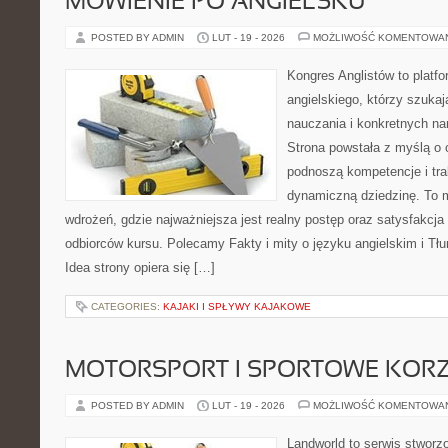
MÓWIENIE PO ANGIELSKU
POSTED BY ADMIN
LUT - 19 - 2026
MOŻLIWOŚĆ KOMENTOWA
Kongres Anglistów to platfo
angielskiego, którzy szuk
nauczania i konkretnych na
Strona powstała z myślą o 
podnoszą kompetencje i tra
dynamiczną dziedzinę. To mi
wdrożeń, gdzie najważniejsza jest realny postęp oraz satysfakcja 
odbiorców kursu. Polecamy Fakty i mity o języku angielskim i Tłum
Idea strony opiera się […]
CATEGORIES:
KAJAKI I SPŁYWY KAJAKOWE
MOTORSPORT I SPORTOWE KORZ
POSTED BY ADMIN
LUT - 19 - 2026
MOŻLIWOŚĆ KOMENTOWA
Landworld to serwis stworz