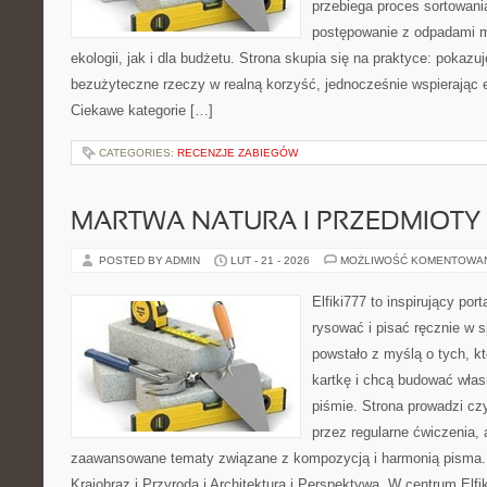
przebiega proces sortowani
postępowanie z odpadami m
ekologii, jak i dla budżetu. Strona skupia się na praktyce: pokazu
bezużyteczne rzeczy w realną korzyść, jednocześnie wspierając
Ciekawe kategorie […]
CATEGORIES:
RECENZJE ZABIEGÓW
MARTWA NATURA I PRZEDMIOTY
POSTED BY ADMIN
LUT - 21 - 2026
MOŻLIWOŚĆ KOMENTOWA
Elfiki777 to inspirujący por
rysować i pisać ręcznie w 
powstało z myślą o tych, kt
kartkę i chcą budować włas
piśmie. Strona prowadzi czy
przez regularne ćwiczenia, 
zaawansowane tematy związane z kompozycją i harmonią pisma. 
Krajobraz i Przyroda i Architektura i Perspektywa. W centrum Elfi