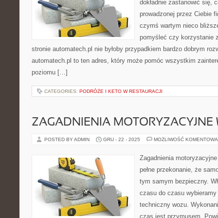
dokładnie zastanowić się, 
prowadzonej przez Ciebie fi
czymś wartym nieco bliższe
pomyśleć czy korzystanie z
stronie automatech.pl nie byłoby przypadkiem bardzo dobrym roz
automatech.pl to ten adres, który może pomóc wszystkim zaint
poziomu […]
CATEGORIES:
PODRÓŻE I KETO W RESTAURACJI
ZAGADNIENIA MOTORYZACYJNE 
POSTED BY ADMIN
GRU - 22 - 2025
MOŻLIWOŚĆ KOMENTOWA
Zagadnienia motoryzacyjne
pełne przekonanie, że samo
tym samym bezpieczny. Wła
czasu do czasu wybieramy s
techniczny wozu. Wykonanie
czas jest przymusem. Pow