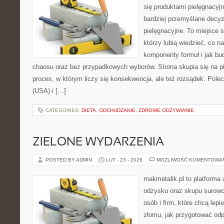
się produktami pielęgnacyj
bardziej przemyślane decy
pielęgnacyjne. To miejsce 
którzy lubią wiedzieć, co na
komponenty formuł i jak bu
chaosu oraz bez przypadkowych wyborów. Strona skupia się na pi
proces, w którym liczy się konsekwencja, ale też rozsądek. Po
(USA) i […]
CATEGORIES:
DIETA, ODCHUDZANIE, ZDROWE ODŻYWIANIE
ZIELONE WYDARZENIA
POSTED BY ADMIN
LUT - 23 - 2026
MOŻLIWOŚĆ KOMENTOWA
makmetalik.pl to platforma
odzysku oraz skupu surowc
osób i firm, które chcą lepi
złomu, jak przygotować odp