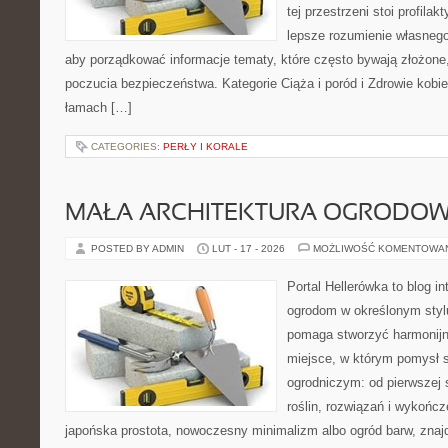
tej przestrzeni stoi profila
lepsze rozumienie własnego
aby porządkować informacje tematy, które często bywają złożone
poczucia bezpieczeństwa. Kategorie Ciąża i poród i Zdrowie kobi
łamach […]
CATEGORIES:
PERŁY I KORALE
MAŁA ARCHITEKTURA OGRODO
POSTED BY ADMIN
LUT - 17 - 2026
MOŻLIWOŚĆ KOMENTOWA
Portal Hellerówka to blog i
ogrodom w określonym styl
pomaga stworzyć harmonij
miejsce, w którym pomysł 
ogrodniczym: od pierwszej s
roślin, rozwiązań i wykończe
japońska prostota, nowoczesny minimalizm albo ogród barw, znajd