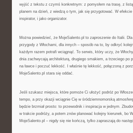
wyjść z tekstu z czymś konkretnym: z pomysłem na trasę, z listą
planem na dzień, z wiedzą o tym, jak się przygotować. W efekcie s
inspirator, i jako organizator.
Można powiedzieć, że MojeSalento.pl to zaproszenie do Italii. Dl
przygody z Włochami, dla innych – sposób na to, by odkryć kolejn
każdym razem potrafi wciągnąć. To serwis, który uczy, że Włoch
dnia zachwycają architekturą, drugiego smakiem, a trzeciego po 
na ławce i poczuć lekkość. I właśnie tę lekkość, połączoną z por
MojeSalento.pl stara się oddać.
Jeśli szukasz miejsca, które pomoże Ci ułożyć podróż po Włosze
tempo, a przy okazji wciągnie Cię w śródziemnomorską atmosferę,
będzie brzmiał prosto: to przewodnik i inspiracja w jednym. Zbu
w trakcie podróży, a potem znów planować kolejny kierunek, bo W
MojeSalento.pl – nigdy się nie kończą, tylko zapraszają do nastę