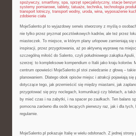
spożywczy
,
smartfony
,
spa
,
sprzęt specjalistyczny
,
stacje benzy
systemy pomiarowe
,
tablety
,
tatuaże
,
technika
,
technologia produk
transport lotniczy
,
transport wodny
,
uroda
,
wina
,
wyposażenie kuc
zdobienie ciała
MojeSalento.pl to wyjazdowy serwis stworzony z myślą o osobac
nie tylko przez pryzmat pocztówkowych kadrów, ale też przez loka
miasteczek. To miejsce, w którym plany urlopowe zamieniają się 
inspiracji, przez przygotowania, aż po aktywną wyprawę na miejs
szczególną miłość do Salento, czyli południowego zakątka Apulii,
szerzej: to kompleksowe kompendium o Italii jako kraju kolorów.
centrum opowieści MojeSalento.pl stoi zwiedzanie z głową – takie
planowaniem. Dlatego obok opisów miejsc i atrakcji pojawiają się
dotyczące tego, jak przemieścić się między miastami, jak zapla
przygotować się przy noclegach, komunikacji czy biletach, a także
by mieć czas i na zabytki, i na spacer po zaułkach. Ten balans sp
pomocna zarówno dla osób lecących pierwszy raz, jak i dla tych,
regularnie.
MojeSalento.pl pokazuje Italię w wielu odsłonach. Z jednej strony 