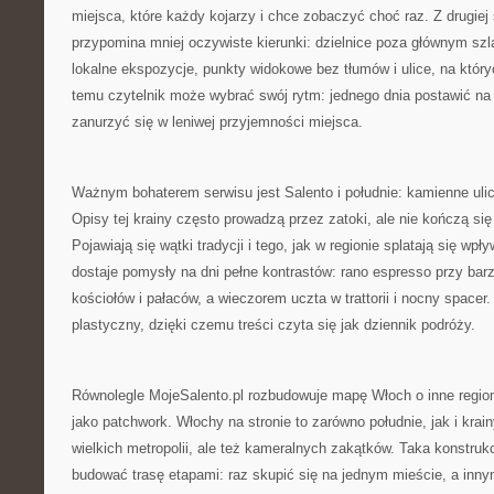
miejsca, które każdy kojarzy i chce zobaczyć choć raz. Z drugiej
przypomina mniej oczywiste kierunki: dzielnice poza głównym szla
lokalne ekspozycje, punkty widokowe bez tłumów i ulice, na który
temu czytelnik może wybrać swój rytm: jednego dnia postawić na
zanurzyć się w leniwej przyjemności miejsca.
Ważnym bohaterem serwisu jest Salento i południe: kamienne uli
Opisy tej krainy często prowadzą przez zatoki, ale nie kończą się
Pojawiają się wątki tradycji i tego, jak w regionie splatają się wp
dostaje pomysły na dni pełne kontrastów: rano espresso przy bar
kościołów i pałaców, a wieczorem uczta w trattorii i nocny spacer. 
plastyczny, dzięki czemu treści czyta się jak dziennik podróży.
Równolegle MojeSalento.pl rozbudowuje mapę Włoch o inne region
jako patchwork. Włochy na stronie to zarówno południe, jak i krain
wielkich metropolii, ale też kameralnych zakątków. Taka konstruk
budować trasę etapami: raz skupić się na jednym mieście, a inn