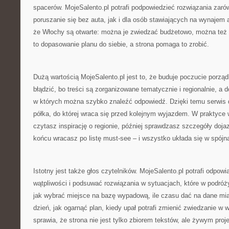
spacerów. MojeSalento.pl potrafi podpowiedzieć rozwiązania zarów
poruszanie się bez auta, jak i dla osób stawiających na wynajem a
że Włochy są otwarte: można je zwiedzać budżetowo, można też 
to dopasowanie planu do siebie, a strona pomaga to zrobić.
Dużą wartością MojeSalento.pl jest to, że buduje poczucie porząd
błądzić, bo treści są zorganizowane tematycznie i regionalnie, a d
w których można szybko znaleźć odpowiedź. Dzięki temu serwis 
półka, do której wraca się przed kolejnym wyjazdem. W praktyce w
czytasz inspirację o regionie, później sprawdzasz szczegóły dojaz
końcu wracasz po listę must-see – i wszystko układa się w spójn
Istotny jest także głos czytelników. MojeSalento.pl potrafi odpow
wątpliwości i podsuwać rozwiązania w sytuacjach, które w podróży
jak wybrać miejsce na bazę wypadową, ile czasu dać na dane mi
dzień, jak ogarnąć plan, kiedy upał potrafi zmienić zwiedzanie w 
sprawia, że strona nie jest tylko zbiorem tekstów, ale żywym proj