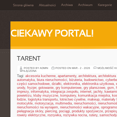
Archiwa
Archiwum
Kategorie
Strona główna
Aktualności
CIEKAWY PORTAL!
TARENT
POSTED BY ADMIN
POSTED ON MAR - 2 - 2026
MOŻLIWOŚĆ 
WYŁĄCZONA
Tagi:
akcesoria kuchenne
,
apartamenty
,
architektura
,
architektura
automatyka
,
biura nieruchomości
,
biżuteria
,
budownictwo
,
cyberb
części samochodowe
,
działki
,
elektronika
,
elektronika użytkowa
,
urody
,
fryzjer
,
gotowanie
,
gry komputerowe
,
gry planszowe
,
gsm
,
imprezy
,
informatyka
,
integracja zespołu
,
internet
,
jachty
,
kawiarni
powietrzu
,
kluby muzyczne
,
komputery
,
komunikacja miejska
,
ko
łodzie
,
logistyka transportu
,
lotnictwo cywilne
,
makeup
,
materiały
motocykle
,
motoryzacja
,
multimedia
,
nieruchomości
,
nieruchomoś
nieruchomości na wynajem
,
nieruchomości wakacyjne
,
oprogramo
pielęgnacja skóry
,
piercing
,
pociągi
,
produkty spożywcze
,
przepis
rowery elektryczne
,
rozrywka
,
rozrywka nocna
,
rutery
,
samochody