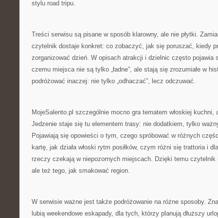
stylu road tripu.
Treści serwisu są pisane w sposób klarowny, ale nie płytki. Zami
czytelnik dostaje konkret: co zobaczyć, jak się poruszać, kiedy p
zorganizować dzień. W opisach atrakcji i dzielnic często pojawia s
czemu miejsca nie są tylko „ładne”, ale stają się zrozumiałe w hist
podróżować inaczej: nie tylko „odhaczać”, lecz odczuwać.
MojeSalento.pl szczególnie mocno gra tematem włoskiej kuchni, 
Jedzenie staje się tu elementem trasy: nie dodatkiem, tylko wa
Pojawiają się opowieści o tym, czego spróbować w różnych częśc
kartę, jak działa włoski rytm posiłków, czym różni się trattoria i
rzeczy czekają w niepozornych miejscach. Dzięki temu czytelnik 
ale też tego, jak smakować region.
W serwisie ważne jest także podróżowanie na różne sposoby. Znaj
lubią weekendowe eskapady, dla tych, którzy planują dłuższy urlo