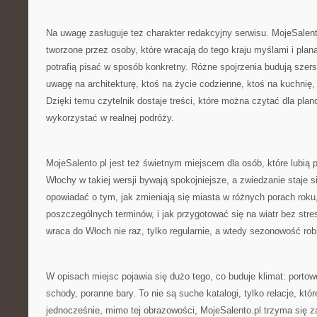
Na uwagę zasługuje też charakter redakcyjny serwisu. MojeSalent
tworzone przez osoby, które wracają do tego kraju myślami i plan
potrafią pisać w sposób konkretny. Różne spojrzenia budują szer
uwagę na architekturę, ktoś na życie codzienne, ktoś na kuchnię, a
Dzięki temu czytelnik dostaje treści, które można czytać dla pla
wykorzystać w realnej podróży.
MojeSalento.pl jest też świetnym miejscem dla osób, które lubią 
Włochy w takiej wersji bywają spokojniejsze, a zwiedzanie staje si
opowiadać o tym, jak zmieniają się miasta w różnych porach roku,
poszczególnych terminów, i jak przygotować się na wiatr bez stre
wraca do Włoch nie raz, tylko regularnie, a wtedy sezonowość rob
W opisach miejsc pojawia się dużo tego, co buduje klimat: porto
schody, poranne bary. To nie są suche katalogi, tylko relacje, któ
jednocześnie, mimo tej obrazowości, MojeSalento.pl trzyma się z