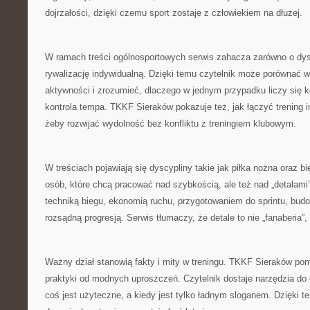
dojrzałości, dzięki czemu sport zostaje z człowiekiem na dłużej.
W ramach treści ogólnosportowych serwis zahacza zarówno o dysc
rywalizację indywidualną. Dzięki temu czytelnik może porównać
aktywności i zrozumieć, dlaczego w jednym przypadku liczy się 
kontrola tempa. TKKF Sieraków pokazuje też, jak łączyć trening
żeby rozwijać wydolność bez konfliktu z treningiem klubowym.
W treściach pojawiają się dyscypliny takie jak piłka nożna oraz bie
osób, które chcą pracować nad szybkością, ale też nad „detalami”,
techniką biegu, ekonomią ruchu, przygotowaniem do sprintu, bu
rozsądną progresją. Serwis tłumaczy, że detale to nie „fanaberia”,
Ważny dział stanowią fakty i mity w treningu. TKKF Sieraków p
praktyki od modnych uproszczeń. Czytelnik dostaje narzędzia do o
coś jest użyteczne, a kiedy jest tylko ładnym sloganem. Dzięki 