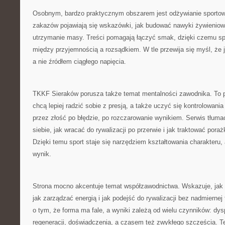
Osobnym, bardzo praktycznym obszarem jest odżywianie sporto
zakazów pojawiają się wskazówki, jak budować nawyki żywieniowe
utrzymanie masy. Treści pomagają łączyć smak, dzięki czemu sp
między przyjemnością a rozsądkiem. W tle przewija się myśl, że
a nie źródłem ciągłego napięcia.
TKKF Sieraków porusza także temat mentalności zawodnika. To pr
chcą lepiej radzić sobie z presją, a także uczyć się kontrolowania
przez złość po błędzie, po rozczarowanie wynikiem. Serwis tłum
siebie, jak wracać do rywalizacji po przerwie i jak traktować pora
Dzięki temu sport staje się narzędziem kształtowania charakteru,
wynik.
Strona mocno akcentuje temat współzawodnictwa. Wskazuje, jak p
jak zarządzać energią i jak podejść do rywalizacji bez nadmiernej f
o tym, że forma ma fale, a wyniki zależą od wielu czynników: dys
regeneracji, doświadczenia, a czasem też zwykłego szczęścia. 