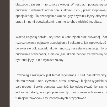
dlaczego czasem mniej znaczy więcej. W treściach pojawia się p
budować fundament: od techniki i jakości ruchu, przez stopniową 
specjalizację. To szczególnie ważne, gdy czytelnik łączy aktywn
pracą i innymi obowiązkami, a mimo to chce widzieć rezultaty.
Ważną częścią serwisu są treści o kontuzjach oraz prewencji. Za
rozpoznawania objawów przeciążenia i pokazuje, jak wprowadzać 
pojawia się ból, spadek jakości snu czy narastająca irytacja. To 
budowania stabilności, a nie do „zaciskania zębów” za wszelką c
być budujący, a nie wyniszczający.
Równolegle rozwijany jest temat regeneracji. TKKF Sieraków przy
nie ma rozwoju: sen, żywienie, stres, przerwy i lżejsze tygodnie 
cały proces. Serwis pomaga rozumieć, jak odpoczywać, by zacho
jednostki i starty, oraz jak planować tydzień w okresach zwiększo
turniejów, zawodów czy intensywnych przygotowań.