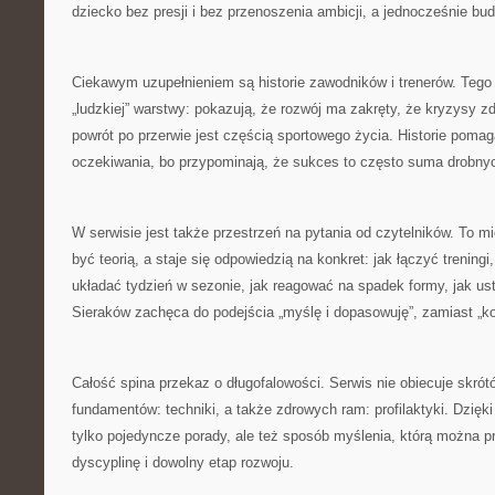
dziecko bez presji i bez przenoszenia ambicji, a jednocześnie b
Ciekawym uzupełnieniem są historie zawodników i trenerów. Tego 
„ludzkiej” warstwy: pokazują, że rozwój ma zakręty, że kryzysy z
powrót po przerwie jest częścią sportowego życia. Historie poma
oczekiwania, bo przypominają, że sukces to często suma drobnych 
W serwisie jest także przestrzeń na pytania od czytelników. To mi
być teorią, a staje się odpowiedzią na konkret: jak łączyć treningi
układać tydzień w sezonie, jak reagować na spadek formy, jak us
Sieraków zachęca do podejścia „myślę i dopasowuję”, zamiast „kop
Całość spina przekaz o długofalowości. Serwis nie obiecuje skrót
fundamentów: techniki, a także zdrowych ram: profilaktyki. Dzięki
tylko pojedyncze porady, ale też sposób myślenia, którą można p
dyscyplinę i dowolny etap rozwoju.