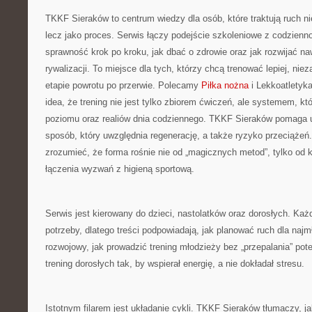
TKKF Sieraków to centrum wiedzy dla osób, które traktują ruch ni
lecz jako proces. Serwis łączy podejście szkoleniowe z codzienn
sprawność krok po kroku, jak dbać o zdrowie oraz jak rozwijać 
rywalizacji. To miejsce dla tych, którzy chcą trenować lepiej, nie
etapie powrotu po przerwie. Polecamy
Piłka nożna
i Lekkoatletyka
idea, że trening nie jest tylko zbiorem ćwiczeń, ale systemem, k
poziomu oraz realiów dnia codziennego. TKKF Sieraków pomaga
sposób, który uwzględnia regenerację, a także ryzyko przeciążeń
zrozumieć, że forma rośnie nie od „magicznych metod”, tylko od 
łączenia wyzwań z higieną sportową.
Serwis jest kierowany do dzieci, nastolatków oraz dorosłych. Każ
potrzeby, dlatego treści podpowiadają, jak planować ruch dla na
rozwojowy, jak prowadzić trening młodzieży bez „przepalania” pote
trening dorosłych tak, by wspierał energię, a nie dokładał stresu.
Istotnym filarem jest układanie cykli. TKKF Sieraków tłumaczy, j