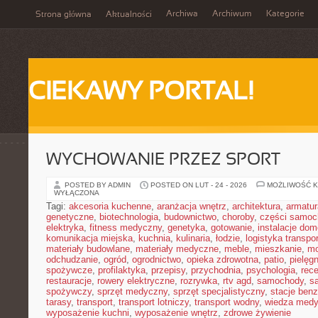
Archiwa
Archiwum
Kategorie
Strona główna
Aktualności
CIEKAWY PORTAL!
WYCHOWANIE PRZEZ SPORT
POSTED BY ADMIN
POSTED ON LUT - 24 - 2026
MOŻLIWOŚĆ 
WYŁĄCZONA
Tagi:
akcesoria kuchenne
,
aranżacja wnętrz
,
architektura
,
armatur
genetyczne
,
biotechnologia
,
budownictwo
,
choroby
,
części samo
elektryka
,
fitness medyczny
,
genetyka
,
gotowanie
,
instalacje do
komunikacja miejska
,
kuchnia
,
kulinaria
,
łodzie
,
logistyka transpo
materiały budowlane
,
materiały medyczne
,
meble
,
mieszkanie
,
mo
odchudzanie
,
ogród
,
ogrodnictwo
,
opieka zdrowotna
,
patio
,
pielęgn
spożywcze
,
profilaktyka
,
przepisy
,
przychodnia
,
psychologia
,
rece
restauracje
,
rowery elektryczne
,
rozrywka
,
rtv agd
,
samochody
,
s
spożywczy
,
sprzęt medyczny
,
sprzęt specjalistyczny
,
stacje ben
tarasy
,
transport
,
transport lotniczy
,
transport wodny
,
wiedza med
wyposażenie kuchni
,
wyposażenie wnętrz
,
zdrowe żywienie