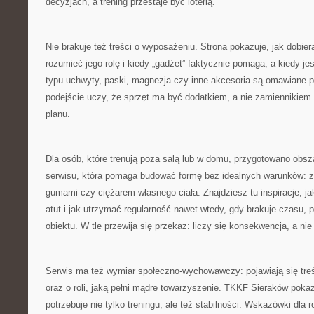
decyzjach, a trening przestaje być loterią.
Nie brakuje też treści o wyposażeniu. Strona pokazuje, jak dobier
rozumieć jego rolę i kiedy „gadżet” faktycznie pomaga, a kiedy je
typu uchwyty, paski, magnezja czy inne akcesoria są omawiane p
podejście uczy, że sprzęt ma być dodatkiem, a nie zamiennikiem s
planu.
Dla osób, które trenują poza salą lub w domu, przygotowano obs
serwisu, która pomaga budować formę bez idealnych warunków: z 
gumami czy ciężarem własnego ciała. Znajdziesz tu inspiracje, j
atut i jak utrzymać regularność nawet wtedy, gdy brakuje czasu, 
obiektu. W tle przewija się przekaz: liczy się konsekwencja, a nie
Serwis ma też wymiar społeczno-wychowawczy: pojawiają się treś
oraz o roli, jaką pełni mądre towarzyszenie. TKKF Sieraków poka
potrzebuje nie tylko treningu, ale też stabilności. Wskazówki dla