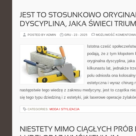
JEST TO STOSUNKOWO ORYGIN
DYSCYPLINA, JAKA ŚWIECI TRIU
POSTED BY ADMIN
GRU - 23 - 2025
MOŻLIWOŚĆ KOMENTOWA
Istotna cześć społeczeńst
podają, że z tym kłopotem 
oryginalna dyscyplina, jaka
kilkunastu lat, jednakże tr
polu odniosła ona kolosaln
estetyczna i wyraz chirurg
następstwie tego wiedzę z zakresu medycyny, jest to cząstka nie
się tego typu dziedziną i z estetyki, jak laserowe operacje żylakó
CATEGORIES:
MODA I STYLIZACJA
NIESTETY MIMO CIĄGŁYCH PRÓB