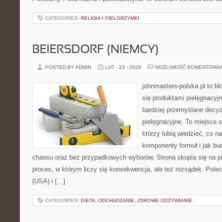
CATEGORIES:
RELIGIA I PIELGRZYMKI
BEIERSDORF (NIEMCY)
POSTED BY ADMIN
LUT - 23 - 2026
MOŻLIWOŚĆ KOMENTOWA
johnmasters-polska.pl to blo
się produktami pielęgnacyj
bardziej przemyślane decy
pielęgnacyjne. To miejsce 
którzy lubią wiedzieć, co na
komponenty formuł i jak bu
chaosu oraz bez przypadkowych wyborów. Strona skupia się na pi
proces, w którym liczy się konsekwencja, ale też rozsądek. Po
(USA) i […]
CATEGORIES:
DIETA, ODCHUDZANIE, ZDROWE ODŻYWIANIE