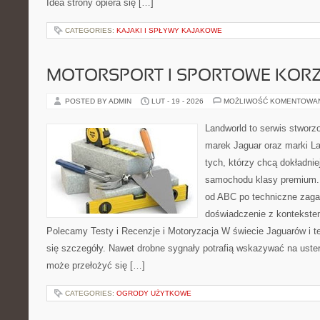
Idea strony opiera się […]
CATEGORIES:
KAJAKI I SPŁYWY KAJAKOWE
MOTORSPORT I SPORTOWE KORZ
POSTED BY ADMIN
LUT - 19 - 2026
MOŻLIWOŚĆ KOMENTOWA
Landworld to serwis stworz
marek Jaguar oraz marki La
tych, którzy chcą dokładnie
samochodu klasy premium. 
od ABC po techniczne zaga
doświadczenie z kontekstem
Polecamy Testy i Recenzje i Motoryzacja W świecie Jaguarów i t
się szczegóły. Nawet drobne sygnały potrafią wskazywać na uste
może przełożyć się […]
CATEGORIES:
OGRODY UŻYTKOWE