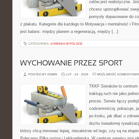
celów jest realistyczne. Je
chcesz uporządkować swoje 
pomysły dopasowane do cod
z plakatu. Kategorie dla każdego to Motywacja i mentalność i Fit
jest balans: między planem a regeneracją, między […]
CATEGORIES:
ŁOWISKA W POLSCE
WYCHOWANIE PRZEZ SPORT
POSTED BY ADMIN
LUT - 24 - 2026
MOŻLIWOŚĆ KOMENTOWA
TKKF Sieraków to centrum w
traktują ruch nie jako jedno
proces. Serwis łączy podej
codziennością: pokazuje, 
po kroku, jak dbać o zdrowi
duchu świadomej rywalizacji
którzy chcą trenować lepiej, niezależnie od tego, czy są na etapi
Polecamy Piłka nożna i Lekkoatletyka. W centrum serwisu stoi id