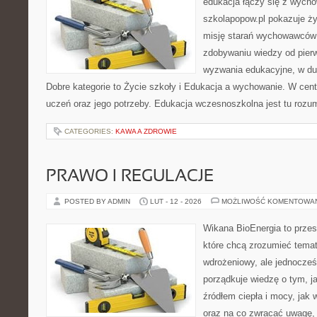
edukacja łączy się z wycho
szkolapopow.pl pokazuje ży
misję starań wychowawców i
zdobywaniu wiedzy od pier
wyzwania edukacyjne, w duc
Dobre kategorie to Życie szkoły i Edukacja a wychowanie. W cent
uczeń oraz jego potrzeby. Edukacja wczesnoszkolna jest tu rozu
CATEGORIES:
KAWA A ZDROWIE
PRAWO I REGULACJE
POSTED BY ADMIN
LUT - 12 - 2026
MOŻLIWOŚĆ KOMENTOWA
Wikana BioEnergia to przes
które chcą zrozumieć temat
wdrożeniowy, ale jednocześn
porządkuje wiedzę o tym, j
źródłem ciepła i mocy, jak 
oraz na co zwracać uwagę,