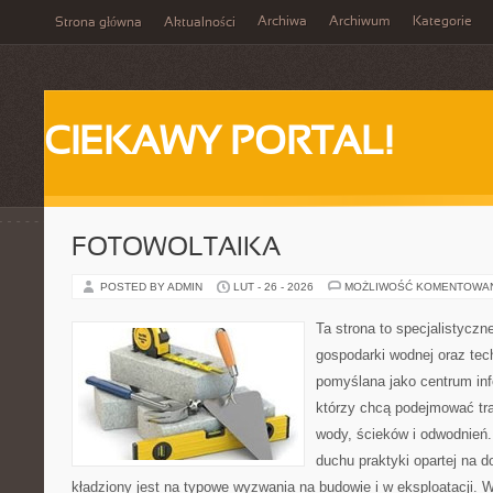
Archiwa
Archiwum
Kategorie
Strona główna
Aktualności
CIEKAWY PORTAL!
FOTOWOLTAIKA
POSTED BY ADMIN
LUT - 26 - 2026
MOŻLIWOŚĆ KOMENTOWA
Ta strona to specjalistyc
gospodarki wodnej oraz tech
pomyślana jako centrum info
którzy chcą podejmować tra
wody, ścieków i odwodnień
duchu praktyki opartej na d
kładziony jest na typowe wyzwania na budowie i w eksploatacji. 