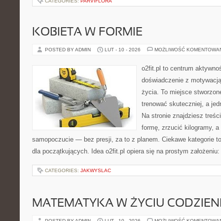
CATEGORIES:
PARVIFLORA
KOBIETA W FORMIE
POSTED BY ADMIN
LUT - 10 - 2026
MOŻLIWOŚĆ KOMENTOWA
o2fit.pl to centrum aktywnoś
doświadczenie z motywacją 
życia. To miejsce stworzon
trenować skuteczniej, a jed
Na stronie znajdziesz treś
formę, zrzucić kilogramy, a
samopoczucie — bez presji, za to z planem. Ciekawe kategorie to 
dla początkujących. Idea o2fit.pl opiera się na prostym założeni
CATEGORIES:
JAKWYSLAC
MATEMATYKA W ŻYCIU CODZIE
POSTED BY ADMIN
LUT - 10 - 2026
MOŻLIWOŚĆ KOMENTOWA