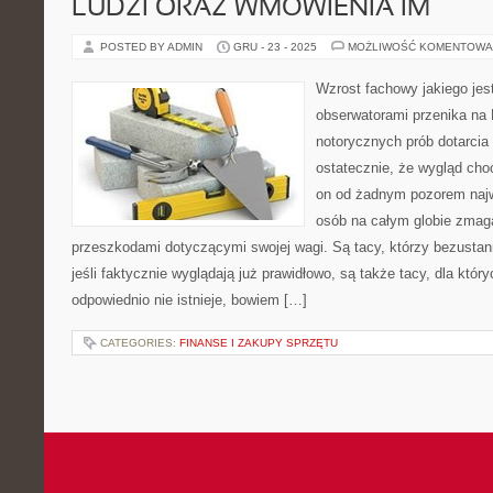
LUDZI ORAZ WMÓWIENIA IM
POSTED BY ADMIN
GRU - 23 - 2025
MOŻLIWOŚĆ KOMENTOWA
Wzrost fachowy jakiego je
obserwatorami przenika na
notorycznych prób dotarcia 
ostatecznie, że wygląd cho
on od żadnym pozorem najw
osób na całym globie zmag
przeszkodami dotyczącymi swojej wagi. Są tacy, którzy bezustan
jeśli faktycznie wyglądają już prawidłowo, są także tacy, dla któ
odpowiednio nie istnieje, bowiem […]
CATEGORIES:
FINANSE I ZAKUPY SPRZĘTU