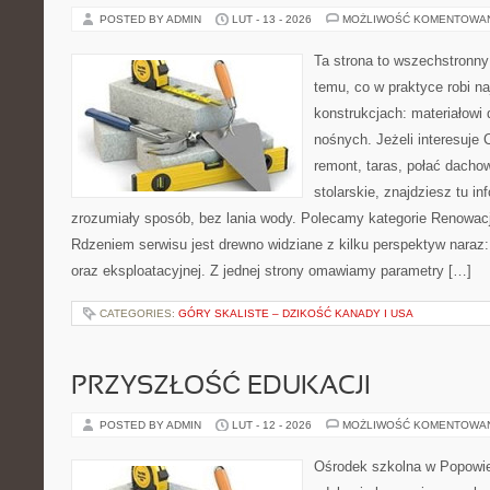
POSTED BY ADMIN
LUT - 13 - 2026
MOŻLIWOŚĆ KOMENTOWA
Ta strona to wszechstronn
temu, co w praktyce robi n
konstrukcjach: materiałow
nośnych. Jeżeli interesuje
remont, taras, połać dachow
stolarskie, znajdziesz tu i
zrozumiały sposób, bez lania wody. Polecamy kategorie Renowac
Rdzeniem serwisu jest drewno widziane z kilku perspektyw naraz:
oraz eksploatacyjnej. Z jednej strony omawiamy parametry […]
CATEGORIES:
GÓRY SKALISTE – DZIKOŚĆ KANADY I USA
PRZYSZŁOŚĆ EDUKACJI
POSTED BY ADMIN
LUT - 12 - 2026
MOŻLIWOŚĆ KOMENTOWA
Ośrodek szkolna w Popowie