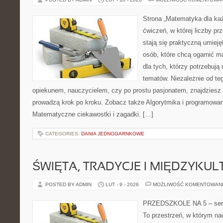
Strona „Matematyka dla każ
ćwiczeń, w której liczby pr
stają się praktyczną umieję
osób, które chcą ogarnić m
dla tych, którzy potrzebują
tematów. Niezależnie od te
opiekunem, nauczycielem, czy po prostu pasjonatem, znajdziesz t
prowadzą krok po kroku. Zobacz także Algorytmika i programowa
Matematyczne ciekawostki i zagadki. […]
CATEGORIES:
DANIA JEDNOGARNKOWE
ŚWIĘTA, TRADYCJE I MIĘDZYK
POSTED BY ADMIN
LUT - 9 - 2026
MOŻLIWOŚĆ KOMENTOWAN
PRZEDSZKOLE NA 5 – serw
To przestrzeń, w którym na