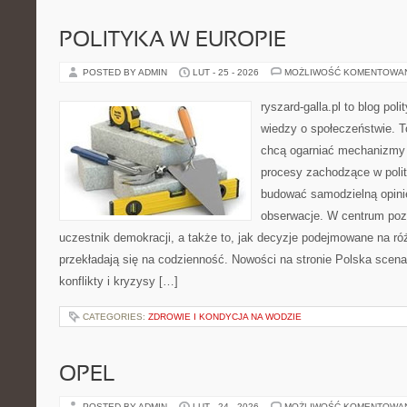
POLITYKA W EUROPIE
POSTED BY ADMIN
LUT - 25 - 2026
MOŻLIWOŚĆ KOMENTOWA
ryszard-galla.pl to blog pol
wiedzy o społeczeństwie. To
chcą ogarniać mechanizmy p
procesy zachodzące w polit
budować samodzielną opinię
obserwacje. W centrum pozo
uczestnik demokracji, a także to, jak decyzje podejmowane na r
przekładają się na codzienność. Nowości na stronie Polska scena 
konflikty i kryzysy […]
CATEGORIES:
ZDROWIE I KONDYCJA NA WODZIE
OPEL
POSTED BY ADMIN
LUT - 24 - 2026
MOŻLIWOŚĆ KOMENTOWA