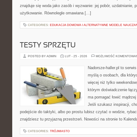
znajduje się woda jako zasób i wyzwanie: jej pobór, uzdatnianie, 
użytkowanie. Równolegle omawiana […]
CATEGORIES:
EDUKACJA DOMOWA I ALTERNATYWNE MODELE NAUCZA
TESTY SPRZĘTU
POSTED BY ADMIN
LUT - 25 - 2026
MOŻLIWOŚĆ KOMENTOWA
Nadorsze-haller.pl to serwi
myślą o osobach, dla który
więcej niż tylko weekendo
którym doświadczenie łączy
ma pomagać łowić mądrzej i
Jeśli szukasz inspiracji, 
podejście do taktyki, albo po prostu lubisz czytać o wodzie, rybac
znajdziesz tu przyjazną przestrzeń. Nowości na stronie to Kalend
CATEGORIES:
TRÓJMIASTO