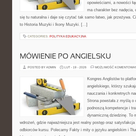
opowieściami, a nowości łą
ma charakter bez nadęcia,
się tu naturalna i daje się czytać tak samo łatwo, jak przeżywa. C
to Historia Muzyki i Ikony Muzyki. […]
CATEGORIES:
POLITYKA EDUKACYJNA
MÓWIENIE PO ANGIELSKU
POSTED BY ADMIN
LUT - 19 - 2026
MOŻLIWOŚĆ KOMENTOWA
Kongres Anglistów to platfo
angielskiego, którzy szuk
nauczania i konkretnych na
Strona powstała z myślą o 
podnoszą kompetencje i tra
dynamiczną dziedzinę. To mi
wdrożeń, gdzie najważniejsza jest realny postęp oraz satysfakcja 
odbiorców kursu. Polecamy Fakty i mity o języku angielskim i Tłum