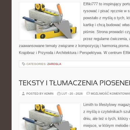
Elfiki777 to inspirujący por
rysować i pisać ręcznie w 
powstało z myślą o tych, kt
kartkę i chcą budować włas
piśmie. Strona prowadzi czy
przez regularne ćwiczenia, 
zaawansowane tematy związane z kompozycją i harmonią pisma. 
Krajobraz i Przyroda i Architektura i Perspektywa. W centrum Elfi
CATEGORIES:
ZAROSLA
TEKSTY I TŁUMACZENIA PIOSENE
POSTED BY ADMIN
LUT - 20 - 2026
MOŻLIWOŚĆ KOMENTOWA
Limith to lifestylowy maga
z myślą o czytelnikach szu
dniu, ale też o tych, którzy
miejsce, w którym melodie 