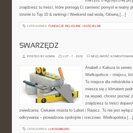
marzysz o egzotycznej przy
znajdziesz tu treści, które pomogą Ci zamienić pomysł w realny p
stronie to Top 10 & rankingi i Weekend nad wodą. Główną […]
CATEGORIES:
FUNDACJE RELIGIJNE I KOŚCIELNE
SWARZĘDZ
POSTED BY ADMIN
LUT - 7 - 2026
MOŻLIWOŚĆ KOMENTOWAN
Anabell z Kalisza to serwi
Wielkopolsce – miejscu, któr
To miejsce dla miłośników 
miesza się z klimatem podró
na wypad, chcesz poznać zn
znajdziesz tu treści dopas
zwiedzania. Ciekawe miasta to Luboń i Rawicz. To nie jest wyłączni
odkrywania – prowadzona spokojnie i rzeczowo. Wielkopolska […
CATEGORIES:
LUKSEMBURG