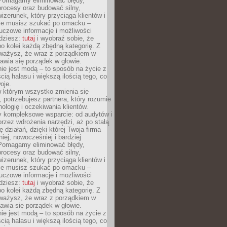
Pomagamy eliminować błędy,
rocesy oraz budować silny,
izerunek, który przyciąga klientów i
Nie musisz szukać po omacku –
uczowe informacje i możliwości
jdziesz:
tutaj
i wyobraź sobie, że
o kolei każdą zbędną kategorię. Z
ażysz, że wraz z porządkiem w
awia się porządek w głowie.
ie jest modą – to sposób na życie z
ścią hałasu i większą ilością tego, co
oje.
w którym wszystko zmienia się
 potrzebujesz partnera, który rozumie
nologię i oczekiwania klientów.
 kompleksowe wsparcie: od audytów i
 przez wdrożenia narzędzi, aż po stałą
 działań, dzięki której Twoja firma
niej, nowocześniej i bardziej
Pomagamy eliminować błędy,
rocesy oraz budować silny,
izerunek, który przyciąga klientów i
Nie musisz szukać po omacku –
uczowe informacje i możliwości
jdziesz:
tutaj
i wyobraź sobie, że
o kolei każdą zbędną kategorię. Z
ażysz, że wraz z porządkiem w
awia się porządek w głowie.
ie jest modą – to sposób na życie z
ścią hałasu i większą ilością tego, co