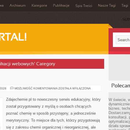
iwa
Archiwum
Kategorie
Publikacje
Nasze Tagi
Tagi
Spis Treści
SUB
RTAL!
likacji webowych’ Category
Poleca
CHEMIA
 2026
MOŻLIWOŚĆ KOMENTOWANIA
ZOSTAŁA WYŁĄCZONA
DIY
Zdajechemie.pl to nowoczesny serwis edukacyjny, który
W świecie, 
dynamicznie,
został przygotowany z myślą o osobach chcących
biznes, tech
Dostarczamy
poznać chemię w sposób przystępny, a jednocześnie
konsultacji,
merytoryczny. To miejsce dla tych, którzy przygotowują
optymalizację
działa spraw
się z zakresu chemii organicznej i nieorganicznej, ale