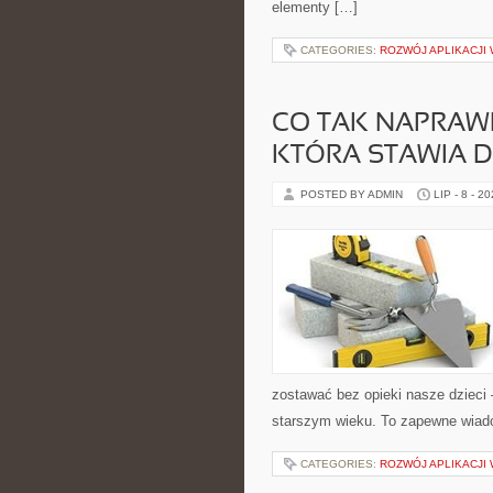
elementy […]
CATEGORIES:
ROZWÓJ APLIKACJ
CO TAK NAPRAW
KTÓRA STAWIA 
POSTED BY ADMIN
LIP - 8 - 2
zostawać bez opieki nasze dziec
starszym wieku. To zapewne wiad
CATEGORIES:
ROZWÓJ APLIKACJ