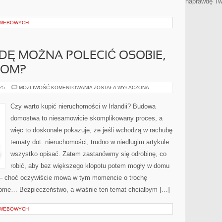
naprawdę Tw
I WEBOWYCH
DĘ MOŻNA POLECIĆ OSOBIE,
DOM?
CO
025
MOŻLIWOŚĆ KOMENTOWANIA
ZOSTAŁA WYŁĄCZONA
TAK
NAPRAWDĘ
MOŻNA
Czy warto kupić nieruchomości w Irlandii? Budowa
POLECIĆ
OSOBIE,
domostwa to niesamowicie skomplikowany proces, a
KTÓRA
STAWIA
więc to doskonale pokazuje, że jeśli wchodzą w rachubę
DOM?
tematy dot. nieruchomości, trudno w niedługim artykule
wszystko opisać. Zatem zastanówmy się odrobinę, co
robić, aby bez większego kłopotu potem mogły w domu
i – choć oczywiście mowa w tym momencie o trochę
ome… Bezpieczeństwo, a właśnie ten temat chciałbym […]
I WEBOWYCH