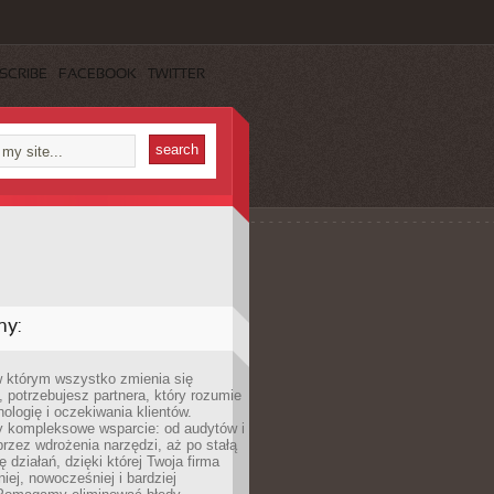
SCRIBE
FACEBOOK
TWITTER
my:
w którym wszystko zmienia się
 potrzebujesz partnera, który rozumie
nologię i oczekiwania klientów.
 kompleksowe wsparcie: od audytów i
 przez wdrożenia narzędzi, aż po stałą
 działań, dzięki której Twoja firma
niej, nowocześniej i bardziej