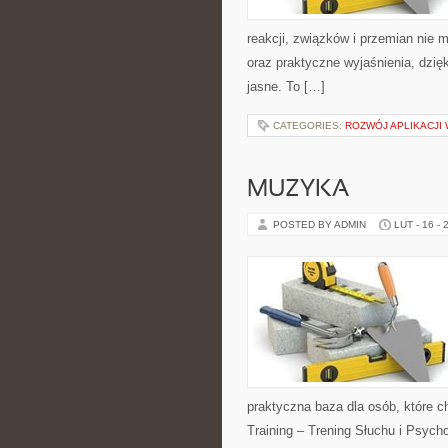
reakcji, związków i przemian nie m
oraz praktyczne wyjaśnienia, dzięk
jasne. To […]
CATEGORIES:
ROZWÓJ APLIKACJ
MUZYKA
POSTED BY ADMIN
LUT - 16 - 
praktyczna baza dla osób, które c
Training – Trening Słuchu i Psych