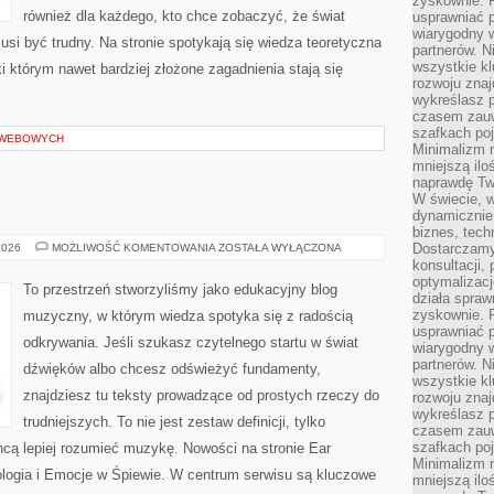
zyskownie. 
również dla każdego, kto chce zobaczyć, że świat
usprawniać p
wiarygodny w
usi być trudny. Na stronie spotykają się wiedza teoretyczna
partnerów. 
wszystkie kl
i którym nawet bardziej złożone zagadnienia stają się
rozwoju zna
wykreślasz p
czasem zauw
szafkach poj
I WEBOWYCH
Minimalizm n
mniejszą ilo
naprawdę Tw
W świecie, 
dynamicznie,
biznes, tech
MUZYKA
Dostarczamy
2026
MOŻLIWOŚĆ KOMENTOWANIA
ZOSTAŁA WYŁĄCZONA
konsultacji,
optymalizację
To przestrzeń stworzyliśmy jako edukacyjny blog
działa spraw
zyskownie. 
muzyczny, w którym wiedza spotyka się z radością
usprawniać p
odkrywania. Jeśli szukasz czytelnego startu w świat
wiarygodny w
partnerów. 
dźwięków albo chcesz odświeżyć fundamenty,
wszystkie kl
znajdziesz tu teksty prowadzące od prostych rzeczy do
rozwoju zna
wykreślasz p
trudniejszych. To nie jest zestaw definicji, tylko
czasem zauw
szafkach poj
hcą lepiej rozumieć muzykę. Nowości na stronie Ear
Minimalizm n
ologia i Emocje w Śpiewie. W centrum serwisu są kluczowe
mniejszą ilo