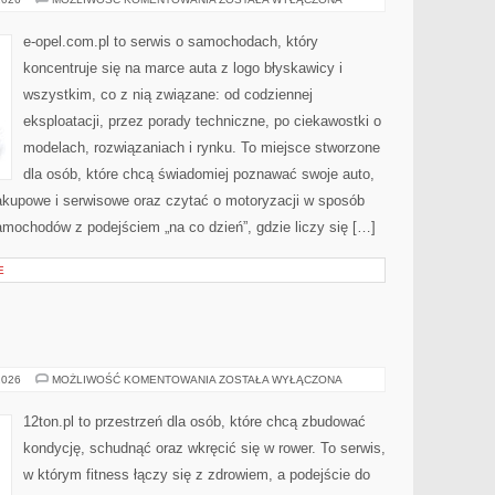
e-opel.com.pl to serwis o samochodach, który
koncentruje się na marce auta z logo błyskawicy i
wszystkim, co z nią związane: od codziennej
eksploatacji, przez porady techniczne, po ciekawostki o
modelach, rozwiązaniach i rynku. To miejsce stworzone
dla osób, które chcą świadomiej poznawać swoje auto,
akupowe i serwisowe oraz czytać o motoryzacji w sposób
amochodów z podejściem „na co dzień”, gdzie liczy się […]
E
TRENING
2026
MOŻLIWOŚĆ KOMENTOWANIA
ZOSTAŁA WYŁĄCZONA
12ton.pl to przestrzeń dla osób, które chcą zbudować
kondycję, schudnąć oraz wkręcić się w rower. To serwis,
w którym fitness łączy się z zdrowiem, a podejście do