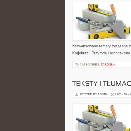
zaawansowane tematy związane z 
Krajobraz i Przyroda i Architektur
CATEGORIES:
ZAROSLA
TEKSTY I TŁUMA
POSTED BY ADMIN
LUT - 20 - 