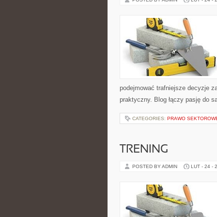
podejmować trafniejsze decyzje z
praktyczny. Blog łączy pasję do s
CATEGORIES:
PRAWO SEKTOROW
TRENING
POSTED BY ADMIN
LUT - 24 - 