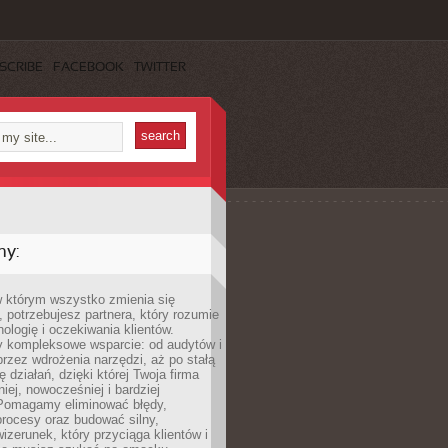
SCRIBE
FACEBOOK
TWITTER
my:
w którym wszystko zmienia się
 potrzebujesz partnera, który rozumie
nologię i oczekiwania klientów.
 kompleksowe wsparcie: od audytów i
 przez wdrożenia narzędzi, aż po stałą
 działań, dzięki której Twoja firma
niej, nowocześniej i bardziej
Pomagamy eliminować błędy,
rocesy oraz budować silny,
izerunek, który przyciąga klientów i