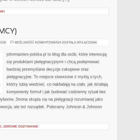
MKI
EMCY)
BEIERSDORF
2026
MOŻLIWOŚĆ KOMENTOWANIA
ZOSTAŁA WYŁĄCZONA
(NIEMCY)
johnmasters-polska.pl to blog dla osób, które interesują
się produktami pielęgnacyjnymi i chcą podejmować
bardziej przemyślane decyzje zakupowe oraz
pielęgnacyjne. To miejsce stworzone z myślą o tych,
którzy lubią wiedzieć, co nakładają na ciało, jak działają
komponenty formuł i jak budować codzienny rytuał bez
borów. Strona skupia się na pielęgnacji rozumianej jako
kwencja, ale też rozsądek. Polecamy Johnson & Johnson
IE, ZDROWE ODŻYWIANIE