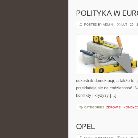
POLITYKA W EUR
POSTED BY ADMIN
LUT - 25 - 
uczestnik demokracji, a także to
przekładają się na codzienność. N
konflikty i kryzysy […]
CATEGORIES:
ZDROWIE I KONDYCJ
OPEL
POSTED BY ADMIN
LUT - 24 - 