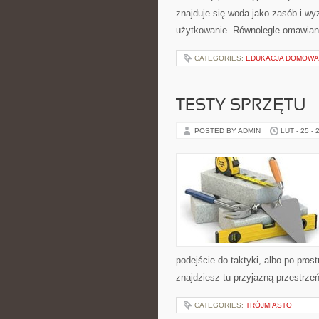
znajduje się woda jako zasób i wyz
użytkowanie. Równolegle omawian
CATEGORIES:
EDUKACJA DOMOWA 
TESTY SPRZĘTU
POSTED BY ADMIN
LUT - 25 - 
podejście do taktyki, albo po pros
znajdziesz tu przyjazną przestrze
CATEGORIES:
TRÓJMIASTO