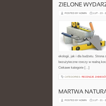
ZIELONE WYDAR
POSTED BY ADMIN
LUT - 23 - 
ekologii, jak i dla budżetu. Strona
bezużyteczne rzeczy w realną kor
Ciekawe kategorie […]
CATEGORIES:
RECENZJE ZABIEG
MARTWA NATURA
POSTED BY ADMIN
LUT - 21 - 