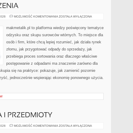
ZENIA
ZIELONE
2026
MOŻLIWOŚĆ KOMENTOWANIA
ZOSTAŁA WYŁĄCZONA
WYDARZENIA
makmetalik.pl to platforma wiedzy poświęcony tematyce
odzysku oraz skupu surowców wtórnych. To miejsce dla
osób i firm, które chcą lepiej rozumieć, jak działa rynek
złomu, jak przygotować odpady do sprzedaży, jak
przebiega proces sortowania oraz dlaczego właściwe
postępowanie z odpadami ma znaczenie zarówno dla
 skupia się na praktyce: pokazuje, jak zamienić pozornie
zyść, jednocześnie wspierając ekonomię ponownego użycia.
ÓW
 I PRZEDMIOTY
MARTWA
2026
MOŻLIWOŚĆ KOMENTOWANIA
ZOSTAŁA WYŁĄCZONA
NATURA
I