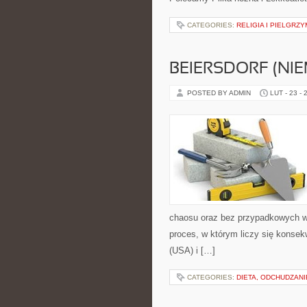
CATEGORIES:
RELIGIA I PIELGRZY
BEIERSDORF (NI
POSTED BY ADMIN
LUT - 23 - 
chaosu oraz bez przypadkowych wy
proces, w którym liczy się konse
(USA) i […]
CATEGORIES:
DIETA, ODCHUDZAN