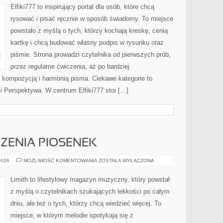
PRZEDMIOTY
Elfiki777 to inspirujący portal dla osób, które chcą
rysować i pisać ręcznie w sposób świadomy. To miejsce
powstało z myślą o tych, którzy kochają kreskę, cenią
kartkę i chcą budować własny podpis w rysunku oraz
piśmie. Strona prowadzi czytelnika od pierwszych prób,
przez regularne ćwiczenia, aż po bardziej
kompozycją i harmonią pisma. Ciekawe kategorie to
a i Perspektywa. W centrum Elfiki777 stoi […]
CZENIA PIOSENEK
TEKSTY
2026
MOŻLIWOŚĆ KOMENTOWANIA
ZOSTAŁA WYŁĄCZONA
I
TŁUMACZENIA
PIOSENEK
Limith to lifestylowy magazyn muzyczny, który powstał
z myślą o czytelnikach szukających lekkości po całym
dniu, ale też o tych, którzy chcą wiedzieć więcej. To
miejsce, w którym melodie spotykają się z