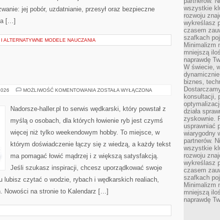
partnerów. 
wszystkie kl
wanie: jej pobór, uzdatnianie, przesył oraz bezpieczne
rozwoju zna
a […]
wykreślasz p
czasem zauw
szafkach poj
I ALTERNATYWNE MODELE NAUCZANIA
Minimalizm n
mniejszą ilo
naprawdę Tw
W świecie, 
dynamicznie,
biznes, tech
Dostarczamy
TESTY
2026
MOŻLIWOŚĆ KOMENTOWANIA
ZOSTAŁA WYŁĄCZONA
SPRZĘTU
konsultacji,
optymalizację
Nadorsze-haller.pl to serwis wędkarski, który powstał z
działa spraw
zyskownie. 
myślą o osobach, dla których łowienie ryb jest czymś
usprawniać p
więcej niż tylko weekendowym hobby. To miejsce, w
wiarygodny w
partnerów. 
którym doświadczenie łączy się z wiedzą, a każdy tekst
wszystkie kl
rozwoju zna
ma pomagać łowić mądrzej i z większą satysfakcją.
wykreślasz p
Jeśli szukasz inspiracji, chcesz uporządkować swoje
czasem zauw
szafkach poj
tu lubisz czytać o wodzie, rybach i wędkarskich realiach,
Minimalizm n
ń. Nowości na stronie to Kalendarz […]
mniejszą ilo
naprawdę Tw