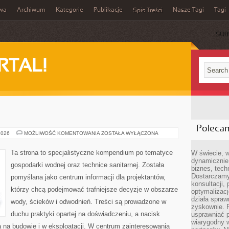
iwa
Archiwum
Kategorie
Publikacje
Nasze Tagi
Tagi
Spis Treści
SUB
RTAL!
Poleca
FOTOWOLTAIKA
2026
MOŻLIWOŚĆ KOMENTOWANIA
ZOSTAŁA WYŁĄCZONA
Ta strona to specjalistyczne kompendium po tematyce
W świecie, 
dynamicznie,
gospodarki wodnej oraz technice sanitarnej. Została
biznes, tech
Dostarczamy
pomyślana jako centrum informacji dla projektantów,
konsultacji,
którzy chcą podejmować trafniejsze decyzje w obszarze
optymalizację
działa spraw
wody, ścieków i odwodnień. Treści są prowadzone w
zyskownie. 
duchu praktyki opartej na doświadczeniu, a nacisk
usprawniać p
wiarygodny w
 na budowie i w eksploatacji. W centrum zainteresowania