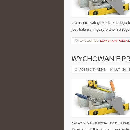
z plakatu. Kategorie dla każdego 
jest balans: między planem a rege
CATEGORIES:
ŁOWISKA W POLSCE
WYCHOWANIE PR
POSTED BY ADMIN
LUT - 24 - 
którzy chcą trenować lepiej, nieza
Polecamy Piłka nożna i Lekkoatlet