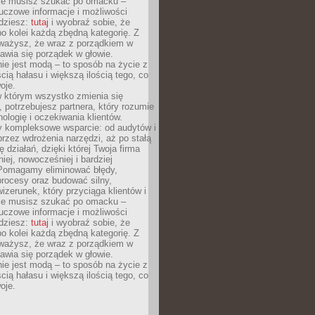
Nie musisz szukać po omacku –
uczowe informacje i możliwości
jdziesz:
tutaj
i wyobraź sobie, że
o kolei każdą zbędną kategorię. Z
ażysz, że wraz z porządkiem w
awia się porządek w głowie.
ie jest modą – to sposób na życie z
ścią hałasu i większą ilością tego, co
oje.
w którym wszystko zmienia się
 potrzebujesz partnera, który rozumie
nologię i oczekiwania klientów.
 kompleksowe wsparcie: od audytów i
 przez wdrożenia narzędzi, aż po stałą
 działań, dzięki której Twoja firma
niej, nowocześniej i bardziej
Pomagamy eliminować błędy,
rocesy oraz budować silny,
izerunek, który przyciąga klientów i
Nie musisz szukać po omacku –
uczowe informacje i możliwości
jdziesz:
tutaj
i wyobraź sobie, że
o kolei każdą zbędną kategorię. Z
ażysz, że wraz z porządkiem w
awia się porządek w głowie.
ie jest modą – to sposób na życie z
ścią hałasu i większą ilością tego, co
oje.