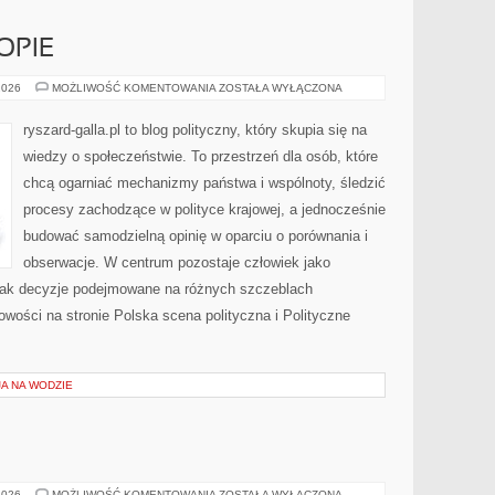
OPIE
POLITYKA
2026
MOŻLIWOŚĆ KOMENTOWANIA
ZOSTAŁA WYŁĄCZONA
W
EUROPIE
ryszard-galla.pl to blog polityczny, który skupia się na
wiedzy o społeczeństwie. To przestrzeń dla osób, które
chcą ogarniać mechanizmy państwa i wspólnoty, śledzić
procesy zachodzące w polityce krajowej, a jednocześnie
budować samodzielną opinię w oparciu o porównania i
obserwacje. W centrum pozostaje człowiek jako
, jak decyzje podejmowane na różnych szczeblach
owości na stronie Polska scena polityczna i Polityczne
A NA WODZIE
OPEL
2026
MOŻLIWOŚĆ KOMENTOWANIA
ZOSTAŁA WYŁĄCZONA