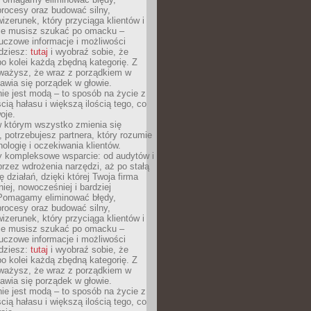
rocesy oraz budować silny,
izerunek, który przyciąga klientów i
Nie musisz szukać po omacku –
uczowe informacje i możliwości
jdziesz:
tutaj
i wyobraź sobie, że
o kolei każdą zbędną kategorię. Z
ażysz, że wraz z porządkiem w
awia się porządek w głowie.
ie jest modą – to sposób na życie z
ścią hałasu i większą ilością tego, co
oje.
w którym wszystko zmienia się
 potrzebujesz partnera, który rozumie
nologię i oczekiwania klientów.
 kompleksowe wsparcie: od audytów i
 przez wdrożenia narzędzi, aż po stałą
 działań, dzięki której Twoja firma
niej, nowocześniej i bardziej
Pomagamy eliminować błędy,
rocesy oraz budować silny,
izerunek, który przyciąga klientów i
Nie musisz szukać po omacku –
uczowe informacje i możliwości
jdziesz:
tutaj
i wyobraź sobie, że
o kolei każdą zbędną kategorię. Z
ażysz, że wraz z porządkiem w
awia się porządek w głowie.
ie jest modą – to sposób na życie z
ścią hałasu i większą ilością tego, co