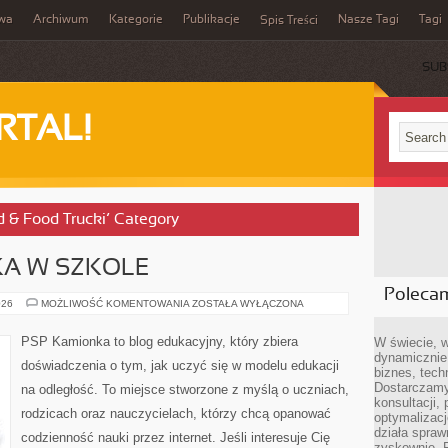
iwa
Archiwum
Kategorie
Publikacje
Nasze Tagi
Tagi
Spis Treści
SUB
RTAL!
od & Food Trucki’ Category
KA W SZKOLE
Poleca
KULTURA
026
MOŻLIWOŚĆ KOMENTOWANIA
ZOSTAŁA WYŁĄCZONA
I
SZTUKA
W
PSP Kamionka to blog edukacyjny, który zbiera
W świecie, 
SZKOLE
dynamicznie,
doświadczenia o tym, jak uczyć się w modelu edukacji
biznes, tech
Dostarczamy
na odległość. To miejsce stworzone z myślą o uczniach,
konsultacji,
rodzicach oraz nauczycielach, którzy chcą opanować
optymalizację
działa spraw
codzienność nauki przez internet. Jeśli interesuje Cię
zyskownie. 