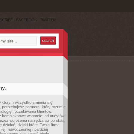
SCRIBE
FACEBOOK
TWITTER
my:
w którym wszystko zmienia się
 potrzebujesz partnera, który rozumie
nologię i oczekiwania klientów.
 kompleksowe wsparcie: od audytów i
 przez wdrożenia narzędzi, aż po stałą
 działań, dzięki której Twoja firma
niej, nowocześniej i bardziej
Pomagamy eliminować błędy,