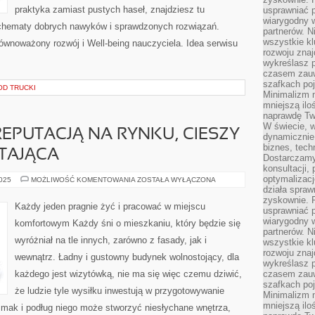
praktyka zamiast pustych haseł, znajdziesz tu
usprawniać p
wiarygodny w
 schematy dobrych nawyków i sprawdzonych rozwiązań.
partnerów. 
wszystkie kl
równoważony rozwój i Well-being nauczyciela. Idea serwisu
rozwoju zna
wykreślasz p
czasem zauw
szafkach poj
OD TRUCKI
Minimalizm n
mniejszą ilo
naprawdę Tw
W świecie, 
PUTACJĄ NA RYNKU, CIESZY
dynamicznie,
biznes, tech
ĄTAJĄCA
Dostarczamy
konsultacji,
optymalizację
FENOMENALNĄ
2025
MOŻLIWOŚĆ KOMENTOWANIA
ZOSTAŁA WYŁĄCZONA
REPUTACJĄ
działa spraw
NA
zyskownie. 
RYNKU,
Każdy jeden pragnie żyć i pracować w miejscu
usprawniać p
CIESZY
SIĘ
wiarygodny w
komfortowym Każdy śni o mieszkaniu, który będzie się
FIRMA
partnerów. 
SPRZĄTAJĄCA
wyróżniał na tle innych, zarówno z fasady, jak i
wszystkie kl
rozwoju zna
wewnątrz. Ładny i gustowny budynek wolnostojący, dla
wykreślasz p
każdego jest wizytówką, nie ma się więc czemu dziwić,
czasem zauw
szafkach poj
że ludzie tyle wysiłku inwestują w przygotowywanie
Minimalizm n
mniejszą ilo
mak i podług niego może stworzyć niesłychane wnętrza,