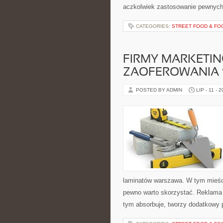
aczkolwiek zastosowanie pewnych
CATEGORIES:
STREET FOOD & FO
FIRMY MARKETI
ZAOFEROWANIA
POSTED BY ADMIN
LIP - 11 - 
laminatów warszawa. W tym mieście
pewno warto skorzystać. Reklama w
tym absorbuje, tworzy dodatkowy 