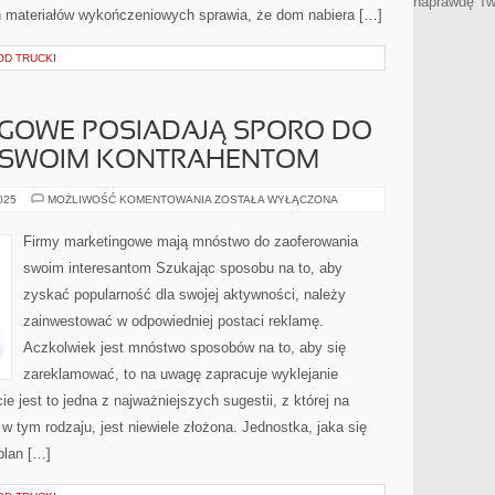
naprawdę Tw
 materiałów wykończeniowych sprawia, że dom nabiera […]
OD TRUCKI
NGOWE POSIADAJĄ SPORO DO
 SWOIM KONTRAHENTOM
FIRMY
2025
MOŻLIWOŚĆ KOMENTOWANIA
ZOSTAŁA WYŁĄCZONA
MARKETINGOWE
POSIADAJĄ
SPORO
Firmy marketingowe mają mnóstwo do zaoferowania
DO
ZAOFEROWANIA
swoim interesantom Szukając sposobu na to, aby
SWOIM
KONTRAHENTOM
zyskać popularność dla swojej aktywności, należy
zainwestować w odpowiedniej postaci reklamę.
Aczkolwiek jest mnóstwo sposobów na to, aby się
zareklamować, to na uwagę zapracuje wyklejanie
 jest to jedna z najważniejszych sugestii, z której na
 tym rodzaju, jest niewiele złożona. Jednostka, jaka się
plan […]