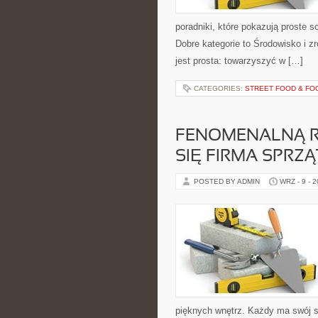
poradniki, które pokazują proste
Dobre kategorie to Środowisko i z
jest prosta: towarzyszyć w […]
CATEGORIES:
STREET FOOD & FO
FENOMENALNĄ RE
SIĘ FIRMA SPRZ
POSTED BY ADMIN
WRZ - 9 - 
pięknych wnętrz. Każdy ma swój s