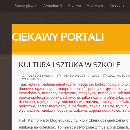
Archiwa
Archiwum
Kategorie
Strona główna
Aktualności
CIEKAWY PORTAL!
KULTURA I SZTUKA W SZKOLE
POSTED BY ADMIN
POSTED ON LUT - 7 - 2026
MOŻLIWOŚĆ K
WYŁĄCZONA
Tagi:
apteka
,
badania genetyczne
,
biegacze
,
biotechnologia
,
chor
domowa
,
egzaminy
,
farmacja
,
formuła 1
,
genetyka
,
gry edukacyjn
koszykówka
,
materiały medyczne
,
medycyna
,
motocykle
,
odchud
opieka społeczna
,
opieka zdrowotna
,
piłka nożna
,
profilaktyka
,
pr
dziecięca
,
rajdy
,
recepty
,
rodzicielstwo
,
rodzina
,
rowery
,
siatkówk
motorowe
,
sprzęt medyczny
,
superfoods
,
szkoła
,
szpital
,
trybuny
wychowanie
,
wiedza medyczna
,
zabawa
,
zajęcia dodatkowe
,
zdro
PSP Kamionka to blog edukacyjny, który zbiera doświadczenia o 
edukacji na odległość. To miejsce stworzone z myślą o uczniach,