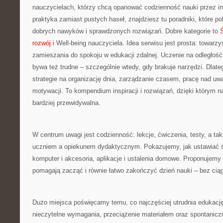
nauczycielach, którzy chcą opanować codzienność nauki przez inte
praktyka zamiast pustych haseł, znajdziesz tu poradniki, które p
dobrych nawyków i sprawdzonych rozwiązań. Dobre kategorie to
rozwój
i Well-being nauczyciela. Idea serwisu jest prosta: towarz
zamieszania do spokoju w edukacji zdalnej. Uczenie na odległość 
bywa też trudne – szczególnie wtedy, gdy brakuje narzędzi. Dlate
strategie na organizację dnia, zarządzanie czasem, pracę nad u
motywacji. To kompendium inspiracji i rozwiązań, dzięki którym n
bardziej przewidywalna.
W centrum uwagi jest codzienność: lekcje, ćwiczenia, testy, a t
uczniem a opiekunem dydaktycznym. Pokazujemy, jak ustawiać śr
komputer i akcesoria, aplikacje i ustalenia domowe. Proponujemy p
pomagają zacząć i równie łatwo zakończyć dzień nauki – bez ciąg
Dużo miejsca poświęcamy temu, co najczęściej utrudnia edukację 
nieczytelne wymagania, przeciążenie materiałem oraz spontaniczn