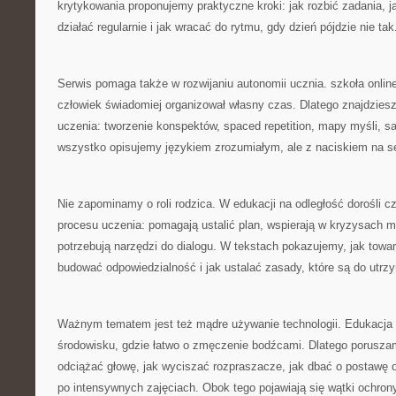
krytykowania proponujemy praktyczne kroki: jak rozbić zadania, j
działać regularnie i jak wracać do rytmu, gdy dzień pójdzie nie tak
Serwis pomaga także w rozwijaniu autonomii ucznia. szkoła onli
człowiek świadomiej organizował własny czas. Dlatego znajdziesz
uczenia: tworzenie konspektów, spaced repetition, mapy myśli, s
wszystko opisujemy językiem zrozumiałym, ale z naciskiem na s
Nie zapominamy o roli rodzica. W edukacji na odległość dorośli cz
procesu uczenia: pomagają ustalić plan, wspierają w kryzysach 
potrzebują narzędzi do dialogu. W tekstach pokazujemy, jak towar
budować odpowiedzialność i jak ustalać zasady, które są do utrz
Ważnym tematem jest też mądre używanie technologii. Edukacja o
środowisku, gdzie łatwo o zmęczenie bodźcami. Dlatego poruszam
odciążać głowę, jak wyciszać rozpraszacze, jak dbać o postawę
po intensywnych zajęciach. Obok tego pojawiają się wątki ochrony