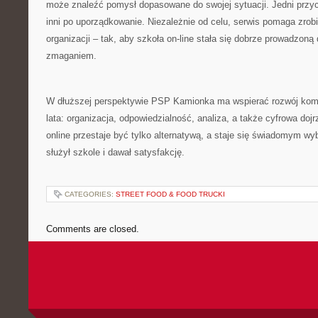
może znaleźć pomysł dopasowane do swojej sytuacji. Jedni przyc
inni po uporządkowanie. Niezależnie od celu, serwis pomaga zrobi
organizacji – tak, aby szkoła on-line stała się dobrze prowadzon
zmaganiem.
W dłuższej perspektywie PSP Kamionka ma wspierać rozwój kompe
lata: organizacja, odpowiedzialność, analiza, a także cyfrowa doj
online przestaje być tylko alternatywą, a staje się świadomym w
służył szkole i dawał satysfakcję.
CATEGORIES:
STREET FOOD & FOOD TRUCKI
Comments are closed.