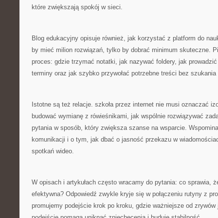
które zwiększają spokój w sieci.
Blog edukacyjny opisuje również, jak korzystać z platform do nauk
by mieć milion rozwiązań, tylko by dobrać minimum skuteczne. P
proces: gdzie trzymać notatki, jak nazywać foldery, jak prowadzić
terminy oraz jak szybko przywołać potrzebne treści bez szukania
Istotne są też relacje. szkoła przez internet nie musi oznaczać iz
budować wymianę z rówieśnikami, jak wspólnie rozwiązywać zada
pytania w sposób, który zwiększa szanse na wsparcie. Wspomi
komunikacji i o tym, jak dbać o jasność przekazu w wiadomościa
spotkań wideo.
W opisach i artykułach często wracamy do pytania: co sprawia, że
efektywna? Odpowiedź zwykle kryje się w połączeniu rutyny z pr
promujemy podejście krok po kroku, gdzie ważniejsze od zrywów j
podejście pomaga uniknąć zniechęcenia i buduje stabilność.