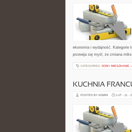
ekonomia i wydajność. Kategorie to
przewija się myśl, że zmiana miks
CATEGORIES:
DOM I MIESZKANIE 
KUCHNIA FRANC
POSTED BY ADMIN
LUT - 11 - 