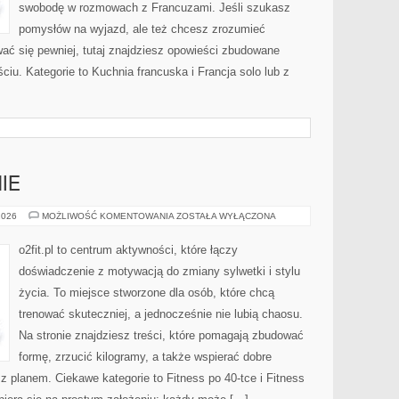
swobodę w rozmowach z Francuzami. Jeśli szukasz
pomysłów na wyjazd, ale też chcesz zrozumieć
ać się pewniej, tutaj znajdziesz opowieści zbudowane
iu. Kategorie to Kuchnia francuska i Francja solo lub z
IE
KOBIETA
2026
MOŻLIWOŚĆ KOMENTOWANIA
ZOSTAŁA WYŁĄCZONA
W
FORMIE
o2fit.pl to centrum aktywności, które łączy
doświadczenie z motywacją do zmiany sylwetki i stylu
życia. To miejsce stworzone dla osób, które chcą
trenować skuteczniej, a jednocześnie nie lubią chaosu.
Na stronie znajdziesz treści, które pomagają zbudować
formę, zrzucić kilogramy, a także wspierać dobre
z planem. Ciekawe kategorie to Fitness po 40-tce i Fitness