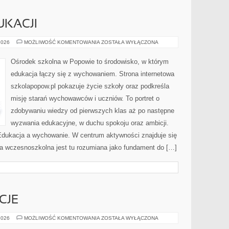
UKACJI
PRZYSZŁOŚĆ
2026
MOŻLIWOŚĆ KOMENTOWANIA
ZOSTAŁA WYŁĄCZONA
EDUKACJI
Ośrodek szkolna w Popowie to środowisko, w którym
edukacja łączy się z wychowaniem. Strona internetowa
szkolapopow.pl pokazuje życie szkoły oraz podkreśla
misję starań wychowawców i uczniów. To portret o
zdobywaniu wiedzy od pierwszych klas aż po następne
wyzwania edukacyjne, w duchu spokoju oraz ambicji.
 Edukacja a wychowanie. W centrum aktywności znajduje się
ja wczesnoszkolna jest tu rozumiana jako fundament do […]
CJE
PRAWO
2026
MOŻLIWOŚĆ KOMENTOWANIA
ZOSTAŁA WYŁĄCZONA
I
REGULACJE