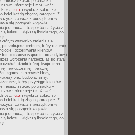
Nie musisz szukać po omacku –
uczowe informacje i możliwości
jdziesz:
tutaj
i wyobraź sobie, że
o kolei każdą zbędną kategorię. Z
ażysz, że wraz z porządkiem w
awia się porządek w głowie.
ie jest modą – to sposób na życie z
ścią hałasu i większą ilością tego, co
oje.
w którym wszystko zmienia się
 potrzebujesz partnera, który rozumie
nologię i oczekiwania klientów.
 kompleksowe wsparcie: od audytów i
 przez wdrożenia narzędzi, aż po stałą
 działań, dzięki której Twoja firma
niej, nowocześniej i bardziej
Pomagamy eliminować błędy,
rocesy oraz budować silny,
izerunek, który przyciąga klientów i
Nie musisz szukać po omacku –
uczowe informacje i możliwości
jdziesz:
tutaj
i wyobraź sobie, że
o kolei każdą zbędną kategorię. Z
ażysz, że wraz z porządkiem w
awia się porządek w głowie.
ie jest modą – to sposób na życie z
ścią hałasu i większą ilością tego, co
oje.