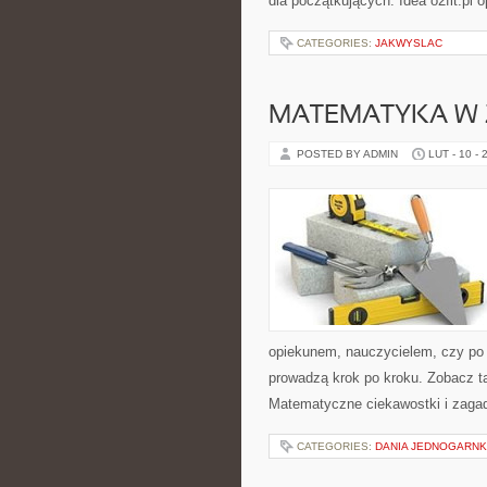
dla początkujących. Idea o2fit.pl
CATEGORIES:
JAKWYSLAC
MATEMATYKA W 
POSTED BY ADMIN
LUT - 10 - 
opiekunem, nauczycielem, czy po p
prowadzą krok po kroku. Zobacz t
Matematyczne ciekawostki i zagad
CATEGORIES:
DANIA JEDNOGARN