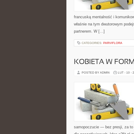
francuską mentalność i komunikow
właśnie na tym dwutorowym podejśc
partnerem. W […]
CATEGORIES:
PARVIFLORA
KOBIETA W FORM
POSTED BY ADMIN
LUT - 10 - 
samopoczucie — bez presji, za to 