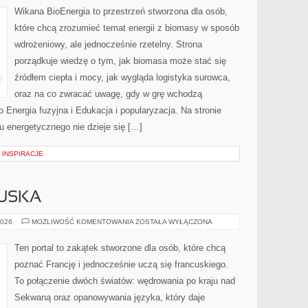
Wikana BioEnergia to przestrzeń stworzona dla osób,
które chcą zrozumieć temat energii z biomasy w sposób
wdrożeniowy, ale jednocześnie rzetelny. Strona
porządkuje wiedzę o tym, jak biomasa może stać się
źródłem ciepła i mocy, jak wygląda logistyka surowca,
oraz na co zwracać uwagę, gdy w grę wchodzą
 Energia fuzyjna i Edukacja i popularyzacja. Na stronie
u energetycznego nie dzieje się […]
– INSPIRACJE
USKA
KUCHNIA
2026
MOŻLIWOŚĆ KOMENTOWANIA
ZOSTAŁA WYŁĄCZONA
FRANCUSKA
Ten portal to zakątek stworzone dla osób, które chcą
poznać Francję i jednocześnie uczą się francuskiego.
To połączenie dwóch światów: wędrowania po kraju nad
Sekwaną oraz opanowywania języka, który daje