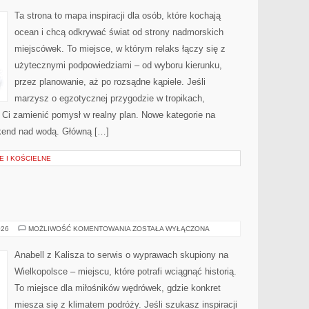
&
RANKINGI
Ta strona to mapa inspiracji dla osób, które kochają
ocean i chcą odkrywać świat od strony nadmorskich
miejscówek. To miejsce, w którym relaks łączy się z
użytecznymi podpowiedziami – od wyboru kierunku,
przez planowanie, aż po rozsądne kąpiele. Jeśli
marzysz o egzotycznej przygodzie w tropikach,
ą Ci zamienić pomysł w realny plan. Nowe kategorie na
ekend nad wodą. Główną […]
E I KOŚCIELNE
SWARZĘDZ
026
MOŻLIWOŚĆ KOMENTOWANIA
ZOSTAŁA WYŁĄCZONA
Anabell z Kalisza to serwis o wyprawach skupiony na
Wielkopolsce – miejscu, które potrafi wciągnąć historią.
To miejsce dla miłośników wędrówek, gdzie konkret
miesza się z klimatem podróży. Jeśli szukasz inspiracji