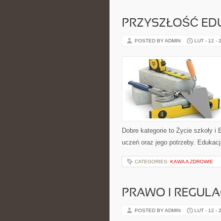
PRZYSZŁOŚĆ ED
POSTED BY ADMIN
LUT - 12 - 
Dobre kategorie to Życie szkoły i
uczeń oraz jego potrzeby. Edukac
CATEGORIES:
KAWA A ZDROWIE
PRAWO I REGULA
POSTED BY ADMIN
LUT - 12 - 