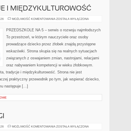
JE I MIĘDZYKULTUROWOŚĆ
ŚWIĘTA,
026
MOŻLIWOŚĆ KOMENTOWANIA
ZOSTAŁA WYŁĄCZONA
TRADYCJE
I
MIĘDZYKULTUROWOŚĆ
PRZEDSZKOLE NA 5 – serwis o rozwoju najmłodszych
To przestrzeń, w którym nauczyciele oraz osoby
prowadzące dziecko przez żłobek znajdą przystępne
wskazówki. Strona skupia się na realnych sytuacjach
związanych z oswajaniem zmian, nastrojami, relacjami
oraz nabywaniem kompetencji w wieku żłobkowym.
, tradycje i międzykulturowość. Strona nie jest
czej praktyczny przewodnik po tym, jak wspierać dziecko,
mu następuje […]
GOWE
GI
TOP
026
MOŻLIWOŚĆ KOMENTOWANIA
ZOSTAŁA WYŁĄCZONA
10