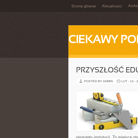
Arch
Strona główna
Aktualności
CIEKAWY PO
PRZYSZŁOŚĆ ED
POSTED BY ADMIN
LUT - 14 - 
priorytety instytucji. To miejsce s