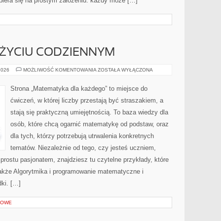
 opiera się na prostym założeniu: każdy może […]
ŻYCIU CODZIENNYM
MATEMATYKA
2026
MOŻLIWOŚĆ KOMENTOWANIA
ZOSTAŁA WYŁĄCZONA
W
ŻYCIU
CODZIENNYM
Strona „Matematyka dla każdego” to miejsce do
ćwiczeń, w której liczby przestają być straszakiem, a
stają się praktyczną umiejętnością. To baza wiedzy dla
osób, które chcą ogarnić matematykę od podstaw, oraz
dla tych, którzy potrzebują utrwalenia konkretnych
tematów. Niezależnie od tego, czy jesteś uczniem,
rostu pasjonatem, znajdziesz tu czytelne przykłady, które
akże Algorytmika i programowanie matematyczne i
ki. […]
KOWE