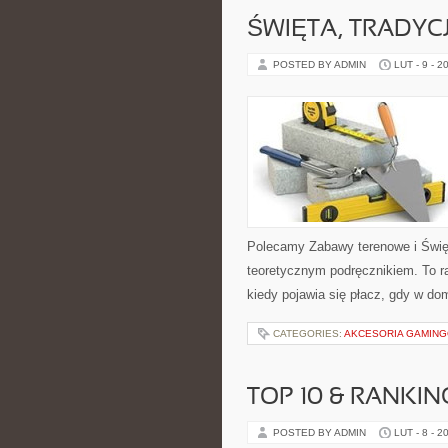
ŚWIĘTA, TRADYC
POSTED BY ADMIN
LUT - 9 - 2
Polecamy Zabawy terenowe i Święta
teoretycznym podręcznikiem. To ra
kiedy pojawia się płacz, gdy w do
CATEGORIES:
AKCESORIA GAMIN
TOP 10 & RANKIN
POSTED BY ADMIN
LUT - 8 - 2