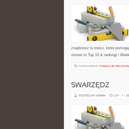
znajdziesz tu treści, które pomog
stronie to Top 10 & rankingi i We
CATEGORIES:
FUNDACJE RELIGIJN
SWARZĘDZ
POSTED BY ADMIN
LUT - 7 - 2