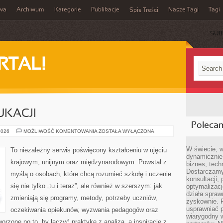
iwa
Archiwum
Kategorie
Publikacje
Nasze Tagi
Tagi
Spis Treści
SUB
RTAL!
UKACJI
Poleca
PRZYSZŁOŚĆ
2026
MOŻLIWOŚĆ KOMENTOWANIA
ZOSTAŁA WYŁĄCZONA
EDUKACJI
W świecie, 
To niezależny serwis poświęcony kształceniu w ujęciu
dynamicznie,
krajowym, unijnym oraz międzynarodowym. Powstał z
biznes, tech
Dostarczamy
myślą o osobach, które chcą rozumieć szkołę i uczenie
konsultacji,
się nie tylko „tu i teraz”, ale również w szerszym: jak
optymalizację
działa spraw
zmieniają się programy, metody, potrzeby uczniów,
zyskownie. 
usprawniać p
oczekiwania opiekunów, wyzwania pedagogów oraz
wiarygodny w
tworzone po to, by łączyć praktykę z analizą, a inspiracje z