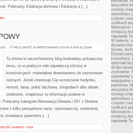
partnerów. 
wszystkie kl
kret. Polecamy Edukacja domowa i Edukacja a […]
rozwoju zna
wykreślasz p
czasem zauw
BKI
szafkach poj
Minimalizm n
mniejszą ilo
UPOWY
naprawdę Tw
W świecie, 
dynamicznie,
PORADNIK
2026
MOŻLIWOŚĆ KOMENTOWANIA
ZOSTAŁA WYŁĄCZONA
biznes, tech
ZAKUPOWY
Dostarczamy
konsultacji,
Ta strona to wszechstronny blog budowlany poświęcony
optymalizację
temu, co w praktyce robi największą różnicę w
działa spraw
zyskownie. 
konstrukcjach: materiałowi drewnianemu do zastosowań
usprawniać p
nośnych. Jeżeli interesuje Cię wznoszenie budynku,
wiarygodny w
partnerów. 
remont, taras, połać dachowa, stropodach albo detale
wszystkie kl
rozwoju zna
stolarskie, znajdziesz tu informacje podane w
wykreślasz p
y. Polecamy kategorie Renowacja Drewna i DIY z Drewna.
czasem zauw
szafkach poj
iane z kilku perspektyw naraz: wykonawczej, stolarskiej
Minimalizm n
trony omawiamy parametry […]
mniejszą ilo
naprawdę Tw
ZIKOŚĆ KANADY I USA