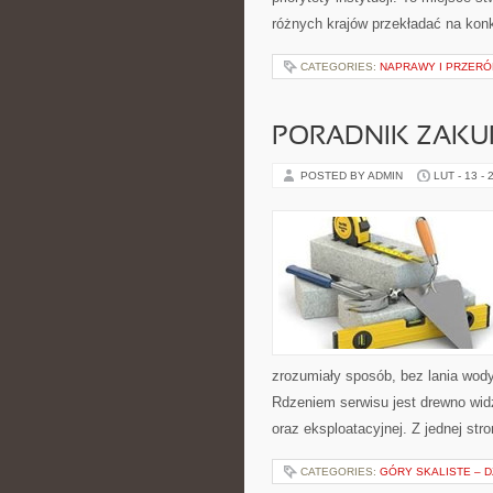
różnych krajów przekładać na kon
CATEGORIES:
NAPRAWY I PRZERÓ
PORADNIK ZAK
POSTED BY ADMIN
LUT - 13 - 
zrozumiały sposób, bez lania wod
Rdzeniem serwisu jest drewno widz
oraz eksploatacyjnej. Z jednej s
CATEGORIES:
GÓRY SKALISTE – D