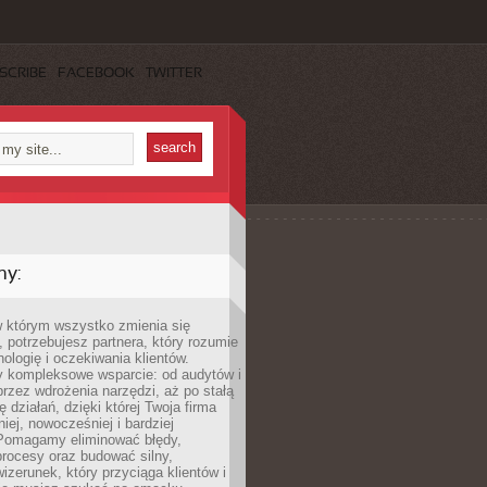
SCRIBE
FACEBOOK
TWITTER
my:
w którym wszystko zmienia się
 potrzebujesz partnera, który rozumie
nologię i oczekiwania klientów.
 kompleksowe wsparcie: od audytów i
 przez wdrożenia narzędzi, aż po stałą
 działań, dzięki której Twoja firma
niej, nowocześniej i bardziej
Pomagamy eliminować błędy,
rocesy oraz budować silny,
izerunek, który przyciąga klientów i