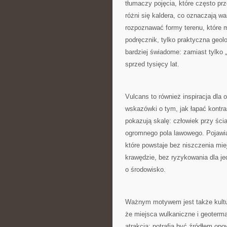
tłumaczy pojęcia, które często pr
różni się kaldera, co oznaczają wa
rozpoznawać formy terenu, które 
podręcznik, tylko praktyczna geolo
bardziej świadome: zamiast tylko 
sprzed tysięcy lat.
Vulcans to również inspiracja dla 
wskazówki o tym, jak łapać kontras
pokazują skalę: człowiek przy ści
ogromnego pola lawowego. Pojawiaj
które powstaje bez niszczenia mi
krawędzie, bez ryzykowania dla je
o środowisko.
Ważnym motywem jest także kultura
że miejsca wulkaniczne i geoterma
atrakcją: potrafią być źródłem op