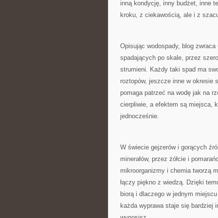
inną kondycję, inny budżet, inne
kroku, z ciekawością, ale i z szac
Opisując wodospady, blog zwraca 
spadających po skale, przez szero
strumieni. Każdy taki spad ma swo
roztopów, jeszcze inne w okresie 
pomaga patrzeć na wodę jak na rze
cierpliwie, a efektem są miejsca, 
jednocześnie.
W świecie gejzerów i gorących źróde
minerałów, przez żółcie i pomarańc
mikroorganizmy i chemia tworzą ma
łączy piękno z wiedzą. Dzięki temu 
biorą i dlaczego w jednym miejscu
każda wyprawa staje się bardziej 
wynosisz.