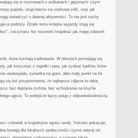
zewijają się w rozmowach o wulkanach i gejzerach: czym
rstwy popiołu, skąd bierze się siarkowa żółć, oraz jak
mogą świadczyć o dawnej aktywności. To nie jest suchy
gia w podróży. Dzięki temu kolejne wyjazdy stają się
„być”, zaczynasz też rozumieć krajobraz jak mapę zdarzeń
osób, które kochają kadrowanie. W tekstach przewijają się
ty, jak korzystać z mgiełki i pary, jak szukać kadrów, które
anie wodospadu, sylwetka na grani, albo mały punkt na tle
ą się też przypomnienia, że najlepsze zdjęcie to takie,
ejsca: bez deptania mchów, bez wchodzenia na kruche
dnego ujęcia. To podejście łączy pasję z odpowiedzialnością
 i człowiek w krajobrazie ognia i wody. Vulcans pokazuje,
lne bywają dla lokalnych społeczności czymś więcej niż
owieści, elementem codzienności, a czasem także