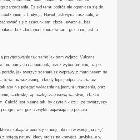
o zarządzania. Dzięki temu podróż nie ogranicza się do
ę spotkaniem z tradycją. Nawet jeśli wyruszasz solo, w
 zachować się z szacunkiem: ciszej, uważniej, bez
ałasu, bez zbierania minerałów tam, gdzie nie jest to
lubią przygotowanie tak samo jak sam wyjazd. Vulcans
u: od pomysłu na kierunek, przez wybór terminu, aż po
ię porady, jak tworzyć scenariusz wyprawy z marginesem na
warto wstać wcześniej, a kiedy lepiej odpuścić. Są też
tak aby nie polegać wyłącznie na jednym urządzeniu, oraz
zenie, czołówkę, apteczkę, zapasową warstwę, a także
m. Całość jest pisana tak, by czytelnik czuł, że towarzyszy
 drogę i wie, gdzie zwykle pojawiają się pułapki.
tóre szukają w podróży emocji, ale nie w wersji „na siłę”.
z potęgą natury: kiedy stoisz na krawędzi urwiska, a w