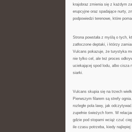
krajobraz zmienia się z każdym za
erupcyjne oraz spadające nurty, zn
podpowiedzi terenowe, które poma
Strona powstała z myślą o tych, k
zatłoczone deptaki, i którzy zami
Vulcans pokazuje, że turystyka mo
nie tylko cel, ale też proces odkr
uciekającej spod lodu, albo cisza 
siarki.
Vulcans skupia się na trzech wielk
Pierwszym filarem są strefy ognia. 
rozległe pola lawy, jak odczytywać
zupełnie świeżych form. W relacja
gdzie pod stopami wciąż czuć ciep
ile czasu potrzeba, kiedy najlepi