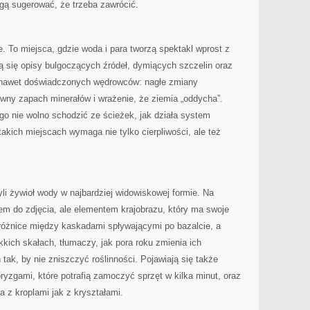
ogą sugerować, że trzeba zawrócić.
e. To miejsca, gdzie woda i para tworzą spektakl wprost z
ją się opisy bulgoczących źródeł, dymiących szczelin oraz
ć nawet doświadczonych wędrowców: nagłe zmiany
sywny zapach minerałów i wrażenie, że ziemia „oddycha”.
o nie wolno schodzić ze ścieżek, jak działa system
takich miejscach wymaga nie tylko cierpliwości, ale też
li żywioł wody w najbardziej widowiskowej formie. Na
łem do zdjęcia, ale elementem krajobrazu, który ma swoje
 różnice między kaskadami spływającymi po bazalcie, a
ich skałach, tłumaczy, jak pora roku zmienia ich
 tak, by nie zniszczyć roślinności. Pojawiają się także
ryzgami, które potrafią zamoczyć sprzęt w kilka minut, oraz
a z kroplami jak z kryształami.