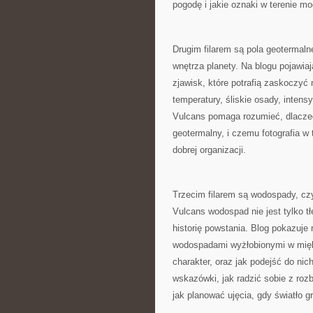
pogodę i jakie oznaki w terenie m
Drugim filarem są pola geotermaln
wnętrza planety. Na blogu pojawia
zjawisk, które potrafią zaskoczy
temperatury, śliskie osady, inten
Vulcans pomaga rozumieć, dlaczeg
geotermalny, i czemu fotografia w 
dobrej organizacji.
Trzecim filarem są wodospady, czy
Vulcans wodospad nie jest tylko t
historię powstania. Blog pokazuje
wodospadami wyżłobionymi w miękk
charakter, oraz jak podejść do nich
wskazówki, jak radzić sobie z rozb
jak planować ujęcia, gdy światło gr