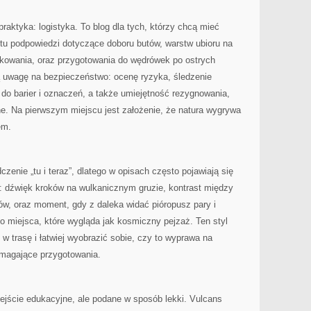
ktyka: logistyka. To blog dla tych, którzy chcą mieć
ę tu podpowiedzi dotyczące doboru butów, warstw ubioru na
kowania, oraz przygotowania do wędrówek po ostrych
ą uwagę na bezpieczeństwo: ocenę ryzyka, śledzenie
do barier i oznaczeń, a także umiejętność rezygnowania,
ne. Na pierwszym miejscu jest założenie, że natura wygrywa
em.
zenie „tu i teraz”, dlatego w opisach często pojawiają się
w: dźwięk kroków na wulkanicznym gruzie, kontrast między
w, oraz moment, gdy z daleka widać pióropusz pary i
o miejsca, które wygląda jak kosmiczny pejzaż. Ten styl
w trasę i łatwiej wyobrazić sobie, czy to wyprawa na
magające przygotowania.
dejście edukacyjne, ale podane w sposób lekki. Vulcans