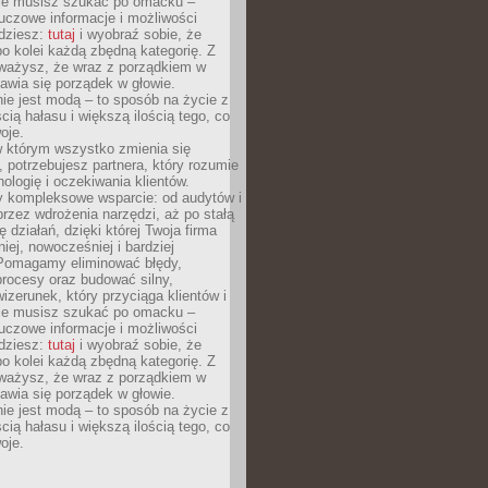
Nie musisz szukać po omacku –
uczowe informacje i możliwości
jdziesz:
tutaj
i wyobraź sobie, że
o kolei każdą zbędną kategorię. Z
ażysz, że wraz z porządkiem w
awia się porządek w głowie.
ie jest modą – to sposób na życie z
ścią hałasu i większą ilością tego, co
oje.
w którym wszystko zmienia się
 potrzebujesz partnera, który rozumie
nologię i oczekiwania klientów.
 kompleksowe wsparcie: od audytów i
 przez wdrożenia narzędzi, aż po stałą
 działań, dzięki której Twoja firma
niej, nowocześniej i bardziej
Pomagamy eliminować błędy,
rocesy oraz budować silny,
izerunek, który przyciąga klientów i
Nie musisz szukać po omacku –
uczowe informacje i możliwości
jdziesz:
tutaj
i wyobraź sobie, że
o kolei każdą zbędną kategorię. Z
ażysz, że wraz z porządkiem w
awia się porządek w głowie.
ie jest modą – to sposób na życie z
ścią hałasu i większą ilością tego, co
oje.