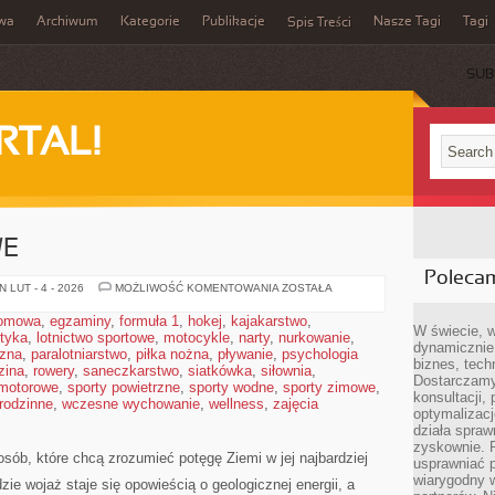
iwa
Archiwum
Kategorie
Publikacje
Nasze Tagi
Tagi
Spis Treści
SUB
RTAL!
WE
Poleca
PARKI
 LUT - 4 - 2026
MOŻLIWOŚĆ KOMENTOWANIA
ZOSTAŁA
NARODOWE
domowa
,
egzaminy
,
formuła 1
,
hokej
,
kajakarstwo
,
W świecie, 
styka
,
lotnictwo sportowe
,
motocykle
,
narty
,
nurkowanie
,
dynamicznie,
czna
,
paralotniarstwo
,
piłka nożna
,
pływanie
,
psychologia
biznes, tech
zina
,
rowery
,
saneczkarstwo
,
siatkówka
,
siłownia
,
Dostarczamy
 motorowe
,
sporty powietrzne
,
sporty wodne
,
sporty zimowe
,
konsultacji,
 rodzinne
,
wczesne wychowanie
,
wellness
,
zajęcia
optymalizację
działa spraw
zyskownie. 
sób, które chcą zrozumieć potęgę Ziemi w jej najbardziej
usprawniać p
wiarygodny w
zie wojaż staje się opowieścią o geologicznej energii, a