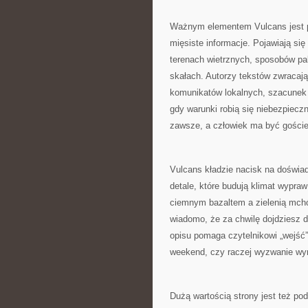
Ważnym elementem Vulcans jest pra
mięsiste informacje. Pojawiają si
terenach wietrznych, sposobów pa
skałach. Autorzy tekstów zwracaj
komunikatów lokalnych, szacunek 
gdy warunki robią się niebezpiecz
zawsze, a człowiek ma być gości
Vulcans kładzie nacisk na doświadc
detale, które budują klimat wypra
ciemnym bazaltem a zielenią mchó
wiadomo, że za chwilę dojdziesz d
opisu pomaga czytelnikowi „wejść” 
weekend, czy raczej wyzwanie wy
Dużą wartością strony jest też po