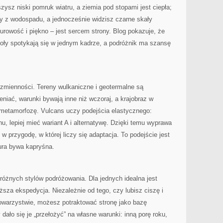
yszysz niski pomruk wiatru, a ziemia pod stopami jest ciepła;
ły z wodospadu, a jednocześnie widzisz czarne skały
urowość i piękno – jest sercem strony. Blog pokazuje, że
wioły spotykają się w jednym kadrze, a podróżnik ma szansę
 zmienności. Tereny wulkaniczne i geotermalne są
eniać, warunki bywają inne niż wczoraj, a krajobraz w
 metamorfozę. Vulcans uczy podejścia elastycznego:
u, lepiej mieć wariant A i alternatywę. Dzięki temu wyprawa
o w przygodę, w której liczy się adaptacja. To podejście jest
ura bywa kapryśna.
 różnych stylów podróżowania. Dla jednych idealna jest
ższa ekspedycja. Niezależnie od tego, czy lubisz ciszę i
owarzystwie, możesz potraktować stronę jako bazę
y dało się je „przełożyć” na własne warunki: inną porę roku,