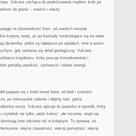
 tempo. Vulcans zachęca do podróżowania mądrze: krok po
unkiem do granic – swoich i natury.
uwagę na różnorodność form: od cienkich strużek
kie kurtyny wody, aż po kaskady rozdzielające się na wiele
ją dynamikę: jedne są najlepsze po opadach, inne w porze
suchym, gdy odsłania się detal geologiczny. Vulcans
źbiarza krajobrazu, który pracuje konsekwentnie i
które potrafią uspokoić, zachwycić i dodać energii
ł pojawia się z kolei temat barw: od bieli i szarości
ze, po intensywne zielenie i błękity tam, gdzie
larskie wzory. Vulcans opisuje te zjawiska w sposób, który
czytelnik nie tylko „widzi kolory”, ale rozumie, skąd się
 dominują inne odcienie niż w kolejnym. To sprawia, że
intensywna: więcej zauważasz, więcej pamiętasz, więcej