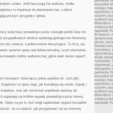
partnerów. 
krętem szlaku. Jeśli fascynują Cię wulkany, źródła
wszystkie kl
rozwoju zna
ajdziesz tu inspiracje do planowania tras, a także
wykreślasz p
czasem zauw
gają przeżyć przygodę z głową.
szafkach poj
Minimalizm n
mniejszą ilo
naprawdę Tw
tórzy wolą trasy prowadzące przez zastygłe potoki lawy niż
W świecie, 
ast przypadkowych atrakcji wybierają geologiczne fenomeny.
dynamicznie,
biznes, tech
że być uważna, a jednocześnie ekscytująca. Tu liczy się
Dostarczamy
konsultacji,
ywania: poranne opary nad doliną termalną, szum strumienia
optymalizację
na krawędzi kotliny wulkanicznej, gdzie wiatr niesie zapach
działa spraw
zyskownie. 
usprawniać p
wiarygodny w
partnerów. 
wszystkie kl
ich tematach, które łączy jedna wspólna nić: ruch płyt.
rozwoju zna
wykreślasz p
Znajdziesz tu opisy tego, jak kształtują się stożki, kopuły i
czasem zauw
 krajobraz, oraz jak rozróżniać popiołowe warstwy od
szafkach poj
Minimalizm n
ch pojawiają się krótkie wypady prowadzące przez tereny,
mniejszą ilo
ło. Opisy są po to, byś mógł zaplanować wyjazd rozsądnie:
naprawdę Tw
ej ruszać, na co uważać, jak przygotować się na zmienną