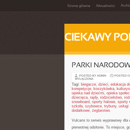
Arch
Strona główna
Aktualności
CIEKAWY PO
PARKI NARODO
POSTED BY ADMIN
POSTED ON
WYŁĄCZONA
Tagi:
biegacze
,
dzieci
,
edukacja 
korepetycje
,
koszykówka
,
kultury
opieka nad dziećmi
,
opieka społe
dziecięca
,
rajdy
,
rodzicielstwo
,
rod
snowboard
,
sporty halowe
,
sporty
szkoła
,
szybowce
,
trybuny
,
usługi
dodatkowe
,
żeglarstwo
Vulcans to serwis wyprawowy dla o
pierwotnej odsłonie. To miejsce, gd