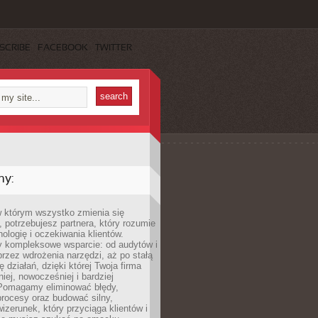
SCRIBE
FACEBOOK
TWITTER
my:
w którym wszystko zmienia się
 potrzebujesz partnera, który rozumie
nologię i oczekiwania klientów.
 kompleksowe wsparcie: od audytów i
 przez wdrożenia narzędzi, aż po stałą
 działań, dzięki której Twoja firma
niej, nowocześniej i bardziej
Pomagamy eliminować błędy,
rocesy oraz budować silny,
izerunek, który przyciąga klientów i