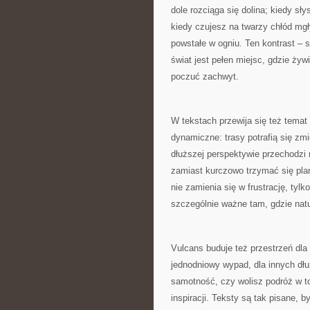
dole rozciąga się dolina; kiedy sł
kiedy czujesz na twarzy chłód mg
powstałe w ogniu. Ten kontrast – s
świat jest pełen miejsc, gdzie ży
poczuć zachwyt.
W tekstach przewija się też temat
dynamiczne: trasy potrafią się zmi
dłuższej perspektywie przechodzi
zamiast kurczowo trzymać się plan
nie zamienia się w frustrację, tylk
szczególnie ważne tam, gdzie nat
Vulcans buduje też przestrzeń dla
jednodniowy wypad, dla innych dłu
samotność, czy wolisz podróż w t
inspiracji. Teksty są tak pisane, b