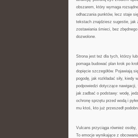
obszarem, który wymaga rozsądneg
odhaczania punktów, lecz staje si
tekstach znajdziesz sugestie, jak
zostawiania śmieci, bez zbędnego h
dozwolone.
Strona jest też dla tych, którzy 
pomaga budować plan krok po krok
dopięcie szczegółów. Pojawiają s
pogodę, jak rozkładać siły, kiedy 
podpowiedzi dotyczące nawigacji, 
jak zadbać o podstawy: wodę, jed
ochronę sprzętu przed wodą i pyłe
mu ktoś, kto już przeszedł podobną
Vulcans przyciąga również osoby, k
To emocje wynikające z obcowania 