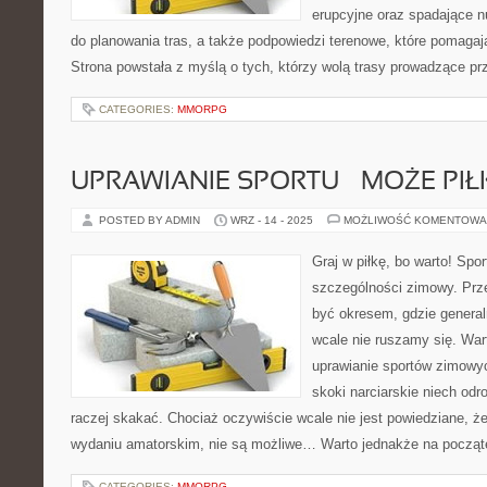
erupcyjne oraz spadające nu
do planowania tras, a także podpowiedzi terenowe, które pomagaj
Strona powstała z myślą o tych, którzy wolą trasy prowadzące pr
CATEGORIES:
MMORPG
UPRAWIANIE SPORTU – MOŻE PI
POSTED BY ADMIN
WRZ - 14 - 2025
MOŻLIWOŚĆ KOMENTOWA
Graj w piłkę, bo warto! Spor
szczególności zimowy. Prz
być okresem, gdzie general
wcale nie ruszamy się. Wart
uprawianie sportów zimowy
skoki narciarskie niech odr
raczej skakać. Chociaż oczywiście wcale nie jest powiedziane, że
wydaniu amatorskim, nie są możliwe… Warto jednakże na począt
CATEGORIES:
MMORPG