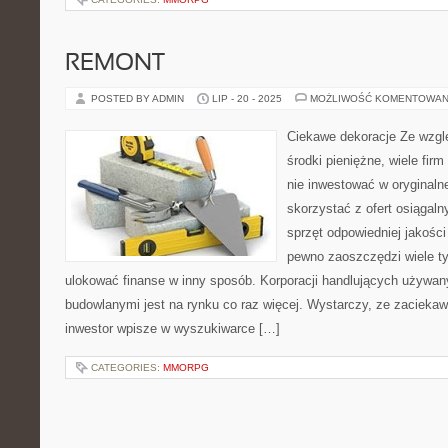
REMONT
POSTED BY ADMIN
LIP - 20 - 2025
MOŻLIWOŚĆ KOMENTOWAN
Ciekawe dekoracje Ze wzglę
środki pieniężne, wiele fir
nie inwestować w oryginalne
skorzystać z ofert osiągaln
sprzęt odpowiedniej jakośc
pewno zaoszczędzi wiele ty
ulokować finanse w inny sposób. Korporacji handlujących używa
budowlanymi jest na rynku co raz więcej. Wystarczy, ze zacieka
inwestor wpisze w wyszukiwarce […]
CATEGORIES:
MMORPG