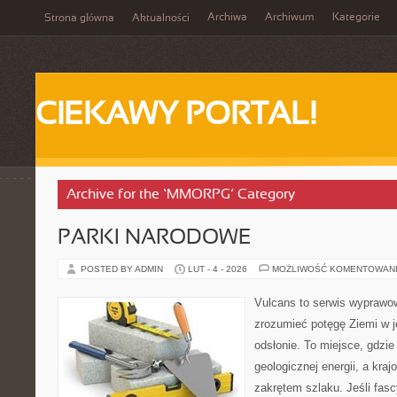
Archiwa
Archiwum
Kategorie
Strona główna
Aktualności
CIEKAWY PORTAL!
Archive for the ‘MMORPG’ Category
PARKI NARODOWE
POSTED BY ADMIN
LUT - 4 - 2026
MOŻLIWOŚĆ KOMENTOWAN
Vulcans to serwis wyprawow
zrozumieć potęgę Ziemi w je
odsłonie. To miejsce, gdzie
geologicznej energii, a kra
zakrętem szlaku. Jeśli fasc