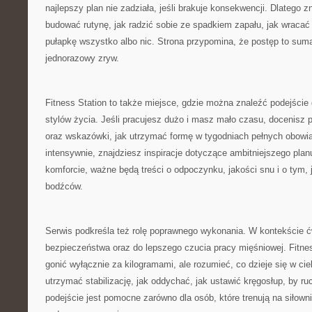
najlepszy plan nie zadziała, jeśli brakuje konsekwencji. Dlatego zn
budować rutynę, jak radzić sobie ze spadkiem zapału, jak wracać 
pułapkę wszystko albo nic. Strona przypomina, że postęp to sum
jednorazowy zryw.
Fitness Station to także miejsce, gdzie można znaleźć podejści
stylów życia. Jeśli pracujesz dużo i masz mało czasu, docenisz 
oraz wskazówki, jak utrzymać formę w tygodniach pełnych obowią
intensywnie, znajdziesz inspiracje dotyczące ambitniejszego planu
komforcie, ważne będą treści o odpoczynku, jakości snu i o tym, j
bodźców.
Serwis podkreśla też rolę poprawnego wykonania. W kontekście ć
bezpieczeństwa oraz do lepszego czucia pracy mięśniowej. Fitnes
gonić wyłącznie za kilogramami, ale rozumieć, co dzieje się w ci
utrzymać stabilizację, jak oddychać, jak ustawić kręgosłup, by r
podejście jest pomocne zarówno dla osób, które trenują na siłowni,