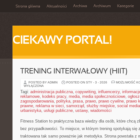
Archiwa
Archiwum
Kategorie
Strona główna
Aktualności
CIEKAWY PORTAL!
TRENING INTERWAŁOWY (HIIT)
POSTED BY ADMIN
POSTED ON STY - 3 - 2026
MOŻLIWOŚĆ K
WYŁĄCZONA
Tagi:
administracja publiczna
,
copywriting
,
influencerzy
,
informacj
reklamowe
,
kodeks pracy
,
media
,
media społecznościowe
,
ogłosz
zagospodarowania
,
polityka
,
prasa
,
prawo
,
prawo cywilne
,
prawo 
prawne
,
reklama w sieci
,
samorząd
,
służby miejskie
,
social media
urbanistyka
,
usługi publiczne
,
ustawy
,
wiadomości
Fitness Station to praktyczna baza wiedzy dla osób, które chcą
bez przypadkowości. To miejsce, w którym trening spotykają się z 
traktowana tak samo poważnie jak metodyka. Strona powstała z 