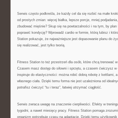
Serwis często podkreśla, że każdy cel da się rozbić na małe kro
od prostych zmian: więcej białka, lepsze porcje, mniej podjadania
zbudować mięśnie? Skup się na powtarzalności i na tym, by plan
poprawić kondycję? Wprowadź cardio w formie, którą lubisz i któr
Station pokazuje, że najważniejsze jest dopasowanie planu do życi
się realizować, jest tylko teorią.
Fitness Station to też przestrzeń dla osób, które chcą trenować 
Czasem masz dostęp do siłowni i sprzętu, a czasem ćwiczysz w 
inspiruje do elastyczności: można robić dobrą robotę z kettlami,
własnego ciała. Dzięki temu forma nie jest uzależniona od idealny
potrafisz ćwiczyć “tu i teraz”, łatwiej utrzymać ciągłość.
Serwis zwraca uwagę na znaczenie cierpliwości. Efekty w treningu
tygodni, a nawet miesięcy pracy. Fitness Station pomaga zrozumie
organizm potrzebuje czasu na adaptację. Dzięki temu użytkownik 