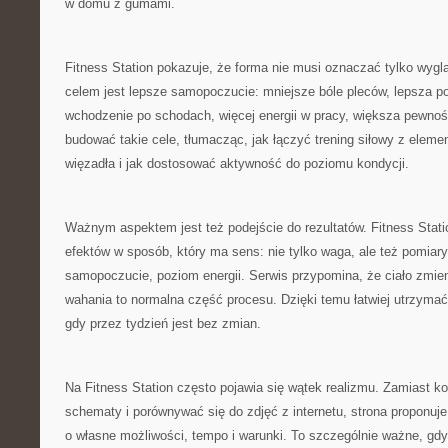
w domu z gumami.
Fitness Station pokazuje, że forma nie musi oznaczać tylko wyglą
celem jest lepsze samopoczucie: mniejsze bóle pleców, lepsza po
wchodzenie po schodach, więcej energii w pracy, większa pewnoś
budować takie cele, tłumacząc, jak łączyć trening siłowy z eleme
więzadła i jak dostosować aktywność do poziomu kondycji.
Ważnym aspektem jest też podejście do rezultatów. Fitness Stat
efektów w sposób, który ma sens: nie tylko waga, ale też pomiary,
samopoczucie, poziom energii. Serwis przypomina, że ciało zmieni
wahania to normalna część procesu. Dzięki temu łatwiej utrzymać
gdy przez tydzień jest bez zmian.
Na Fitness Station często pojawia się wątek realizmu. Zamiast k
schematy i porównywać się do zdjęć z internetu, strona proponuj
o własne możliwości, tempo i warunki. To szczególnie ważne, gdy