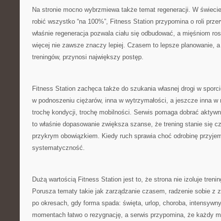
Na stronie mocno wybrzmiewa także temat regeneracji. W świecie
robić wszystko “na 100%”, Fitness Station przypomina o roli przer
właśnie regeneracja pozwala ciału się odbudować, a mięśniom ro
więcej nie zawsze znaczy lepiej. Czasem to lepsze planowanie, a
treningów, przynosi największy postęp.
Fitness Station zachęca także do szukania własnej drogi w sporc
w podnoszeniu ciężarów, inna w wytrzymałości, a jeszcze inna w 
trochę kondycji, trochę mobilności. Serwis pomaga dobrać aktywno
to właśnie dopasowanie zwiększa szanse, że trening stanie się c
przykrym obowiązkiem. Kiedy ruch sprawia choć odrobinę przyjem
systematyczność.
Dużą wartością Fitness Station jest to, że strona nie izoluje tren
Porusza tematy takie jak zarządzanie czasem, radzenie sobie z
po okresach, gdy forma spada: święta, urlop, choroba, intensywny
momentach łatwo o rezygnację, a serwis przypomina, że każdy mo