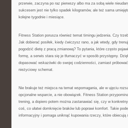
przerwie, zaczyna po raz pierwszy albo ma za sobą wiele nieudan
sukcesem jest nie tylko spadek kilogramów, ale też sama umieję
kolejne tygodnie i miesiące.
Fitness Station porusza również temat timingu jedzenia. Czy trzeb
Jak dobierać posiłek, kiedy ćwiczysz rano, a jak wtedy, gdy tren
pogodzić dietę z pracą zmianową? To pytania, które często pojaw
formę, a serwis stara się je tłumaczyć w sposób przystępny. Dz
dopasować wskazówki do swojej codzienności, zamiast próbować
nieżyciowy schemat.
Nie brakuje też miejsca na temat wspomagania, ale w ujęciu roz
opcjonalne wsparcie, a nie obowiązek. Fitness Station przypomin
trening, a dopiero potem można zastanawiać się, czy w konkretn
coś, co ułatwi domknięcie braków lub poprawi komfort. Takie pod
informacyjny i pomaga uniknąć kupowania rzeczy, które obiecują s