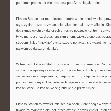
potraktuje proces jak wieloetapową podróż, a nie jak sprint.
Fitness Station jest też miejscem, które wspiera budowanie spraw
stylu życia to często zmiana nie tylko ciała, ale też myślenia. Kie
dotrzymać obietnicy danej sobie, rośnie poczucie kontroli. Serwis
tylko metą, ale też drogą: lepszym snem, większą energią, popra
stresem. Takie “miękkie” efekty często pojawiają się wcześniej ni
paliwem do dalszych działań.
W treściach Fitness Station powraca motyw fundamentów. Zamiast
szukać “najlepszego systemu”, strona zachęca do utrzymania kier
sensowna dieta, regeneracja, cierpliwość. To podejście pomaga uni
pomysłu na pomysł. Dla wielu osób największą przeszkodą nie jes
konsekwencji, a konsekwencję buduje się przez rutynę.
Fitness Station to również miejsce dla osób, które chcą ćwiczyć 
uwagę na sygnały ciała: ból, przeciążenie, spadek energii, prob