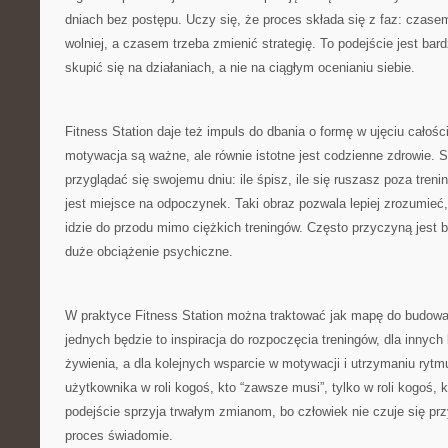
dniach bez postępu. Uczy się, że proces składa się z faz: czas
wolniej, a czasem trzeba zmienić strategię. To podejście jest bar
skupić się na działaniach, a nie na ciągłym ocenianiu siebie.
Fitness Station daje też impuls do dbania o formę w ujęciu całośc
motywacja są ważne, ale równie istotne jest codzienne zdrowie. 
przyglądać się swojemu dniu: ile śpisz, ile się ruszasz poza treni
jest miejsce na odpoczynek. Taki obraz pozwala lepiej zrozumieć
idzie do przodu mimo ciężkich treningów. Często przyczyną jest b
duże obciążenie psychiczne.
W praktyce Fitness Station można traktować jak mapę do budowan
jednych będzie to inspiracja do rozpoczęcia treningów, dla innyc
żywienia, a dla kolejnych wsparcie w motywacji i utrzymaniu rytm
użytkownika w roli kogoś, kto “zawsze musi”, tylko w roli kogoś, 
podejście sprzyja trwałym zmianom, bo człowiek nie czuje się pr
proces świadomie.