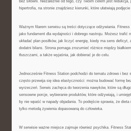
bez siłowni. Niezależnie od tego, czy Twoim celem jest redukcja,
hipertrofia, na stronie znajdziesz kierunki, które ułatwiają podjęcie
Ważnym filarem serwisu są treści dotyczące odżywiania. Fitness 
jako fundament dla wydajności i dobrego nastroju. Możesz trafić n
układać plan posiłków, jak liczyć energię, kiedy ma sens deficyt,
dodatni bilans. Strona pomaga zrozumieć różnice między białkie
tłuszczami, a także wyjaśnia, jak dobierać je do celu.
Jednocześnie Fitness Station podchodzi do tematu zdrowo i bez s
często przewija się idea elastyczności: można budować formę be
wyrzeczeń. Serwis zachęca do tworzenia nawyków, które są długof
sensowne porcje, wybieranie produktów, które odżywiają, i umieję
by nie wpaść w napady objadania. To podejście sprawia, że dieta
tylko metodą żywienia dopasowaną do człowieka.
W serwisie ważne miejsce zajmuje również psychika. Fitness Sta