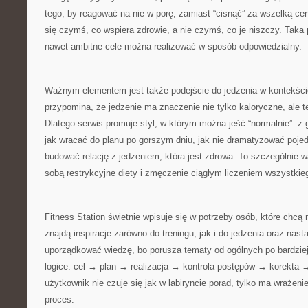
tego, by reagować na nie w porę, zamiast “cisnąć” za wszelką cen
się czymś, co wspiera zdrowie, a nie czymś, co je niszczy. Taka
nawet ambitne cele można realizować w sposób odpowiedzialny.
Ważnym elementem jest także podejście do jedzenia w kontekście
przypomina, że jedzenie ma znaczenie nie tylko kaloryczne, ale t
Dlatego serwis promuje styl, w którym można jeść “normalnie”: z 
jak wracać do planu po gorszym dniu, jak nie dramatyzować pojed
budować relację z jedzeniem, która jest zdrowa. To szczególnie w
sobą restrykcyjne diety i zmęczenie ciągłym liczeniem wszystkie
Fitness Station świetnie wpisuje się w potrzeby osób, które chcą 
znajdą inspiracje zarówno do treningu, jak i do jedzenia oraz nas
uporządkować wiedzę, bo porusza tematy od ogólnych po bardziej
logice: cel → plan → realizacja → kontrola postępów → korekta 
użytkownik nie czuje się jak w labiryncie porad, tylko ma wrażeni
proces.