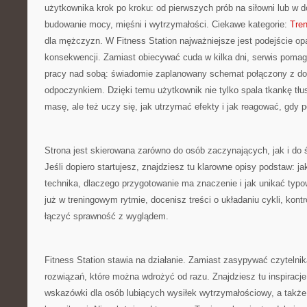
użytkownika krok po kroku: od pierwszych prób na siłowni lub w 
budowanie mocy, mięśni i wytrzymałości. Ciekawe kategorie:
Tre
dla mężczyzn. W Fitness Station najważniejsze jest podejście opa
konsekwencji. Zamiast obiecywać cuda w kilka dni, serwis poma
pracy nad sobą: świadomie zaplanowany schemat połączony z do
odpoczynkiem. Dzięki temu użytkownik nie tylko spala tkankę tł
masę, ale też uczy się, jak utrzymać efekty i jak reagować, gdy po
Strona jest skierowana zarówno do osób zaczynających, jak i d
Jeśli dopiero startujesz, znajdziesz tu klarowne opisy podstaw: ja
technika, dlaczego przygotowanie ma znaczenie i jak unikać typo
już w treningowym rytmie, docenisz treści o układaniu cykli, kont
łączyć sprawność z wyglądem.
Fitness Station stawia na działanie. Zamiast zasypywać czytelnik
rozwiązań, które można wdrożyć od razu. Znajdziesz tu inspiracje
wskazówki dla osób lubiących wysiłek wytrzymałościowy, a takż