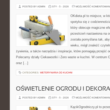
POSTED BY ADMIN
STY - 5 - 2026
MOŻLIWOŚĆ KOMENTOWAN
OKdieta.pl to miejsce, w k
spotyka się z codziennością
który obiecuje magiczne efe
przestrzeń nastawiona na o
została pomyślana tak, aby
wieku, mógł znaleźć czyte
żywienia, a także narzędzia i inspiracje, które pomagają przejść o
Polecamy działy Ciekawostki i Zero waste w kuchni. W centrum OK
oraz […]
CATEGORIES:
WETERYNARIA OD KUCHNI
OŚWIETLENIE OGRODU I DEKORA
POSTED BY ADMIN
STY - 5 - 2026
MOŻLIWOŚĆ KOMENTOWAN
KącikOgrodniczy.pl to prze