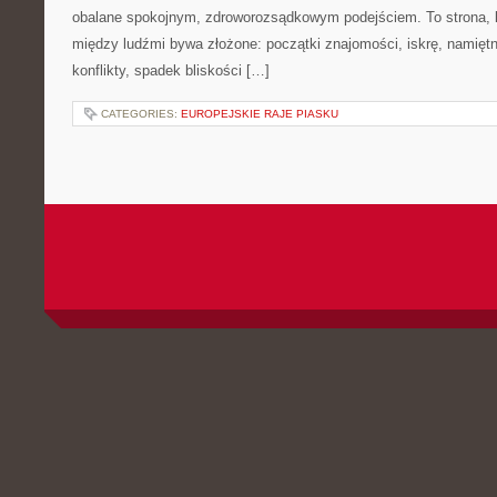
obalane spokojnym, zdroworozsądkowym podejściem. To strona, k
między ludźmi bywa złożone: początki znajomości, iskrę, namiętn
konflikty, spadek bliskości […]
CATEGORIES:
EUROPEJSKIE RAJE PIASKU