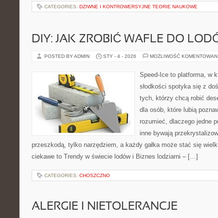
CATEGORIES:
DZIWNE I KONTROWERSYJNE TEORIE NAUKOWE
DIY: JAK ZROBIĆ WAFLE DO LO
POSTED BY ADMIN
STY - 4 - 2026
MOŻLIWOŚĆ KOMENTOWAN
Speed-Ice to platforma, w 
słodkości spotyka się z do
tych, którzy chcą robić de
dla osób, które lubią pozna
rozumieć, dlaczego jedne 
inne bywają przekrystalizow
przeszkodą, tylko narzędziem, a każdy gałka może stać się wiel
ciekawe to Trendy w świecie lodów i Biznes lodziarni – […]
CATEGORIES:
CHOSZCZNO
ALERGIE I NIETOLERANCJE