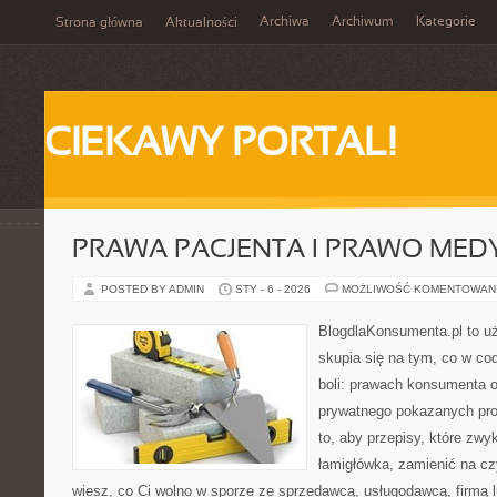
Archiwa
Archiwum
Kategorie
Strona główna
Aktualności
CIEKAWY PORTAL!
PRAWA PACJENTA I PRAWO MED
POSTED BY ADMIN
STY - 6 - 2026
MOŻLIWOŚĆ KOMENTOWAN
BlogdlaKonsumenta.pl to uż
skupia się na tym, co w co
boli: prawach konsumenta o
prywatnego pokazanych pro
to, aby przepisy, które zwy
łamigłówka, zamienić na czy
wiesz, co Ci wolno w sporze ze sprzedawcą, usługodawcą, firmą 