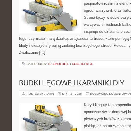
pasjonatów roślin i zieleni,
ogród, warzywnik oraz balk
Strona łączy w sobie bazę 
warzywach i roślinach balk
inspiruje do działania przez
tego, czy masz małą działkę, znajdziesz tu treści, które pomogą
błędy i cieszyć się bujną zielenią bez zbędnego stresu. Polecamy
Zwalczanie […]
CATEGORIES:
TECHNOLOGIE I KONSTRUKCJE
BUDKI LĘGOWE I KARMNIKI DIY
POSTED BY ADMIN
STY - 4 - 2026
MOŻLIWOŚĆ KOMENTOWAN
Kury i Koguty to kompendiu
opanować świat domowej ho
pierwszych kroków z kuram
piskląt, aż po utrzymanie 