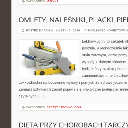
CATEGORIES:
MUZYKA
OMLETY, NALEŚNIKI, PLACKI, PIE
POSTED BY ADMIN
STY - 5 - 2026
MOŻLIWOŚĆ KOMENTOWAN
Lekkowkuchni to zakątek dl
pysznie, a jednocześnie lek
stylu zdrowym, gdzie pomys
wygodę z dobrym składem. 
tych, którzy szukają lekkic
zamienników, a także zdro
Lekkowkuchni są codzienne wybory i pomysł, że zdrowe jedzenie
Zamiast sztywnych zasad pojawia się praktyczne podejście: mniej
czytelnych […]
CATEGORIES:
SPRZĘT I TECHNOLOGIA
DIETA PRZY CHOROBACH TARCZ