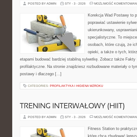
POSTED BY ADMIN
STY - 3 - 2026
MOŻLIWOŚĆ KOMENTOWAN
Korekcja Wad Postawy to pr
poprawiać ustawienie sylwe
ukierunkowany, usprawniani
specjalistyczne. To miejsc
osobach, które czują, że ic
opieki, a także o tych, któ
etapami budować bardziej stabilną sylwetkę. Zobacz także Fakty i
profilaktyczne. Na stronie znajdziesz rozbudowane materiały o ty
postawy i dlaczego […]
CATEGORIES:
PROFILAKTYKA I HIGIENA WZROKU
TRENING INTERWAŁOWY (HIIT)
POSTED BY ADMIN
STY - 3 - 2026
MOŻLIWOŚĆ KOMENTOWAN
Fitness Station to praktycz
które chcą zbudować lepsz