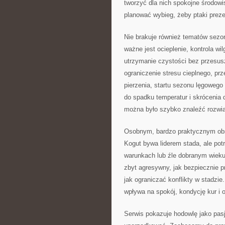
tworzyć dla nich spokojne środowis
planować wybieg, żeby ptaki preze
Nie brakuje również tematów sezo
ważne jest ocieplenie, kontrola w
utrzymanie czystości bez przesusz
ograniczenie stresu cieplnego, prz
pierzenia, startu sezonu lęgowego
do spadku temperatur i skrócenia 
można było szybko znaleźć rozwią
Osobnym, bardzo praktycznym ob
Kogut bywa liderem stada, ale pot
warunkach lub źle dobranym wieku
zbyt agresywny, jak bezpiecznie 
jak ograniczać konflikty w stadzie
wpływa na spokój, kondycję kur i 
Serwis pokazuje hodowlę jako pasj