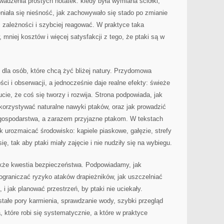
dzenia prostych notatek: kiedy była wymiana ściółki,
eniała się nieśność, jak zachowywało się stado po zmianie
ć zależności i szybciej reagować. W praktyce taka
mniej kosztów i więcej satysfakcji z tego, że ptaki są w
e dla osób, które chcą żyć bliżej natury. Przydomowa
ci i obserwacji, a jednocześnie daje realne efekty: świeże
ucie, że coś się tworzy i rozwija. Strona podpowiada, jak
korzystywać naturalne nawyki ptaków, oraz jak prowadzić
a gospodarstwa, a zarazem przyjazne ptakom. W tekstach
ak urozmaicać środowisko: kąpiele piaskowe, gałęzie, strefy
ę, tak aby ptaki miały zajęcie i nie nudziły się na wybiegu.
akże kwestia bezpieczeństwa. Podpowiadamy, jak
 ograniczać ryzyko ataków drapieżników, jak uszczelniać
 i jak planować przestrzeń, by ptaki nie uciekały.
tałe pory karmienia, sprawdzanie wody, szybki przegląd
a, które robi się systematycznie, a które w praktyce