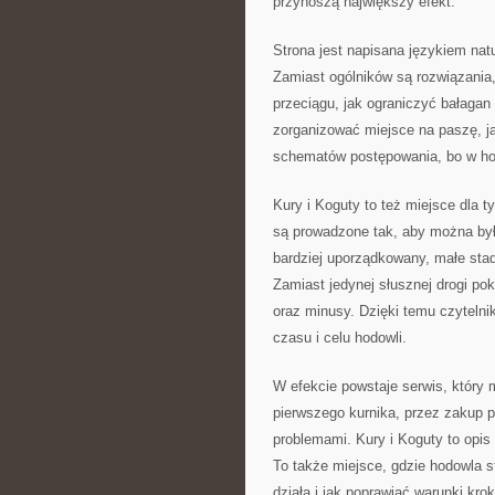
przynoszą największy efekt.
Strona jest napisana językiem nat
Zamiast ogólników są rozwiązania,
przeciągu, jak ograniczyć bałagan 
zorganizować miejsce na paszę, ja
schematów postępowania, bo w hod
Kury i Koguty to też miejsce dla t
są prowadzone tak, aby można było
bardziej uporządkowany, małe sta
Zamiast jedynej słusznej drogi po
oraz minusy. Dzięki temu czyteln
czasu i celu hodowli.
W efekcie powstaje serwis, który
pierwszego kurnika, przez zakup p
problemami. Kury i Koguty to opis
To także miejsce, gdzie hodowla st
działa i jak poprawiać warunki kro