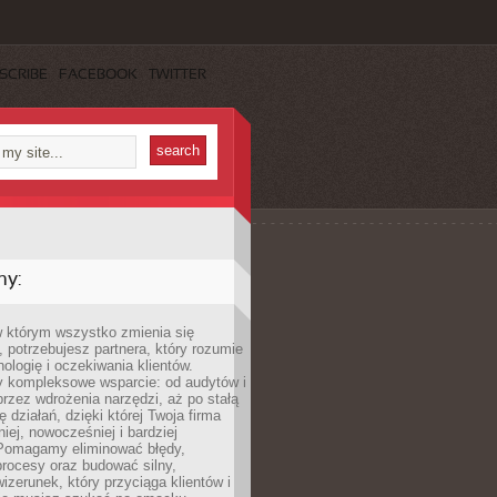
SCRIBE
FACEBOOK
TWITTER
my:
w którym wszystko zmienia się
 potrzebujesz partnera, który rozumie
nologię i oczekiwania klientów.
 kompleksowe wsparcie: od audytów i
 przez wdrożenia narzędzi, aż po stałą
 działań, dzięki której Twoja firma
niej, nowocześniej i bardziej
Pomagamy eliminować błędy,
rocesy oraz budować silny,
izerunek, który przyciąga klientów i