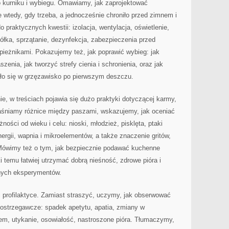
o kurniku i wybiegu. Omawiamy, jak zaprojektować
e wtedy, gdy trzeba, a jednocześnie chroniło przed zimnem i
o praktycznych kwestii: izolacja, wentylacja, oświetlenie,
ółka, sprzątanie, dezynfekcja, zabezpieczenia przed
pieżnikami. Pokazujemy też, jak poprawić wybieg: jak
zenia, jak tworzyć strefy cienia i schronienia, oraz jak
ało się w grzęzawisko po pierwszym deszczu.
e, w treściach pojawia się dużo praktyki dotyczącej karmy,
aśniamy różnice między paszami, wskazujemy, jak oceniać
ności od wieku i celu: nioski, młodzież, pisklęta, ptaki
ergii, wapnia i mikroelementów, a także znaczenie gritów,
. Mówimy też o tym, jak bezpiecznie podawać kuchenne
ki temu łatwiej utrzymać dobrą nieśność, zdrowe pióra i
nych eksperymentów.
profilaktyce. Zamiast straszyć, uczymy, jak obserwować
 ostrzegawcze: spadek apetytu, apatia, zmiany w
m, utykanie, osowiałość, nastroszone pióra. Tłumaczymy,