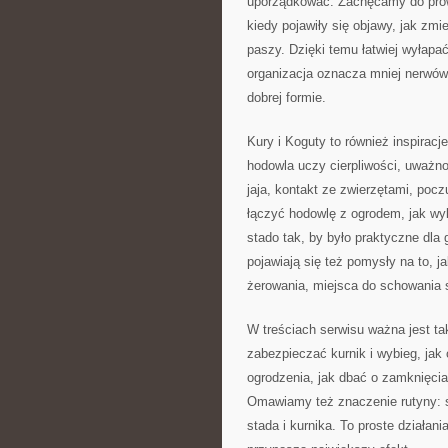
uporządkować. Zachęcamy do prowa
kiedy pojawiły się objawy, jak zmi
paszy. Dzięki temu łatwiej wyłapa
organizacja oznacza mniej nerwów, 
dobrej formie.
Kury i Koguty to również inspiracj
hodowla uczy cierpliwości, uważnoś
jaja, kontakt ze zwierzętami, pocz
łączyć hodowlę z ogrodem, jak wy
stado tak, by było praktyczne dl
pojawiają się też pomysły na to, j
żerowania, miejsca do schowania si
W treściach serwisu ważna jest t
zabezpieczać kurnik i wybieg, jak
ogrodzenia, jak dbać o zamknięcia,
Omawiamy też znaczenie rutyny: s
stada i kurnika. To proste działani