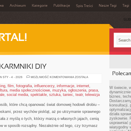
iwa
Archiwum
Kategorie
Publikacje
Nasze Tagi
Tagi
Spis Treści
SUB
RTAL!
KARMNIKI DIY
Poleca
BUDKI
 STY - 4 - 2026
MOŻLIWOŚĆ KOMENTOWANIA
ZOSTAŁA
LĘGOWE
I
ting
,
film
,
fotografia
,
influencerzy
,
informacje
,
internet
,
KARMNIKI
W świecie, 
ltura
,
media społecznościowe
,
muzyka
,
ogłoszenia
DIY
,
prasa
,
dynamicznie,
ale
,
social media
,
spektakle
,
sztuka
,
taniec
,
teatr
,
telewizja
biznes, tech
Dostarczamy
osób, które chcą opanować świat domowej hodowli drobiu –
konsultacji,
optymalizację
oskami, przez wychów piskląt, aż po utrzymanie sprawnego
działa spraw
zyskownie. 
tała z myślą o tych, którzy marzą o własnych jajach, cenią
usprawniać p
ów w sposób rozsądny. Niezależnie od tego, czy trzymasz
wiarygodny w