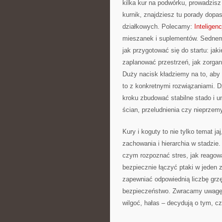
kilka kur na podwórku, prowadzis
kurnik, znajdziesz tu porady dopa
działkowych. Polecamy:
Inteligen
mieszanek i suplementów. Sednem 
jak przygotować się do startu: jak
zaplanować przestrzeń, jak zorga
Duży nacisk kładziemy na to, aby 
to z konkretnymi rozwiązaniami. 
kroku zbudować stabilne stado i u
ścian, przeludnienia czy nieprzem
Kury i koguty to nie tylko temat ja
zachowania i hierarchia w stadzie.
czym rozpoznać stres, jak reagow
bezpiecznie łączyć ptaki w jeden 
zapewniać odpowiednią liczbę grzęd
bezpieczeństwo. Zwracamy uwagę na
wilgoć, hałas – decydują o tym, c