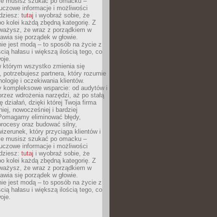
Nie musisz szukać po omacku –
uczowe informacje i możliwości
jdziesz:
tutaj
i wyobraź sobie, że
o kolei każdą zbędną kategorię. Z
ażysz, że wraz z porządkiem w
awia się porządek w głowie.
ie jest modą – to sposób na życie z
ścią hałasu i większą ilością tego, co
oje.
w którym wszystko zmienia się
 potrzebujesz partnera, który rozumie
nologię i oczekiwania klientów.
 kompleksowe wsparcie: od audytów i
 przez wdrożenia narzędzi, aż po stałą
 działań, dzięki której Twoja firma
niej, nowocześniej i bardziej
Pomagamy eliminować błędy,
rocesy oraz budować silny,
izerunek, który przyciąga klientów i
Nie musisz szukać po omacku –
uczowe informacje i możliwości
jdziesz:
tutaj
i wyobraź sobie, że
o kolei każdą zbędną kategorię. Z
ażysz, że wraz z porządkiem w
awia się porządek w głowie.
ie jest modą – to sposób na życie z
ścią hałasu i większą ilością tego, co
oje.