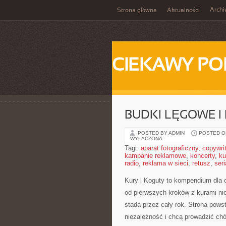
Arch
Strona główna
Aktualności
CIEKAWY PO
BUDKI LĘGOWE I 
POSTED BY ADMIN
POSTED ON
WYŁĄCZONA
Tagi:
aparat fotograficzny
,
copywri
kampanie reklamowe
,
koncerty
,
ku
radio
,
reklama w sieci
,
retusz
,
seri
Kury i Koguty to kompendium dla 
od pierwszych kroków z kurami ni
stada przez cały rok. Strona pows
niezależność i chcą prowadzić ch