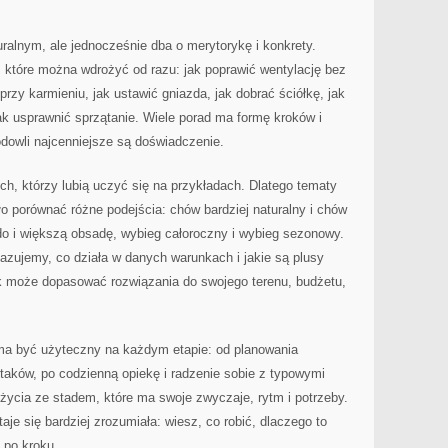
uralnym, ale jednocześnie dba o merytorykę i konkrety.
 które można wdrożyć od razu: jak poprawić wentylację bez
przy karmieniu, jak ustawić gniazda, jak dobrać ściółkę, jak
k usprawnić sprzątanie. Wiele porad ma formę kroków i
owli najcenniejsze są doświadczenie.
ych, którzy lubią uczyć się na przykładach. Dlatego tematy
 porównać różne podejścia: chów bardziej naturalny i chów
do i większą obsadę, wybieg całoroczny i wybieg sezonowy.
kazujemy, co działa w danych warunkach i jakie są plusy
ik może dopasować rozwiązania do swojego terenu, budżetu,
 ma być użyteczny na każdym etapie: od planowania
taków, po codzienną opiekę i radzenie sobie z typowymi
 życia ze stadem, które ma swoje zwyczaje, rytm i potrzeby.
aje się bardziej zrozumiała: wiesz, co robić, dlaczego to
k po kroku.