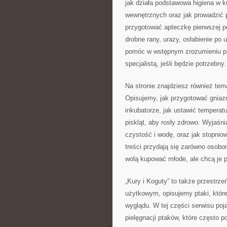
jak działa podstawowa higiena w k
wewnętrznych oraz jak prowadzić p
przygotować apteczkę pierwszej p
drobne rany, urazy, osłabienie po
pomóc w wstępnym zrozumieniu pr
specjalistą, jeśli będzie potrzebny.
Na stronie znajdziesz również t
Opisujemy, jak przygotować gniaz
inkubatorze, jak ustawić temperatu
piskląt, aby rosły zdrowo. Wyjaśni
czystość i wodę, oraz jak stopni
treści przydają się zarówno osobo
wolą kupować młode, ale chcą je 
„Kury i Koguty” to także przestr
użytkowym, opisujemy ptaki, które
wyglądu. W tej części serwisu poj
pielęgnacji ptaków, które często 