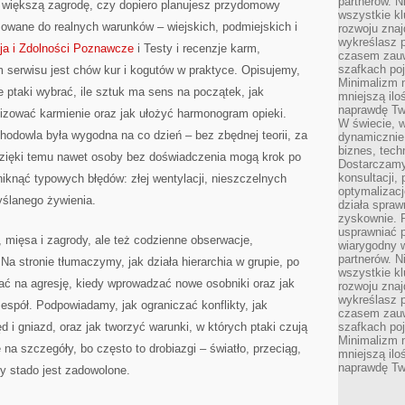
partnerów. 
z większą zagrodę, czy dopiero planujesz przydomowy
wszystkie kl
sowane do realnych warunków – wiejskich, podmiejskich i
rozwoju zna
wykreślasz p
cja i Zdolności Poznawcze
i Testy i recenzje karm,
czasem zauw
szafkach poj
serwisu jest chów kur i kogutów w praktyce. Opisujemy,
Minimalizm n
ie ptaki wybrać, ile sztuk ma sens na początek, jak
mniejszą ilo
naprawdę Tw
nizować karmienie oraz jak ułożyć harmonogram opieki.
W świecie, 
hodowla była wygodna na co dzień – bez zbędnej teorii, za
dynamicznie,
biznes, tech
Dzięki temu nawet osoby bez doświadczenia mogą krok po
Dostarczamy
konsultacji,
niknąć typowych błędów: złej wentylacji, nieszczelnych
optymalizację
yślanego żywienia.
działa spraw
zyskownie. 
usprawniać p
j, mięsa i zagrody, ale też codzienne obserwacje,
wiarygodny w
partnerów. 
 Na stronie tłumaczymy, jak działa hierarchia w grupie, po
wszystkie kl
ać na agresję, kiedy wprowadzać nowe osobniki oraz jak
rozwoju zna
wykreślasz p
zespół. Podpowiadamy, jak ograniczać konflikty, jak
czasem zauw
 i gniazd, oraz jak tworzyć warunki, w których ptaki czują
szafkach poj
Minimalizm n
 szczegóły, bo często to drobiazgi – światło, przeciąg,
mniejszą ilo
naprawdę Tw
zy stado jest zadowolone.