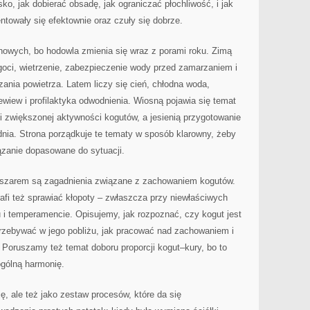
ko, jak dobierać obsadę, jak ograniczać płochliwość, i jak
ntowały się efektownie oraz czuły się dobrze.
nowych, bo hodowla zmienia się wraz z porami roku. Zimą
ilgoci, wietrzenie, zabezpieczenie wody przed zamarzaniem i
ania powietrza. Latem liczy się cień, chłodna woda,
ewiew i profilaktyka odwodnienia. Wiosną pojawia się temat
 i zwiększonej aktywności kogutów, a jesienią przygotowanie
dnia. Strona porządkuje te tematy w sposób klarowny, żeby
zanie dopasowane do sytuacji.
szarem są zagadnienia związane z zachowaniem kogutów.
rafi też sprawiać kłopoty – zwłaszcza przy niewłaściwych
 i temperamencie. Opisujemy, jak rozpoznać, czy kogut jest
przebywać w jego pobliżu, jak pracować nad zachowaniem i
. Poruszamy też temat doboru proporcji kogut–kury, bo to
ogólną harmonię.
ę, ale też jako zestaw procesów, które da się