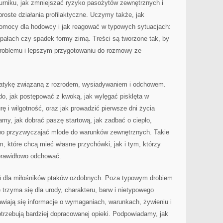
urniku, jak zmniejszać ryzyko pasożytów zewnętrznych i
roste działania profilaktyczne. Uczymy także, jak
omocy dla hodowcy i jak reagować w typowych sytuacjach:
 upałach czy spadek formy zimą. Treści są tworzone tak, by
oblemu i lepszym przygotowaniu do rozmowy ze
ematykę związaną z rozrodem, wysiadywaniem i odchowem.
do, jak postępować z kwoką, jak wylęgać pisklęta w
rę i wilgotność, oraz jak prowadzić pierwsze dni życia
amy, jak dobrać paszę startową, jak zadbać o ciepło,
owo przyzwyczajać młode do warunków zewnętrznych. Takie
m, które chcą mieć własne przychówki, jak i tym, którzy
prawidłowo odchować.
zeń dla miłośników ptaków ozdobnych. Poza typowym drobiem
 trzyma się dla urody, charakteru, barw i nietypowego
awiają się informacje o wymaganiach, warunkach, żywieniu i
potrzebują bardziej dopracowanej opieki. Podpowiadamy, jak