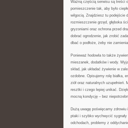
Ważną częścią serwisu są treści 
pomieszczenie tak, aby było ciepł
wilgocią. Znajdziesz tu podejście d
rozmieszczenie grzęd, głęboka ści
gryzoniami oraz ochrona przed dra
dobrać ogrodzenie, jak zrobić zadas
dbać o podłoże, żeby nie zamieni
Ponieważ hodowla to także żywieni
mieszanek, dodatków i wody. Wyj
skład, jak układać żywienie w zależ
ozdobne. Opisujemy rolę białka, en
ziół oraz naturalnych uzupełnień
resztki i czego lepiej unikać. Dzię
mocną kondycję – bez niepotrzeb
Dużą uwagę poświęcamy zdrowiu i 
ptaki i szybko wychwycić sygnały
odchodach, problemy z oddychanie