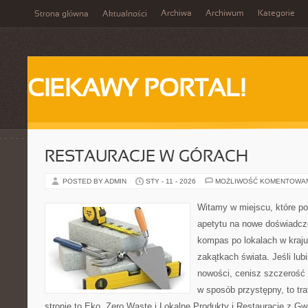
Archiwa
Archiwum
Kategorie
Strona główna
Aktualności
CIEKAWY PORTAL!
RESTAURACJE W GÓRACH
POSTED BY ADMIN
STY - 11 - 2026
MOŻLIWOŚĆ KOMENTOWA
Witamy w miejscu, które po
apetytu na nowe doświadcze
kompas po lokalach w kraju
zakątkach świata. Jeśli lub
nowości, cenisz szczerość 
w sposób przystępny, to tra
stronie to Eko, Zero Waste i Lokalne Produkty i Restauracje z Gwi