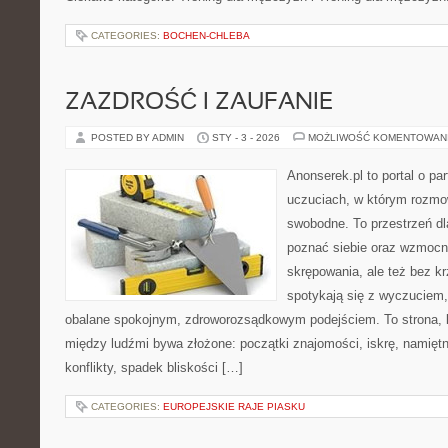
CATEGORIES:
BOCHEN-CHLEBA
ZAZDROŚĆ I ZAUFANIE
POSTED BY ADMIN
STY - 3 - 2026
MOŻLIWOŚĆ KOMENTOWAN
Anonserek.pl to portal o par
uczuciach, w którym rozmow
swobodne. To przestrzeń dla
poznać siebie oraz wzmocn
skrępowania, ale też bez krz
spotykają się z wyczuciem,
obalane spokojnym, zdroworozsądkowym podejściem. To strona, k
między ludźmi bywa złożone: początki znajomości, iskrę, namiętn
konflikty, spadek bliskości […]
CATEGORIES:
EUROPEJSKIE RAJE PIASKU