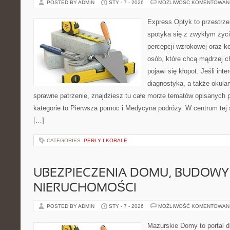
POSTED BY ADMIN
STY - 7 - 2026
MOŻLIWOŚĆ KOMENTOWAN
Express Optyk to przestrze
spotyka się z zwykłym życ
percepcji wzrokowej oraz k
osób, które chcą mądrzej c
pojawi się kłopot. Jeśli int
diagnostyka, a także okular
sprawne patrzenie, znajdziesz tu całe morze tematów opisanych 
kategorie to Pierwsza pomoc i Medycyna podróży. W centrum tej st
[…]
CATEGORIES:
PERŁY I KORALE
UBEZPIECZENIA DOMU, BUDOWY 
NIERUCHOMOŚCI
POSTED BY ADMIN
STY - 7 - 2026
MOŻLIWOŚĆ KOMENTOWAN
Mazurskie Domy to portal d