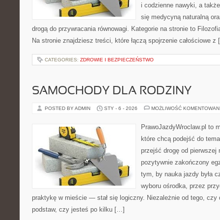
i codzienne nawyki, a także 
się medycyną naturalną or
drogą do przywracania równowagi. Kategorie na stronie to Filozo
Na stronie znajdziesz treści, które łączą spojrzenie całościowe z 
CATEGORIES:
ZDROWIE I BEZPIECZEŃSTWO
SAMOCHODY DLA RODZINY
POSTED BY ADMIN
STY - 6 - 2026
MOŻLIWOŚĆ KOMENTOWAN
PrawoJazdyWroclaw.pl to m
które chcą podejść do tema
przejść drogę od pierwszej 
pozytywnie zakończony egz
tym, by nauka jazdy była c
wyboru ośrodka, przez przyg
praktykę w mieście — stał się logiczny. Niezależnie od tego, czy
podstaw, czy jesteś po kilku […]