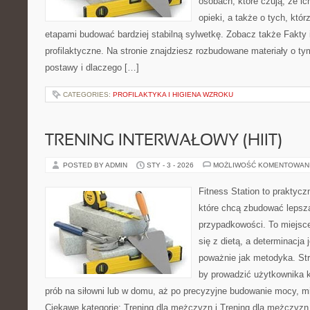
osobach, które czują, że ic
opieki, a także o tych, któ
etapami budować bardziej stabilną sylwetkę. Zobacz także Fakty i
profilaktyczne. Na stronie znajdziesz rozbudowane materiały o ty
postawy i dlaczego […]
CATEGORIES:
PROFILAKTYKA I HIGIENA WZROKU
TRENING INTERWAŁOWY (HIIT)
POSTED BY ADMIN
STY - 3 - 2026
MOŻLIWOŚĆ KOMENTOWAN
Fitness Station to praktycz
które chcą zbudować lepsz
przypadkowości. To miejsce
się z dietą, a determinacja
poważnie jak metodyka. Str
by prowadzić użytkownika k
prób na siłowni lub w domu, aż po precyzyjne budowanie mocy, mi
Ciekawe kategorie: Trening dla mężczyzn i Trening dla mężczyzn