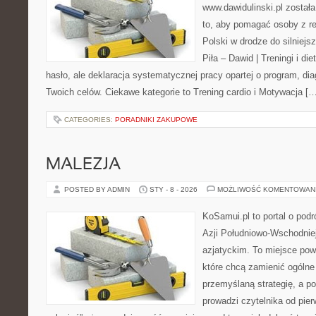
www.dawidulinski.pl został
to, aby pomagać osoby z reg
Polski w drodze do silniejs
Piła – Dawid | Treningi i die
hasło, ale deklaracja systematycznej pracy opartej o program, dia
Twoich celów. Ciekawe kategorie to Trening cardio i Motywacja [
CATEGORIES:
PORADNIKI ZAKUPOWE
MALEZJA
POSTED BY ADMIN
STY - 8 - 2026
MOŻLIWOŚĆ KOMENTOWAN
KoSamui.pl to portal o podr
Azji Południowo-Wschodniej 
azjatyckim. To miejsce pow
które chcą zamienić ogólne
przemyślaną strategię, a p
prowadzi czytelnika od pie