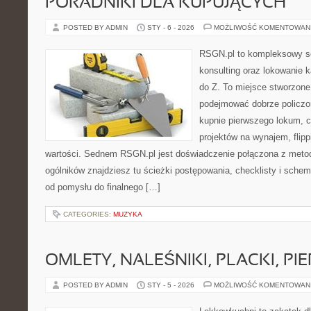
PORADNIKI DLA KUPUJĄCYCH
POSTED BY ADMIN
STY - 6 - 2026
MOŻLIWOŚĆ KOMENTOWAN
RSGN.pl to kompleksowy se
konsulting oraz lokowanie 
do Z. To miejsce stworzone
podejmować dobrze policzon
kupnie pierwszego lokum, c
projektów na wynajem, flipp
wartości. Sednem RSGN.pl jest doświadczenie połączona z metod
ogólników znajdziesz tu ścieżki postępowania, checklisty i schem
od pomysłu do finalnego […]
CATEGORIES:
MUZYKA
OMLETY, NALEŚNIKI, PLACKI, PIE
POSTED BY ADMIN
STY - 5 - 2026
MOŻLIWOŚĆ KOMENTOWAN