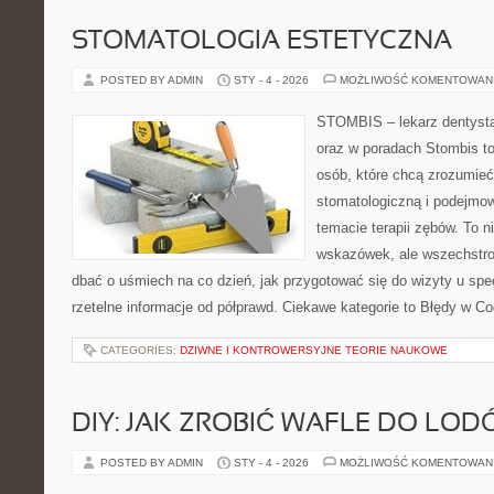
STOMATOLOGIA ESTETYCZNA
POSTED BY ADMIN
STY - 4 - 2026
MOŻLIWOŚĆ KOMENTOWAN
STOMBIS – lekarz dentysta
oraz w poradach Stombis to
osób, które chcą zrozumieć 
stomatologiczną i podejmo
temacie terapii zębów. To ni
wskazówek, ale wszechstro
dbać o uśmiech na co dzień, jak przygotować się do wizyty u specj
rzetelne informacje od półprawd. Ciekawe kategorie to Błędy w Co
CATEGORIES:
DZIWNE I KONTROWERSYJNE TEORIE NAUKOWE
DIY: JAK ZROBIĆ WAFLE DO LO
POSTED BY ADMIN
STY - 4 - 2026
MOŻLIWOŚĆ KOMENTOWAN