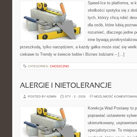
Speed-Ice to platforma, w 
słodkości spotyka się z do
tych, którzy chcą robić de
dla osób, które lubią pozna
rozumieć, dlaczego jedne 
inne bywają przekrystalizow
przeszkodą, tylko narzędziem, a każdy gałka może stać się wiel
ciekawe to Trendy w świecie lodów i Biznes lodziarni – […]
CATEGORIES:
CHOSZCZNO
ALERGIE I NIETOLERANCJE
POSTED BY ADMIN
STY - 3 - 2026
MOŻLIWOŚĆ KOMENTOWAN
Korekcja Wad Postawy to pr
poprawiać ustawienie sylwe
ukierunkowany, usprawniani
specjalistyczne. To miejsc