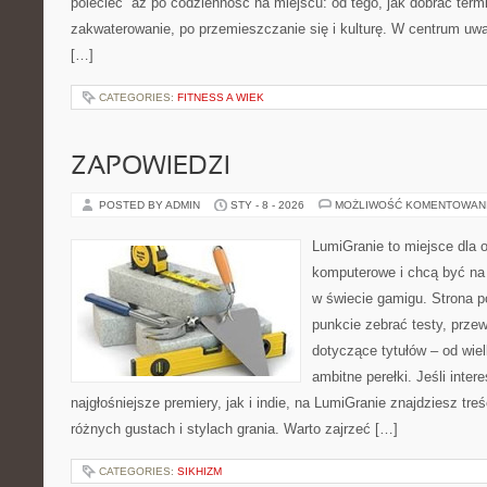
polecieć” aż po codzienność na miejscu: od tego, jak dobrać term
zakwaterowanie, po przemieszczanie się i kulturę. W centrum uwag
[…]
CATEGORIES:
FITNESS A WIEK
ZAPOWIEDZI
POSTED BY ADMIN
STY - 8 - 2026
MOŻLIWOŚĆ KOMENTOWAN
LumiGranie to miejsce dla o
komputerowe i chcą być na 
w świecie gamigu. Strona p
punkcie zebrać testy, prze
dotyczące tytułów – od wiel
ambitne perełki. Jeśli inter
najgłośniejsze premiery, jak i indie, na LumiGranie znajdziesz tr
różnych gustach i stylach grania. Warto zajrzeć […]
CATEGORIES:
SIKHIZM