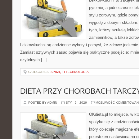
Lekkowkuchni to zakątek dl
pysznie, a jednocześnie lek
stylu zdrowym, gdzie pomys
wygodę z dobrym składem. 
tych, którzy szukają lekkic
zamienników, a także zdro
Lekkowkuchni są codzienne wybory i pomysł, że zdrowe jedzenie
Zamiast sztywnych zasad pojawia się praktyczne podejście: mniej
czytelnych […]
CATEGORIES:
SPRZĘT I TECHNOLOGIA
DIETA PRZY CHOROBACH TARCZ
POSTED BY ADMIN
STY - 5 - 2026
MOŻLIWOŚĆ KOMENTOWAN
OKdieta.pl to miejsce, w k
spotyka się z codziennością
który obiecuje magiczne efe
przestrzeń nastawiona na o