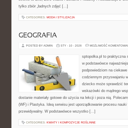
tylko zbiór „ładnych zdjęć […]
CATEGORIES:
MODA I STYLIZACJA
GEOGRAFIA
POSTED BY ADMIN
STY - 10 - 2026
MOŻLIWOŚĆ KOMENTOWA
sptopolka.pl to praktyczna
w podstawówce najważniejsz
podpowiedziom na ciekawe 
codziennym przyswajaniu w
dziecko może sprawdzić te
wskazówki do mądrego wsp
dostanie materiały gotowe do użycia na lekcji i poza nią. Polec
(WF) i Plastyka. Ideą serwisu jest uporządkowanie procesu nauki t
przewidywalny. W podstawówce wszystko […]
CATEGORIES:
KWIATY I KOMPOZYCJE ROŚLINNE