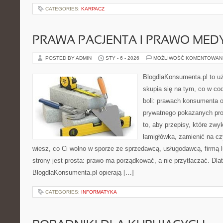
CATEGORIES:
KARPACZ
PRAWA PACJENTA I PRAWO MED
POSTED BY ADMIN
STY - 6 - 2026
MOŻLIWOŚĆ KOMENTOWAN
BlogdlaKonsumenta.pl to uż
skupia się na tym, co w co
boli: prawach konsumenta o
prywatnego pokazanych pro
to, aby przepisy, które zwy
łamigłówka, zamienić na czy
wiesz, co Ci wolno w sporze ze sprzedawcą, usługodawcą, firmą 
strony jest prosta: prawo ma porządkować, a nie przytłaczać. Dlat
BlogdlaKonsumenta.pl opierają […]
CATEGORIES:
INFORMATYKA