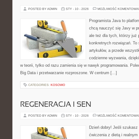
POSTED BY ADMIN
STY - 10 - 2026
MOŻLIWOŚĆ KOMENTOWA
Programista Java to platfo
chcą nauczyć się Javy w pr
ale też dla tych, którzy już
konkretnych rozwiązań. To 
artykułów, a przede wszystk
codzienne wyzwania, dzięki
w teorii, tylko od razu zamienia się w nawyk programowania. Pol
Big Data i przetwarzanie rozproszone. W centrum […]
CATEGORIES:
KOSOWO
REGENERACJA I SEN
POSTED BY ADMIN
STY - 10 - 2026
MOŻLIWOŚĆ KOMENTOWA
Dzień dobry! Jeśli szukasz 
ćwiczenia z dietą i realnym