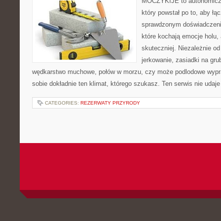
MOCZYKIJE to autonomiczny
który powstał po to, aby łą
sprawdzonym doświadczenie
które kochają emocje holu, 
skuteczniej. Niezależnie od
jerkowanie, zasiadki na gru
wędkarstwo muchowe, połów w morzu, czy może podlodowe wy
sobie dokładnie ten klimat, którego szukasz. Ten serwis nie udaj
CATEGORIES:
REZERWATY PRZYRODY