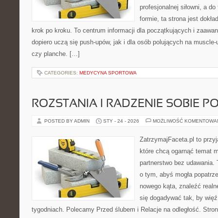
profesjonalnej siłowni, a d
formie, ta strona jest dokła
krok po kroku. To centrum informacji dla początkujących i zaawa
dopiero uczą się push-upów, jak i dla osób polujących na muscle-up
czy planche. […]
CATEGORIES:
MEDYCYNA SPORTOWA
ROZSTANIA I RADZENIE SOBIE P
POSTED BY ADMIN
STY - 24 - 2026
MOŻLIWOŚĆ KOMENTOWA
ZatrzymajFaceta.pl to przyj
które chcą ogarnąć temat mi
partnerstwo bez udawania. 
o tym, abyś mogła popatrze
nowego kąta, znaleźć real
się dogadywać tak, by więź 
tygodniach. Polecamy Przed ślubem i Relacje na odległość. Stron