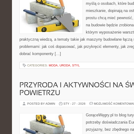
myślą o osobach, które bu
mieszkanie, dopinają na ost
prostu chcą mieć pewność,
na budowie będzie zrobiona
którym wyposażenie warszta
praktyczną wiedzą, a tematy takie jak maszyny budowlane łączą 
problemami: jak coś dopasować, jak przykręcić elementy, jak zre
dobrać komponenty […]
CATEGORIES:
MODA, URODA, STYL
PRZYRODA I AKTYWNOŚCI NA Ś
POWIETRZU
POSTED BY ADMIN
STY - 27 - 2026
MOŻLIWOŚĆ KOMENTOWA
GorąceWęgry.pl to blog tury
potrzeby doświadczania Eu
przyjazny, bez zbędnego na