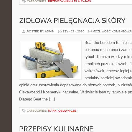
CATEGORIES:
PRZEWIDYWANIA DLA ŚWIATA
ZIOŁOWA PIELĘGNACJA SKÓRY
POSTED BY ADMIN
STY - 28 - 2026
MOŻLIWOŚĆ KOMENTOWA
Beat the boredom to miejsc
pokonać monotonię i zamie
rytuał. To baza wiedzy o k
emaliach paznokciowych. J
wskazówek, chcesz lepiej r
produkty bardziej świadomie
opinie oraz zestawienia dopasowane do różnych potrzeb, budżetów
Ciekawostki i Kosmetyki naturalne. W świecie beauty łatwo się p
Dlatego Beat the […]
CATEGORIES:
MARKI OBUWNICZE
PRZEPISY KULINARNE