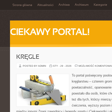
Archiwa
Archiwum
Kategorie
Strona główna
Aktualności
CIEKAWY PORTAL!
KRĘGLE
POSTED BY ADMIN
STY - 29 - 2026
MOŻLIWOŚĆ KOMENTOWA
To portal poświęcony poolo
kręglarstwu – czterem grom 
powtarzalność, opanowanie 
powstało dla osób, które ch
też dla tych, którzy mierz
ćwiczenia, wyższy poziom i
między innymi Znani zawodnicy i legendy sportu i Ciekawostki i n