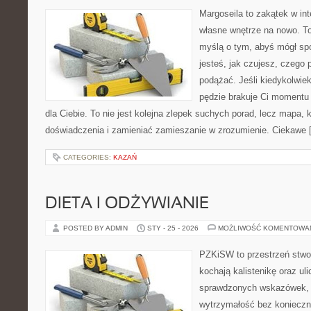
Margoseila to zakątek w in
własne wnętrze na nowo. To 
myślą o tym, abyś mógł sp
jesteś, jak czujesz, czego 
podążać. Jeśli kiedykolwie
pędzie brakuje Ci momentu n
dla Ciebie. To nie jest kolejna zlepek suchych porad, lecz mapa
doświadczenia i zamieniać zamieszanie w zrozumienie. Ciekawe 
CATEGORIES:
KAZAŃ
DIETA I ODŻYWIANIE
POSTED BY ADMIN
STY - 25 - 2026
MOŻLIWOŚĆ KOMENTOWA
PZKiSW to przestrzeń stwor
kochają kalistenikę oraz uli
sprawdzonych wskazówek,
wytrzymałość bez konieczn