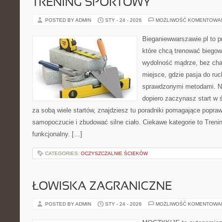
TRENING SPORTOWY
POSTED BY ADMIN
STY - 24 - 2026
MOŻLIWOŚĆ KOMENTOWA
Bieganiewwarszawie.pl to p
które chcą trenować biegowo
wydolność mądrze, bez chao
miejsce, gdzie pasja do ruc
sprawdzonymi metodami. Ni
dopiero zaczynasz start w 
za sobą wiele startów, znajdziesz tu poradniki pomagające popra
samopoczucie i zbudować silne ciało. Ciekawe kategorie to Treni
funkcjonalny. […]
CATEGORIES:
OCZYSZCZALNIE ŚCIEKÓW
ŁOWISKA ZAGRANICZNE
POSTED BY ADMIN
STY - 24 - 2026
MOŻLIWOŚĆ KOMENTOWA