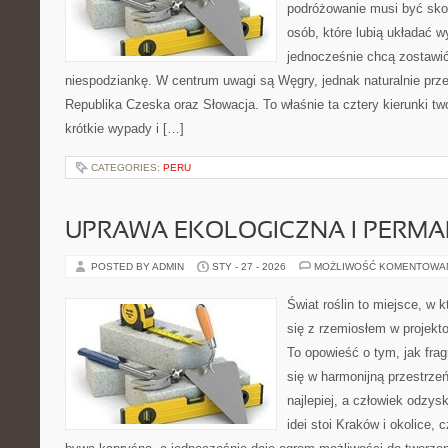
podróżowanie musi być sko
osób, które lubią układać w
jednocześnie chcą zostawić
niespodziankę. W centrum uwagi są Węgry, jednak naturalnie przew
Republika Czeska oraz Słowacja. To właśnie ta cztery kierunki t
krótkie wypady i […]
CATEGORIES:
PERU
UPRAWA EKOLOGICZNA I PERM
POSTED BY ADMIN
STY - 27 - 2026
MOŻLIWOŚĆ KOMENTOWA
Świat roślin to miejsce, w k
się z rzemiosłem w projekto
To opowieść o tym, jak fra
się w harmonijną przestrzeń,
najlepiej, a człowiek odzys
idei stoi Kraków i okolice, 