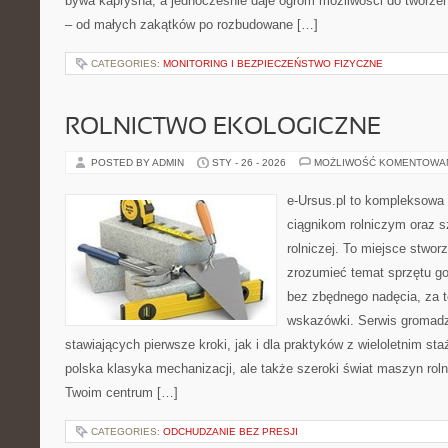
bywa kapryśna, a jednocześnie daje ogrom możliwości do tworze
– od małych zakątków po rozbudowane […]
CATEGORIES:
MONITORING I BEZPIECZEŃSTWO FIZYCZNE
ROLNICTWO EKOLOGICZNE
POSTED BY ADMIN
STY - 26 - 2026
MOŻLIWOŚĆ KOMENTOWA
e-Ursus.pl to kompleksowa
ciągnikom rolniczym oraz s
rolniczej. To miejsce stwor
zrozumieć temat sprzętu g
bez zbędnego nadęcia, za t
wskazówki. Serwis gromadzi
stawiających pierwsze kroki, jak i dla praktyków z wieloletnim sta
polska klasyka mechanizacji, ale także szeroki świat maszyn rol
Twoim centrum […]
CATEGORIES:
ODCHUDZANIE BEZ PRESJI