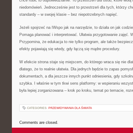
chce robić to odpowiedzialnie. To przestrzeń dla osób, które wol
niedomówień. Jednocześnie jest to przestrzeń dla tych, którzy 
standardy – w swojej klasie – bez niepotrzebnych napięć.
Jeżeli spojrzeć na IWspo jak na narzędzie, to działa on jak codz
Pomaga planować i interpretować. Ułatwia przygotowanie zajęć.
Przypomina, że edukacja to nie tylko program, ale także bezpiecz
efekty pojawiają się wtedy, gdy łączą się mądre procedury.
W efekcie strona staje się miejscem, do którego wraca się nie dlat
dlatego, że to realnie ułatwia. Dla jednych będzie to zapas pomys
dokumentach, a dla jeszcze innych punkt odniesienia, gdy szkolna
szybka. I właśnie w tym tkwi sens platformy: w wspieraniu wszys
była lepiej zorganizowana – krok po kroku, temat po temacie, roz
CATEGORIES:
PRZEWIDYWANIA DLA ŚWIATA
Comments are closed.