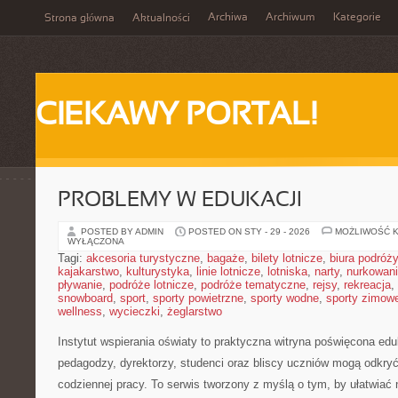
Archiwa
Archiwum
Kategorie
Strona główna
Aktualności
CIEKAWY PORTAL!
PROBLEMY W EDUKACJI
POSTED BY ADMIN
POSTED ON STY - 29 - 2026
MOŻLIWOŚĆ 
WYŁĄCZONA
Tagi:
akcesoria turystyczne
,
bagaże
,
bilety lotnicze
,
biura podróży
kajakarstwo
,
kulturystyka
,
linie lotnicze
,
lotniska
,
narty
,
nurkowan
pływanie
,
podróże lotnicze
,
podróże tematyczne
,
rejsy
,
rekreacja
,
snowboard
,
sport
,
sporty powietrzne
,
sporty wodne
,
sporty zimow
wellness
,
wycieczki
,
żeglarstwo
Instytut wspierania oświaty to praktyczna witryna poświęcona edu
pedagodzy, dyrektorzy, studenci oraz bliscy uczniów mogą odkryć
codziennej pracy. To serwis tworzony z myślą o tym, by ułatwiać 