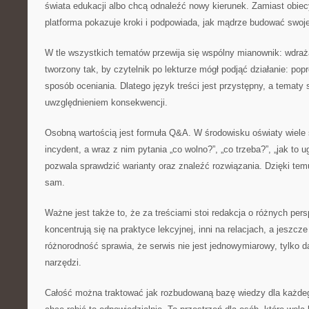
świata edukacji albo chcą odnaleźć nowy kierunek. Zamiast obie
platforma pokazuje kroki i podpowiada, jak mądrze budować swoj
W tle wszystkich tematów przewija się wspólny mianownik: wdraża
tworzony tak, by czytelnik po lekturze mógł podjąć działanie: po
sposób oceniania. Dlatego język treści jest przystępny, a tematy
uwzględnieniem konsekwencji.
Osobną wartością jest formuła Q&A. W środowisku oświaty wiele 
incydent, a wraz z nim pytania „co wolno?”, „co trzeba?”, „jak to 
pozwala sprawdzić warianty oraz znaleźć rozwiązania. Dzięki tem
sam.
Ważne jest także to, że za treściami stoi redakcja o różnych per
koncentrują się na praktyce lekcyjnej, inni na relacjach, a jeszcze
różnorodność sprawia, że serwis nie jest jednowymiarowy, tylko da
narzędzi.
Całość można traktować jak rozbudowaną bazę wiedzy dla każdego