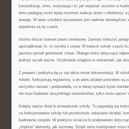
komunikację, stres, motywację i to, jak wspierać uczniom w tru
temu pedagog może lepiej rozumieć reakcje dzieci i młodzieży, a
energię. W wielu szkołach wyzwaniem jest nadmiar obowiązków, wi
wypalenia są na czasie.
Istotny obszar stanowi prawo oświatowe. Zamiast straszyć parag
uporządkować to, co wynika z ustaw. W świecie szkoły często licz
jasności potrafi generować chaos. Dlatego treści dotyczące odpo
praktyk są tak ważne. Użytkownik znajdzie tu wskazówki, jak dzia
Z prawem i praktyką łączy się także temat dokumentacji. W szko
notatki, funkcjonują regulaminy, a do wielu działań potrzebne są 
wszystko nazwać i podpowiada, co w danej sytuacji bywa standa
nie musi budować wszystkiego samodzielnie, tylko może oprzeć 
Kolejny ważny dział to prowadzenie szkoły. Tu pojawiają się treśc
za funkcjonowanie szkoły lub przedszkola: wdrażanie działań, ko
budowanie zespołu. W praktyce oznacza to podpowiedzi dotyczące 
„miękkie” elementy, jak rozmowy. Dzięki temu koordynator może l