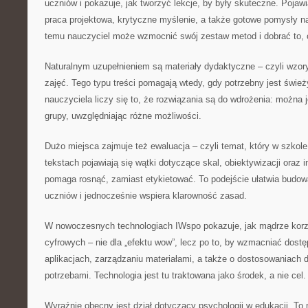
uczniów i pokazuje, jak tworzyć lekcje, by były skuteczne. Pojawia
praca projektowa, krytyczne myślenie, a także gotowe pomysły 
temu nauczyciel może wzmocnić swój zestaw metod i dobrać to, 
Naturalnym uzupełnieniem są materiały dydaktyczne – czyli wzory,
zajęć. Tego typu treści pomagają wtedy, gdy potrzebny jest świe
nauczyciela liczy się to, że rozwiązania są do wdrożenia: można 
grupy, uwzględniając różne możliwości.
Dużo miejsca zajmuje też ewaluacja – czyli temat, który w szkol
tekstach pojawiają się wątki dotyczące skal, obiektywizacji oraz i
pomaga rosnąć, zamiast etykietować. To podejście ułatwia budow
uczniów i jednocześnie wspiera klarowność zasad.
W nowoczesnych technologiach IWspo pokazuje, jak mądrze korz
cyfrowych – nie dla „efektu wow”, lecz po to, by wzmacniać dost
aplikacjach, zarządzaniu materiałami, a także o dostosowaniach 
potrzebami. Technologia jest tu traktowana jako środek, a nie cel.
Wyraźnie obecny jest dział dotyczący psychologii w edukacji. To