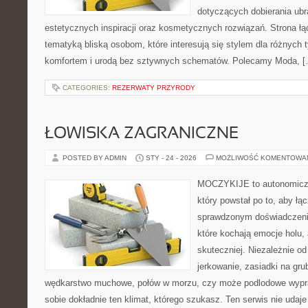
dotyczących dobierania ubr
estetycznych inspiracji oraz kosmetycznych rozwiązań. Strona łąc
tematyką bliską osobom, które interesują się stylem dla różnych 
komfortem i urodą bez sztywnych schematów. Polecamy Moda, 
CATEGORIES:
REZERWATY PRZYRODY
ŁOWISKA ZAGRANICZNE
POSTED BY ADMIN
STY - 24 - 2026
MOŻLIWOŚĆ KOMENTOWA
MOCZYKIJE to autonomiczny
który powstał po to, aby łą
sprawdzonym doświadczenie
które kochają emocje holu, 
skuteczniej. Niezależnie od
jerkowanie, zasiadki na gru
wędkarstwo muchowe, połów w morzu, czy może podlodowe wy
sobie dokładnie ten klimat, którego szukasz. Ten serwis nie udaj