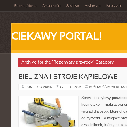
Archiwa
Archiwum
Kategorie
Strona główna
Aktualności
CIEKAWY PORTAL!
Archive for the ‘Rezerwaty przyrody’ Category
BIELIZNA I STROJE KĄPIELOWE
POSTED BY ADMIN
CZE - 16 - 2026
MOŻLIWOŚĆ KOMENTOWA
Serwis lifestylowy poświęcon
kosmetykom, makijażowi or
wygląd dla osób, które chcą
od sylwetki. To miejsce st
czytelnikach, którzy szuka