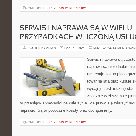
CATEGORIES:
REZERWATY PRZYRODY
SERWIS I NAPRAWA SĄ W WIELU
PRZYPADKACH WLICZONĄ USŁU
POSTED BY ADMIN
PAŹ - 5 - 2025
MOŻLIWOŚĆ KOMENTOWAN
Serwis i naprawa są często
naprawa są niejednokrotnie 
następuje zakup pieca gaz
towar na lata oraz kupuje s
wydajny. Jeśli rodzinę stać
znacznie większą pulę pien
to przenigdy sprawności na całe życie. Ma prawo się zdarzyć sytu
naprawić. Są to poboczne koszty oraz obciążenie […]
CATEGORIES:
REZERWATY PRZYRODY