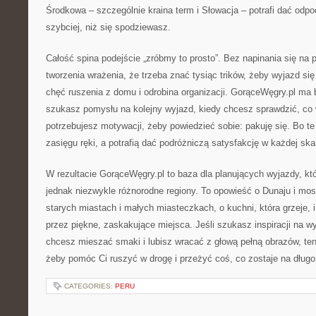
Środkowa – szczególnie kraina term i Słowacja – potrafi dać odpo
szybciej, niż się spodziewasz.
Całość spina podejście „zróbmy to prosto”. Bez napinania się na 
tworzenia wrażenia, że trzeba znać tysiąc trików, żeby wyjazd si
chęć ruszenia z domu i odrobina organizacji. GorąceWęgry.pl ma
szukasz pomysłu na kolejny wyjazd, kiedy chcesz sprawdzić, co 
potrzebujesz motywacji, żeby powiedzieć sobie: pakuję się. Bo te 
zasięgu ręki, a potrafią dać podróżniczą satysfakcję w każdej skal
W rezultacie GorąceWęgry.pl to baza dla planujących wyjazdy, któ
jednak niezwykle różnorodne regiony. To opowieść o Dunaju i mos
starych miastach i małych miasteczkach, o kuchni, która grzeje, i
przez piękne, zaskakujące miejsca. Jeśli szukasz inspiracji na 
chcesz mieszać smaki i lubisz wracać z głową pełną obrazów, ten p
żeby pomóc Ci ruszyć w drogę i przeżyć coś, co zostaje na długo
CATEGORIES:
PERU