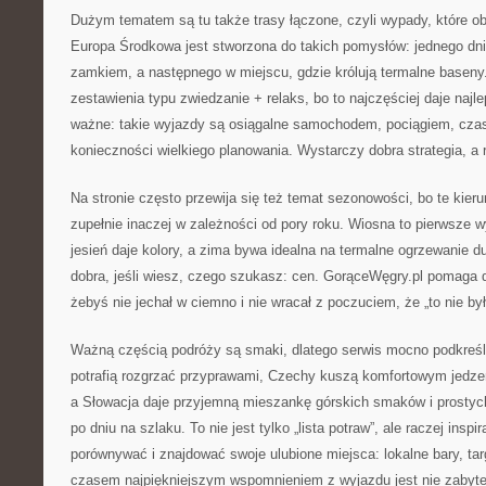
Dużym tematem są tu także trasy łączone, czyli wypady, które obe
Europa Środkowa jest stworzona do takich pomysłów: jednego dni
zamkiem, a następnego w miejscu, gdzie królują termalne baseny
zestawienia typu zwiedzanie + relaks, bo to najczęściej daje najl
ważne: takie wyjazdy są osiągalne samochodem, pociągiem, cz
konieczności wielkiego planowania. Wystarczy dobra strategia, a
Na stronie często przewija się też temat sezonowości, bo te kieru
zupełnie inaczej w zależności od pory roku. Wiosna to pierwsze wyc
jesień daje kolory, a zima bywa idealna na termalne ogrzewanie 
dobra, jeśli wiesz, czego szukasz: cen. GorąceWęgry.pl pomaga 
żebyś nie jechał w ciemno i nie wracał z poczuciem, że „to nie by
Ważną częścią podróży są smaki, dlatego serwis mocno podkreśl
potrafią rozgrzać przyprawami, Czechy kuszą komfortowym jedzen
a Słowacja daje przyjemną mieszankę górskich smaków i prostych 
po dniu na szlaku. To nie jest tylko „lista potraw”, ale raczej insp
porównywać i znajdować swoje ulubione miejsca: lokalne bary, targ
czasem najpiękniejszym wspomnieniem z wyjazdu jest nie zabyte