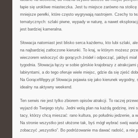
łapie się urokliwe miasteczka. Jest tu miejsce zarówno na stolicę 
mniejsze perełki, które często wygrywają nastrojem. Czechy to te
tematycznych: szlaki piwne, wypady w naturę, a nawet eksploracj
jest bardziej kameralna.
Słowacja natomiast jest blisko serca każdemu, kto lubi szlaki, al
na najbardziej zatłoczone kierunki. To kraj, w którym możesz prze
wieczorem wskoczyć do gorących źródeł i odpocząć, jakbyś miał
tygodnia. Słowacja łączy w sobie górskie krajobrazy z atrakcjami 
labiryntami, a do tego oferuje wiele miejsc, gdzie da się zjeść do
Na GorąceWęgry.pl Słowacja pojawia się jako kierunek wygodny, 
idealny na aktywny weekend.
Ten serwis nie jest tylko zbiorem opisów atrakcji. To raczej prze
wyjazd do Twojego stylu. Jedni wolą plan na każdą godzinę, inni 
tacy, którzy chcą mieszać: rano kultura, po południu jedzenie, a 
Na stronie wszystko jest ułożone tak, byś mógł wybrać swój wari
zobaczyć „wszystko”. Bo podróżowanie ma dawać radość, a nie p