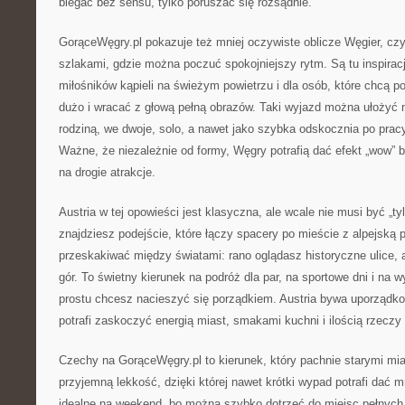
biegać bez sensu, tylko poruszać się rozsądnie.
GorąceWęgry.pl pokazuje też mniej oczywiste oblicze Węgier, cz
szlakami, gdzie można poczuć spokojniejszy rytm. Są tu inspiracje
miłośników kąpieli na świeżym powietrzu i dla osób, które chcą p
dużo i wracać z głową pełną obrazów. Taki wyjazd można ułożyć 
rodziną, we dwoje, solo, a nawet jako szybka odskocznia po pracy
Ważne, że niezależnie od formy, Węgry potrafią dać efekt „wow” 
na drogie atrakcje.
Austria w tej opowieści jest klasyczna, ale wcale nie musi być „ty
znajdziesz podejście, które łączy spacery po mieście z alpejską 
przeskakiwać między światami: rano oglądasz historyczne ulice, a
gór. To świetny kierunek na podróż dla par, na sportowe dni i na 
prostu chcesz nacieszyć się porządkiem. Austria bywa uporządko
potrafi zaskoczyć energią miast, smakami kuchni i ilością rzeczy 
Czechy na GorąceWęgry.pl to kierunek, który pachnie starymi mia
przyjemną lekkość, dzięki której nawet krótki wypad potrafi dać 
idealne na weekend, bo można szybko dotrzeć do miejsc pełnych 