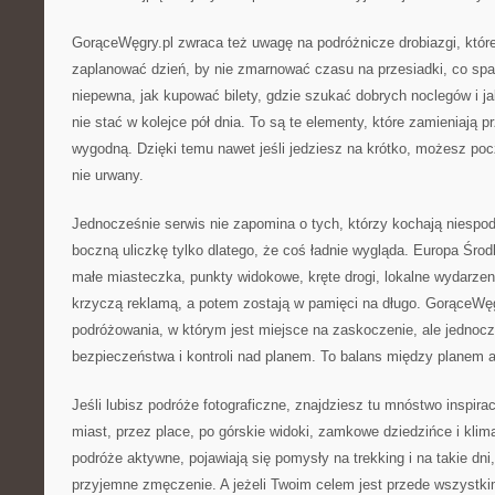
GorąceWęgry.pl zwraca też uwagę na podróżnicze drobiazgi, które 
zaplanować dzień, by nie zmarnować czasu na przesiadki, co sp
niepewna, jak kupować bilety, gdzie szukać dobrych noclegów i ja
nie stać w kolejce pół dnia. To są te elementy, które zamieniają 
wygodną. Dzięki temu nawet jeśli jedziesz na krótko, możesz pocz
nie urwany.
Jednocześnie serwis nie zapomina o tych, którzy kochają niespodz
boczną uliczkę tylko dlatego, że coś ładnie wygląda. Europa Śr
małe miasteczka, punkty widokowe, kręte drogi, lokalne wydarzeni
krzyczą reklamą, a potem zostają w pamięci na długo. GorąceWęg
podróżowania, w którym jest miejsce na zaskoczenie, ale jednocz
bezpieczeństwa i kontroli nad planem. To balans między planem a
Jeśli lubisz podróże fotograficzne, znajdziesz tu mnóstwo inspirac
miast, przez place, po górskie widoki, zamkowe dziedzińce i klima
podróże aktywne, pojawiają się pomysły na trekking i na takie dni
przyjemne zmęczenie. A jeżeli Twoim celem jest przede wszystki