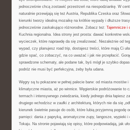
jednocześnie chcą zostawić przestrzeń na niespodziankę. W cen
naturalnie przewijają się też Austria, Republika Czeska oraz Słowa
kierunki tworzy idealną mozaikę na krótkie wypady i dłuższe trasy
jednocześnie zaskakująco różnorodne. Zobacz też:
Tajemnicze i
Kuchnia regionalna. Idea strony jest prosta: dawać konkretne wsk
wycieczek, które naprawdę da się zrealizować. Niezależnie od teg
wypad, czy planujesz road trip, dostajesz treści, które mają Ci uła
gdzie spać, co zobaczyć, na co uważać i jak nie przepłacić. Gor
sprawdzone schematy, ale podane tak, byś mógł je szybko dopa
podróż nie musi być perfekcyjna, żeby była udana.
Węgry są tu pokazane w pełnej palecie barw: od miasta mostów i 
klimatyczne miasta, aż po winnice. Węgierskie podróżowanie to 
termach i intensywnego zwiedzania, kiedy jednego dnia łapiesz z
drugiego wchodzisz w zaułki z architekturą, których nie da się „o
kierunek świetnie pasuje do osób, które lubią przyjemną pogodę o
pamięci: dania z papryką, aromatyczne zupy, langosze, wypieki i 
Tokaju. Na stronie pojawiają się opisy, które podpowiadają, jak uł