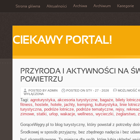
Archiwa
Archiwum
Kategorie
Strona główna
Aktualności
CIEKAWY PORTAL!
PRZYRODA I AKTYWNOŚCI NA Ś
POWIETRZU
POSTED BY ADMIN
POSTED ON STY - 27 - 2026
MOŻLIWOŚĆ 
WYŁĄCZONA
Tagi:
agroturystyka
,
akcesoria turystyczne
,
bagaże
,
bilety lotnicz
fitness
,
hostele
,
hotele
,
jachty
,
kemping
,
kulturystyka
,
linie lotnic
turystyczna
,
podróże lotnicze
,
podróże tematyczne
,
rejsy
,
rekreac
zimowe
,
statki
,
urlop
,
wakacje
,
wellness
,
wycieczki
,
żeglarstwo
,
z
GorąceWęgry.pl to blog turystyczny, który powstał z potrzeby do
Środkowej w sposób przyjazny, bez zbędnego nadęcia i bez udaw
być skomplikowane. To miejsce dla osób, które lubią układać wyja