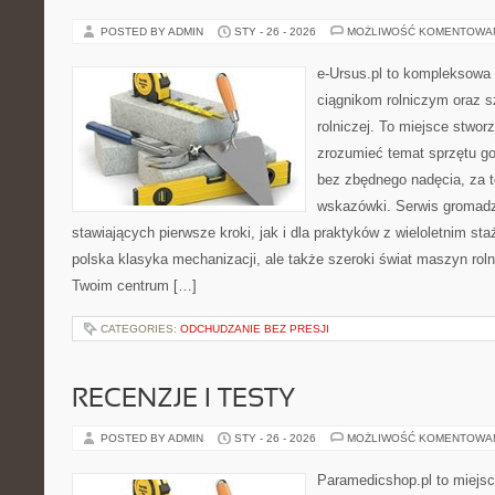
POSTED BY ADMIN
STY - 26 - 2026
MOŻLIWOŚĆ KOMENTOWA
e-Ursus.pl to kompleksowa
ciągnikom rolniczym oraz s
rolniczej. To miejsce stwor
zrozumieć temat sprzętu g
bez zbędnego nadęcia, za t
wskazówki. Serwis gromadzi
stawiających pierwsze kroki, jak i dla praktyków z wieloletnim sta
polska klasyka mechanizacji, ale także szeroki świat maszyn rol
Twoim centrum […]
CATEGORIES:
ODCHUDZANIE BEZ PRESJI
RECENZJE I TESTY
POSTED BY ADMIN
STY - 26 - 2026
MOŻLIWOŚĆ KOMENTOWA
Paramedicshop.pl to miejsc