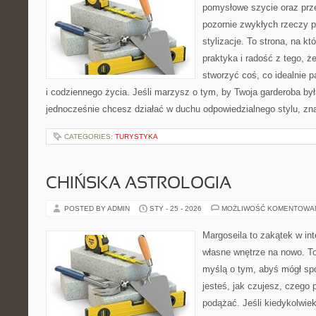
pomysłowe szycie oraz prze
pozornie zwykłych rzeczy 
stylizacje. To strona, na któ
praktyka i radość z tego, 
stworzyć coś, co idealnie p
i codziennego życia. Jeśli marzysz o tym, by Twoja garderoba był
jednocześnie chcesz działać w duchu odpowiedzialnego stylu, zn
CATEGORIES:
TURYSTYKA
CHIŃSKA ASTROLOGIA
POSTED BY ADMIN
STY - 25 - 2026
MOŻLIWOŚĆ KOMENTOWA
Margoseila to zakątek w in
własne wnętrze na nowo. To 
myślą o tym, abyś mógł sp
jesteś, jak czujesz, czego 
podążać. Jeśli kiedykolwie