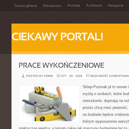
Archiwa
Archiwum
Kategorie
Strona główna
Aktualności
CIEKAWY PORTAL!
PRACE WYKOŃCZENIOWE
POSTED BY ADMIN
STY - 28 - 2026
MOŻLIWOŚĆ KOMENTOWA
Sklep-Pusmak.pl to serwis 
myślą o osobach, które bu
mieszkanie, dopinają na ost
prostu chcą mieć pewność,
na budowie będzie zrobiona
którym wyposażenie warszta
praktyczną wiedzą, a tematy takie jak maszyny budowlane łączą 