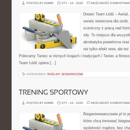
POSTED BY ADMIN
STY - 24 - 2026
MOŻLIWOŚĆ KOMENTOWA
Dream Team Łódź – Aerial, 
serwis stworzona dla osób,
sceniczny z pracą nad formą
siły. To miejsce dla wszystk
akrobatyka powietrzna oraz 
nie tylko efekt wow, ale też
Polecamy Taniec w różnych krajach i tradycjach i Taniec a fitnes
Team Łódź opiera […]
CATEGORIES:
ROŚLINY JEDNOROCZNE
TRENING SPORTOWY
POSTED BY ADMIN
STY - 24 - 2026
MOŻLIWOŚĆ KOMENTOWA
Bieganiewwarszawie.pl to p
które chcą trenować biegowo
wydolność mądrze, bez chao