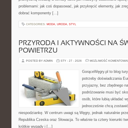
problemami: jak coś dopasować, jak przykręcić elementy, jak zre
dobrać komponenty […]
CATEGORIES:
MODA, URODA, STYL
PRZYRODA I AKTYWNOŚCI NA Ś
POWIETRZU
POSTED BY ADMIN
STY - 27 - 2026
MOŻLIWOŚĆ KOMENTOWA
GorąceWęgry.pl to blog tury
potrzeby doświadczania Eu
przyjazny, bez zbędnego na
podróżowanie musi być sko
osób, które lubią układać w
jednocześnie chcą zostawić
niespodziankę. W centrum uwagi są Węgry, jednak naturalnie przew
Republika Czeska oraz Słowacja. To właśnie ta cztery kierunki t
krótkie wypady i […]