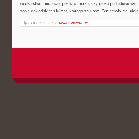
wędkarstwo muchowe, połów w morzu, czy może podlodowe wy
sobie dokładnie ten klimat, którego szukasz. Ten serwis nie udaj
CATEGORIES:
REZERWATY PRZYRODY