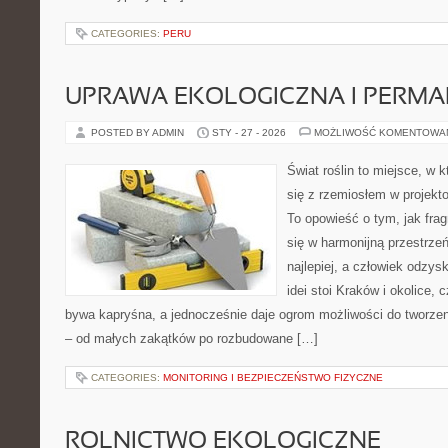
CATEGORIES:
PERU
UPRAWA EKOLOGICZNA I PERM
POSTED BY ADMIN
STY - 27 - 2026
MOŻLIWOŚĆ KOMENTOWA
Świat roślin to miejsce, w k
się z rzemiosłem w projekto
To opowieść o tym, jak fra
się w harmonijną przestrzeń,
najlepiej, a człowiek odzys
idei stoi Kraków i okolice, 
bywa kapryśna, a jednocześnie daje ogrom możliwości do tworze
– od małych zakątków po rozbudowane […]
CATEGORIES:
MONITORING I BEZPIECZEŃSTWO FIZYCZNE
ROLNICTWO EKOLOGICZNE