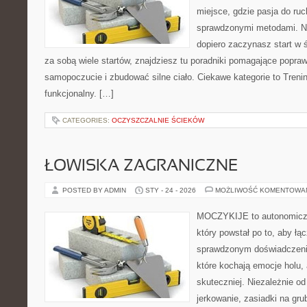
miejsce, gdzie pasja do ruc
sprawdzonymi metodami. Ni
dopiero zaczynasz start w 
za sobą wiele startów, znajdziesz tu poradniki pomagające popra
samopoczucie i zbudować silne ciało. Ciekawe kategorie to Treni
funkcjonalny. […]
CATEGORIES:
OCZYSZCZALNIE ŚCIEKÓW
ŁOWISKA ZAGRANICZNE
POSTED BY ADMIN
STY - 24 - 2026
MOŻLIWOŚĆ KOMENTOWA
MOCZYKIJE to autonomiczny
który powstał po to, aby łą
sprawdzonym doświadczenie
które kochają emocje holu, 
skuteczniej. Niezależnie od
jerkowanie, zasiadki na gru