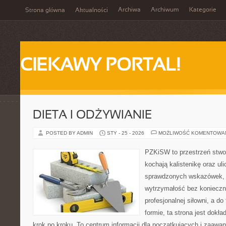
Archiwa
Archiwum
Kategorie
Strona główna
Aktualności
CIEKAWY PORTAL!
DIETA I ODŻYWIANIE
POSTED BY ADMIN
STY - 25 - 2026
MOŻLIWOŚĆ KOMENTOWA
PZKiSW to przestrzeń stwor
kochają kalistenikę oraz uli
sprawdzonych wskazówek,
wytrzymałość bez konieczn
profesjonalnej siłowni, a d
formie, ta strona jest dokła
krok po kroku. To centrum informacji dla początkujących i zaawa