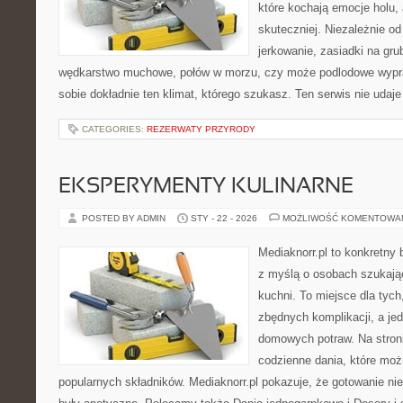
które kochają emocje holu, 
skuteczniej. Niezależnie od
jerkowanie, zasiadki na gru
wędkarstwo muchowe, połów w morzu, czy może podlodowe wy
sobie dokładnie ten klimat, którego szukasz. Ten serwis nie udaj
CATEGORIES:
REZERWATY PRZYRODY
EKSPERYMENTY KULINARNE
POSTED BY ADMIN
STY - 22 - 2026
MOŻLIWOŚĆ KOMENTOWA
Mediaknorr.pl to konkretny b
z myślą o osobach szukają
kuchni. To miejsce dla tyc
zbędnych komplikacji, a je
domowych potraw. Na stroni
codzienne dania, które mo
popularnych składników. Mediaknorr.pl pokazuje, że gotowanie nie