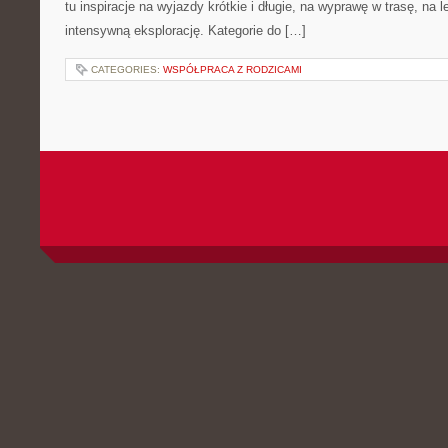
tu inspiracje na wyjazdy krótkie i długie, na wyprawę w trasę, na
intensywną eksplorację. Kategorie do […]
CATEGORIES:
WSPÓŁPRACA Z RODZICAMI