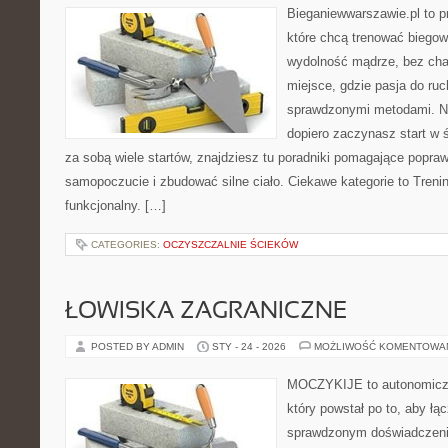
Bieganiewwarszawie.pl to p
które chcą trenować biegowo
wydolność mądrze, bez chao
miejsce, gdzie pasja do ruc
sprawdzonymi metodami. Ni
dopiero zaczynasz start w 
za sobą wiele startów, znajdziesz tu poradniki pomagające popra
samopoczucie i zbudować silne ciało. Ciekawe kategorie to Treni
funkcjonalny. […]
CATEGORIES:
OCZYSZCZALNIE ŚCIEKÓW
ŁOWISKA ZAGRANICZNE
POSTED BY ADMIN
STY - 24 - 2026
MOŻLIWOŚĆ KOMENTOWA
MOCZYKIJE to autonomiczny
który powstał po to, aby łą
sprawdzonym doświadczenie