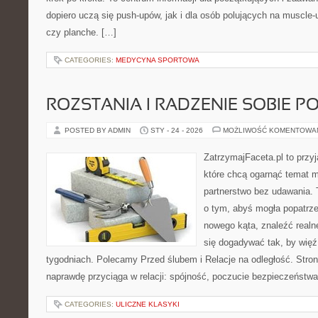
dopiero uczą się push-upów, jak i dla osób polujących na muscle-up
czy planche. […]
CATEGORIES:
MEDYCYNA SPORTOWA
ROZSTANIA I RADZENIE SOBIE P
POSTED BY ADMIN
STY - 24 - 2026
MOŻLIWOŚĆ KOMENTOWA
ZatrzymajFaceta.pl to przyj
które chcą ogarnąć temat mi
partnerstwo bez udawania. 
o tym, abyś mogła popatrze
nowego kąta, znaleźć real
się dogadywać tak, by więź 
tygodniach. Polecamy Przed ślubem i Relacje na odległość. Stron
naprawdę przyciąga w relacji: spójność, poczucie bezpieczeństwa
CATEGORIES:
ULICZNE KLASYKI