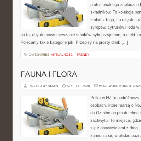
profesjonalnego zaplecza i
składników. To kolekcja pom
zrobić z tego, co często ju
syropów, cytrusów i lodu w
po to, aby domowe mieszanie smaków było przyjemne, a efekt ko
Polecamy takie kategorie jak: Przepisy na prosty drink […]
CATEGORIES:
AKTUALNOŚCI I TRENDY
FAUNA I FLORA
POSTED BY ADMIN
STY - 16 - 2026
MOŻLIWOŚĆ KOMENTOWA
Polka w NZ to podróżniczy 
osobach, które marzą o Now
do Oz albo po prostu chcą 
zachwytu. To miejsce, gdzi
się z opowieściami z drogi,
zamienia się w bliskie pozn