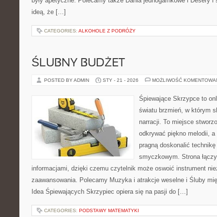
były apetyczne. Polecamy także Dania jednogarnkowe i Desery i s
ideą, że […]
CATEGORIES:
ALKOHOLE Z PODRÓŻY
ŚLUBNY BUDŻET
POSTED BY ADMIN
STY - 21 - 2026
MOŻLIWOŚĆ KOMENTOWA
Śpiewające Skrzypce to on
światu brzmień, w którym s
narracji. To miejsce stworz
odkrywać piękno melodii, a 
pragną doskonalić technikę
smyczkowym. Strona łączy i
informacjami, dzięki czemu czytelnik może oswoić instrument ni
zaawansowania. Polecamy Muzyka i atrakcje weselne i Śluby mię
Idea Śpiewających Skrzypiec opiera się na pasji do […]
CATEGORIES:
PODSTAWY MATEMATYKI