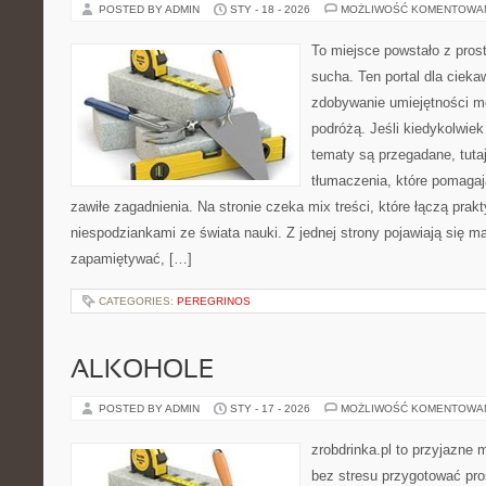
POSTED BY ADMIN
STY - 18 - 2026
MOŻLIWOŚĆ KOMENTOWA
To miejsce powstało z pros
sucha. Ten portal dla ciek
zdobywanie umiejętności m
podróżą. Jeśli kiedykolwiek
tematy są przegadane, tuta
tłumaczenia, które pomagaj
zawiłe zagadnienia. Na stronie czeka mix treści, które łączą prak
niespodziankami ze świata nauki. Z jednej strony pojawiają się mat
zapamiętywać, […]
CATEGORIES:
PEREGRINOS
ALKOHOLE
POSTED BY ADMIN
STY - 17 - 2026
MOŻLIWOŚĆ KOMENTOWA
zrobdrinka.pl to przyjazne 
bez stresu przygotować pro