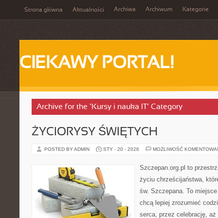
Archiwa
Archiwum
Kategorie
Strona główna
Aktualności
CIEKAWY PORTAL!
Archive for the ‘Kursy i nauka IT’ Category
ŻYCIORYSY ŚWIĘTYCH
POSTED BY ADMIN
STY - 20 - 2026
MOŻLIWOŚĆ KOMENTOWA
Szczepan.org.pl to przestrz
życiu chrześcijaństwa, któr
św. Szczepana. To miejsce 
chcą lepiej zrozumieć codz
serca, przez celebrację, a