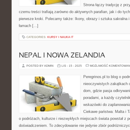
Strona łączy tradycję z prz
czemu treści trafiają zarówno do aktywnych parafian, jak i do tych
pierwsze kroki. Polecamy także: Ikony, obrazy i sztuka sakralna
łamach […]
CATEGORIES:
KURSY I NAUKA IT
NEPAL I NOWA ZELANDIA
POSTED BY ADMIN
LIS - 15 - 2025
MOŻLIWOŚĆ KOMENTOWAN
Peregrinos.pl to blog o podr
nieoczywistych zakątkach c
dom, gdzie pasja odkrywani
poradami, a każdy czytelni
wskazówki do zaplanowania
Ciekawe państwa: Malta i Ta
o podróżach, kulturze i niezwykłych miejscach świata powstał z po
doświadczeniem. To zdecydowanie nie jedynie zbiór podróżniczy