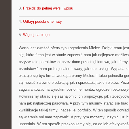
3.
Przejdź do pełnej wersji wpisu
4.
Odkryj podobne tematy
5.
Więcej na blogu
Warto jest zważać oferty typu ogrodzenia Mielec. Dzięki temu je
się, która firma jest w stanie zapewnić nam jak najlepsze możliw
przyzwoicie potraktowani przez dane przedsiębiorstwa, jak i firmy, 
przedstawić nam profesjonalne towary, jak oraz usługi. Wypada z
okazuje się być firma tworząca bramy Mielec. I takie jednostki go
zajmować zarówno produkcją, jak i sprzedażą takich płotów. Poza
zagwarantować na wysokim poziomie montaż ogrodzeń betonowyc
Powinniśmy starać się zaznajomić ich propozycję, jak i zdecydowa
nam jak najbardziej pasowała. A przy tym musimy starać się bra
kwalifikacje takiej firmy, inaczej jej portfolio. W ten sposób dowia
są w stanie oni nam zapewnić. A przy tym możemy uczynić już ich
uprzednio. W ten sposób przekonujemy się, co do ich efektywnośc