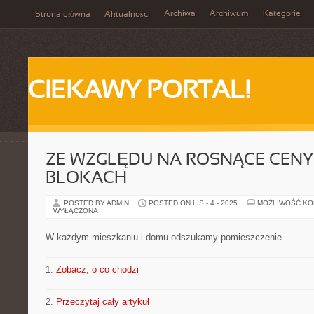
Archiwa
Archiwum
Kategorie
Strona główna
Aktualności
CIEKAWY PORTAL!
ZE WZGLĘDU NA ROSNĄCE CENY
BLOKACH
POSTED BY ADMIN
POSTED ON LIS - 4 - 2025
MOŻLIWOŚĆ K
WYŁĄCZONA
W każdym mieszkaniu i domu odszukamy pomieszczenie
1.
Zobacz, o co chodzi
2.
Przeczytaj cały artykuł