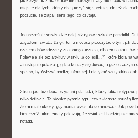
jak korzystać z materiałów internetowych, aby nie utopić w nadm
miejsce dla tych, którzy chcą uczyć się sprytniej, ale też dla osób
poczucie, że złapali sens tego, co czytają.
Jednocześnie serwis idzie dalej niż typowe szkolne poradniki. D
zagadkom świata. Dzięki temu możesz przeczytać o tym, jak dzia
czasem doświadczamy znajomego uczucia, albo co nauka mówi 
Pojawiają się też artykuły w stylu „a co jeśli…?”, które biorą na w
a następnie pokazują, gdzie kończy się dowód, a gdzie zaczyna s
sposób, by ćwiczyć analizę informacji i nie łykać wszystkiego jak
Strona jest też dobrą przystanią dla ludzi, którzy lubią nietypowe 
tylko definicje. To również pytania typu: czy zwierzęta potrafią li
Ziemi miało okresy, gdy niemal przestało dominować? Jak powsta
biosferze? Takie tematy pokazują, że świat jest bardziej niesamow
notatki.