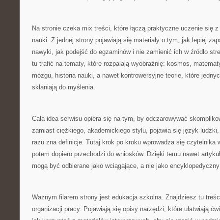
Na stronie czeka mix treści, które łączą praktyczne uczenie się 
nauki. Z jednej strony pojawiają się materiały o tym, jak lepiej za
nawyki, jak podejść do egzaminów i nie zamienić ich w źródło str
tu trafić na tematy, które rozpalają wyobraźnię: kosmos, matema
mózgu, historia nauki, a nawet kontrowersyjne teorie, które jedny
skłaniają do myślenia.
Cała idea serwisu opiera się na tym, by odczarowywać skompliko
zamiast ciężkiego, akademickiego stylu, pojawia się język ludzki,
razu zna definicje. Tutaj krok po kroku wprowadza się czytelnika
potem dopiero przechodzi do wniosków. Dzięki temu nawet artyku
mogą być odbierane jako wciągające, a nie jako encyklopedyczny 
Ważnym filarem strony jest edukacja szkolna. Znajdziesz tu treśc
organizacji pracy. Pojawiają się opisy narzędzi, które ułatwiają ć