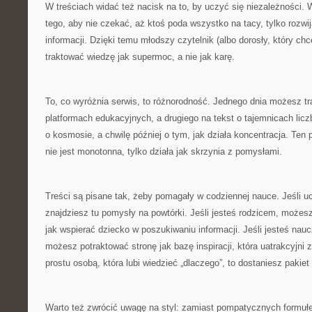
W treściach widać też nacisk na to, by uczyć się niezależności.
tego, aby nie czekać, aż ktoś poda wszystko na tacy, tylko rozwi
informacji. Dzięki temu młodszy czytelnik (albo dorosły, który ch
traktować wiedzę jak supermoc, a nie jak karę.
To, co wyróżnia serwis, to różnorodność. Jednego dnia możesz tra
platformach edukacyjnych, a drugiego na tekst o tajemnicach lic
o kosmosie, a chwilę później o tym, jak działa koncentracja. Ten 
nie jest monotonna, tylko działa jak skrzynia z pomysłami.
Treści są pisane tak, żeby pomagały w codziennej nauce. Jeśli u
znajdziesz tu pomysły na powtórki. Jeśli jesteś rodzicem, możes
jak wspierać dziecko w poszukiwaniu informacji. Jeśli jesteś nau
możesz potraktować stronę jak bazę inspiracji, która uatrakcyjni za
prostu osobą, która lubi wiedzieć „dlaczego”, to dostaniesz pakie
Warto też zwrócić uwagę na styl: zamiast pompatycznych formułek 