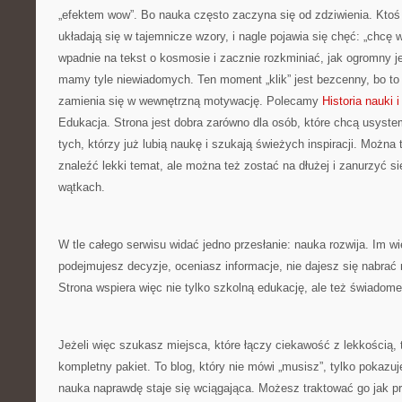
„efektem wow”. Bo nauka często zaczyna się od zdziwienia. Ktoś 
układają się w tajemnicze wzory, i nagle pojawia się chęć: „chcę w
wpadnie na tekst o kosmosie i zacznie rozkminiać, jak ogromny je
mamy tyle niewiadomych. Ten moment „klik” jest bezcenny, bo to
zamienia się w wewnętrzną motywację. Polecamy
Historia nauki i
Edukacja. Strona jest dobra zarówno dla osób, które chcą usyste
tych, którzy już lubią naukę i szukają świeżych inspiracji. Można 
znaleźć lekki temat, ale można też zostać na dłużej i zanurzyć s
wątkach.
W tle całego serwisu widać jedno przesłanie: nauka rozwija. Im wi
podejmujesz decyzje, oceniasz informacje, nie dajesz się nabrać
Strona wspiera więc nie tylko szkolną edukację, ale też świadom
Jeżeli więc szukasz miejsca, które łączy ciekawość z lekkością, t
kompletny pakiet. To blog, który nie mówi „musisz”, tylko pokazuj
nauka naprawdę staje się wciągająca. Możesz traktować go jak p