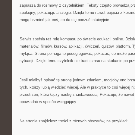
zaprasza do rozmowy z czytelnikiem. Teksty często prowadzą pr
spokojny, pokazując analogie. Dzięki temu nawet pojęcia z kosmo
mogą brzmieć jak coś, co da się poczuć intuicyjnie.
Serwis spełnia też rolę kompasu po świecie edukacji online. Dzisiaj
materiałów: filmów, kursów, aplikacji, ćwiczeń, quizów, platform. 
myląca. Strona pomaga to posegregować, pokazać, co może pasow
sytuacji. Dzięki temu czytelnik nie traci czasu na skakanie po p
Jeśli miałbyś opisać tę stronę jednym zdaniem, mogłoby ono brzmi
tych, którzy lubią wiedzieć więcej. Ale w praktyce to coś więcej n
przestrzeń, która łączy naukę z ciekawością. Pokazuje, że nawe
opowiadać w sposób wciągający.
Na stronie znajdziesz treści z różnych obszarów, na przykład: