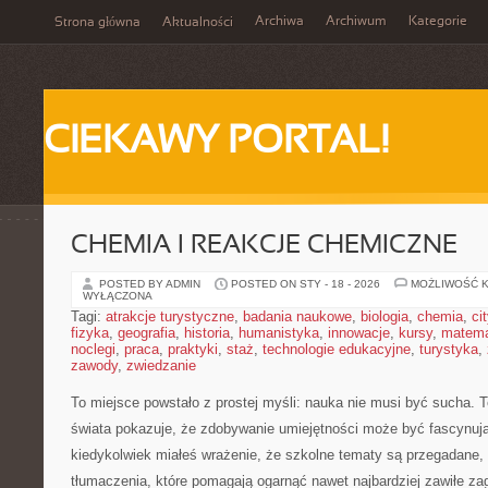
Archiwa
Archiwum
Kategorie
Strona główna
Aktualności
CIEKAWY PORTAL!
CHEMIA I REAKCJE CHEMICZNE
POSTED BY ADMIN
POSTED ON STY - 18 - 2026
MOŻLIWOŚĆ 
WYŁĄCZONA
Tagi:
atrakcje turystyczne
,
badania naukowe
,
biologia
,
chemia
,
ci
fizyka
,
geografia
,
historia
,
humanistyka
,
innowacje
,
kursy
,
matem
noclegi
,
praca
,
praktyki
,
staż
,
technologie edukacyjne
,
turystyka
,
zawody
,
zwiedzanie
To miejsce powstało z prostej myśli: nauka nie musi być sucha. T
świata pokazuje, że zdobywanie umiejętności może być fascynują
kiedykolwiek miałeś wrażenie, że szkolne tematy są przegadane, 
tłumaczenia, które pomagają ogarnąć nawet najbardziej zawiłe za