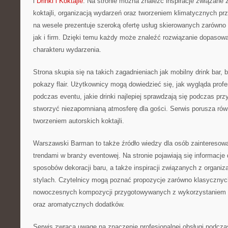
i
Drinki i Koktajle
. Na stronie można znaleźć inspiracje związane
koktajli, organizacją wydarzeń oraz tworzeniem klimatycznych pr
na wesele prezentuje szeroką ofertę usług skierowanych zarówno 
jak i firm. Dzięki temu każdy może znaleźć rozwiązanie dopasow
charakteru wydarzenia.
Strona skupia się na takich zagadnieniach jak mobilny drink bar, 
pokazy flair. Użytkownicy mogą dowiedzieć się, jak wygląda profe
podczas eventu, jakie drinki najlepiej sprawdzają się podczas prz
stworzyć niezapomnianą atmosferę dla gości. Serwis porusza ró
tworzeniem autorskich koktajli.
Warszawski Barman to także źródło wiedzy dla osób zaintereso
trendami w branży eventowej. Na stronie pojawiają się informacje
sposobów dekoracji baru, a także inspiracji związanych z organiz
stylach. Czytelnicy mogą poznać propozycje zarówno klasycznych k
nowoczesnych kompozycji przygotowywanych z wykorzystaniem
oraz aromatycznych dodatków.
Serwis zwraca uwagę na znaczenie profesjonalnej obsługi podcza