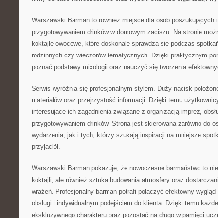
Warszawski Barman to również miejsce dla osób poszukujących i
przygotowywaniem drinków w domowym zaciszu. Na stronie moż
koktajle owocowe, które doskonale sprawdzą się podczas spotka
rodzinnych czy wieczorów tematycznych. Dzięki praktycznym p
poznać podstawy mixologii oraz nauczyć się tworzenia efektow
Serwis wyróżnia się profesjonalnym stylem. Duży nacisk położo
materiałów oraz przejrzystość informacji. Dzięki temu użytkown
interesujące ich zagadnienia związane z organizacją imprez, obsł
przygotowywaniem drinków. Strona jest skierowana zarówno do o
wydarzenia, jak i tych, którzy szukają inspiracji na mniejsze spot
przyjaciół.
Warszawski Barman pokazuje, że nowoczesne barmaństwo to nie
koktajli, ale również sztuka budowania atmosfery oraz dostarcza
wrażeń. Profesjonalny barman potrafi połączyć efektowny wygląd 
obsługi i indywidualnym podejściem do klienta. Dzięki temu każ
ekskluzywnego charakteru oraz pozostać na długo w pamięci ucz