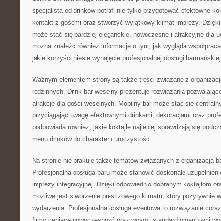
specjalista od drinków potrafi nie tylko przygotować efektowne kok
kontakt z gośćmi oraz stworzyć wyjątkowy klimat imprezy. Dzięk
może stać się bardziej eleganckie, nowoczesne i atrakcyjne dla u
można znaleźć również informacje o tym, jak wygląda współprac
jakie korzyści niesie wynajęcie profesjonalnej obsługi barmańskiej
Ważnym elementem strony są także treści związane z organizacj
rodzinnych. Drink bar weselny prezentuje rozwiązania pozwalają
atrakcję dla gości weselnych. Mobilny bar może stać się central
przyciągając uwagę efektownymi drinkami, dekoracjami oraz profe
podpowiada również, jakie koktajle najlepiej sprawdzają się podc
menu drinków do charakteru uroczystości.
Na stronie nie brakuje także tematów związanych z organizacją b
Profesjonalna obsługa baru może stanowić doskonałe uzupełnienie 
imprezy integracyjnej. Dzięki odpowiednio dobranym koktajlom or
możliwe jest stworzenie prestiżowego klimatu, który pozytywnie w
wydarzenia. Profesjonalna obsługa eventowa to rozwiązanie coraz
firmy ceniące nowoczesność oraz wysoki standard organizacji wy