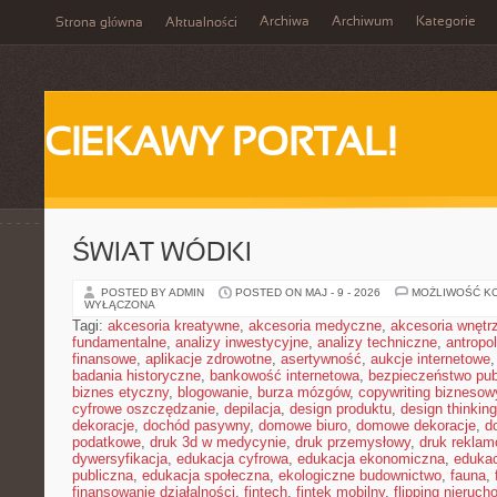
Archiwa
Archiwum
Kategorie
Strona główna
Aktualności
CIEKAWY PORTAL!
ŚWIAT WÓDKI
POSTED BY ADMIN
POSTED ON MAJ - 9 - 2026
MOŻLIWOŚĆ K
WYŁĄCZONA
Tagi:
akcesoria kreatywne
,
akcesoria medyczne
,
akcesoria wnętr
fundamentalne
,
analizy inwestycyjne
,
analizy techniczne
,
antropo
finansowe
,
aplikacje zdrowotne
,
asertywność
,
aukcje internetowe
badania historyczne
,
bankowość internetowa
,
bezpieczeństwo pub
biznes etyczny
,
blogowanie
,
burza mózgów
,
copywriting biznesow
cyfrowe oszczędzanie
,
depilacja
,
design produktu
,
design thinking
dekoracje
,
dochód pasywny
,
domowe biuro
,
domowe dekoracje
,
d
podatkowe
,
druk 3d w medycynie
,
druk przemysłowy
,
druk rekla
dywersyfikacja
,
edukacja cyfrowa
,
edukacja ekonomiczna
,
edukac
publiczna
,
edukacja społeczna
,
ekologiczne budownictwo
,
fauna
,
finansowanie działalności
,
fintech
,
fintek mobilny
,
flipping nieruc