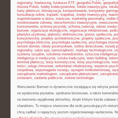
regionalny
,
freelancing
,
fundusze ETF
,
geografia Polski
,
geopolity
historia Polski
,
hobby kolekcjonerskie
,
hotele inwestycyjne
,
inkub
karty płatnicze
,
klimatyzacja
,
kompostowanie
,
komputery gaming
konsultacje online
,
kopiarki
,
krajobraz
,
kredyt inwestycyjny
,
leasi
majsterkowanie w domu
,
manicure
,
marketing personalny
,
meble 
monitorowanie zdrowia
,
nieruchomości inwestycyjne
,
nowoczesne
konsumentów
,
ochrona przyrody
,
ochrona zwierząt
,
odzież medyc
biurowe
,
organizacje ekologiczne
,
organizacje młodzieżowe
,
pedic
plastyka użytkowa
,
płatności elektroniczne
,
pomoc społeczna
,
po
konsumenckie
,
projekty architektoniczne
,
projekty społeczne
,
prz
psychologia kliniczna
,
psychologia społeczna
,
psychologia stoso
remont domów
,
roboty przemysłowe
,
rośliny doniczkowe
,
rozwój 
regionalny
,
salon spa
,
samorządność
,
startupy technologiczne
,
st
systemy socjalne
,
szkolenia menedżerskie
,
sztuczna inteligencja
inteligencja w medycynie
,
sztuka tradycyjna
,
team building
,
telem
terminal płatniczy
,
testy kosmetyczne
,
testy psychologiczne
,
tran
treści
,
usługi chmurowe
,
wolontariat młodzieżowy
,
wsparcie psych
zespołowa
,
wspomaganie rozwoju
,
wynajem krótkoterminowy
,
wys
zarządzanie marketingiem
,
zarządzanie płatnościami
,
zarządzani
zmianami
,
zaufanie publiczne
,
zielone technologie
Warszawski Barman to dynamicznie rozwijająca się witryna poś
na wydarzenia prywatne, spotkania biznesowe, a także kameralne 
na tworzeniu wyjątkowej atmosfery, dzięki którym każda zabawa 
charakteru. To miejsce stworzone dla osób poszukujących nietuz
chcą zadbać o najwyższy poziom organizowanego wydarzenia. N