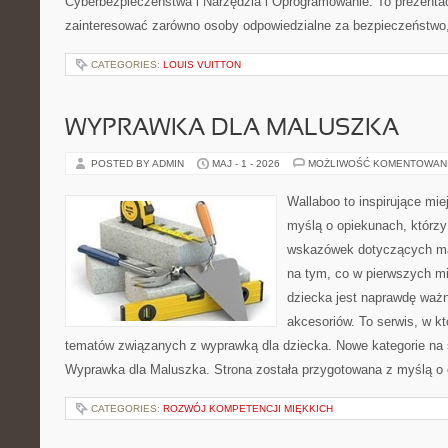
Cyberbezpieczeństwa i Narzędzia i Oprogramowanie. To prezentac
zainteresować zarówno osoby odpowiedzialne za bezpieczeństwo,
CATEGORIES:
LOUIS VUITTON
WYPRAWKA DLA MALUSZKA
POSTED BY ADMIN
MAJ - 1 - 2026
MOŻLIWOŚĆ KOMENTOWAN
Wallaboo to inspirujące mie
myślą o opiekunach, którz
wskazówek dotyczących mal
na tym, co w pierwszych mi
dziecka jest naprawdę wa
akcesoriów. To serwis, w k
tematów związanych z wyprawką dla dziecka. Nowe kategorie na s
Wyprawka dla Maluszka. Strona została przygotowana z myślą o 
CATEGORIES:
ROZWÓJ KOMPETENCJI MIĘKKICH