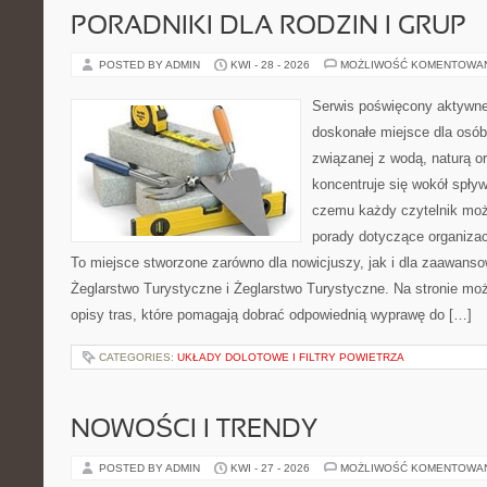
PORADNIKI DLA RODZIN I GRUP
POSTED BY ADMIN
KWI - 28 - 2026
MOŻLIWOŚĆ KOMENTOWA
Serwis poświęcony aktywn
doskonałe miejsce dla osób
związanej z wodą, naturą o
koncentruje się wokół spły
czemu każdy czytelnik moż
porady dotyczące organizac
To miejsce stworzone zarówno dla nowicjuszy, jak i dla zaawans
Żeglarstwo Turystyczne i Żeglarstwo Turystyczne. Na stronie m
opisy tras, które pomagają dobrać odpowiednią wyprawę do […]
CATEGORIES:
UKŁADY DOLOTOWE I FILTRY POWIETRZA
NOWOŚCI I TRENDY
POSTED BY ADMIN
KWI - 27 - 2026
MOŻLIWOŚĆ KOMENTOWA