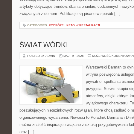
artykuły dotyczące trendów, dbania o siebie, codziennych nawyk
związanych z domem. Publikacje są pisane w sposób […]
CATEGORIES:
PODRÓŻE I KETO W RESTAURACJI
ŚWIAT WÓDKI
POSTED BY ADMIN
MAJ - 9 - 2026
MOŻLIWOŚĆ KOMENTOWAN
Warszawski Barman to dyna
witryna poświęcona usługo
prywatne, spotkania biznes
przyjęcia. Serwis skupia si
atmosfery, dzięki którym k
wyjątkowego charakteru. To
poszukujących nietuzinkowych rozwiązań, które chcą zadbać o 
organizowanego wydarzenia. Nowości to Poradnik Barmana i Drinki 
można znaleźć inspiracje związane z sztuką przygotowywania kokt
oraz […]