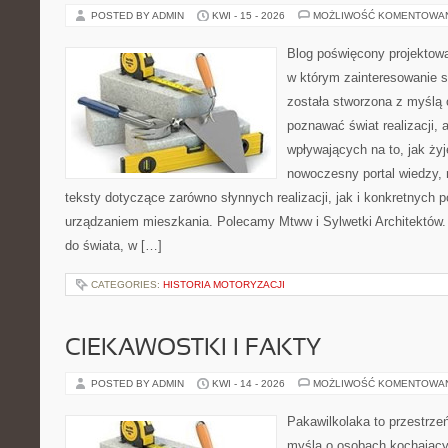
POSTED BY ADMIN
KWI - 15 - 2026
MOŻLIWOŚĆ KOMENTOWA
Blog poświęcony projektowa
w którym zainteresowanie s
została stworzona z myślą 
poznawać świat realizacji, 
wpływających na to, jak ży
nowoczesny portal wiedzy,
teksty dotyczące zarówno słynnych realizacji, jak i konkretnych
urządzaniem mieszkania. Polecamy Mtww i Sylwetki Architektów. N
do świata, w […]
CATEGORIES:
HISTORIA MOTORYZACJI
CIEKAWOSTKI I FAKTY
POSTED BY ADMIN
KWI - 14 - 2026
MOŻLIWOŚĆ KOMENTOWA
Pakawilkolaka to przestrzeń
myślą o osobach kochający