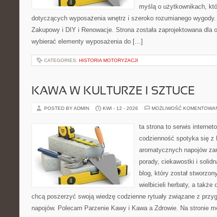
myślą o użytkownikach, któr
dotyczących wyposażenia wnętrz i szeroko rozumianego wygody.
Zakupowy i DIY i Renowacje. Strona została zaprojektowana dla os
wybierać elementy wyposażenia do […]
CATEGORIES:
HISTORIA MOTORYZACJI
KAWA W KULTURZE I SZTUCE
POSTED BY ADMIN
KWI - 12 - 2026
MOŻLIWOŚĆ KOMENTOWA
ta strona to serwis interne
codzienność spotyka się z 
aromatycznych napojów zam
porady, ciekawostki i solid
blog, który został stworzon
wielbicieli herbaty, a także 
chcą poszerzyć swoją wiedzę codzienne rytuały związane z prz
napojów. Polecam Parzenie Kawy i Kawa a Zdrowie. Na stronie 