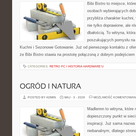
Bibi Bistro to miejsce, któ
osobach wybierających dob
przybliża charakter kuchni,
nie tylko doprawione, ale r
dbałością. To witryna, któr
poszukujących pomysłu na
Kuchni i Sezonowe Gotowanie. Już od pierwszego kontaktu z ofe
że Bibi Bistro stawia na prostotę połączoną z dobrym podejściem 
CATEGORIES:
RETRO PC I HISTORIA HARDWARE’U
OGRÓD I NATURA
POSTED BY ADMIN
MAJ - 3 - 2026
MOŻLIWOŚĆ KOMENTOWAN
Madlennn to witryna, które
dopieszczony punkt w sieci
inspiracji. Już sama nazwa
niebanalnym, dlatego stro