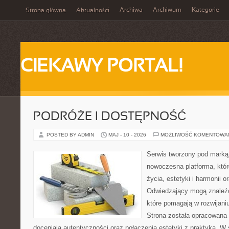
Archiwa
Archiwum
Kategorie
Strona główna
Aktualności
CIEKAWY PORTAL!
PODRÓŻE I DOSTĘPNOŚĆ
POSTED BY ADMIN
MAJ - 10 - 2026
MOŻLIWOŚĆ KOMENTOWA
Serwis tworzony pod marką
nowoczesna platforma, któr
życia, estetyki i harmonii o
Odwiedzający mogą znaleźć 
które pomagają w rozwijani
Strona została opracowana 
doceniają autentyczności oraz połączenia estetyki z praktyką. W