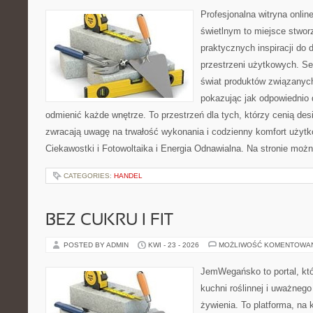
Profesjonalna witryna onli
świetlnym to miejsce stwor
praktycznych inspiracji do 
przestrzeni użytkowych. Se
świat produktów związanych
pokazując jak odpowiednio 
odmienić każde wnętrze. To przestrzeń dla tych, którzy cenią des
zwracają uwagę na trwałość wykonania i codzienny komfort użytko
Ciekawostki i Fotowoltaika i Energia Odnawialna. Na stronie moż
CATEGORIES:
HANDEL
BEZ CUKRU I FIT
POSTED BY ADMIN
KWI - 23 - 2026
MOŻLIWOŚĆ KOMENTOWA
JemWegańsko to portal, któ
kuchni roślinnej i uważneg
żywienia. To platforma, na 