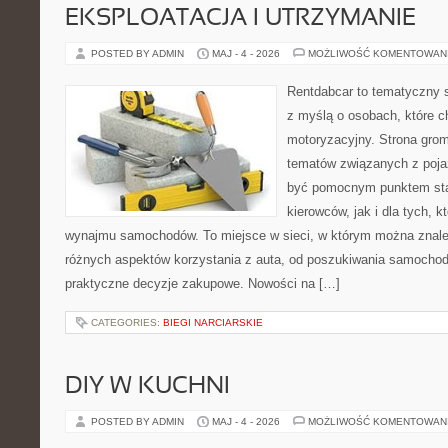
EKSPLOATACJA I UTRZYMANIE
POSTED BY ADMIN
MAJ - 4 - 2026
MOŻLIWOŚĆ KOMENTOWAN
Rentdabcar to tematyczny s
z myślą o osobach, które c
motoryzacyjny. Strona grom
tematów związanych z poj
być pomocnym punktem sta
kierowców, jak i dla tych, k
wynajmu samochodów. To miejsce w sieci, w którym można znaleź
różnych aspektów korzystania z auta, od poszukiwania samocho
praktyczne decyzje zakupowe. Nowości na […]
CATEGORIES:
BIEGI NARCIARSKIE
DIY W KUCHNI
POSTED BY ADMIN
MAJ - 4 - 2026
MOŻLIWOŚĆ KOMENTOWAN