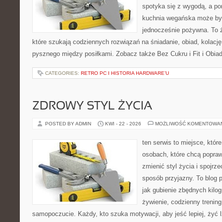
spotyka się z wygodą, a po
kuchnia wegańska może być
jednocześnie pożywna. To źr
które szukają codziennych rozwiązań na śniadanie, obiad, kolacj
pysznego między posiłkami. Zobacz także Bez Cukru i Fit i Obiad
CATEGORIES:
RETRO PC I HISTORIA HARDWARE’U
ZDROWY STYL ŻYCIA
POSTED BY ADMIN
KWI - 22 - 2026
MOŻLIWOŚĆ KOMENTOWA
ten serwis to miejsce, któr
osobach, które chcą popra
zmienić styl życia i spojrz
sposób przyjazny. To blog
jak gubienie zbędnych kilo
żywienie, codzienny trening
samopoczucie. Każdy, kto szuka motywacji, aby jeść lepiej, żyć lż