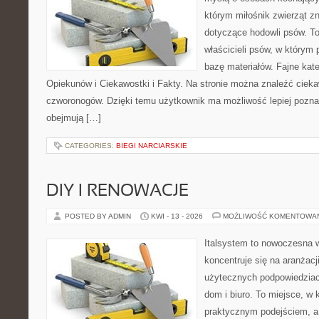
którym miłośnik zwierząt z
dotyczące hodowli psów. To
właścicieli psów, w którym 
bazę materiałów. Fajne kate
Opiekunów i Ciekawostki i Fakty. Na stronie można znaleźć ciek
czworonogów. Dzięki temu użytkownik ma możliwość lepiej pozna
obejmują […]
CATEGORIES:
BIEGI NARCIARSKIE
DIY I RENOWACJE
POSTED BY ADMIN
KWI - 13 - 2026
MOŻLIWOŚĆ KOMENTOWA
Italsystem to nowoczesna wi
koncentruje się na aranżacj
użytecznych podpowiedziac
dom i biuro. To miejsce, w 
praktycznym podejściem, a 