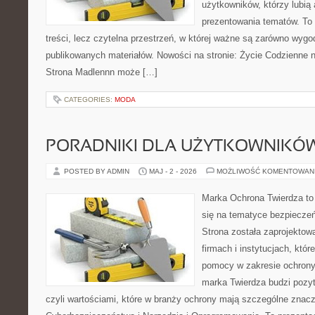
użytkowników, którzy lubią 
prezentowania tematów. To 
treści, lecz czytelna przestrzeń, w której ważne są zarówno wygo
publikowanych materiałów. Nowości na stronie: Życie Codzienne 
Strona Madlennn może […]
CATEGORIES:
MODA
PORADNIKI DLA UŻYTKOWNIKÓ
POSTED BY ADMIN
MAJ - 2 - 2026
MOŻLIWOŚĆ KOMENTOWAN
Marka Ochrona Twierdza to 
się na tematyce bezpiecze
Strona została zaprojektow
firmach i instytucjach, któr
pomocy w zakresie ochron
marka Twierdza budzi pozy
czyli wartościami, które w branży ochrony mają szczególne zna