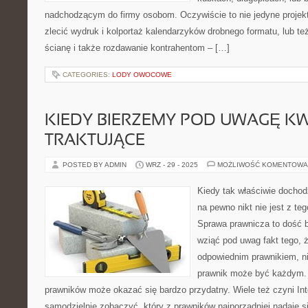
nadchodzącym do firmy osobom. Oczywiście to nie jedyne projek
zlecić wydruk i kolportaż kalendarzyków drobnego formatu, lub t
ścianę i także rozdawanie kontrahentom – […]
CATEGORIES:
LODY OWOCOWE
KIEDY BIERZEMY POD UWAGĘ KW
TRAKTUJĄCE
POSTED BY ADMIN
WRZ - 29 - 2025
MOŻLIWOŚĆ KOMENTOWA
Kiedy tak właściwie dochod
na pewno nikt nie jest z t
Sprawa prawnicza to dość b
wziąć pod uwag fakt tego, ż
odpowiednim prawnikiem, n
prawnik może być każdym. 
prawników może okazać się bardzo przydatny. Wiele też czyni Int
samodzielnie zobaczyć, który z prawników najporządniej nadaje si