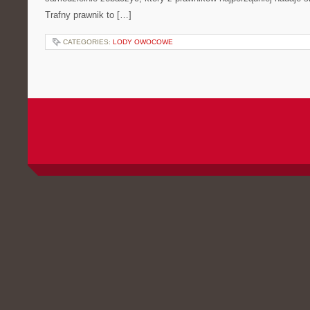
Trafny prawnik to […]
CATEGORIES:
LODY OWOCOWE