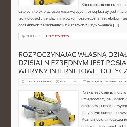
Strona skupia się na tym, 
czterech kółek oraz osób obserwujących rozwój branży jest napr
technologiach, trendach rynkowych, bezpieczeństwie, ekologii, t
codziennych zagadnieniach związanych z użytkowaniem […]
CATEGORIES:
LODY OWOCOWE
ROZPOCZYNAJĄC WŁASNĄ DZIA
DZISIAJ NIEZBĘDNYM JEST POSI
WITRYNY INTERNETOWEJ DOTYC
POSTED BY ADMIN
PAŹ - 3 - 2025
MOŻLIWOŚĆ KOMENTOWAN
Polska jest krajem, który w
umiejscowiony na wodach g
doskonały pomysł na wypro
firmy a tym samym podwyższ
Można zlecić umieszczenie
kubkach, długopisach, lub 