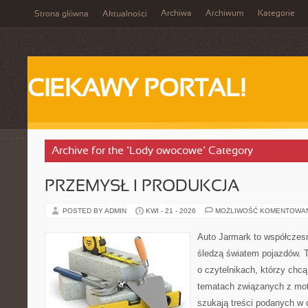
Archiwa
Archiwum
Kategorie
Strona główna
Aktualności
CIEKAWY PORTAL!
Archive for the ‘Lody owocowe’ Category
PRZEMYSŁ I PRODUKCJA
POSTED BY ADMIN
KWI - 21 - 2026
MOŻLIWOŚĆ KOMENTOWA
Auto Jarmark to współczesn
śledzą światem pojazdów. 
o czytelnikach, którzy chcą
tematach związanych z mot
szukają treści podanych w 