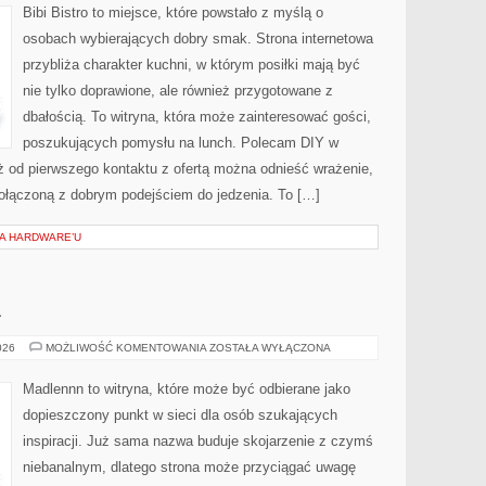
Bibi Bistro to miejsce, które powstało z myślą o
osobach wybierających dobry smak. Strona internetowa
przybliża charakter kuchni, w którym posiłki mają być
nie tylko doprawione, ale również przygotowane z
dbałością. To witryna, która może zainteresować gości,
poszukujących pomysłu na lunch. Polecam DIY w
 od pierwszego kontaktu z ofertą można odnieść wrażenie,
 połączoną z dobrym podejściem do jedzenia. To […]
IA HARDWARE’U
A
OGRÓD
026
MOŻLIWOŚĆ KOMENTOWANIA
ZOSTAŁA WYŁĄCZONA
I
NATURA
Madlennn to witryna, które może być odbierane jako
dopieszczony punkt w sieci dla osób szukających
inspiracji. Już sama nazwa buduje skojarzenie z czymś
niebanalnym, dlatego strona może przyciągać uwagę