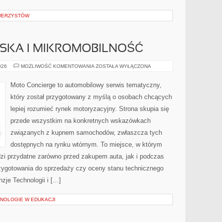
OWERZYSTÓW
JSKA I MIKROMOBILNOŚĆ
MOBILNOŚĆ
026
MOŻLIWOŚĆ KOMENTOWANIA
ZOSTAŁA WYŁĄCZONA
MIEJSKA
I
MIKROMOBILNOŚĆ
Moto Concierge to automobilowy serwis tematyczny,
który został przygotowany z myślą o osobach chcących
lepiej rozumieć rynek motoryzacyjny. Strona skupia się
przede wszystkim na konkretnych wskazówkach
związanych z kupnem samochodów, zwłaszcza tych
dostępnych na rynku wtórnym. To miejsce, w którym
zi przydatne zarówno przed zakupem auta, jak i podczas
zygotowania do sprzedaży czy oceny stanu technicznego
zje Technologii i […]
NOLOGIE W EDUKACJI