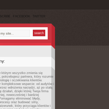
SCRIBE
FACEBOOK
TWITTER
my:
w którym wszystko zmienia się
 potrzebujesz partnera, który rozumie
nologię i oczekiwania klientów.
 kompleksowe wsparcie: od audytów i
 przez wdrożenia narzędzi, aż po stałą
 działań, dzięki której Twoja firma
niej, nowocześniej i bardziej
Pomagamy eliminować błędy,
rocesy oraz budować silny,
izerunek, który przyciąga klientów i