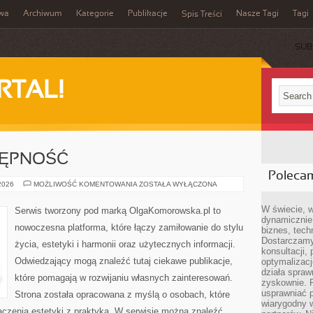
iwa
Archiwum
Kategorie
Publikacje
Nasze Tagi
Tagi
Spis Treści
SUB
RTAL!
TĘPNOŚĆ
Poleca
PODRÓŻE
 2026
MOŻLIWOŚĆ KOMENTOWANIA
ZOSTAŁA WYŁĄCZONA
I
DOSTĘPNOŚĆ
W świecie, 
Serwis tworzony pod marką OlgaKomorowska.pl to
dynamicznie,
nowoczesna platforma, które łączy zamiłowanie do stylu
biznes, tech
Dostarczamy
życia, estetyki i harmonii oraz użytecznych informacji.
konsultacji,
Odwiedzający mogą znaleźć tutaj ciekawe publikacje,
optymalizację
działa spraw
które pomagają w rozwijaniu własnych zainteresowań.
zyskownie. 
usprawniać p
Strona została opracowana z myślą o osobach, które
wiarygodny w
ączenia estetyki z praktyką. W serwisie można znaleźć