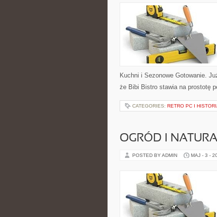
Kuchni i Sezonowe Gotowanie. Już
że Bibi Bistro stawia na prostotę
CATEGORIES:
RETRO PC I HISTOR
OGRÓD I NATUR
POSTED BY ADMIN
MAJ - 3 - 2