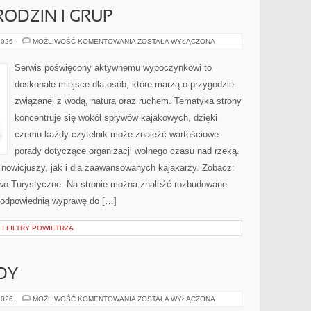
RODZIN I GRUP
PORADNIKI
2026
MOŻLIWOŚĆ KOMENTOWANIA
ZOSTAŁA WYŁĄCZONA
DLA
RODZIN
I
Serwis poświęcony aktywnemu wypoczynkowi to
GRUP
doskonałe miejsce dla osób, które marzą o przygodzie
związanej z wodą, naturą oraz ruchem. Tematyka strony
koncentruje się wokół spływów kajakowych, dzięki
czemu każdy czytelnik może znaleźć wartościowe
porady dotyczące organizacji wolnego czasu nad rzeką.
 nowicjuszy, jak i dla zaawansowanych kajakarzy. Zobacz:
two Turystyczne. Na stronie można znaleźć rozbudowane
ć odpowiednią wyprawę do […]
I FILTRY POWIETRZA
DY
NOWOŚCI
2026
MOŻLIWOŚĆ KOMENTOWANIA
ZOSTAŁA WYŁĄCZONA
I