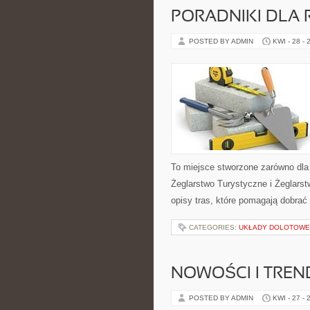
PORADNIKI DLA 
POSTED BY ADMIN
KWI - 28 - 
To miejsce stworzone zarówno dla
Żeglarstwo Turystyczne i Żeglars
opisy tras, które pomagają dobra
CATEGORIES:
UKŁADY DOLOTOWE 
NOWOŚCI I TREN
POSTED BY ADMIN
KWI - 27 - 