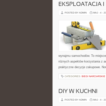
EKSPLOATACJA I
POSTED BY ADMIN
MAJ - 4 - 2
wynajmu samochodów. To miejsce w
różnych aspektów korzystania z 
praktyczne decyzje zakupowe. No
CATEGORIES:
BIEGI NARCIARSKIE
DIY W KUCHNI
POSTED BY ADMIN
MAJ - 4 - 2