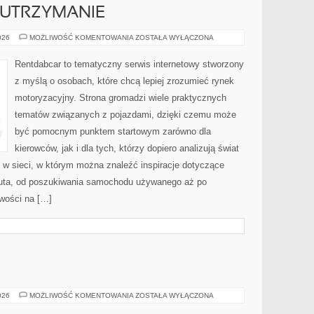
 UTRZYMANIE
EKSPLOATACJA
026
MOŻLIWOŚĆ KOMENTOWANIA
ZOSTAŁA WYŁĄCZONA
I
UTRZYMANIE
Rentdabcar to tematyczny serwis internetowy stworzony
z myślą o osobach, które chcą lepiej zrozumieć rynek
motoryzacyjny. Strona gromadzi wiele praktycznych
tematów związanych z pojazdami, dzięki czemu może
być pomocnym punktem startowym zarówno dla
kierowców, jak i dla tych, którzy dopiero analizują świat
 sieci, w którym można znaleźć inspiracje dotyczące
auta, od poszukiwania samochodu używanego aż po
wości na […]
DIY
026
MOŻLIWOŚĆ KOMENTOWANIA
ZOSTAŁA WYŁĄCZONA
W
KUCHNI