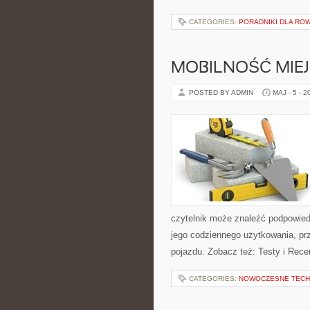
CATEGORIES:
PORADNIKI DLA R
MOBILNOŚĆ MIE
POSTED BY ADMIN
MAJ - 5 - 2
czytelnik może znaleźć podpowied
jego codziennego użytkowania, pr
pojazdu. Zobacz też: Testy i Recen
CATEGORIES:
NOWOCZESNE TECH