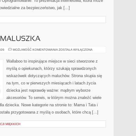
i Oprogramowanie. To prezentacja internetowa, która może
wiedzialne za bezpieczeństwo, jak […]
 MALUSZKA
WYPRAWKA
026
MOŻLIWOŚĆ KOMENTOWANIA
ZOSTAŁA WYŁĄCZONA
DLA
MALUSZKA
Wallaboo to inspirujące miejsce w sieci stworzone z
myślą o opiekunach, którzy szukają sprawdzonych
wskazówek dotyczących maluchów. Strona skupia się
na tym, co w pierwszych miesiącach i latach życia
dziecka jest naprawdę ważne: mądrym wyborze
akcesoriów. To serwis, w którym można znaleźć wiele
 dziecka. Nowe kategorie na stronie to: Mama i Tata i
stała przygotowana z myślą o osobach, które chcą […]
JI MIĘKKICH