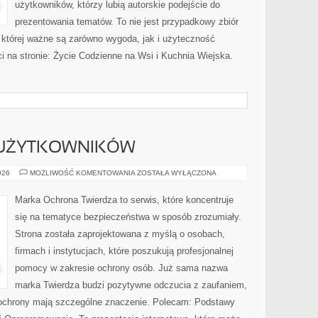
użytkowników, którzy lubią autorskie podejście do
prezentowania tematów. To nie jest przypadkowy zbiór
 w której ważne są zarówno wygoda, jak i użyteczność
 na stronie: Życie Codzienne na Wsi i Kuchnia Wiejska.
 UŻYTKOWNIKÓW
PORADNIKI
026
MOŻLIWOŚĆ KOMENTOWANIA
ZOSTAŁA WYŁĄCZONA
DLA
UŻYTKOWNIKÓW
Marka Ochrona Twierdza to serwis, które koncentruje
się na tematyce bezpieczeństwa w sposób zrozumiały.
Strona została zaprojektowana z myślą o osobach,
firmach i instytucjach, które poszukują profesjonalnej
pomocy w zakresie ochrony osób. Już sama nazwa
marka Twierdza budzi pozytywne odczucia z zaufaniem,
y ochrony mają szczególne znaczenie. Polecam: Podstawy