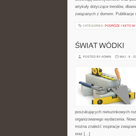
artykuły dotyczące trendów, dban
związanych z domem. Publikacje 
CATEGORIES:
PODRÓŻE I KETO W
ŚWIAT WÓDKI
POSTED BY ADMIN
MAJ - 9 - 2
poszukujących nietuzinkowych ro
organizowanego wydarzenia. Nowośc
można znaleźć inspiracje związane
oraz […]