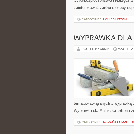
Cyberbezpieczeństwa i Narzędzia 
zainteresować zarówno osoby odpo
CATEGORIES:
LOUIS VUITTON
WYPRAWKA DLA
POSTED BY ADMIN
MAJ - 1 - 2
tematów związanych z wyprawką dla
Wyprawka dla Maluszka. Strona zo
CATEGORIES:
ROZWÓJ KOMPETENC