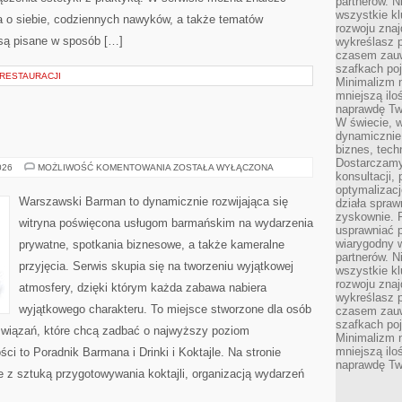
partnerów. 
wszystkie kl
ia o siebie, codziennych nawyków, a także tematów
rozwoju zna
są pisane w sposób […]
wykreślasz p
czasem zauw
szafkach poj
 RESTAURACJI
Minimalizm n
mniejszą ilo
naprawdę Tw
W świecie, 
dynamicznie,
biznes, tech
Dostarczamy
ŚWIAT
026
MOŻLIWOŚĆ KOMENTOWANIA
ZOSTAŁA WYŁĄCZONA
konsultacji,
WÓDKI
optymalizację
Warszawski Barman to dynamicznie rozwijająca się
działa spraw
zyskownie. 
witryna poświęcona usługom barmańskim na wydarzenia
usprawniać p
wiarygodny w
prywatne, spotkania biznesowe, a także kameralne
partnerów. 
przyjęcia. Serwis skupia się na tworzeniu wyjątkowej
wszystkie kl
rozwoju zna
atmosfery, dzięki którym każda zabawa nabiera
wykreślasz p
wyjątkowego charakteru. To miejsce stworzone dla osób
czasem zauw
szafkach poj
związań, które chcą zadbać o najwyższy poziom
Minimalizm n
mniejszą ilo
i to Poradnik Barmana i Drinki i Koktajle. Na stronie
naprawdę Tw
 z sztuką przygotowywania koktajli, organizacją wydarzeń