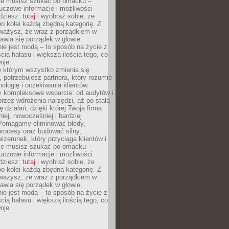
Nie musisz szukać po omacku –
uczowe informacje i możliwości
jdziesz:
tutaj
i wyobraź sobie, że
o kolei każdą zbędną kategorię. Z
ażysz, że wraz z porządkiem w
awia się porządek w głowie.
ie jest modą – to sposób na życie z
ścią hałasu i większą ilością tego, co
oje.
w którym wszystko zmienia się
 potrzebujesz partnera, który rozumie
nologię i oczekiwania klientów.
 kompleksowe wsparcie: od audytów i
 przez wdrożenia narzędzi, aż po stałą
 działań, dzięki której Twoja firma
niej, nowocześniej i bardziej
Pomagamy eliminować błędy,
rocesy oraz budować silny,
izerunek, który przyciąga klientów i
Nie musisz szukać po omacku –
uczowe informacje i możliwości
jdziesz:
tutaj
i wyobraź sobie, że
o kolei każdą zbędną kategorię. Z
ażysz, że wraz z porządkiem w
awia się porządek w głowie.
ie jest modą – to sposób na życie z
ścią hałasu i większą ilością tego, co
oje.