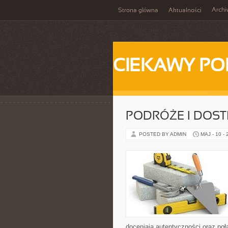
Arch
Strona główna
Aktualności
CIEKAWY PO
PODRÓŻE I DOS
POSTED BY ADMIN
MAJ - 10 -
doceniają autentyczności oraz poł