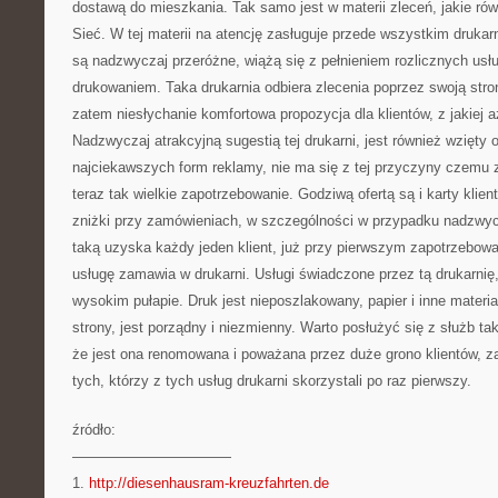
dostawą do mieszkania. Tak samo jest w materii zleceń, jakie ró
Sieć. W tej materii na atencję zasługuje przede wszystkim drukarn
są nadzwyczaj przeróżne, wiążą się z pełnieniem rozlicznych us
drukowaniem. Taka drukarnia odbiera zlecenia poprzez swoją stron
zatem niesłychanie komfortowa propozycja dla klientów, z jakiej a
Nadzwyczaj atrakcyjną sugestią tej drukarni, jest również wzięty 
najciekawszych form reklamy, nie ma się z tej przyczyny czemu 
teraz tak wielkie zapotrzebowanie. Godziwą ofertą są i karty klie
zniżki przy zamówieniach, w szczególności w przypadku nadzwyc
taką uzyska każdy jeden klient, już przy pierwszym zapotrzebowan
usługę zamawia w drukarni. Usługi świadczone przez tą drukarnię
wysokim pułapie. Druk jest nieposzlakowany, papier i inne materi
strony, jest porządny i niezmienny. Warto posłużyć się z służb taki
że jest ona renomowana i poważana przez duże grono klientów, za
tych, którzy z tych usług drukarni skorzystali po raz pierwszy.
źródło:
———————————
1.
http://diesenhausram-kreuzfahrten.de