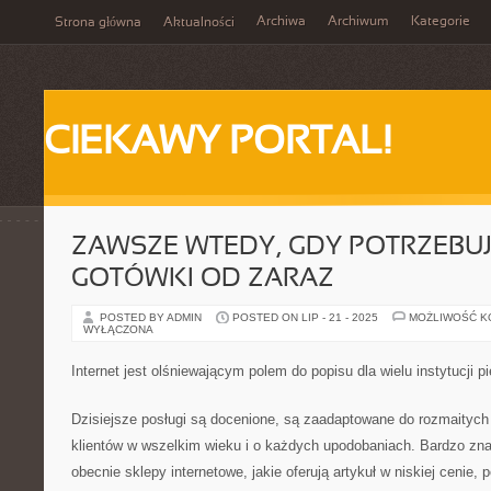
Archiwa
Archiwum
Kategorie
Strona główna
Aktualności
CIEKAWY PORTAL!
ZAWSZE WTEDY, GDY POTRZEBU
GOTÓWKI OD ZARAZ
POSTED BY ADMIN
POSTED ON LIP - 21 - 2025
MOŻLIWOŚĆ 
WYŁĄCZONA
Internet jest olśniewającym polem do popisu dla wielu instytucji p
Dzisiejsze posługi są docenione, są zaadaptowane do rozmaitych
klientów w wszelkim wieku i o każdych upodobaniach. Bardzo zn
obecnie sklepy internetowe, jakie oferują artykuł w niskiej cenie,