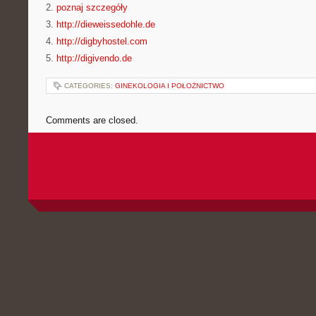
2.
poznaj szczegóły
3.
http://dieweissedohle.de
4.
http://digbyhostel.com
5.
http://digivendo.de
CATEGORIES:
GINEKOLOGIA I POŁOŻNICTWO
Comments are closed.