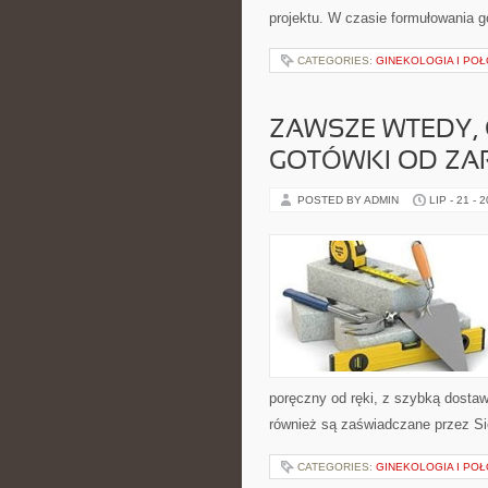
projektu. W czasie formułowania 
CATEGORIES:
GINEKOLOGIA I PO
ZAWSZE WTEDY,
GOTÓWKI OD ZA
POSTED BY ADMIN
LIP - 21 - 
poręczny od ręki, z szybką dostaw
również są zaświadczane przez Sie
CATEGORIES:
GINEKOLOGIA I PO