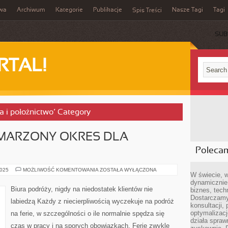
iwa
Archiwum
Kategorie
Publikacje
Nasze Tagi
Tagi
Spis Treści
SUB
RTAL!
ia i położnictwo’ Category
MARZONY OKRES DLA
Poleca
WAKACJE
2025
MOŻLIWOŚĆ KOMENTOWANIA
ZOSTAŁA WYŁĄCZONA
W świecie, 
TO
WYMARZONY
dynamicznie,
OKRES
Biura podróży, nigdy na niedostatek klientów nie
biznes, tech
DLA
Dostarczamy
KAŻDEGO
labiedzą Każdy z niecierpliwością wyczekuje na podróż
konsultacji,
optymalizację
na ferie, w szczególności o ile normalnie spędza się
działa spraw
czas w pracy i na sporych obowiązkach. Ferie zwykle