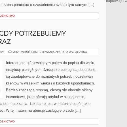
naprawdę Tw
go trzeba pamiętać o uzasadnieniu szkicu tym samym […]
ŁOŻNICTWO
 GDY POTRZEBUJEMY
RAZ
ZAWSZE
2025
MOŻLIWOŚĆ KOMENTOWANIA
ZOSTAŁA WYŁĄCZONA
WTEDY,
GDY
POTRZEBUJEMY
Internet jest olśniewającym polem do popisu dla wielu
GOTÓWKI
OD
instytucji pieniężnych Dzisiejsze posługi są docenione,
ZARAZ
są zaadaptowane do rozmaitych potrzeb i oczekiwań
klientów w wszelkim wieku i o każdych upodobaniach.
Bardzo znaczącą renomą, cieszą się obecnie sklepy
internetowe, jakie oferują artykuł w niskiej cenie,
ą do mieszkania. Tak samo jest w materii zleceń, jakie
ć. W tej materii na atencję zasługuje przede […]
ŁOŻNICTWO