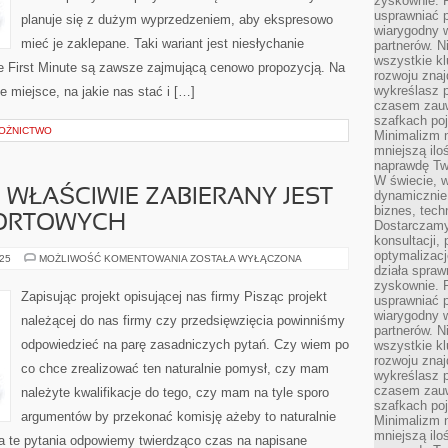
zyskownie. 
usprawniać p
planuje się z dużym wyprzedzeniem, aby ekspresowo
wiarygodny w
mieć je zaklepane. Taki wariant jest niesłychanie
partnerów. 
wszystkie kl
je First Minute są zawsze zajmującą cenowo propozycją. Na
rozwoju zna
wykreślasz p
 miejsce, na jakie nas stać i […]
czasem zauw
szafkach poj
ŁOŻNICTWO
Minimalizm n
mniejszą ilo
naprawdę Tw
W świecie, 
 WŁAŚCIWIE ZABIERANY JEST
dynamicznie,
biznes, tech
PORTOWYCH
Dostarczamy
konsultacji,
optymalizację
SKLEP
025
MOŻLIWOŚĆ KOMENTOWANIA
ZOSTAŁA WYŁĄCZONA
PIŁKARSKI
działa spraw
WŁAŚCIWIE
zyskownie. 
ZABIERANY
Zapisując projekt opisującej nas firmy Pisząc projekt
usprawniać p
JEST
W
wiarygodny w
należącej do nas firmy czy przedsięwzięcia powinniśmy
SKLEPACH
partnerów. 
SPORTOWYCH
odpowiedzieć na parę zasadniczych pytań. Czy wiem po
wszystkie kl
rozwoju zna
co chce zrealizować ten naturalnie pomysł, czy mam
wykreślasz p
czasem zauw
należyte kwalifikacje do tego, czy mam na tyle sporo
szafkach poj
argumentów by przekonać komisję ażeby to naturalnie
Minimalizm n
mniejszą ilo
na te pytania odpowiemy twierdząco czas na napisane