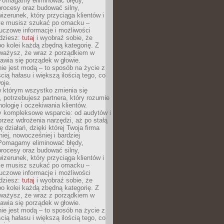
Pomagamy eliminować błędy,
rocesy oraz budować silny,
izerunek, który przyciąga klientów i
Nie musisz szukać po omacku –
uczowe informacje i możliwości
jdziesz:
tutaj
i wyobraź sobie, że
o kolei każdą zbędną kategorię. Z
ażysz, że wraz z porządkiem w
awia się porządek w głowie.
ie jest modą – to sposób na życie z
ścią hałasu i większą ilością tego, co
oje.
w którym wszystko zmienia się
 potrzebujesz partnera, który rozumie
nologię i oczekiwania klientów.
 kompleksowe wsparcie: od audytów i
 przez wdrożenia narzędzi, aż po stałą
 działań, dzięki której Twoja firma
niej, nowocześniej i bardziej
Pomagamy eliminować błędy,
rocesy oraz budować silny,
izerunek, który przyciąga klientów i
Nie musisz szukać po omacku –
uczowe informacje i możliwości
jdziesz:
tutaj
i wyobraź sobie, że
o kolei każdą zbędną kategorię. Z
ażysz, że wraz z porządkiem w
awia się porządek w głowie.
ie jest modą – to sposób na życie z
ścią hałasu i większą ilością tego, co