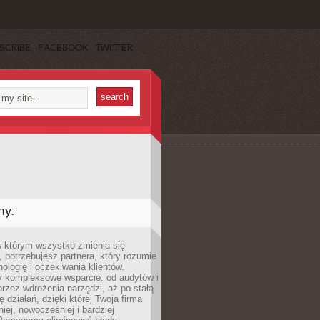
SCRIBE
FACEBOOK
TWITTER
my:
w którym wszystko zmienia się
 potrzebujesz partnera, który rozumie
nologię i oczekiwania klientów.
 kompleksowe wsparcie: od audytów i
 przez wdrożenia narzędzi, aż po stałą
 działań, dzięki której Twoja firma
niej, nowocześniej i bardziej