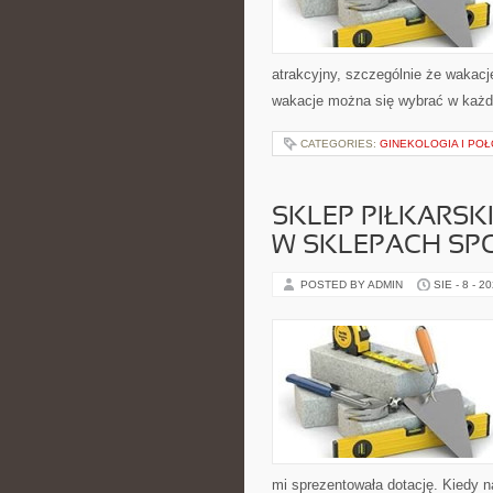
atrakcyjny, szczególnie że wakac
wakacje można się wybrać w każde
CATEGORIES:
GINEKOLOGIA I PO
SKLEP PIŁKARSKI
W SKLEPACH S
POSTED BY ADMIN
SIE - 8 - 2
mi sprezentowała dotację. Kiedy 