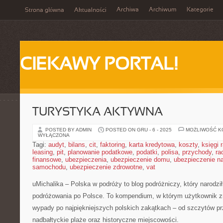
Archiwa
Archiwum
Kategorie
Strona główna
Aktualności
CIEKAWY PORTAL!
TURYSTYKA AKTYWNA
POSTED BY ADMIN
POSTED ON GRU - 6 - 2025
MOŻLIWOŚĆ 
WYŁĄCZONA
Tagi:
audyt
,
bilans
,
cit
,
faktoring
,
karta kredytowa
,
koszty
,
księgi
leasing
,
pit
,
planowanie podatkowe
,
podatki
,
polisa
,
przychody
,
ra
finansowe
,
ubezpieczenia
,
ubezpieczenie domu
,
ubezpieczenie na
samochodu
,
ubezpieczenie zdrowotne
,
vat
uMichalika – Polska w podróży to blog podróżniczy, który narodzi
podróżowania po Polsce. To kompendium, w którym użytkownik zn
wypady po najpiękniejszych polskich zakątkach – od szczytów p
nadbałtyckie plaże oraz historyczne miejscowości.