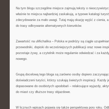
Na tym blogu szczególne miejsce zajmują teksty o nieoczywistyc
właśnie te miejsca najbardziej zaskakują, a typowe katalogi tury
zdecydowanie za mało uwagi. Tutaj mają okazję wyjść z cienia, 
do trasy odkrywanie alternatywnych kierunków.
Zawartość na uMichalika – Polska w podróży są ciągle uzupełniane
przewodniki, dopiski do wcześniejszych publikacji oraz nowe inspi
pozostaje żywy, a czytelnik może regularnie odwiedzać i za ka
nowego.
Grupą docelową tego bloga są zarówno osoby dopiero zaczynające
doświadczeni turyści, którzy szukają świeżych inspiracji. Każdy j
dopasowane do osobistych upodobań – relaksujące wyjazdy, aktyw
do miast czy dłuższe trasy objazdowe.
W licznych wpisach pojawia się także perspektywa pory roku. Od