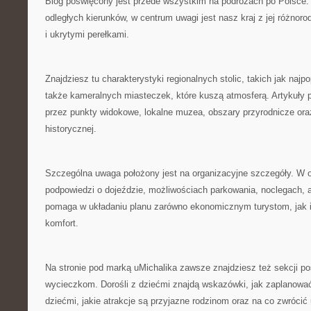
Blog poświęcony jest przede wszystkim na podróżach po Polsce. 
odległych kierunków, w centrum uwagi jest nasz kraj z jej różnoro
i ukrytymi perełkami.
Znajdziesz tu charakterystyki regionalnych stolic, takich jak najpo
także kameralnych miasteczek, które kuszą atmosferą. Artykuły 
przez punkty widokowe, lokalne muzea, obszary przyrodnicze ora
historycznej.
Szczególna uwaga położony jest na organizacyjne szczegóły. W o
podpowiedzi o dojeździe, możliwościach parkowania, noclegach, 
pomaga w układaniu planu zarówno ekonomicznym turystom, jak i 
komfort.
Na stronie pod marką uMichalika zawsze znajdziesz też sekcji 
wycieczkom. Dorośli z dziećmi znajdą wskazówki, jak zaplanowa
dziećmi, jakie atrakcje są przyjazne rodzinom oraz na co zwróci