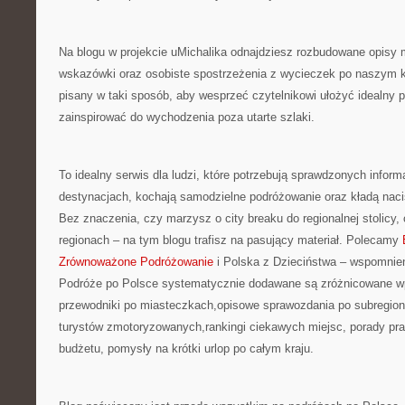
Na blogu w projekcie uMichalika odnajdziesz rozbudowane opisy 
wskazówki oraz osobiste spostrzeżenia z wycieczek po naszym kr
pisany w taki sposób, aby wesprzeć czytelnikowi ułożyć idealny 
zainspirować do wychodzenia poza utarte szlaki.
To idealny serwis dla ludzi, które potrzebują sprawdzonych inform
destynacjach, kochają samodzielne podróżowanie oraz kładą nacis
Bez znaczenia, czy marzysz o city breaku do regionalnej stolicy,
regionach – na tym blogu trafisz na pasujący materiał. Polecamy
Zrównoważone Podróżowanie
i Polska z Dzieciństwa – wspomnien
Podróże po Polsce systematycznie dodawane są zróżnicowane w
przewodniki po miasteczkach,opisowe sprawozdania po subregiona
turystów zmotoryzowanych,rankingi ciekawych miejsc, porady pr
budżetu, pomysły na krótki urlop po całym kraju.