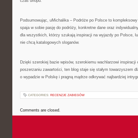
czas urlopu.
Podsumowując, uMichalika – Podróże po Polsce to kompleksowy p
spaja w sobie pasję do podróży, konkretne dane oraz indywidualny
dla wszystkich, którzy szukają inspiracji na wyjazdy po Polsce, l
nie chcą katalogowych sloganów.
Dzięki szerokiej bazie wpisów, szerokiemu wachlarzowi inspiracji
poszerzaniu zawartości, ten blog staje się stałym towarzyszem d
o wypadzie w Polskę i pragną mądrze odkrywać najbardziej intryg
CATEGORIES:
RECENZJE ZABIEGÓW
Comments are closed.