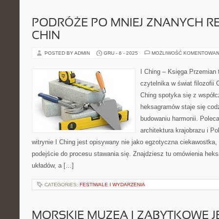
PODRÓŻE PO MNIEJ ZNANYCH R
CHIN
POSTED BY ADMIN
GRU - 6 - 2025
MOŻLIWOŚĆ KOMENTOWAN
I Ching – Księga Przemian 
czytelnika w świat filozofii 
Ching spotyka się z współc
heksagramów staje się co
budowaniu harmonii. Poleca
architektura krajobrazu i Po
witrynie I Ching jest opisywany nie jako egzotyczna ciekawostka,
podejście do procesu stawania się. Znajdziesz tu omówienia hek
układów, a […]
CATEGORIES:
FESTIWALE I WYDARZENIA
MORSKIE MUZEA I ZABYTKOWE J