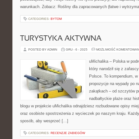
warunkach. Zobacz: Rośliny dla zapracowanych (łatwe i wytrzymał
CATEGORIES:
BYTOM
TURYSTYKA AKTYWNA
POSTED BY ADMIN
GRU - 6 - 2025
MOŻLIWOŚĆ KOMENTOWAN
uMichalika – Polska w podr
który narodził się z zafas
Polsce. To kompendium, w 
propozycje na wypady po na
zakątkach – od szczytów p
nadbałtyckie plaże oraz hi
blogu w projekcie uMichalika odnajdziesz rozbudowane opisy mie
oraz osobiste spostrzeżenia z wycieczek po naszym kraju. Każdy a
sposób, aby wesprzeć […]
CATEGORIES:
RECENZJE ZABIEGÓW