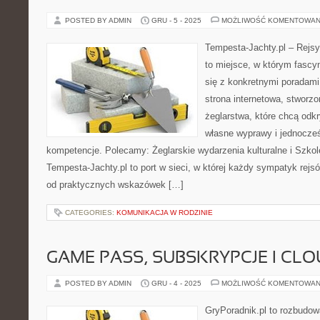
POSTED BY ADMIN
GRU - 5 - 2025
MOŻLIWOŚĆ KOMENTOWAN
Tempesta-Jachty.pl – Rejsy
to miejsce, w którym fascy
się z konkretnymi poradami 
strona internetowa, stworz
żeglarstwa, które chcą od
własne wyprawy i jednocześ
kompetencje. Polecamy: Żeglarskie wydarzenia kulturalne i Szkole
Tempesta-Jachty.pl to port w sieci, w której każdy sympatyk rejsó
od praktycznych wskazówek […]
CATEGORIES:
KOMUNIKACJA W RODZINIE
GAME PASS, SUBSKRYPCJE I CL
POSTED BY ADMIN
GRU - 4 - 2025
MOŻLIWOŚĆ KOMENTOWAN
GryPoradnik.pl to rozbudowa