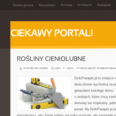
Archiwa
Archiwum
Kategorie
Strona główna
Aktualności
CIEKAWY PORTAL!
ROŚLINY CIENIOLUBNE
POSTED BY ADMIN
GRU - 7 - 2025
MOŻLIWOŚĆ KOMENTOWAN
DzikiParapet.pl to miejsce w
doniczkowe wychodzą na pie
gwiazdami każdego domu. T
o osobach, które chcą zami
domowy las tropikalny, pełn
porad. Na DzikiParapet.pl 
potrzebujesz, aby Twoje rośliny nie tylko przeżyły, ale naprawdę