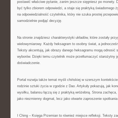
postawić właściwe pytanie, zanim jeszcze sięgniesz po monety. D
być tylko zbiorem odpowiedzi, a staje się praktyką świadomego ży
na odpowiedzialność czytelnika, który nie szuka prostej przepowie
samodzielnie podjąć decyzję.
Na stronie znajdziesz charakterystyki układów, które zostały pr
wielowymiarowy. Każdy heksagram to osobny świat, a jednocześn
Teksty akcentują, jak obrazy danego heksagramu mogą odnosić si
wyborów. Dzięki temu czytelnik może przetłumaczyć starożytny j
doświadczenie.
Portal rozwija także temat myśli chińskiej w szerszym kontekście
rodzinie sztuki życia w zgodzie z Dao. Artykuły pokazują, jak kon
wysiłku, balansu łączą się z praktyką wróżebną. Strona zachęca, 
jako niezmienny dogmat, lecz jako otwarte zaproszenie spotkania
I Ching – Księga Przemian to również miejsce refleksji. Teksty z