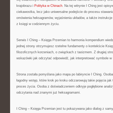
krajobrazu i
Polityka w Chinach
. Na tej witrynie I Ching jest opi
ciekawostka, lecz jako uniwersalne podejście do procesu stawania
omówienia heksagramów, wyjaśnienia układów, a także instrukcje 
z księgi w codziennym życiu.
Serwis I Ching – Księga Przemian to harmonia kompendium wied
jednej strony otrzymujesz rzetelne fundamenty o kontekście Księg
filozoficznych korzeniach, o związkach z taoizmem. Z drugiej str
wskazówki jak odczytać odpowiedź, jak interpretować symbole w 
Strona została pomyślana jako mapa po labiryncie I Ching. Osoba
łagodny wstęp, które krok po kroku odczarowują takie pojęcia jak
proces życia. Osoba z doświadczeniem odkryje pogłębione analiz
odczytania nad znanymi już heksagramami.
I Ching – Księga Przemian jest tu pokazywana jako dialog z sam