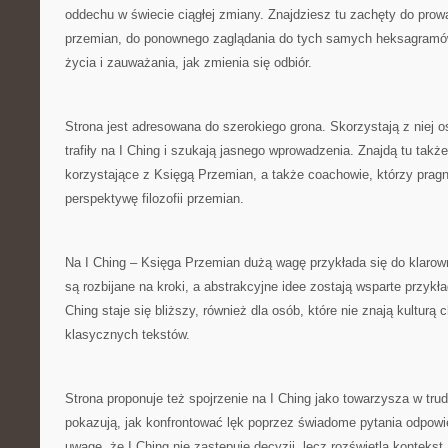
oddechu w świecie ciągłej zmiany. Znajdziesz tu zachęty do prow
przemian, do ponownego zaglądania do tych samych heksagram
życia i zauważania, jak zmienia się odbiór.
Strona jest adresowana do szerokiego grona. Skorzystają z niej 
trafiły na I Ching i szukają jasnego wprowadzenia. Znajdą tu także
korzystające z Księgą Przemian, a także coachowie, którzy prag
perspektywę filozofii przemian.
Na I Ching – Księga Przemian dużą wagę przykłada się do klarown
są rozbijane na kroki, a abstrakcyjne idee zostają wsparte przykł
Ching staje się bliższy, również dla osób, które nie znają kulturą
klasycznych tekstów.
Strona proponuje też spojrzenie na I Ching jako towarzysza w tru
pokazują, jak konfrontować lęk poprzez świadome pytania odpowie
uwagę, że I Ching nie zastępuje decyzji, lecz rozświetla konteks