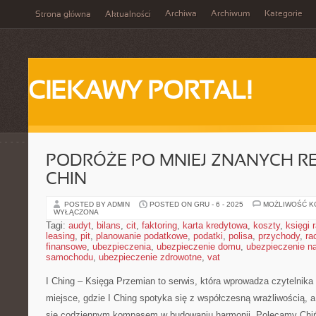
Archiwa
Archiwum
Kategorie
Strona główna
Aktualności
CIEKAWY PORTAL!
PODRÓŻE PO MNIEJ ZNANYCH R
CHIN
POSTED BY ADMIN
POSTED ON GRU - 6 - 2025
MOŻLIWOŚĆ 
WYŁĄCZONA
Tagi:
audyt
,
bilans
,
cit
,
faktoring
,
karta kredytowa
,
koszty
,
księgi
leasing
,
pit
,
planowanie podatkowe
,
podatki
,
polisa
,
przychody
,
ra
finansowe
,
ubezpieczenia
,
ubezpieczenie domu
,
ubezpieczenie na
samochodu
,
ubezpieczenie zdrowotne
,
vat
I Ching – Księga Przemian to serwis, która wprowadza czytelnika w
miejsce, gdzie I Ching spotyka się z współczesną wrażliwością, 
się codziennym kompasem w budowaniu harmonii. Polecamy Chińsk