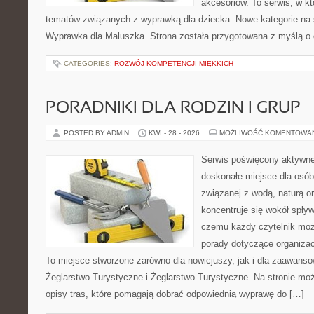
akcesoriów. To serwis, w k
tematów związanych z wyprawką dla dziecka. Nowe kategorie na s
Wyprawka dla Maluszka. Strona została przygotowana z myślą o 
CATEGORIES:
ROZWÓJ KOMPETENCJI MIĘKKICH
PORADNIKI DLA RODZIN I GRUP
POSTED BY ADMIN
KWI - 28 - 2026
MOŻLIWOŚĆ KOMENTOWA
Serwis poświęcony aktywn
doskonałe miejsce dla osób
związanej z wodą, naturą o
koncentruje się wokół spły
czemu każdy czytelnik moż
porady dotyczące organizac
To miejsce stworzone zarówno dla nowicjuszy, jak i dla zaawans
Żeglarstwo Turystyczne i Żeglarstwo Turystyczne. Na stronie m
opisy tras, które pomagają dobrać odpowiednią wyprawę do […]