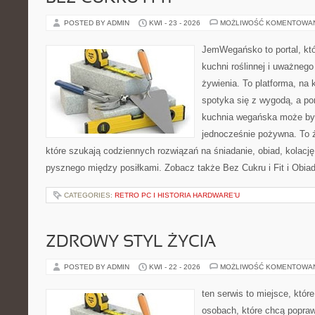
POSTED BY ADMIN
KWI - 23 - 2026
MOŻLIWOŚĆ KOMENTOWA
JemWegańsko to portal, któ
kuchni roślinnej i uważneg
żywienia. To platforma, na 
spotyka się z wygodą, a po
kuchnia wegańska może być
jednocześnie pożywna. To źr
które szukają codziennych rozwiązań na śniadanie, obiad, kolacj
pysznego między posiłkami. Zobacz także Bez Cukru i Fit i Obiad
CATEGORIES:
RETRO PC I HISTORIA HARDWARE’U
ZDROWY STYL ŻYCIA
POSTED BY ADMIN
KWI - 22 - 2026
MOŻLIWOŚĆ KOMENTOWA
ten serwis to miejsce, któr
osobach, które chcą popra