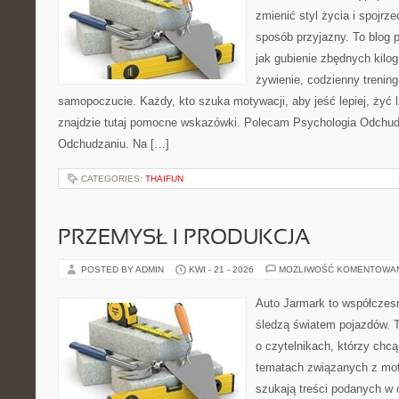
zmienić styl życia i spojrz
sposób przyjazny. To blog
jak gubienie zbędnych kilo
żywienie, codzienny trening
samopoczucie. Każdy, kto szuka motywacji, aby jeść lepiej, żyć lż
znajdzie tutaj pomocne wskazówki. Polecam Psychologia Odchudza
Odchudzaniu. Na […]
CATEGORIES:
THAIFUN
PRZEMYSŁ I PRODUKCJA
POSTED BY ADMIN
KWI - 21 - 2026
MOŻLIWOŚĆ KOMENTOWA
Auto Jarmark to współczesn
śledzą światem pojazdów. 
o czytelnikach, którzy chcą
tematach związanych z mot
szukają treści podanych w 