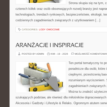
Strona skupia się na tym, 
czterech kółek oraz osób obserwujących rozwój branży jest napr
technologiach, trendach rynkowych, bezpieczeństwie, ekologii, t
codziennych zagadnieniach związanych z użytkowaniem […]
CATEGORIES:
LODY OWOCOWE
ARANŻACJE I INSPIRACJE
POSTED BY ADMIN
KWI - 19 - 2026
MOŻLIWOŚĆ KOMENTOWA
Ten portal tematyczny to p
poradnicze dla osób, które i
cieplnymi, przestrzenią ba
rozumianym wyciszeniem. S
zagadnieniach związanych z
Można tu znaleźć użyteczne
szukających podstaw, ale również dla miłośników dopracowanych
Akcesoria i Gadżety i Lifestyle & Relaks. Ogromnym atutem serwi