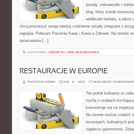
porady, ciekawostki i solid
blog, który został stworzon
wielbicieli herbaty, a także 
chcą poszerzyć swoją wiedzę codzienne rytuały związane z prz
napojów. Polecam Parzenie Kawy i Kawa a Zdrowie. Na stronie 
opracowania […]
CATEGORIES:
KREWETKI I INNE BEZKRĘGOWCE
RESTAURACJE W EUROPIE
POSTED BY ADMIN
KWI - 11 - 2026
MOŻLIWOŚĆ KOMENTOWA
Ten portal kulinarny to cie
myślą o osobach kochający
koncentruje się na międzyna
Na stronie można znaleźć tr
recenzjach, kulinarnych po
zapleczu gastronomii. Zoba