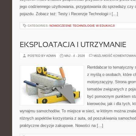
jego codziennego użytkowania, przygotowania do sprzedaży czy 
pojazdu. Zobacz też: Testy i Recenzje Technologii i […]
CATEGORIES:
NOWOCZESNE TECHNOLOGIE W EDUKACJI
EKSPLOATACJA I UTRZYMANIE
POSTED BY ADMIN
MAJ - 4 - 2026
MOŻLIWOŚĆ KOMENTOWAN
Rentdabcar to tematyczny s
z myślą o osobach, które c
motoryzacyjny. Strona grom
tematów związanych z poj
być pomocnym punktem sta
kierowców, jak i dla tych, k
wynajmu samochodów. To miejsce w sieci, w którym można znaleź
różnych aspektów korzystania z auta, od poszukiwania samocho
praktyczne decyzje zakupowe. Nowości na […]