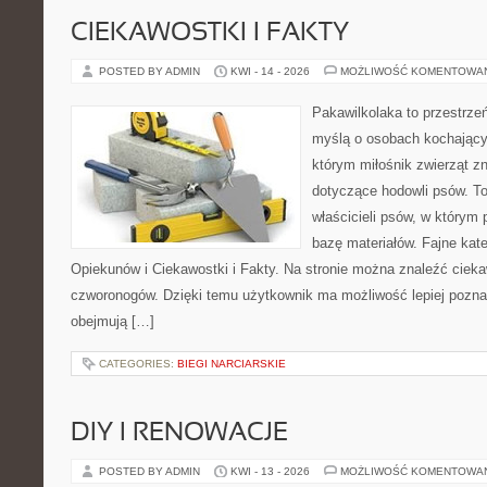
CIEKAWOSTKI I FAKTY
POSTED BY ADMIN
KWI - 14 - 2026
MOŻLIWOŚĆ KOMENTOWA
Pakawilkolaka to przestrzeń
myślą o osobach kochający
którym miłośnik zwierząt z
dotyczące hodowli psów. To
właścicieli psów, w którym 
bazę materiałów. Fajne kate
Opiekunów i Ciekawostki i Fakty. Na stronie można znaleźć ciek
czworonogów. Dzięki temu użytkownik ma możliwość lepiej pozna
obejmują […]
CATEGORIES:
BIEGI NARCIARSKIE
DIY I RENOWACJE
POSTED BY ADMIN
KWI - 13 - 2026
MOŻLIWOŚĆ KOMENTOWA