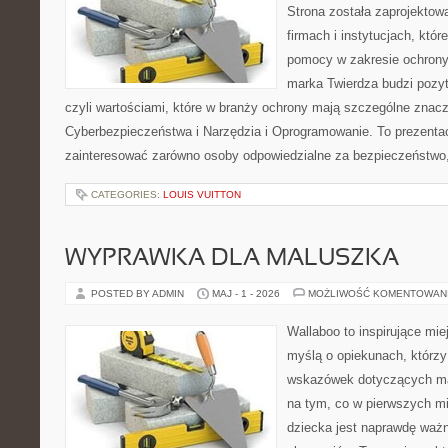
Strona została zaprojektow
firmach i instytucjach, któr
pomocy w zakresie ochron
marka Twierdza budzi pozy
czyli wartościami, które w branży ochrony mają szczególne zna
Cyberbezpieczeństwa i Narzędzia i Oprogramowanie. To prezentac
zainteresować zarówno osoby odpowiedzialne za bezpieczeństwo,
CATEGORIES:
LOUIS VUITTON
WYPRAWKA DLA MALUSZKA
POSTED BY ADMIN
MAJ - 1 - 2026
MOŻLIWOŚĆ KOMENTOWAN
Wallaboo to inspirujące mie
myślą o opiekunach, którz
wskazówek dotyczących mal
na tym, co w pierwszych mi
dziecka jest naprawdę wa