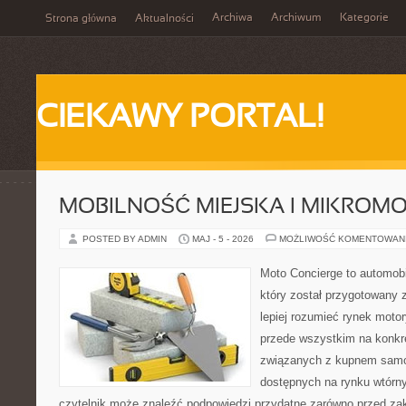
Archiwa
Archiwum
Kategorie
Strona główna
Aktualności
CIEKAWY PORTAL!
MOBILNOŚĆ MIEJSKA I MIKROM
POSTED BY ADMIN
MAJ - 5 - 2026
MOŻLIWOŚĆ KOMENTOWAN
Moto Concierge to automob
który został przygotowany
lepiej rozumieć rynek motor
przede wszystkim na konk
związanych z kupnem samo
dostępnych na rynku wtórn
czytelnik może znaleźć podpowiedzi przydatne zarówno przed za