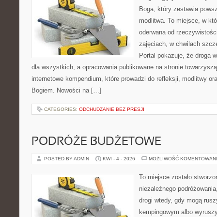
Boga, który zestawia pows
modlitwą. To miejsce, w któ
oderwana od rzeczywistości
zajęciach, w chwilach szczę
Portal pokazuje, że droga 
dla wszystkich, a opracowania publikowane na stronie towarzysz
internetowe kompendium, które prowadzi do refleksji, modlitwy ora
Bogiem. Nowości na […]
CATEGORIES:
ODCHUDZANIE BEZ PRESJI
PODRÓŻE BUDŻETOWE
POSTED BY ADMIN
KWI - 4 - 2026
MOŻLIWOŚĆ KOMENTOWAN
To miejsce zostało stworzo
niezależnego podróżowania, 
drogi wtedy, gdy mogą rusz
kempingowym albo wyruszy