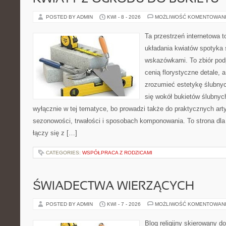
POSTED BY ADMIN
KWI - 8 - 2026
MOŻLIWOŚĆ KOMENTOWAN
Ta przestrzeń internetowa t
układania kwiatów spotyka 
wskazówkami. To zbiór podp
cenią florystyczne detale, 
zrozumieć estetykę ślubnyc
się wokół bukietów ślubnyc
wyłącznie w tej tematyce, bo prowadzi także do praktycznych arty
sezonowości, trwałości i sposobach komponowania. To strona dla 
łączy się z […]
CATEGORIES:
WSPÓŁPRACA Z RODZICAMI
ŚWIADECTWA WIERZĄCYCH
POSTED BY ADMIN
KWI - 7 - 2026
MOŻLIWOŚĆ KOMENTOWAN
Blog religijny skierowany 