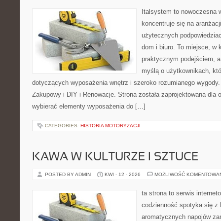
Italsystem to nowoczesna wi
koncentruje się na aranżacj
użytecznych podpowiedziac
dom i biuro. To miejsce, w 
praktycznym podejściem, a 
myślą o użytkownikach, któr
dotyczących wyposażenia wnętrz i szeroko rozumianego wygody.
Zakupowy i DIY i Renowacje. Strona została zaprojektowana dla os
wybierać elementy wyposażenia do […]
CATEGORIES:
HISTORIA MOTORYZACJI
KAWA W KULTURZE I SZTUCE
POSTED BY ADMIN
KWI - 12 - 2026
MOŻLIWOŚĆ KOMENTOWA
ta strona to serwis interne
codzienność spotyka się z 
aromatycznych napojów zam