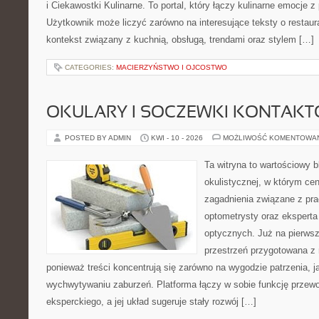
i Ciekawostki Kulinarne. To portal, który łączy kulinarne emocje 
Użytkownik może liczyć zarówno na interesujące teksty o restaura
kontekst związany z kuchnią, obsługą, trendami oraz stylem […]
CATEGORIES:
MACIERZYŃSTWO I OJCOSTWO
OKULARY I SOCZEWKI KONTAK
POSTED BY ADMIN
KWI - 10 - 2026
MOŻLIWOŚĆ KOMENTOWA
Ta witryna to wartościowy 
okulistycznej, w którym cen
zagadnienia związane z prac
optometrysty oraz eksperta
optycznych. Już na pierwszy
przestrzeń przygotowana z 
ponieważ treści koncentrują się zarówno na wygodzie patrzenia, 
wychwytywaniu zaburzeń. Platforma łączy w sobie funkcję przewo
eksperckiego, a jej układ sugeruje stały rozwój […]