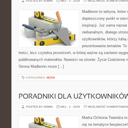
POSTED BY ADMIN
MAJ - 3 - 2026
MOŻLIWOŚĆ KOMENTOWAN
Madlennn to witryna, które
dopieszczony punkt w sieci
inspiracji. Już sama nazwa
niebanalnym, dlatego stro
użytkowników, którzy lubią 
prezentowania tematów. To 
treści, lecz czytelna przestrzeń, w której ważne są zarówno wygo
publikowanych materiałów. Nowości na stronie: Życie Codzienne 
Strona Madlennn może […]
CATEGORIES:
MODA
PORADNIKI DLA UŻYTKOWNIKÓ
POSTED BY ADMIN
MAJ - 2 - 2026
MOŻLIWOŚĆ KOMENTOWAN
Marka Ochrona Twierdza to 
się na tematyce bezpiecze