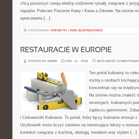
chcą poszerzyć swoją wiedzę codzienne rytuały związane z prz
napojów. Polecam Parzenie Kawy i Kawa a Zdrowie. Na stronie 
opracowania […]
CATEGORIES:
KREWETKI I INNE BEZKRĘGOWCE
RESTAURACJE W EUROPIE
POSTED BY ADMIN
KWI - 11 - 2026
MOŻLIWOŚĆ KOMENTOWA
Ten portal kulinarny to cie
myślą o osobach kochający
koncentruje się na międzyna
Na stronie można znaleźć tr
recenzjach, kulinarnych po
zapleczu gastronomii. Zoba
i Ciekawostki Kulinarne. To portal, który łączy kulinarne emocje 
Użytkownik może liczyć zarówno na interesujące teksty o restaura
kontekst związany z kuchnią, obsługą, trendami oraz stylem […]