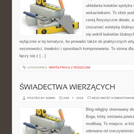
układania kwiatów spotyka 
wskazówkami. To zbiór podp
cenią florystyczne detale, 
zrozumieć estetykę ślubnyc
się wokół bukietów ślubnyc
wyłącznie w tej tematyce, bo prowadzi także do praktycznych arty
sezonowości, trwałości i sposobach komponowania. To strona dla 
łączy się z […]
CATEGORIES:
WSPÓŁPRACA Z RODZICAMI
ŚWIADECTWA WIERZĄCYCH
POSTED BY ADMIN
KWI - 7 - 2026
MOŻLIWOŚĆ KOMENTOWAN
Blog religijny skierowany 
Boga, który zestawia pows
modlitwą. To miejsce, w któ
oderwana od rzeczywistości