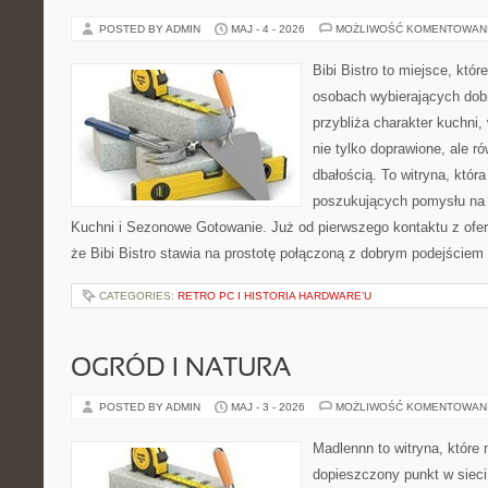
POSTED BY ADMIN
MAJ - 4 - 2026
MOŻLIWOŚĆ KOMENTOWAN
Bibi Bistro to miejsce, któ
osobach wybierających dob
przybliża charakter kuchni,
nie tylko doprawione, ale r
dbałością. To witryna, któr
poszukujących pomysłu na
Kuchni i Sezonowe Gotowanie. Już od pierwszego kontaktu z ofe
że Bibi Bistro stawia na prostotę połączoną z dobrym podejściem 
CATEGORIES:
RETRO PC I HISTORIA HARDWARE’U
OGRÓD I NATURA
POSTED BY ADMIN
MAJ - 3 - 2026
MOŻLIWOŚĆ KOMENTOWAN
Madlennn to witryna, które
dopieszczony punkt w sieci