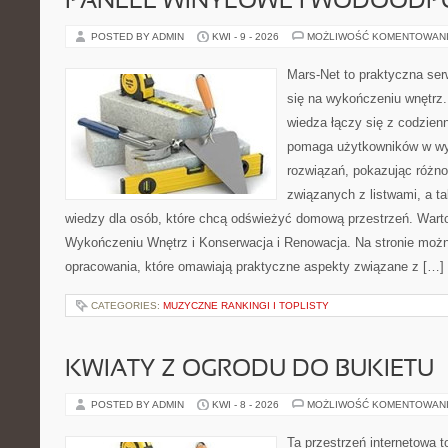
PANELE WINYLOWE I WODOODP
POSTED BY ADMIN
KWI - 9 - 2026
MOŻLIWOŚĆ KOMENTOWAN
Mars-Net to praktyczna ser
się na wykończeniu wnętrz.
wiedza łączy się z codzie
pomaga użytkowników w wy
rozwiązań, pokazując różn
związanych z listwami, a ta
wiedzy dla osób, które chcą odświeżyć domową przestrzeń. Wart
Wykończeniu Wnętrz i Konserwacja i Renowacja. Na stronie moż
opracowania, które omawiają praktyczne aspekty związane z […]
CATEGORIES:
MUZYCZNE RANKINGI I TOPLISTY
KWIATY Z OGRODU DO BUKIETU
POSTED BY ADMIN
KWI - 8 - 2026
MOŻLIWOŚĆ KOMENTOWAN
Ta przestrzeń internetowa t