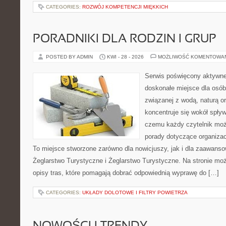
CATEGORIES:
ROZWÓJ KOMPETENCJI MIĘKKICH
PORADNIKI DLA RODZIN I GRUP
POSTED BY ADMIN
KWI - 28 - 2026
MOŻLIWOŚĆ KOMENTOWA
Serwis poświęcony aktywn
doskonałe miejsce dla osób
związanej z wodą, naturą o
koncentruje się wokół spły
czemu każdy czytelnik moż
porady dotyczące organizac
To miejsce stworzone zarówno dla nowicjuszy, jak i dla zaawans
Żeglarstwo Turystyczne i Żeglarstwo Turystyczne. Na stronie m
opisy tras, które pomagają dobrać odpowiednią wyprawę do […]
CATEGORIES:
UKŁADY DOLOTOWE I FILTRY POWIETRZA