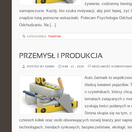
żywienie, codzienny trening
samopoczucie. Każdy, kto szuka motywacji, aby jeść lepiej, żyć lż
znajdzie tutaj pomocne wskazówki. Polecam Psychologia Odchudza
Odchudzaniu. Na […]
CATEGORIES:
THAIFUN
PRZEMYSŁ I PRODUKCJA
POSTED BY ADMIN
KWI - 21 - 2026
MOŻLIWOŚĆ KOMENTOWA
Auto Jarmark to współczesn
śledzą światem pojazdów. 
o czytelnikach, którzy chcą
tematach związanych z mot
szukają treści podanych w 
Strona skupia się na tym, 
czterech kółek oraz osób obserwujących rozwój branży jest napr
technologiach, trendach rynkowych, bezpieczeństwie, ekologii, t