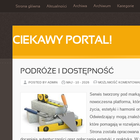
Archiwa
Archiwum
Kategorie
Strona główna
Aktualności
CIEKAWY PORTAL!
PODRÓŻE I DOSTĘPNOŚĆ
POSTED BY ADMIN
MAJ - 10 - 2026
MOŻLIWOŚĆ KOMENTOWA
Serwis tworzony pod marką
nowoczesna platforma, któr
życia, estetyki i harmonii o
Odwiedzający mogą znaleźć 
które pomagają w rozwijani
Strona została opracowana 
doceniają autentyczności oraz połączenia estetyki z praktyką. W