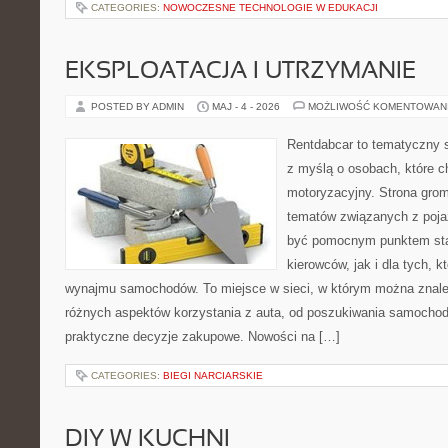
CATEGORIES:
NOWOCZESNE TECHNOLOGIE W EDUKACJI
EKSPLOATACJA I UTRZYMANIE
POSTED BY ADMIN
MAJ - 4 - 2026
MOŻLIWOŚĆ KOMENTOWAN
Rentdabcar to tematyczny s
z myślą o osobach, które c
motoryzacyjny. Strona grom
tematów związanych z poj
być pomocnym punktem sta
kierowców, jak i dla tych, k
wynajmu samochodów. To miejsce w sieci, w którym można znaleź
różnych aspektów korzystania z auta, od poszukiwania samocho
praktyczne decyzje zakupowe. Nowości na […]
CATEGORIES:
BIEGI NARCIARSKIE
DIY W KUCHNI