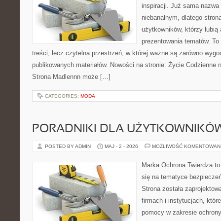
inspiracji. Już sama nazwa
niebanalnym, dlatego stro
użytkowników, którzy lubią 
prezentowania tematów. To 
treści, lecz czytelna przestrzeń, w której ważne są zarówno wygo
publikowanych materiałów. Nowości na stronie: Życie Codzienne 
Strona Madlennn może […]
CATEGORIES:
MODA
PORADNIKI DLA UŻYTKOWNIKÓ
POSTED BY ADMIN
MAJ - 2 - 2026
MOŻLIWOŚĆ KOMENTOWAN
Marka Ochrona Twierdza to 
się na tematyce bezpiecze
Strona została zaprojektow
firmach i instytucjach, któr
pomocy w zakresie ochron