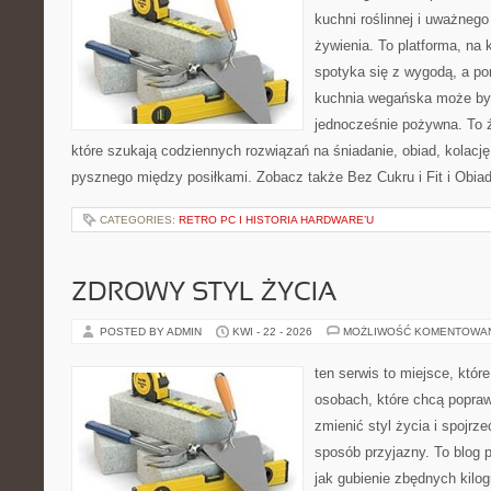
kuchni roślinnej i uważneg
żywienia. To platforma, na 
spotyka się z wygodą, a po
kuchnia wegańska może być
jednocześnie pożywna. To źr
które szukają codziennych rozwiązań na śniadanie, obiad, kolacj
pysznego między posiłkami. Zobacz także Bez Cukru i Fit i Obiad
CATEGORIES:
RETRO PC I HISTORIA HARDWARE’U
ZDROWY STYL ŻYCIA
POSTED BY ADMIN
KWI - 22 - 2026
MOŻLIWOŚĆ KOMENTOWA
ten serwis to miejsce, któr
osobach, które chcą popra
zmienić styl życia i spojrz
sposób przyjazny. To blog
jak gubienie zbędnych kilo