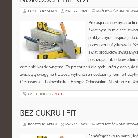
NOWOŚCI I TRENDY
POSTED BY ADMIN
KWI - 27 - 2026
MOŻLIWOŚĆ KOMENTOWA
Profesjonalna witryna onli
świetlnym to miejsce stwor
praktycznych inspiracji do 
przestrzeni użytkowych. Se
świat produktów związanych
pokazując jak odpowiednio 
odmienić każde wnętrze. To przestrzeń dla tych, którzy cenią des
zwracają uwagę na trwałość wykonania i codzienny komfort użytko
Ciekawostki i Fotowoltaika i Energia Odnawialna. Na stronie moż
CATEGORIES:
HANDEL
BEZ CUKRU I FIT
POSTED BY ADMIN
KWI - 23 - 2026
MOŻLIWOŚĆ KOMENTOWA
JemWegańsko to portal, któ