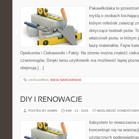
Pakawilkolaka to przestrzeń
myślą o osobach kochający
którym miłośnik zwierząt z
dotyczące hodowli psów. To
właścicieli psów, w którym 
bazę materiałów. Fajne kate
Opiekunów i Ciekawostki i Fakty. Na stronie można znaleźć ciek
czworonogów. Dzięki temu użytkownik ma możliwość lepiej pozna
obejmują […]
CATEGORIES:
BIEGI NARCIARSKIE
DIY I RENOWACJE
POSTED BY ADMIN
KWI - 13 - 2026
MOŻLIWOŚĆ KOMENTOWA
Italsystem to nowoczesna wi
koncentruje się na aranżacj
użytecznych podpowiedziac