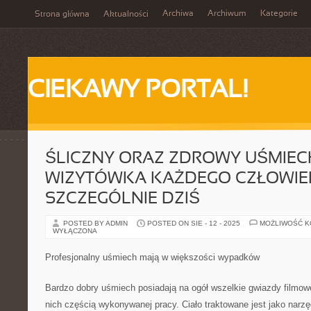
Archiwa
Archiwum
Kategorie
Strona główna
Aktualności
CIEKAWY PORTAL!
ŚLICZNY ORAZ ZDROWY UŚMIEC
WIZYTÓWKA KAŻDEGO CZŁOWIEKA
SZCZEGÓLNIE DZIŚ
POSTED BY ADMIN
POSTED ON SIE - 12 - 2025
MOŻLIWOŚĆ 
WYŁĄCZONA
Profesjonalny uśmiech mają w większości wypadków
Bardzo dobry uśmiech posiadają na ogół wszelkie gwiazdy filmowe
nich częścią wykonywanej pracy. Ciało traktowane jest jako nar