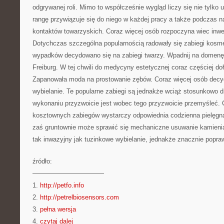
odgrywanej roli. Mimo to współcześnie wygląd liczy się nie tylko 
rangę przywiązuje się do niego w każdej pracy a także podczas 
kontaktów towarzyskich. Coraz więcej osób rozpoczyna wiec inwe
Dotychczas szczególna popularnością radowały się zabiegi kosm
wypadków decydowano się na zabiegi twarzy. Wpadnij na domenę 
Freiburg. W tej chwili do medycyny estetycznej coraz częściej do
Zapanowała moda na prostowanie zębów. Coraz więcej osób decyd
wybielanie. Te popularne zabiegi są jednakże wciąż stosunkowo d
wykonaniu przyzwoicie jest wobec tego przyzwoicie przemyśleć.
kosztownych zabiegów wystarczy odpowiednia codzienna pielęgna
zaś gruntownie może sprawić się mechaniczne usuwanie kamienia
tak inwazyjny jak tuzinkowe wybielanie, jednakże znacznie popra
źródło:
———————————
1.
http://petfo.info
2.
http://petrelbiosensors.com
3.
pełna wersja
4.
czytaj dalej