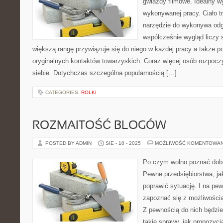
gwiazdy filmowe. Idealny wy
wykonywanej pracy. Ciało t
narzędzie do wykonywa odgr
współcześnie wygląd liczy s
większą rangę przywiązuje się do niego w każdej pracy a także 
oryginalnych kontaktów towarzyskich. Coraz więcej osób rozpoc
siebie. Dotychczas szczególna popularnością […]
CATEGORIES:
ROLKI
ROZMAITOŚĆ BLOGÓW
POSTED BY ADMIN
SIE - 10 - 2025
MOŻLIWOŚĆ KOMENTOWA
Po czym wolno poznać dobr
Pewne przedsiębiorstwa, jak
poprawić sytuację. I na pe
zapoznać się z możliwościa
Z pewnością do nich będzi
takie sprawy, jak propozycj