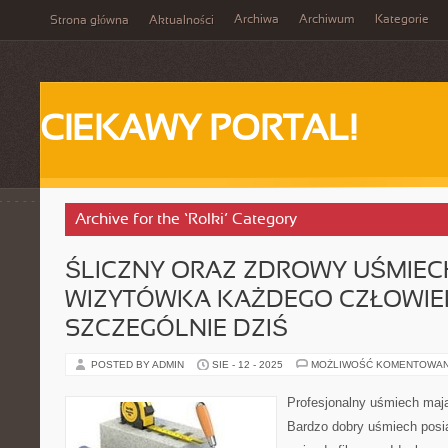
Archiwa
Archiwum
Kategorie
Strona główna
Aktualności
CIEKAWY PORTAL!
Archive for the ‘Rolki’ Category
ŚLICZNY ORAZ ZDROWY UŚMIEC
WIZYTÓWKA KAŻDEGO CZŁOWIEKA
SZCZEGÓLNIE DZIŚ
POSTED BY ADMIN
SIE - 12 - 2025
MOŻLIWOŚĆ KOMENTOWA
Profesjonalny uśmiech maj
Bardzo dobry uśmiech posia