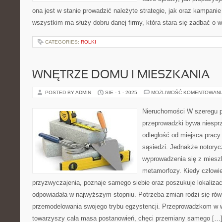
ona jest w stanie prowadzić należyte strategie, jak oraz kampani
wszystkim ma służy dobru danej firmy, która stara się zadbać o 
CATEGORIES:
ROLKI
WNĘTRZE DOMU I MIESZKANIA
POSTED BY ADMIN
SIE - 1 - 2025
MOŻLIWOŚĆ KOMENTOWAN
Nieruchomości W szeregu
przeprowadzki bywa niesprz
odległość od miejsca pracy
sąsiedzi. Jednakże notory
wyprowadzenia się z mieszk
metamorfozy. Kiedy człowi
przyzwyczajenia, poznaje samego siebie oraz poszukuje lokalizac
odpowiadała w najwyższym stopniu. Potrzeba zmian rodzi się rów
przemodelowania swojego trybu egzystencji. Przeprowadzkom w
towarzyszy cała masa postanowień, chęci przemiany samego […